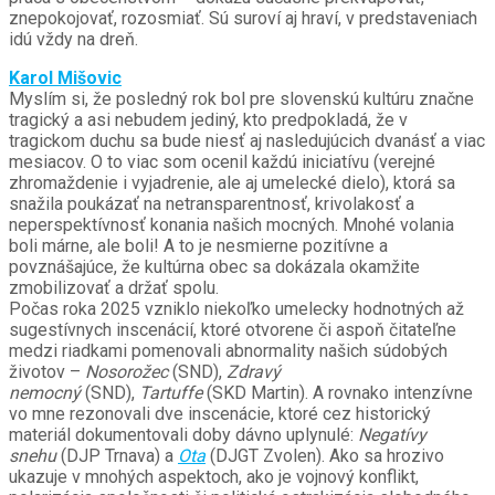
znepokojovať, rozosmiať. Sú suroví aj hraví, v predstaveniach
idú vždy na dreň.
Karol Mišovic
Myslím si, že posledný rok bol pre slovenskú kultúru značne
tragický a asi nebudem jediný, kto predpokladá, že v
tragickom duchu sa bude niesť aj nasledujúcich dvanásť a viac
mesiacov. O to viac som ocenil každú iniciatívu (verejné
zhromaždenie i vyjadrenie, ale aj umelecké dielo), ktorá sa
snažila poukázať na netransparentnosť, krivolakosť a
neperspektívnosť konania našich mocných. Mnohé volania
boli márne, ale boli! A to je nesmierne pozitívne a
povznášajúce, že kultúrna obec sa dokázala okamžite
zmobilizovať a držať spolu.
Počas roka 2025 vzniklo niekoľko umelecky hodnotných až
sugestívnych inscenácií, ktoré otvorene či aspoň čitateľne
medzi riadkami pomenovali abnormality našich súdobých
životov –
Nosorožec
(SND),
Zdravý
nemocný
(SND),
Tartuffe
(SKD Martin). A rovnako intenzívne
vo mne rezonovali dve inscenácie, ktoré cez historický
materiál dokumentovali doby dávno uplynulé:
Negatívy
snehu
(DJP Trnava) a
Ota
(DJGT Zvolen). Ako sa hrozivo
ukazuje v mnohých aspektoch, ako je vojnový konflikt,