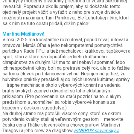
veľkorysý moderný divadelný priestor a to vďaka súkromnej
investícii. Popradu a okoliu prajem, aby si dokázalo tento
ojedinelý projekt vážiť a vyťažiť z neho pre svoje divácke
možnosti maximum. Táni Pirníkovej, Ele Lehotskej i tým, ktorí
sa k nim na túto cestu pridali, držím palce!
Martina Mašlárová
V roku 2025 ma konštantne rozčuľoval, popudzoval, iritoval a
otravoval Matúš Oľha a jeho nekompetentná pomstychtivá
partička v Rade FPU, a tiež machalovci, králikovci, ťapákovci a
spol., ktorí a ktoré sa dopúšťali jedného kultúrneho
chrapúnstva za druhým. Už ma to ani nebaví spomínať, lebo
ich nespočetné kiksy boli na pretrase celý rok, ale o to ťažšie
sa tomu človek pri bilancovaní vyhne. Nepríjemné je tiež, že
hulvátske praktiky presiakli aj do iných úrovní kultúrnej správy
– trápne machinácie okolo výberových konaní na vedenia
bratislavských župných divadiel sú toho eklatantným
príkladom. (Pre porovnanie sa stačí pozrieť na to, s akým
predstihom a „normálne“ sa robia výberové konania za
kopcom v českom susedstve.)
Na druhej strane ma potešili viaceré ceny, ktoré sa okrem
potvrdenia kvality stali aj veľavravným gestom – menovite
česká cena Thálie slovenskému choreografovi Martinovi
Talagovi a jeho crew za dragshow
PINKBUS slovenský a