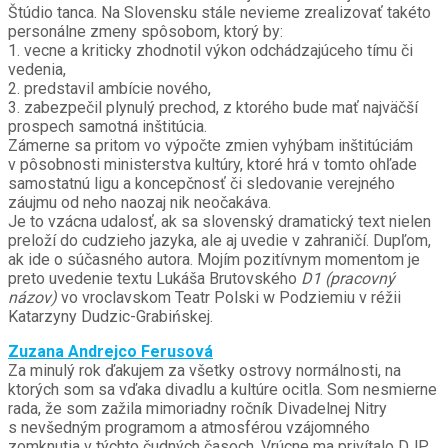
Štúdio tanca. Na Slovensku stále nevieme zrealizovať takéto
personálne zmeny spôsobom, ktorý by:
1. vecne a kriticky zhodnotil výkon odchádzajúceho tímu či
vedenia,
2. predstavil ambície nového,
3. zabezpečil plynulý prechod, z ktorého bude mať najväčší
prospech samotná inštitúcia.
Zámerne sa pritom vo výpočte zmien vyhýbam inštitúciám
v pôsobnosti ministerstva kultúry, ktoré hrá v tomto ohľade
samostatnú ligu a koncepčnosť či sledovanie verejného
záujmu od neho naozaj nik neočakáva.
Je to vzácna udalosť, ak sa slovenský dramatický text nielen
preloží do cudzieho jazyka, ale aj uvedie v zahraničí. Dupľom,
ak ide o súčasného autora. Mojím pozitívnym momentom je
preto uvedenie textu Lukáša Brutovského
D1 (pracovný
názov)
vo vroclavskom Teatr Polski w Podziemiu v réžii
Katarzyny Dudzic-Grabińskej.
Zuzana Andrejco Ferusová
Za minulý rok ďakujem za všetky ostrovy normálnosti, na
ktorých som sa vďaka divadlu a kultúre ocitla. Som nesmierne
rada, že som zažila mimoriadny ročník Divadelnej Nitry
s nevšedným programom a atmosférou vzájomného
zomknutia v týchto čudných časoch. Vrúcne ma privítalo DJP