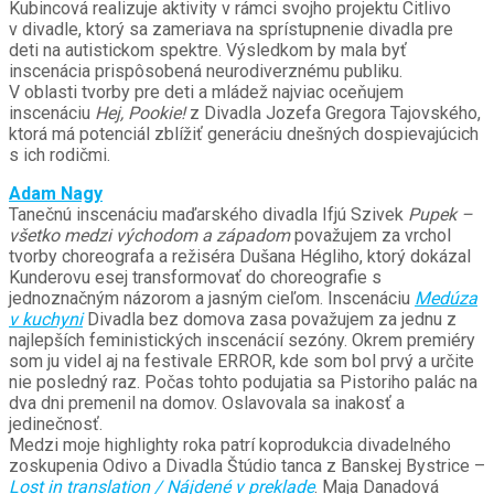
Kubincová realizuje aktivity v rámci svojho projektu Citlivo
v divadle, ktorý sa zameriava na sprístupnenie divadla pre
deti na autistickom spektre. Výsledkom by mala byť
inscenácia prispôsobená neurodiverznému publiku.
V oblasti tvorby pre deti a mládež najviac oceňujem
inscenáciu
Hej, Pookie!
z Divadla Jozefa Gregora Tajovského,
ktorá má potenciál zblížiť generáciu dnešných dospievajúcich
s ich rodičmi.
Adam Nagy
Tanečnú inscenáciu maďarského divadla Ifjú Szivek
Pupek
–
všetko medzi východom a západom
považujem za vrchol
tvorby choreografa a režiséra Dušana Hégliho, ktorý dokázal
Kunderovu esej transformovať do choreografie s
jednoznačným názorom a jasným cieľom. Inscenáciu
Medúza
v kuchyni
Divadla bez domova zasa považujem za jednu z
najlepších feministických inscenácií sezóny. Okrem premiéry
som ju videl aj na festivale ERROR, kde som bol prvý a určite
nie posledný raz. Počas tohto podujatia sa Pistoriho palác na
dva dni premenil na domov. Oslavovala sa inakosť a
jedinečnosť.
Medzi moje highlighty roka patrí koprodukcia divadelného
zoskupenia Odivo a Divadla Štúdio tanca z Banskej Bystrice –
Lost in translation / Nájdené v preklade
. Maja Danadová