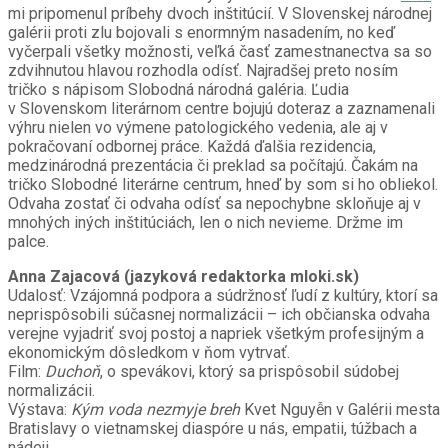
mi pripomenul príbehy dvoch inštitúcií. V Slovenskej národnej
galérii proti zlu bojovali s enormným nasadením, no keď
vyčerpali všetky možnosti, veľká časť zamestnanectva sa so
zdvihnutou hlavou rozhodla odísť. Najradšej preto nosím
tričko s nápisom Slobodná národná galéria. Ľudia
v Slovenskom literárnom centre bojujú doteraz a zaznamenali
výhru nielen vo výmene patologického vedenia, ale aj v
pokračovaní odbornej práce. Každá ďalšia rezidencia,
medzinárodná prezentácia či preklad sa počítajú. Čakám na
tričko Slobodné literárne centrum, hneď by som si ho obliekol.
Odvaha zostať či odvaha odísť sa nepochybne skloňuje aj v
mnohých iných inštitúciách, len o nich nevieme. Držme im
palce.
Anna Zajacová (jazyková redaktorka mloki.sk)
Udalosť: Vzájomná podpora a súdržnosť ľudí z kultúry, ktorí sa
neprispôsobili súčasnej normalizácii – ich občianska odvaha
verejne vyjadriť svoj postoj a napriek všetkým profesijným a
ekonomickým dôsledkom v ňom vytrvať.
Film:
Duchoň
, o spevákovi, ktorý sa prispôsobil súdobej
normalizácii.
Výstava:
Kým voda nezmyje breh
Kvet Nguyễn v Galérii mesta
Bratislavy o vietnamskej diaspóre u nás, empatii, túžbach a
nádeji.