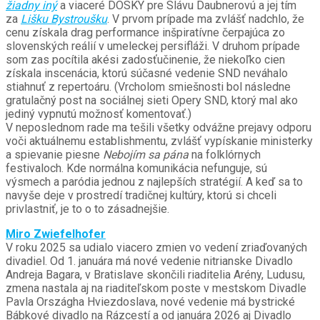
žiadny iný
a viaceré DOSKY pre Slávu Daubnerovú a jej tím
za
Lišku Bystroušku
. V prvom prípade ma zvlášť nadchlo, že
cenu získala drag performance inšpiratívne čerpajúca zo
slovenských reálií v umeleckej persifláži. V druhom prípade
som zas pocítila akési zadosťučinenie, že niekoľko cien
získala inscenácia, ktorú súčasné vedenie SND neváhalo
stiahnuť z repertoáru. (Vrcholom smiešnosti bol následne
gratulačný post na sociálnej sieti Opery SND, ktorý mal ako
jediný vypnutú možnosť komentovať.)
V neposlednom rade ma tešili všetky odvážne prejavy odporu
voči aktuálnemu establishmentu, zvlášť vypískanie ministerky
a spievanie piesne
Nebojím sa pána
na folklórnych
festivaloch. Kde normálna komunikácia nefunguje, sú
výsmech a paródia jednou z najlepších stratégií. A keď sa to
navyše deje v prostredí tradičnej kultúry, ktorú si chceli
privlastniť, je to o to zásadnejšie.
Miro Zwiefelhofer
V roku 2025 sa udialo viacero zmien vo vedení zriaďovaných
divadiel. Od 1. januára má nové vedenie nitrianske Divadlo
Andreja Bagara, v Bratislave skončili riaditelia Arény, Ludusu,
zmena nastala aj na riaditeľskom poste v mestskom Divadle
Pavla Országha Hviezdoslava, nové vedenie má bystrické
Bábkové divadlo na Rázcestí a od januára 2026 aj Divadlo