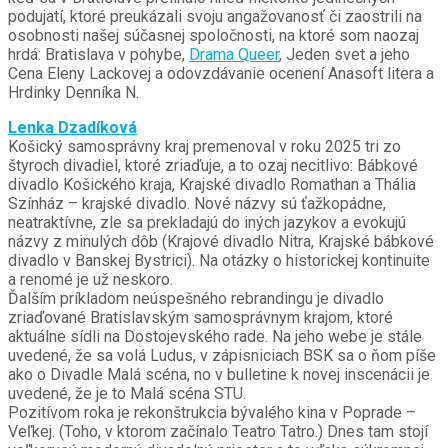
podujatí, ktoré preukázali svoju angažovanosť či zaostrili na
osobnosti našej súčasnej spoločnosti, na ktoré som naozaj
hrdá: Bratislava v pohybe,
Drama Queer
, Jeden svet a jeho
Cena Eleny Lackovej a odovzdávanie ocenení Anasoft litera a
Hrdinky Denníka N.
Lenka Dzadíková
Košický samosprávny kraj premenoval v roku 2025 tri zo
štyroch divadiel, ktoré zriaďuje, a to ozaj necitlivo: Bábkové
divadlo Košického kraja, Krajské divadlo Romathan a Thália
Színház – krajské divadlo. Nové názvy sú ťažkopádne,
neatraktívne, zle sa prekladajú do iných jazykov a evokujú
názvy z minulých dôb (Krajové divadlo Nitra, Krajské bábkové
divadlo v Banskej Bystrici). Na otázky o historickej kontinuite
a renomé je už neskoro.
Ďalším príkladom neúspešného rebrandingu je divadlo
zriaďované Bratislavským samosprávnym krajom, ktoré
aktuálne sídli na Dostojevského rade. Na jeho webe je stále
uvedené, že sa volá Ludus, v zápisniciach BSK sa o ňom píše
ako o Divadle Malá scéna, no v bulletine k novej inscenácii je
uvedené, že je to Malá scéna STU.
Pozitívom roka je rekonštrukcia bývalého kina v Poprade –
Veľkej. (Toho, v ktorom začínalo Teatro Tatro.) Dnes tam stojí