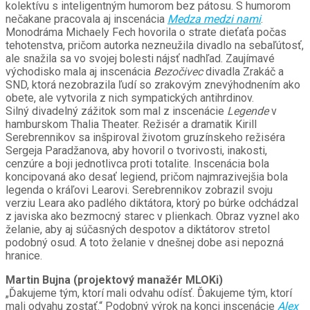
kolektívu s inteligentným humorom bez pátosu. S humorom
nečakane pracovala aj inscenácia
Medza medzi nami
.
Monodráma Michaely Fech hovorila o strate dieťaťa počas
tehotenstva, pričom autorka nezneužila divadlo na sebaľútosť,
ale snažila sa vo svojej bolesti nájsť nadhľad. Zaujímavé
východisko mala aj inscenácia
Bezočivec
divadla Zrakáč a
SND, ktorá nezobrazila ľudí so zrakovým znevýhodnením ako
obete, ale vytvorila z nich sympatických antihrdinov.
Silný divadelný zážitok som mal z inscenácie
Legende
v
hamburskom Thalia Theater. Režisér a dramatik Kirill
Serebrennikov sa inšpiroval životom gruzínskeho režiséra
Sergeja Paradžanova, aby hovoril o tvorivosti, inakosti,
cenzúre a boji jednotlivca proti totalite. Inscenácia bola
koncipovaná ako desať legiend, pričom najmrazivejšia bola
legenda o kráľovi Learovi. Serebrennikov zobrazil svoju
verziu Leara ako padlého diktátora, ktorý po búrke odchádzal
z javiska ako bezmocný starec v plienkach. Obraz vyznel ako
želanie, aby aj súčasných despotov a diktátorov stretol
podobný osud. A toto želanie v dnešnej dobe asi nepozná
hranice.
Martin Bujna (projektový manažér MLOKi)
„Ďakujeme tým, ktorí mali odvahu odísť. Ďakujeme tým, ktorí
mali odvahu zostať.“ Podobný výrok na konci inscenácie
Alex