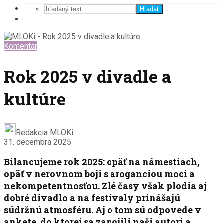
Hľadať
Komentár
Rok 2025 v divadle a
kultúre
Redakcia MLOKi
31. decembra 2025
Bilancujeme rok 2025: opäť na námestiach,
opäť v nerovnom boji s aroganciou moci a
nekompetentnosťou. Zlé časy však plodia aj
dobré divadlo a na festivaly prinášajú
súdržnú atmosféru. Aj o tom sú odpovede v
ankete, do ktorej sa zapojili naši autori a