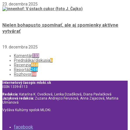
23. decembra 2025
Nielen bohapusto spomínať, ale aj spomienky aktívne
vytvárať
19. decembra 2025
Komentár
133
Prednáška/diskusia
6
Recenzia
468
Reportáž
248
Rozhovor
98
Internetový časopis mloki.sk
ISSN 1339-8113
Redakcia:
Katarína K. Cvečková, Lenka Dzadíková, Diana Pavlačková
Jazyková redakcia:
Zuzana Andrejco Ferusová, Anna Zajacová, Martina
Ulmanová
Vydáva Kultúrny spolok MLOKi.
facebook