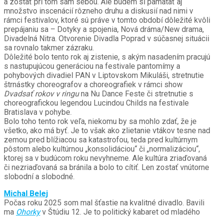
a zostať pri tom sám sebou. Ale budem si pamätať aj
množstvo inscenácií rôzneho druhu a diskusií nad nimi v
rámci festivalov, ktoré sú práve v tomto období dôležité kvôli
prepájaniu sa – Dotyky a spojenia, Nová dráma/New drama,
Divadelná Nitra. Otvorenie Divadla Poprad v súčasnej situácii
sa rovnalo takmer zázraku.
Dôležité bolo tento rok aj zistenie, s akým nasadením pracujú
s nastupujúcou generáciou na festivale pantomímy a
pohybových divadiel PAN v Liptovskom Mikuláši, stretnutie
štrnástky choreografov a choreografiek v rámci show
Dvadsať rokov v ringu
na Nu Dance Feste či stretnutie s
choreografickou legendou Lucindou Childs na festivale
Bratislava v pohybe.
Bolo toho tento rok veľa, niekomu by sa mohlo zdať, že je
všetko, ako má byť. Je to však ako zlietanie vtákov tesne nad
zemou pred blížiacou sa katastrofou, teda pred kultúrnym
pôstom alebo kultúrnou „konsolidáciou“ či „normalizáciou“,
ktorej sa v budúcom roku nevyhneme. Ale kultúra zriaďovaná
či nezriaďovaná sa bránila a bolo to cítiť. Len zostať vnútorne
slobodní a slobodné.
Michal Belej
Počas roku 2025 som mal šťastie na kvalitné divadlo. Bavili
ma
Ohorky
v Štúdiu 12. Je to politický kabaret od mladého