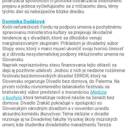
polarizácia spoločnosti či politická ostrakizácia slobodného
prejavu a jedinca vyčleňujúceho sa z mlčiaceho davu, témy
týchto diel sú nebezpečne blízke dnešku.
Dominika Dudášová
Kvôli nefunkčnosti Fondu na podporu umenia a pochybnému
spravovaniu ministerstva kultúry sa prejavujú likvidačné
tendencie aj v divadlách, ktoré sa dlhodobo venujú
marginalizovaným skupinám. Príkladom je divadelný súbor
Stopy snov, ktorý v marci musel ukončiť svoju tvorivú činnosť
aj z dôvodu nesystematickej podpory inkluzívneho umenia na
Slovensku.
Napriek nepriaznivému stavu financovania tejto oblasti sa
dejú aj pozitívne udalosti. Jednou z nich je nedávne rozšírenie
festivalu bezdomoveckých divadiel ERROR, ktorý na
Slovensku organizuje Divadlo bez domova, do Palerma. Na
prvom ročníku rovnomenného talianskeho festivalu sa
bratislavský súbor predstavil s inscenáciou
Medúza
v kuchyni
, ktorá tematizuje rodové násilie na ženách bez
domova. Divadlo Zrakáč pokračuje v spolupráci so
Slovenským národným divadlom a v novembri uviedlo
absurdnú komédiu
Bezočivec
. Téma inklúzie v divadle
rezonuje aj na Divadelnej fakulte Vysokej školy múzických
umení, kde študentka divadelného manažmentu Tereza