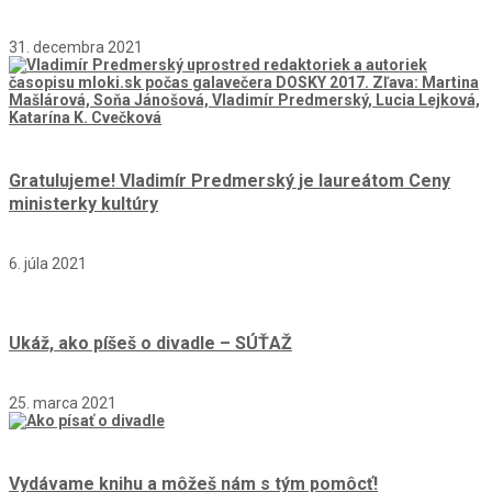
31. decembra 2021
Gratulujeme! Vladimír Predmerský je laureátom Ceny
ministerky kultúry
6. júla 2021
Ukáž, ako píšeš o divadle – SÚŤAŽ
25. marca 2021
Vydávame knihu a môžeš nám s tým pomôcť!