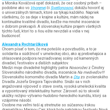
a Monika Kováčová opäť dokázali, že cez osobný príbeh –
podobne ako vo
Vnorenej
či
Svetlonosovi
, dokážu hovoriť aj
o univerzálnych témach, ktoré sa týkajú každého. Napriek
všetkému, čo sa deje v krajine a kultúre, mám nádej na
kontinuálne kvalitné divadlo, keďže ma mnohé inscenácie
v dobrom prekvapili. A slovenskej kultúre prajem všetkých
týchto ľudí, ktorí to s ňou ešte nevzdali a vidia v nej
budúcnosť.
Alexandra Rychtarčíková
Chcem písať o tom, čo ma potešilo a povzbudilo, a to je
solidarita a súdržnosť v umeleckej obci, ako aj prebiehajúca a
ohlasovaná podpora nezriaďovanej scény od kamenných
divadiel, festivalov a ďalších subjektov.
Medzi moje divadelné highlighty patria
Nosorožec
z Činohry
Slovenského národného divadla, inscenácia
Na medveďov!!!
Slovenského komorného divadla Martin a
Ota
zo zvolenského
Divadla Jozefa Gregora Tajovského. Snúbi sa v nich
angažovaná výpoveď o stave sveta, vysoká umelecká kvalita
a vypointovaný intelektuálny humor. Zároveň sú to skvelé
ukážky režijno-výtvarno-hudobno-hereckého kumštu, ktorý sa
vzájomne násobí.
Osobne ma veľmi teší aj stretnutie so súčasnou írskou
dramatičkou Marinou Carr, ktorá bola patrónkou festivalu Nová