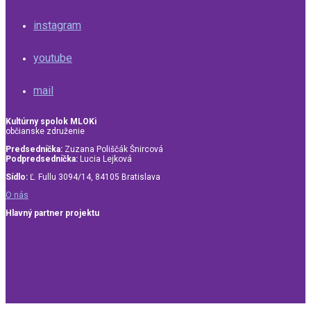
instagram
youtube
mail
Kultúrny spolok MLOKi
občianske združenie
Predsedníčka:
Zuzana Poliščák Šnircová
Podpredsedníčka:
Lucia Lejková
Sídlo:
Ľ. Fullu 3094/14, 84105 Bratislava
O nás
Hlavný partner projektu