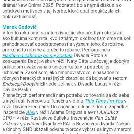
dráma/New Dráma 2025. Podnetná bola najmä diskusia o
antických motívoch v jej tvorbe, ktorá opäť preukázala ich
trpkú aktuálnosť.
Marek Godovič
V tomto roku sme sa intenzívnejšie ako predtým stretávali
ako kultúrna komunita. Kvôli známym okolnostiam sme museli
prehodnocovať opodstatnenosť a význam toho, čo robíme,
pre koho to robíme a prečo to robíme. Performancia
Nádherná záhrada po nej zostala
Divadla Pôtoň a
zoskupenia Bez javiska v réžii Ivety Ditte Jurčovej je dobrým
príkladom uvažovania o udržaní kultúry a potrebe jej
uchovania. Žasol som, ako mnohovrstvovo, s nasadením
rôznych hereckých a režijných zbraní sa dá bojovať s textom
Endsieg//Dobytie
Elfriede Jelinek v Divadle Ludus v réžii
Dávida Pašku.
Z tanečných performancií nám potrebu vciťovania sa do seba
a iných dali tvorcovia z Tanečna v diele
This Time I´m You
v
réžii Davisa Freemana. Do súčasnej situácie dobre zapadli aj
inscenácie
Alex
v réžii Adama Draguna a
text LAJČIAK
z
DPOH v réžii Rastislava Balleka. Inscenácia
Pán Guláš.
Zákony gravitácie
divadla SkRAT a Bezočivec divadla Zrakáč
a Činohry SND ukázali odvahu tvorcov vybrať sa iným smerom