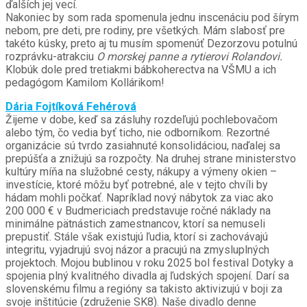
ďalších jej vecí.
Nakoniec by som rada spomenula jednu inscenáciu pod šírym
nebom, pre deti, pre rodiny, pre všetkých. Mám slabosť pre
takéto kúsky, preto aj tu musím spomenúť Dezorzovu potulnú
rozprávku-atrakciu
O morskej panne a rytierovi Rolandovi.
Klobúk dole pred tretiakmi bábkoherectva na VŠMU a ich
pedagógom Kamilom Kollárikom!
Dária Fojtíková Fehérová
Žijeme v dobe, keď sa zásluhy rozdeľujú pochlebovačom
alebo tým, čo vedia byť ticho, nie odborníkom. Rezortné
organizácie sú tvrdo zasiahnuté konsolidáciou, naďalej sa
prepúšťa a znižujú sa rozpočty. Na druhej strane ministerstvo
kultúry míňa na služobné cesty, nákupy a výmeny okien –
investície, ktoré môžu byť potrebné, ale v tejto chvíli by
hádam mohli počkať. Napríklad nový nábytok za viac ako
200 000 € v Budmericiach predstavuje ročné náklady na
minimálne pätnástich zamestnancov, ktorí sa nemuseli
prepustiť. Stále však existujú ľudia, ktorí si zachovávajú
integritu, vyjadrujú svoj názor a pracujú na zmysluplných
projektoch. Mojou bublinou v roku 2025 bol festival Dotyky a
spojenia plný kvalitného divadla aj ľudských spojení. Darí sa
slovenskému filmu a regióny sa takisto aktivizujú v boji za
svoje inštitúcie (združenie SK8). Naše divadlo denne