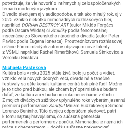
potvrdzuje, že vie hovoriť o intímnych aj celospoločenských
témach moderným jazykom.
Divadlo sledujem aj v audiopodobe, a tak ako minulý rok, aj v
2025 vzniklo niekoľko mimoriadnych rozhlasových hier,
napríklad
DORIAN DESTROY ART
(autor Miklós Forgács
podľa Oscara Wildea) či
Stoličky
podľa fenomenálnej
inscenácie zo Slovenského národného divadla (autor Peter
Pavlac podľa Eugena Ionesca). Prostredníctvom rozhlasovej
relácie Fórum mladých autorov objavujem nové talenty
z VŠMU, napríklad Ráchel Rimarčíkovú, Samuela Šimkovica a
Veroniku Gaislovú.
Michaela Pašteková
Kultúra bola v roku 2025 stále živá, bolo ju počuť a vidieť,
vzniklo veľa nových dobrých vecí, divadelné a tanečné
festivaly sa ešte konali, kultúrne centrá boli plné ľudí. Možno
je to ticho pred búrkou, ale chcem byť optimistka a budem
dúfať, že kultúru ani v budúcom roku nenecháme v štichu.
Z mojich diváckych zážitkov uplynulého roka vyberám jesennú
premiéru performancie
Sandpit
Miriam Budzákovej a Simone
Lorenzo Beniniho. Túto dvojicu odporúčam sledovať, patrí
k tomu najzaujímavejšiemu, čo súčasná generácia
performeriek a performerov ponúka. Mimoriadna je najmä ich
práca s obecenstvom – dokážu súčasne prekvapovať,