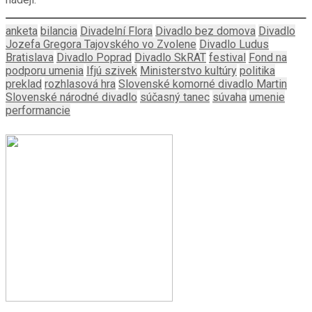
anketa
bilancia
Divadelní Flora
Divadlo bez domova
Divadlo
Jozefa Gregora Tajovského vo Zvolene
Divadlo Ludus
Bratislava
Divadlo Poprad
Divadlo SkRAT
festival
Fond na
podporu umenia
Ifjú szivek
Ministerstvo kultúry
politika
preklad
rozhlasová hra
Slovenské komorné divadlo Martin
Slovenské národné divadlo
súčasný tanec
súvaha
umenie
performancie