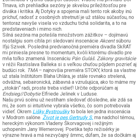
Trnava, ich prehliadka sezóny je skvelou príležitosťou pre
diváka i kritika. Aj Dotyky a spojenia mali tento rok akoby inú
príchuť, radosť z osobných stretnutí je už stálou súčasťou, no
tentoraz navyše visela vo vzduchu tichá solidarita, a to na
predstaveniach i mimo nich.
Silná sezóna ma potešila množstvom zážitkov – dojímavú
nostalgiu som cítila pri sledovaní inscenácie
Akcent
súboru
Ifjú Szivek. Posledná predvianočná premiéra divadla SkRAT
mi priniesla presne to momentum, kvôli ktorému divadlo pre
mňa toľko znamená. Inscenáciu
Pán Guláš. Zákony gravitácie
v réžii Rastislava Balleka si s veľkou chuťou pôjdem pozrieť aj
budúci rok.
TMA
– najnovšia premiéra STOKY, ktorá sa vlastne
už stala Inštitútom Blaha Uhlára, je stále rovnako strelená,
odvážna, sebaironická, zábavná a vzrušujúca, ako to máme my
„stokári“ radi, proste treba vidieť! Určite odporúčam aj
Endsieg//Dobytie
Elfriede Jelinek v Luduse.
Našu prvú scénu už nestíham sledovať dôsledne, ale zdá sa
mi, že som si intuitívne vybrala všetko, čo som potrebovala
vidieť. Okrem
Lišky Bystroušky
to bola len jedna inscenácia
v Modrom salóne.
Život je pes Gertrudy S.
ma nadchol témou,
hereckým výkonom Vladeny Škorvagovej i režijným
uchopením Jany Wernerovej. Poetika tejto režisérky je
výrazne hravá a má nezvyčajný šmrnc, dúfam, že sa dočkám aj