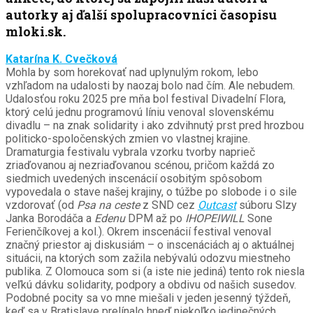
autorky aj ďalší spolupracovníci časopisu
mloki.sk.
Katarína K. Cvečková
Mohla by som horekovať nad uplynulým rokom, lebo
vzhľadom na udalosti by naozaj bolo nad čím. Ale nebudem.
Udalosťou roku 2025 pre mňa bol festival Divadelní Flora,
ktorý celú jednu programovú líniu venoval slovenskému
divadlu – na znak solidarity i ako zdvihnutý prst pred hrozbou
politicko-spoločenských zmien vo vlastnej krajine.
Dramaturgia festivalu vybrala vzorku tvorby naprieč
zriaďovanou aj nezriaďovanou scénou, pričom každá zo
siedmich uvedených inscenácií osobitým spôsobom
vypovedala o stave našej krajiny, o túžbe po slobode i o sile
vzdorovať (od
Psa na ceste
z SND cez
Outcast
súboru Slzy
Janka Borodáča a
Edenu
DPM až po
IHOPEIWILL
Sone
Ferienčíkovej a kol.). Okrem inscenácií festival venoval
značný priestor aj diskusiám – o inscenáciách aj o aktuálnej
situácii, na ktorých som zažila nebývalú odozvu miestneho
publika. Z Olomouca som si (a iste nie jediná) tento rok niesla
veľkú dávku solidarity, podpory a obdivu od našich susedov.
Podobné pocity sa vo mne miešali v jeden jesenný týždeň,
keď sa v Bratislave prelínalo hneď niekoľko jedinečných