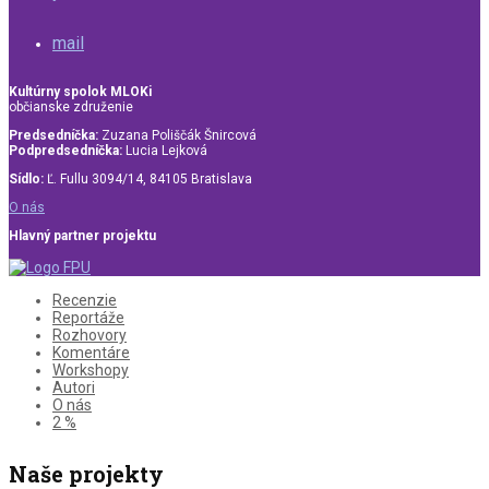
mail
Kultúrny spolok MLOKi
občianske združenie
Predsedníčka:
Zuzana Poliščák Šnircová
Podpredsedníčka:
Lucia Lejková
Sídlo:
Ľ. Fullu 3094/14, 84105 Bratislava
O nás
Hlavný partner projektu
Recenzie
Reportáže
Rozhovory
Komentáre
Workshopy
Autori
O nás
2 %
Naše projekty