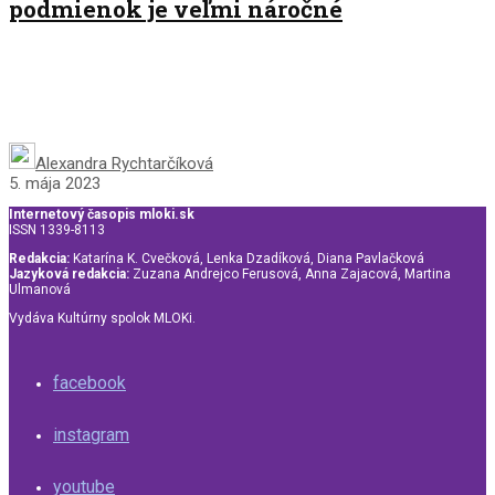
podmienok je veľmi náročné
Alexandra Rychtarčíková
5. mája 2023
Internetový časopis mloki.sk
ISSN 1339-8113
Redakcia:
Katarína K. Cvečková, Lenka Dzadíková, Diana Pavlačková
Jazyková redakcia:
Zuzana Andrejco Ferusová, Anna Zajacová, Martina
Ulmanová
Vydáva Kultúrny spolok MLOKi.
facebook
instagram
youtube