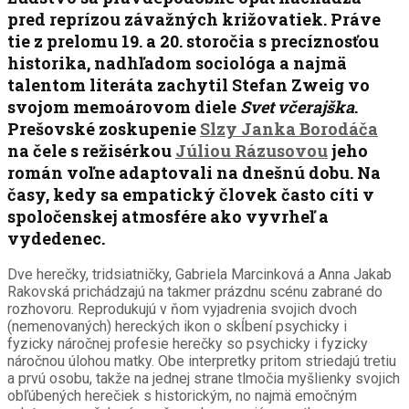
pred reprízou závažných križovatiek. Práve
tie z prelomu 19. a 20. storočia s precíznosťou
historika, nadhľadom sociológa a najmä
talentom literáta zachytil Stefan Zweig vo
svojom memoárovom diele
Svet včerajška
.
Prešovské zoskupenie
Slzy Janka Borodáča
na čele s režisérkou
Júliou Rázusovou
jeho
román voľne adaptovali na dnešnú dobu. Na
časy, kedy sa empatický človek často cíti v
spoločenskej atmosfére ako vyvrheľ a
vydedenec.
Dve herečky, tridsiatničky, Gabriela Marcinková a Anna Jakab
Rakovská prichádzajú na takmer prázdnu scénu zabrané do
rozhovoru. Reprodukujú v ňom vyjadrenia svojich dvoch
(nemenovaných) hereckých ikon o skĺbení psychicky i
fyzicky náročnej profesie herečky so psychicky i fyzicky
náročnou úlohou matky. Obe interpretky pritom striedajú tretiu
a prvú osobu, takže na jednej strane tlmočia myšlienky svojich
obľúbených herečiek s historickým, no najmä emočným