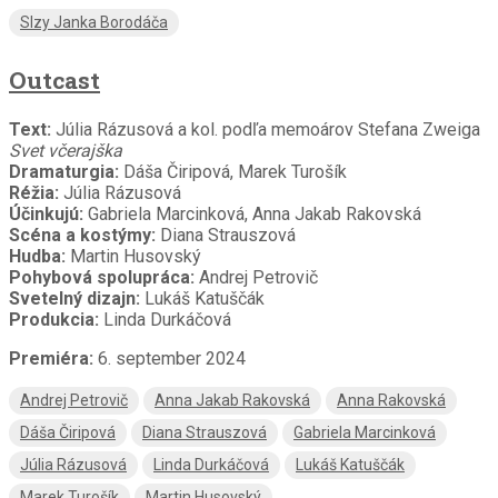
Slzy Janka Borodáča
Outcast
Text:
Júlia Rázusová a kol. podľa memoárov Stefana Zweiga
Svet včerajška
Dramaturgia:
Dáša Čiripová, Marek Turošík
Réžia:
Júlia Rázusová
Účinkujú:
Gabriela Marcinková, Anna Jakab Rakovská
Scéna a kostýmy:
Diana Strauszová
Hudba:
Martin Husovský
Pohybová spolupráca:
Andrej Petrovič
Svetelný dizajn:
Lukáš Katuščák
Produkcia:
Linda Durkáčová
Premiéra:
6. september 2024
Andrej Petrovič
Anna Jakab Rakovská
Anna Rakovská
Dáša Čiripová
Diana Strauszová
Gabriela Marcinková
Júlia Rázusová
Linda Durkáčová
Lukáš Katuščák
Marek Turošík
Martin Husovský