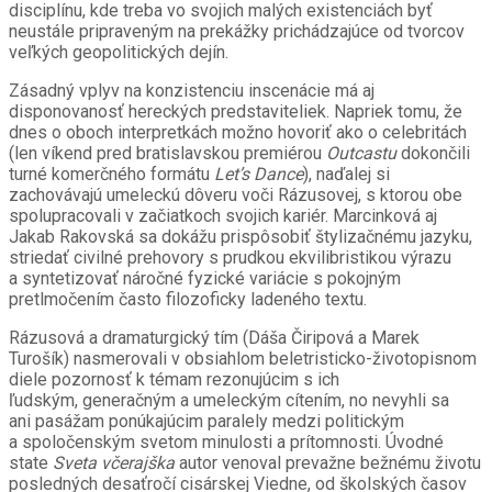
disciplínu, kde treba vo svojich malých existenciách byť
neustále pripraveným na prekážky prichádzajúce od tvorcov
veľkých geopolitických dejín.
Zásadný vplyv na konzistenciu inscenácie má aj
disponovanosť hereckých predstaviteliek. Napriek tomu, že
dnes o oboch interpretkách možno hovoriť ako o celebritách
(len víkend pred bratislavskou premiérou
Outcastu
dokončili
turné komerčného formátu
Let’s Dance
), naďalej si
zachovávajú umeleckú dôveru voči Rázusovej, s ktorou obe
spolupracovali v začiatkoch svojich kariér. Marcinková aj
Jakab Rakovská sa dokážu prispôsobiť štylizačnému jazyku,
striedať civilné prehovory s prudkou ekvilibristikou výrazu
a syntetizovať náročné fyzické variácie s pokojným
pretlmočením často filozoficky ladeného textu.
Rázusová a dramaturgický tím (Dáša Čiripová a Marek
Turošík) nasmerovali v obsiahlom beletristicko-životopisnom
diele pozornosť k témam rezonujúcim s ich
ľudským, generačným a umeleckým cítením, no nevyhli sa
ani pasážam ponúkajúcim paralely medzi politickým
a spoločenským svetom minulosti a prítomnosti. Úvodné
state
Sveta včerajška
autor venoval prevažne bežnému životu
posledných desaťročí cisárskej Viedne, od školských časov