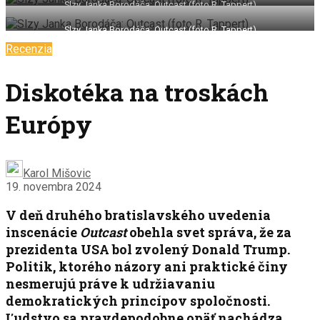
Slzy Janka Borodáča: Outcast (foto R. Tappert)
Slzy Janka Borodáča: Outcast (foto R. Tappert)
Recenzia
Diskotéka na troskách
Európy
Karol Mišovic
19. novembra 2024
V deň druhého bratislavského uvedenia
inscenácie
Outcast
obehla svet správa, že za
prezidenta USA bol zvolený Donald Trump.
Politik, ktorého názory ani praktické činy
nesmerujú práve k udržiavaniu
demokratických princípov spoločnosti.
Ľudstvo sa pravdepodobne opäť nachádza