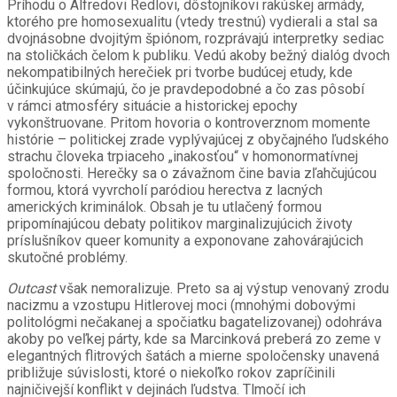
Príhodu o Alfredovi Redlovi, dôstojníkovi rakúskej armády,
ktorého pre homosexualitu (vtedy trestnú) vydierali a stal sa
dvojnásobne dvojitým špiónom, rozprávajú interpretky sediac
na stoličkách čelom k publiku. Vedú akoby bežný dialóg dvoch
nekompatibilných herečiek pri tvorbe budúcej etudy, kde
účinkujúce skúmajú, čo je pravdepodobné a čo zas pôsobí
v rámci atmosféry situácie a historickej epochy
vykonštruovane. Pritom hovoria o kontroverznom momente
histórie – politickej zrade vyplývajúcej z obyčajného ľudského
strachu človeka trpiaceho „inakosťou“ v homonormatívnej
spoločnosti. Herečky sa o závažnom čine bavia zľahčujúcou
formou, ktorá vyvrcholí paródiou herectva z lacných
amerických kriminálok. Obsah je tu utlačený formou
pripomínajúcou debaty politikov marginalizujúcich životy
príslušníkov queer komunity a exponovane zahovárajúcich
skutočné problémy.
Outcast
však nemoralizuje. Preto sa aj výstup venovaný zrodu
nacizmu a vzostupu Hitlerovej moci (mnohými dobovými
politológmi nečakanej a spočiatku bagatelizovanej) odohráva
akoby po veľkej párty, kde sa Marcinková preberá zo zeme v
elegantných flitrových šatách a mierne spoločensky unavená
približuje súvislosti, ktoré o niekoľko rokov zapríčinili
najničivejší konflikt v dejinách ľudstva. Tlmočí ich