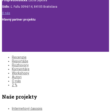
Podpredsedníčka:
Lucia Lejková
Sídlo:
Ľ. Fullu 3094/14, 84105 Bratislava
O nás
Hlavný partner projektu
Recenzie
Reportáže
Rozhovory
Komentáre
Workshopy
Autori
O nás
2 %
Naše projekty
Internetový časopis