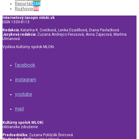
Reportáž
248
Rozhovor
98
Internetový časopis mloki.sk
ISSN 1339-8113
Redakcia:
Katarína K. Cvečková, Lenka Dzadíková, Diana Pavlačková
Jazyková redakcia:
Zuzana Andrejco Ferusová, Anna Zajacová, Martina
Ulmanová
Vydáva Kultúrny spolok MLOKi.
facebook
instagram
youtube
mail
Kultúrny spolok MLOKi
občianske združenie
Predsedníčka:
Zuzana Poliščák Šnircová