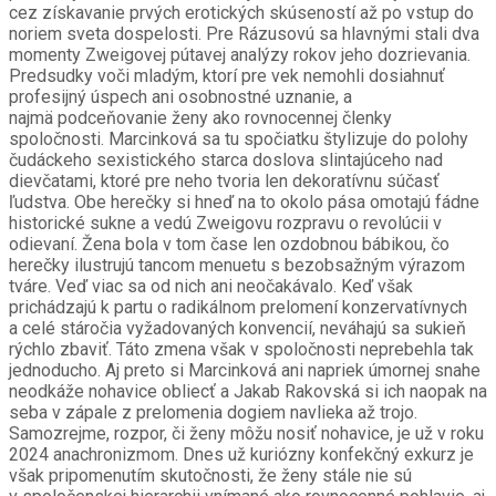
cez získavanie prvých erotických skúseností až po vstup do
noriem sveta dospelosti. Pre Rázusovú sa hlavnými stali dva
momenty Zweigovej pútavej analýzy rokov jeho dozrievania.
Predsudky voči mladým, ktorí pre vek nemohli dosiahnuť
profesijný úspech ani osobnostné uznanie, a
najmä podceňovanie ženy ako rovnocennej členky
spoločnosti. Marcinková sa tu spočiatku štylizuje do polohy
čudáckeho sexistického starca doslova slintajúceho nad
dievčatami, ktoré pre neho tvoria len dekoratívnu súčasť
ľudstva. Obe herečky si hneď na to okolo pása omotajú fádne
historické sukne a vedú Zweigovu rozpravu o revolúcii v
odievaní. Žena bola v tom čase len ozdobnou bábikou, čo
herečky ilustrujú tancom menuetu s bezobsažným výrazom
tváre. Veď viac sa od nich ani neočakávalo. Keď však
prichádzajú k partu o radikálnom prelomení konzervatívnych
a celé stáročia vyžadovaných konvencií, neváhajú sa sukieň
rýchlo zbaviť. Táto zmena však v spoločnosti neprebehla tak
jednoducho. Aj preto si Marcinková ani napriek úmornej snahe
neodkáže nohavice obliecť a Jakab Rakovská si ich naopak na
seba v zápale z prelomenia dogiem navlieka až trojo.
Samozrejme, rozpor, či ženy môžu nosiť nohavice, je už v roku
2024 anachronizmom. Dnes už kuriózny konfekčný exkurz je
však pripomenutím skutočnosti, že ženy stále nie sú