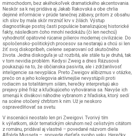
mimochodom, bez akéhokoľvek dramatického akcentovania.
Neskôr sa k nej pridáva aj Jakab Rakovská a obe chrlia
dejinné informácie v prúde tanečnej zábavy, pritom z obsahu
ich slov by mala skôr mrznúť krv v žilách. Výstup
diagnostikuje postoj časti populácie banalizujúcej historické
fakty, následkom čoho mnohí nedokážu (či len nechcú)
vyhodnotiť opätovné rúcanie pilierov modernej civilizácie. Do
spoločensko-politických procesov sa nestarajú a chcú si len
žiť svoj diskopríbeh, cielene separovaní od skutočného
života. Jedna diskoguľa je už rozbitá, ale stále tu je druhá, tak
v tom nevidia problém. Kedysi Zweig a dnes Rázusová
poukazujú na to, že občianska pasivita, ale i zdržanlivosť
inteligencie sa nevypláca. Preto Zweigov alibizmus v otázke,
prečo on a jeho kolegovia aktívnejšie nevystúpili proti
rodiacim sa totalitárnym silám, herečky interpretujú ako
prejavy plné fráz a kľučkujúceho vyhovárania sa. Navyše ich
smerujú k divákovi náhodne vybranom z hľadiska, ktorý sedí
na scéne otočený chrbtom k nim. Už je neskoro
ospravedlňovať sa svetu.
V inscenácii neostalo len pri Zweigovi. Tvorivý tím
k výňatkom, skôr tematickým okruhom než celistvým citátom
z románu, pridával aj vlastné – povedané názvom diela
Alfréda Musseta –, spovede dieťaťa svojho veku. Herečky