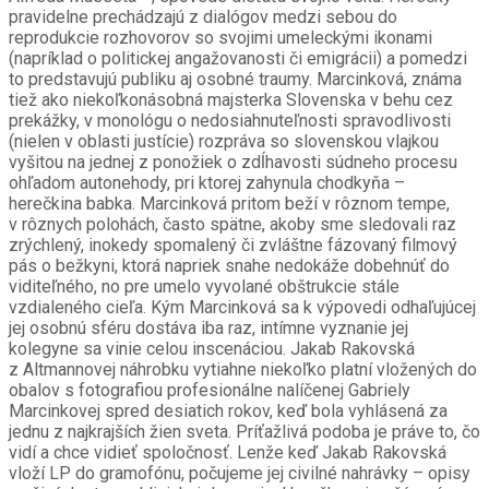
pravidelne prechádzajú z dialógov medzi sebou do
reprodukcie rozhovorov so svojimi umeleckými ikonami
(napríklad o politickej angažovanosti či emigrácii) a pomedzi
to predstavujú publiku aj osobné traumy. Marcinková, známa
tiež ako niekoľkonásobná majsterka Slovenska v behu cez
prekážky, v monológu o nedosiahnuteľnosti spravodlivosti
(nielen v oblasti justície) rozpráva so slovenskou vlajkou
vyšitou na jednej z ponožiek o zdĺhavosti súdneho procesu
ohľadom autonehody, pri ktorej zahynula chodkyňa –
herečkina babka. Marcinková pritom beží v rôznom tempe,
v rôznych polohách, často spätne, akoby sme sledovali raz
zrýchlený, inokedy spomalený či zvláštne fázovaný filmový
pás o bežkyni, ktorá napriek snahe nedokáže dobehnúť do
viditeľného, no pre umelo vyvolané obštrukcie stále
vzdialeného cieľa. Kým Marcinková sa k výpovedi odhaľujúcej
jej osobnú sféru dostáva iba raz, intímne vyznanie jej
kolegyne sa vinie celou inscenáciou. Jakab Rakovská
z Altmannovej náhrobku vytiahne niekoľko platní vložených do
obalov s fotografiou profesionálne nalíčenej Gabriely
Marcinkovej spred desiatich rokov, keď bola vyhlásená za
jednu z najkrajších žien sveta. Príťažlivá podoba je práve to, čo
vidí a chce vidieť spoločnosť. Lenže keď Jakab Rakovská
vloží LP do gramofónu, počujeme jej civilné nahrávky – opisy