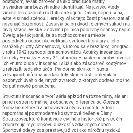
odstupom, avšak zároveň sa ako pracujúce matky
s vyjadreniami bezvýhradne identifikujú. Na javisku vtedy
vidíme len spadnutú rozbitú diskoguľu. Ďalšia, neporušená,
ešte visí nad scénou. Herečky však tejto časti priestoru zatiaľ
nevenujú pozornosť. Zastavia sa pri dvoch čiernych vakoch na
ľavej strane javiska. Zodvihnú pri nich položený neónový nápis
Zweig a je tak jasné, že sa nachádzame na mieste
posledného odpočinku velikána svetovej literatúry a jeho
manželky Lotty Altmannovej, s ktorou sa v brazílskej emigrácii
v roku 1942 rozhodol pre samovraždu. Aktérky inscenácie –
herečky – matky – ženy 21. storočia – následne hroby otvoria.
Ich vnútro bude v inscenácii slúžiť ako zásobáreň kostýmov
a rekvizít, teda ako akási Pandorina skrinka – suma
zdrvujúcich informácií a kapitoly skúseností, polemík či
osobných úvah o dejinných zvratoch, z ktorých dodnes možno
čerpať mnohé ponaučenia.
Štruktúru inscenácie tvorí séria epizód na rôzne témy, ale ani
pri ich ostrej formálnej a obsahovej diferencii sa
Outcast
formálne netriešti a uchováva si štýlovú čistotu. V tom
napomáha aj postmoderné kostýmové riešenie Diany
Strauszovej, ktoré kombinuje civilné a historické prvky, čím
zdôrazňuje myšlienkovú blízkosť vzdialených epoch.
Športové odevy zas prestavujú život ako náročnú fyzickú