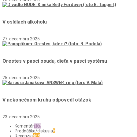
V osídlach alkoholu
27. decembra 2025
Orestes v pasci osudu, dieťa v pasci systému
25. decembra 2025
V nekonečnom kruhu
odpovedí
otázok
23. decembra 2025
Komentár
133
Prednáška/diskusia
6
Recenzia
468