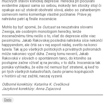
mučivých stavov klinickej depresie. Herečka pri počúvaní
evidentne zápasí sama so sebou, inokedy len stoicky stojí či
opakuje asi už stokrát obohraté slová, alebo so zahanbeným
úsmevom nemo komentuje vlastné počínanie. Práve jej
nahrávke patrí aj finále inscenácie.
Mohlo by byť sporné, že
Outcast
sa neuzatvára slovami
Zweiga, ale osobným monológom herečky, lenže
inscenačnému tímu nešlo o to, vliať do depresie ešte viac
pesimizmu. Jakab Rakovskej posledná nahrávka síce nekončí
happyendom, ale črtá sa v nej aspoň nádej, svetlo na konci
tunela. Tak aj po všetkých politických a privátnych pohromách
môže nakoniec vyjsť dúha. Zweig tomu neveril, Jakab
Rakovská v slovách o spontánnom tanci, do ktorého sa
postupne začne vžívať aj na javisku, v to dúfa. Inscenácia tak
ponúka vyhliadku, že ešte nič nemusí byť stratené, aj keď to
pri tých všetkých katastrofách, často priamo kopírujúcich
v histórii už raz zažité, naozaj vyzerá.
Odborné korektúry: Katarína K. Cvečková
Jazykové korektúry: Anna Zajacová
Dielo