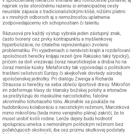
v spoločenskej hierarchii vnímané ako rovnocenné pohlavie, aj
napriek vyše storočnému razeniu si emancipačnej cesty
neustále zápasia s tradicionalistickými klišé, nižšími platmi
a v mnohých odboroch aj s nemožnosťou uplatnenia
zodpovedajúcemu ich schopnostiam či talentu.
Rázusová pre každý výstup vybrala jeden zástupný znak,
často tvorený cez prvky kontrapunktu a myšlienkovej
hyperbolizácie, no čitateľne reprezentujúci zvolenú
problematiku. Pri vyjadreniach o nenávisti krajín a rozdeľovaní
spoločnosti herečky krájajú rezeň (pre Rakúsko taký typický),
pričom sa doň vrezávajú čoraz neurotickejšie a drobia ho na
čoraz menšie kúsky. Metaforicky tak vypovedajú o politickom
trieštení celistvosti Európy či akejkoľvek dovtedy súrodej
spoločenskej jednotky. Pri dialógu Zweiga a Richarda
Straussa si herečky na seba oblečú športové dresy. Mikrofón
im zdeformuje hlasy do titansky božskej polohy a intonačne
sa preštylizujú do maskulíne narcistického, falošne
skromného lichotiaceho tónu. Akonáhle sa poukáže na
hudobníkovu kolaboráciu s nacistickým režimom, Marcinková
mimo mikrofónu (teda mimo verejného pléna) zakričí, že to
musel urobiť kvôli rodine. Lenže dejiny budú hodnotiť
spoluprácu umelca s nemorálnym politickým režimom bez
poľahčujúcich okolností, iba cez prizmu skutkovej podstaty.