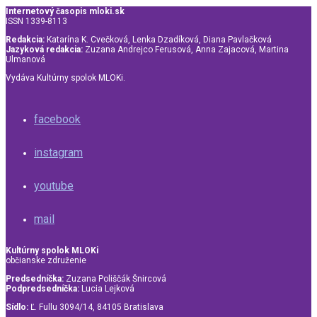
Internetový časopis mloki.sk
ISSN 1339-8113
Redakcia:
Katarína K. Cvečková, Lenka Dzadíková, Diana Pavlačková
Jazyková redakcia:
Zuzana Andrejco Ferusová, Anna Zajacová, Martina
Ulmanová
Vydáva Kultúrny spolok MLOKi.
facebook
instagram
youtube
mail
Kultúrny spolok MLOKi
občianske združenie
Predsedníčka:
Zuzana Poliščák Šnircová
Podpredsedníčka:
Lucia Lejková
Sídlo:
Ľ. Fullu 3094/14, 84105 Bratislava