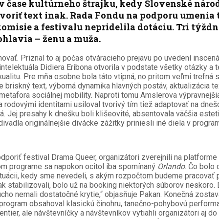
 čase kultúrneho štrajku, kedy Slovenské národ
voriť text inak. Rada Fondu na podporu umenia t
isie a festivalu nepridelila dotáciu. Tri týžd
ohlavia – ženu a muža.
ovať. Priznal to aj počas otváracieho prejavu po uvedení inscen
telektuála Didiera Eribona otvorila v podstate všetky otázky a 
sexualitu. Pre mňa osobne bola táto vtipná, no pritom veľmi trefn
 briskný text, výborná dynamika hlavných postáv, aktualizácia tex
etafora sociálnej mobility. Naproti tomu Amslerova výpravnejšia 
 a rodovými identitami usiloval tvorivý tím tiež adaptovať na dn
á. Jej presahy k dnešku boli klišeovité, absentovala väčšia este
ivadla originálnejšie divácke zážitky priniesli iné diela v progra
podporiť festival Drama Queer, organizátori zverejnili na platf
lnom programe sa napokon ocitol iba spomínaný
Orlando
. Čo bolo
v situácii, kedy sme nevedeli, s akým rozpočtom budeme pracova
stabilizovali, bolo už na booking niektorých súborov neskoro. 
ucho nemali dostatočné krytie,“ objasňuje Pakan. Konečná zostav
program obsahoval klasickú činohru, tanečno-pohybovú performanc
tier, ale návštevníčky a návštevníkov vytiahli organizátori aj do