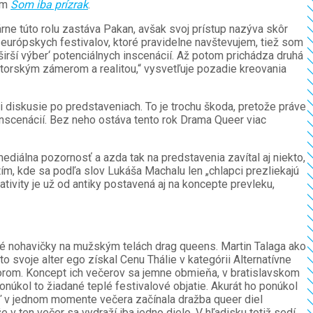
om
Som iba prízrak
.
rne túto rolu zastáva Pakan, avšak svoj prístup nazýva skôr
európskych festivalov, ktoré pravidelne navštevujem, tiež som
irší výber‘ potenciálnych inscenácií. Až potom prichádza druhá
rátorským zámerom a realitou,“ vysvetľuje pozadie kreovania
ri diskusie po predstaveniach. To je trochu škoda, pretože práve
inscenácií. Bez neho ostáva tento rok Drama Queer viac
diálna pozornosť a azda tak na predstavenia zavítal aj niekto,
tím, kde sa podľa slov Lukáša Machalu len „chlapci prezliekajú
tivity je už od antiky postavená aj na koncepte prevleku,
ané nohavičky na mužským telách drag queens. Martin Talaga ako
 svoje alter ego získal Cenu Thálie v kategórii Alternatívne
morom. Koncept ich večerov sa jemne obmieňa, v bratislavskom
úkol to žiadané teplé festivalové objatie. Akurát ho ponúkol
eď v jednom momente večera začínala dražba queer diel
e v ten večer sa vydraží iba jedno dielo. V hľadisku totiž sedí