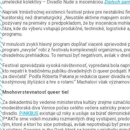
umelecké kolektívy – Divadlo Nude s inscenáciou
Diptych sam
Napriek trinásťročnej existencii festival práve pre nestabilnú
kurátorský, než dramaturgický. „Neustále aktívne mapujem scén
pozývaný na premiéry s predpokladom, že by inscenácia mohla d
fáza, kde do výberu vstupujú produkčné, technické, logistické a
programu.
V minulosti zvykli hlavný program dopĺňať viaceré sprievodné po
program „navyše“ robí z festivalu komplexnejší organizmus, pre
divadelnou prehliadkou. To nemusí byť negatívom, avšak v dnešn
Festival sprevádzala vysoká návštevnosť, vypredaná bola naprí
kto nepatrí k tradičnému publiku divadelných či queer podujatí.
za dievčatá“. Podľa Róberta Pakana je redukcia queer divadla n
kostýmovej štylizácii a hre s rolami.“ Machalovi však významov
Mnohovrstevnatosť queer tiel
Za dekadentnú by vedenie ministerstva kultúry zrejme označilo 
moderátorská diva Venice počas celého večera satiricky pracoval
divadlo.
PiNKBUS
existuje už roky a usiluje sa búrať démonic
P*AKTe sme videli mozaiku rozmanitých drag vystúpení, predovš
tým, ktoré a ktorí ho síce potrebujú, avšak nepotrebujú byť p
z výstavy
Dancing in the Dark
, ktorá sa konala v priebehu minu