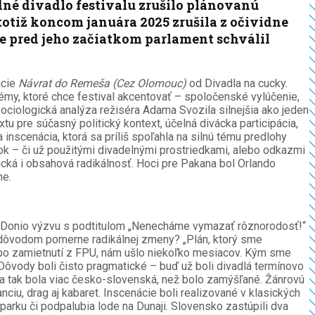
né divadlo festivalu zrušilo plánovanú
otiž koncom januára 2025 zrušila z očividne
ne pred jeho začiatkom parlament schválil
ácie
Návrat do Remeša (Cez Olomouc)
od Divadla na cucky.
témy, ktoré chce festival akcentovať – spoločenské vylúčenie,
á sociologická analýza režiséra Adama Svozila silnejšia ako jeden
tu pre súčasný politický kontext, účelná divácka participácia,
inscenácia, ktorá sa príliš spoľahla na silnú tému predlohy
ešok – či už použitými divadelnými prostriedkami, alebo odkazmi
tická i obsahová radikálnosť. Hoci pre Pakana bol Orlando
me.
orme Donio výzvu s podtitulom „Nenecháme vymazať rôznorodosť!“
 dôvodom pomerne radikálnej zmeny? „Plán, ktorý sme
ť po zamietnutí z FPU, nám ušlo niekoľko mesiacov. Kým sme
Dôvody boli čisto pragmatické – buď už boli divadlá termínovo
a tak bola viac česko-slovenská, než bolo zamýšľané. Žánrovú
iu, drag aj kabaret. Inscenácie boli realizované v klasických
 parku či podpalubia lode na Dunaji. Slovensko zastúpili dva