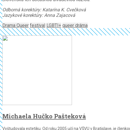
Odborná korektúry: Katarína K. Cvečková
Jazykové korektúry: Anna Zajacová
Drama Queer
festival
LGBTI+
queer dráma
Michaela Hučko Pašteková
Vyštudovala estetiku. Od roku 2005 učí na VŠVU v Bratislave, je členk