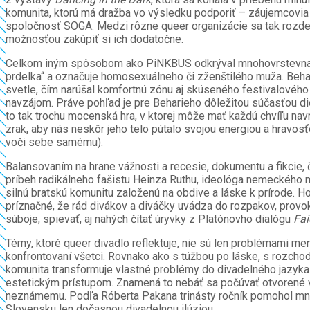
komunita, ktorú má dražba vo výsledku podporiť – záujemcovia b
spoločnosť SOGA. Medzi rôzne queer organizácie sa tak rozdelí
možnosťou zakúpiť si ich dodatočne.
Celkom iným spôsobom ako PiNKBUS odkrýval mnohovrstevnatosť
prdelka“ a označuje homosexuálneho či zženštilého muža. Beha
svetle, čím narúšal komfortnú zónu aj skúseného festivalového p
navzájom. Práve pohľad je pre Beharieho dôležitou súčasťou diel
to tak trochu mocenská hra, v ktorej môže mať každú chvíľu nav
zrak, aby nás neskôr jeho telo pútalo svojou energiou a hravosťo
voči sebe samému).
Balansovaním na hrane vážnosti a recesie, dokumentu a fikcie,
príbeh radikálneho fašistu Heinza Ruthu, ideológa nemeckého m
silnú bratskú komunitu založenú na obdive a láske k prírode. 
príznačné, že rád divákov a diváčky uvádza do rozpakov, prov
súboje, spievať, aj nahých čítať úryvky z Platónovho dialógu
Fai
Témy, ktoré queer divadlo reflektuje, nie sú len problémami men
konfrontovaní všetci. Rovnako ako s túžbou po láske, s rozcho
komunita transformuje vlastné problémy do divadelného jazyk
estetickým prístupom. Znamená to nebáť sa počúvať otvorené vý
neznámemu. Podľa Róberta Pakana trinásty ročník pomohol mnohý
Slovensku len dočasnou divadelnou ilúziou.