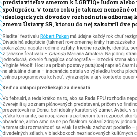
predstaviteľov smerom k LGBTIQ+ ľuďom alebo v
spoluprácu. V tomto roku je takmer nemožné ot
ideologických dôvodov rozhodnutie odbornej kom
zmenu Ústavy SR, ktorou do nej zakotvil dve p
Riaditeľ festivalu
Róbert Pakan
má údajne každý rok chuť rezign
Divadelná adaptácia (takmer) rovnomennej knihy francúzskeho in
polarizáciu, napäté rodinné vzťahy, triedne rozdiely, identitu, 
z ťahákov festivalu –
Orlando
Mariána Amslera. Na jednej strane
jednoduchá, skvele fungujúca scénografia – lezecká stena ako m
Virginie Woolf. Hoci sa príbeh postavy putujúcej naprieč časmi
na aktuálne dianie – inscenácia ostala vo výsledku trochu ploch
„silnou programovou kotvou“, výraznejšie a aj v kontexte queer d
Keď sa chlapci prezliekajú za dievčatá
Vo februári, a teda krátko na to, ako sa Rada FPU rozhodla ne
Zverejnili aj zoznam plánovaných predstavení, pričom vo finá
prezentovali na Doniu, bol ideálny kurátorský zámer. Avšak, 
vďaka komunite, samosprávam a partnerom ten rozpočet ako-tak 
obsadené, alebo sme na ne po finálnom sčítaní zdrojov jednod
a tematickú rozmanitosť sa však festivalu zachovať podarilo – 
divadelných sálach, v blackboxoch nezriaďovaných kultúrnych cen