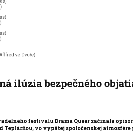
)
)
)
fĺfred ve Dvoře)
ná ilúzia bezpečného objati
delného festivalu Drama Queer začínala opisom, v
ed Teplárňou, vo vypätej spoločenskej atmosfére