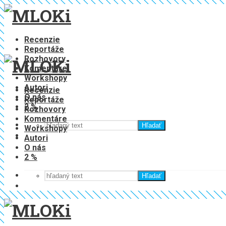
Recenzie
Reportáže
Rozhovory
Komentáre
Workshopy
Autori
Recenzie
O nás
Reportáže
2 %
Rozhovory
Komentáre
Hľadať
Workshopy
Autori
O nás
2 %
Hľadať