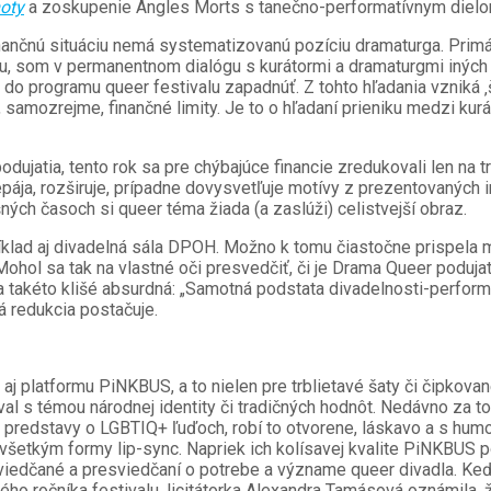
oty
a zoskupenie Angles Morts s tanečno-performatívnym diel
 finančnú situáciu nemá systematizovanú pozíciu dramaturga. Primá
u, som v permanentnom dialógu s kurátormi a dramaturgmi iných 
o programu queer festivalu zapadnúť. Z tohto hľadania vzniká ‚š
, samozrejme, finančné limity. Je to o hľadaní prieniku medzi ku
dujatia, tento rok sa pre chýbajúce financie zredukovali len na t
pája, rozširuje, prípadne dovysvetľuje motívy z prezentovaných 
ých časoch si queer téma žiada (a zaslúži) celistvejší obraz.
klad aj divadelná sála DPOH. Možno k tomu čiastočne prispela me
 Mohol sa tak na vlastné oči presvedčiť, či je Drama Queer poduja
a takéto klišé absurdná: „Samotná podstata divadelnosti-performa
á redukcia postačuje.
aj platformu PiNKBUS, a to nielen pre trblietavé šaty či čipkov
 s témou národnej identity či tradičných hodnôt. Nedávno za toto
ké predstavy o LGBTIQ+ ľuďoch, robí to otvorene, láskavo a s hu
etkým formy lip-sync. Napriek ich kolísavej kvalite PiNKBUS pon
resviedčané a presviedčaní o potrebe a význame queer divadla. K
lého ročníka festivalu, licitátorka Alexandra Tamásová oznámila, ž