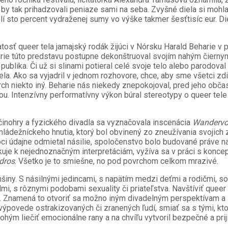
y tak prihadzovali peniaze sami na seba. Zvyšné diela si mohla 
 sto percent vydraženej sumy vo výške takmer šesťtisíc eur. Die
 queer tela jamajský rodák žijúci v Nórsku Harald Beharie v 
rie túto predstavu postupne dekonštruoval svojím nahým čiernym
ublika. Či už si slinami potieral celé svoje telo alebo parodoval 
a. Ako sa vyjadril v jednom rozhovore, chce, aby sme všetci zdieľ
rch niekto iný. Beharie nás niekedy znepokojoval, pred jeho obč
u. Intenzívny performatívny výkon búral stereotypy o queer tele a
 činohry a fyzického divadla sa vyznačovala inscenácia
Wandervo
ládežníckeho hnutia, ktorý bol obvinený zo zneužívania svojich 
Hoci údajne odmietal násilie, spoločenstvo bolo budované práve 
okuje k nejednoznačným interpretáciám, vyžíva sa v práci s kon
dros
. Všetko je to smiešne, no pod povrchom celkom mrazivé.
šiny. S násilnými jedincami, s napätím medzi deťmi a rodičmi, so 
dmi, s rôznymi podobami sexuality či priateľstva. Navštíviť quee
a. Znamená to otvoriť sa možno iným divadelným perspektívam a
povede ostrakizovaných či zranených ľudí, smiať sa s tými, kto
m liečiť emocionálne rany a na chvíľu vytvoril bezpečné a prijí