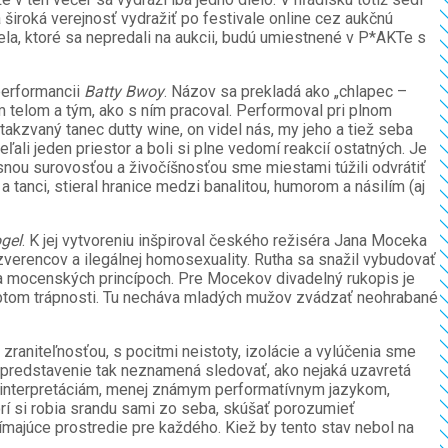
široká verejnosť vydražiť po festivale online cez aukčnú
la, ktoré sa nepredali na aukcii, budú umiestnené v P*AKTe s
performancii
Batty Bwoy
. Názov sa prekladá ako „chlapec –
 telom a tým, ako s ním pracoval. Performoval pri plnom
takzvaný tanec dutty wine, on videl nás, my jeho a tiež seba
ali jeden priestor a boli si plne vedomí reakcií ostatných. Je
asnou surovosťou a živočíšnosťou sme miestami túžili odvrátiť
 tanci, stieral hranice medzi banalitou, humorom a násilím (aj
gel
. K jej vytvoreniu inšpiroval českého režiséra Jana Moceka
zverencov a ilegálnej homosexuality. Rutha sa snažil vybudovať
na mocenských princípoch. Pre Mocekov divadelný rukopis je
ceptom trápnosti. Tu necháva mladých mužov zvádzať neohrabané
zraniteľnosťou, s pocitmi neistoty, izolácie a vylúčenia sme
r predstavenie tak neznamená sledovať, ako nejaká uzavretá
 interpretáciám, menej známym performatívnym jazykom,
rí si robia srandu sami zo seba, skúšať porozumieť
majúce prostredie pre každého. Kiež by tento stav nebol na