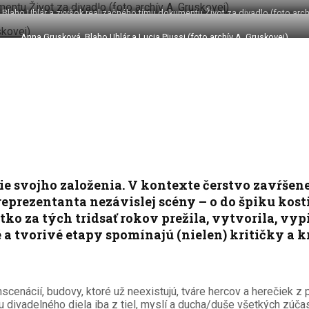
Blaho Uhlár a zvyšok realizačného tímu dokumentu Život za divadlo (foto arch
Anna Grusková, Blaho Uhlár a Lucia Piussi (foto archív A. Gruskovej)
ie svojho založenia. V kontexte čerstvo zavŕšen
o reprezentanta nezávislej scény – o do špiku kos
etko za tých tridsať rokov prežila, vytvorila, 
é a tvorivé etapy spomínajú (nielen) kritičky a kr
ácií, budovy, ktoré už neexistujú, tváre hercov a herečiek z prvej,
 divadelného diela iba z tiel, myslí a ducha/duše všetkých zúča