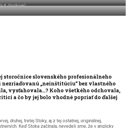
ív A. Gruskovej)
ej storočnice slovenského profesionálneho
ti nezriaďovanú „neinštitúciu“ bez vlastného
vypila, vysťahovala…? Koho všetkého odchovala,
itici a čo by jej bolo vhodné popriať do ďalšej
 druhej, tretej Stoky, aj z tej ostatnej, originálnej,
stnených. Keď Stoka začínala, nevedeli sme, že v anglicky