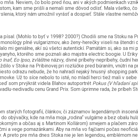
do mňa. Neviem, čo bolo pred ňou, ani v akých podmienkach vznikl
iestom, kam sme prišli a nemali sme dôvod odísť. Mala všetko, čo
enia, ktorý nám umožnil vyrásť a dospieť. Stále vlastne nemôžem
 písal. (Mohlo to byť v 1998? 2000?) Chodili sme na Stoku na P
 monológy plné vulgarizmov, ako ženy-herečky viseli na štendri d
alo mi geniálne, akí sú všetci autentickí. Pamätám si, ako sa mi 
anyho, ktorého sme poznali ako majstra electric boogie. U Eriky L
 Inaf
,
Eo Ipso,
zvláštne názvy, divné príbehy-nepríbehy, čudní he
lo v Stoke na Pribinovej pri rozlúčke pred búraním, vnútri na p
miesto odrazu nebude, že ho nahradí nejaký hnusný shopping park
rnovke. Už to síce nebolo to isté, no mladí herci tiež mali v sebe
 keď som prvýkrát videla Blahov autoportrét
Pokus (V hľadaní spir
dlu-nedivadlu cenu Grand Prix. Som úprimne rada, že príbeh Sto
om starých fotografií, článkov, či záznamov legendárnych inscen
do obývačky, kde na mňa moja „rodina“ vulgárne a bez obalu hulá
orným a občas aj s Martinom Kollárom) smejem a plačem záro
mi a vege pomazánkami. Aby na mňa vo fajčiarni počas neofici
sky. A preto pre mňa dnes Stoka nie je len legendou, emblémom n