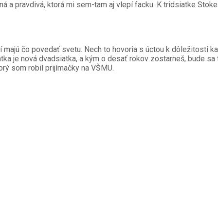
ná a pravdivá, ktorá mi sem-tam aj vlepí facku. K tridsiatke Stoke 
torí majú čo povedať svetu. Nech to hovoria s úctou k dôležitost
iatka je nová dvadsiatka, a kým o desať rokov zostarneš, bude sa to
ktorý som robil prijímačky na VŠMU.