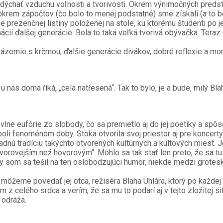
dýchať vzduchu voľnosti a tvorivosti. Okrem výnimočných predsta
 okrem zápočtov (čo bolo to menej podstatné) sme získali (a to 
 prezenčnej listiny položenej na stole, ku ktorému študenti po 
cií ďalšej generácie. Bola to taká veľká tvorivá obývačka. Teraz
zázemie s krčmou, ďalšie generácie divákov, dobré reflexie a mon
u nás doma říká, „celá natřesená“. Tak to bylo, je a bude, milý Bl
na vlne eufórie zo slobody, čo sa premietlo aj do jej poetiky a s
boli fenoménom doby. Stoka otvorila svoj priestor aj pre koncerty
dnú tradíciu takýchto otvorených kultúrnych a kultových miest. J
vorovejším než hovorovým“. Mohlo sa tak stať len preto, že sa tu
ždy som sa tešil na ten oslobodzujúci humor, niekde medzi grotesk
môžeme povedať jej otca, režiséra Blaha Uhlára, ktorý po každej
 z celého srdca a verím, že sa mu to podarí aj v tejto zložitej si
 odráža.