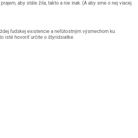
prajem, aby stále žila, takto a nie inak. (A aby sme o nej viacej
i každej ľudskej existencie a neľútostným výsmechom ku
 isté hovoriť určite o štyridsiatke.