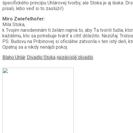
špecifického princípu Uhlárovej tvorby, ale Stoka je aj láska. Drs
písali, lebo veď si to zaslúži!)
Miro Zwiefelhofer:
Milá Stoka,
k Tvojim narodeninám ti želám najmä to, aby Ťa tvorili ľudia, k
každému, kto sa potrebuje tváriť a cítiť dôležito. Nezúfaj. Trids
P.S. Budovu na Pribinovej si oficiálne zatvorila v ten istý deň, 
Opatruj sa a nikdy nenájdi pokoj.
Blaho Uhlár
Divadlo Stoka
nezávislé divadlo