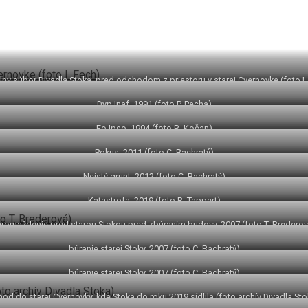
lny súbor Divadla Stoka, pred odchodom z priestoru v starej Cvernovke (foto I.
Dyp Inaf, 1991 (foto P. Pecha)
Eo Ipso, 1994 (foto R. Kočan)
Pokus, 2011 (foto C. Bachratý)
Neistý grunt, 2012 (foto C. Bachratý)
Katastrofa, 2019 (foto R. Tappert)
hromaždenie pred starou Stokou pred zbúraním budovy, 2007 (foto T. Brederov
búranie starej Stoky, 2007 (foto C. Bachratý)
búranie starej Stoky, 2007 (foto C. Bachratý)
hod do starej Cvernovky, kde Stoka do roku 2019 sídlila (foto archív Divadla Sto