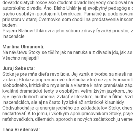
deväťdesiatych rokov ako študent divadelnej vedy chodieval na
autorského divadla. Áno, Blaho Uhlár je aj svojbytný pedagóg a
s jeho osobitým postojom k byrokracii. Pamätné je podpisovanie
priestoru v starej Cvernovke som chodil na predstavenia inscená
budem.
Prajem Blahovi Uhlárovi a jeho súboru zdravý fyzický priestor, 
inscenácie.
Martina Ulmanová:
Na návštěvu Stoky se těším jak na nanuka a z divadla jdu, jak se 
Všechno nejlepší!
Juraj Šebesta:
Stoka je pre mňa dieťa revolúcie. Jej vznik a tvorba sa niesli 
v starej Stoke a popremiérové stretnutia v krčme aj s tvorcami 
slobodného, kritického myslenia a vlastne k nám prenášala zápa
kvalitné dramatické texty s osobitým, veľmi živým jazykom, „ho
aj v iných druhoch umenia, zvlášť v literatúre, hudbe a filme. V
inscenáciách, ale aj na často fyzické až artistické klauniády.
Obdivuhodná je aj energia jedného zo zakladateľov Stoky, dnes 
naštartovať. A to jemu, i všetkým spolupracovníkom Stoky, prajem
naťahovačkách, dilemách, sporoch a nových začiatkoch ju verne
Táňa Brederová: