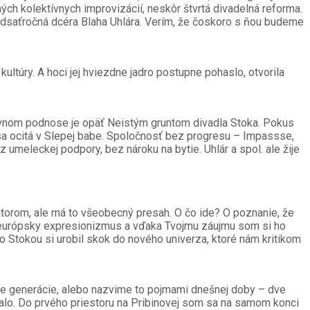
ých kolektívnych improvizácií, neskôr štvrtá divadelná reforma.
 tridsaťročná dcéra Blaha Uhlára. Verím, že čoskoro s ňou budeme
ultúry. A hoci jej hviezdne jadro postupne pohaslo, otvorila
 Pevnom podnose je opäť Neistým gruntom divadla Stoka. Pokus
 sa ocitá v Slepej babe. Spoločnosť bez progresu – Impassse,
umeleckej podpory, bez nároku na bytie. Uhlár a spol. ale žije
átorom, ale má to všeobecný presah. O čo ide? O poznanie, že
 na európsky expresionizmus a vďaka Tvojmu záujmu som si ho
o Stokou si urobil skok do nového univerza, ktoré nám kritikom
 dve generácie, alebo nazvime to pojmami dnešnej doby – dve
trvalo. Do prvého priestoru na Pribinovej som sa na samom konci