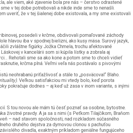
a, ale viem, aké zjavenie bola pre nás – čerstvo odrastené
 sme v tej dobe potrebovali a nikde inde sme to nenašli.
 uveriť, že v tej šialenej dobe existovala, a my sme existovali
ribinovej, posedeli v krčme, obdivovali pomaľované záchody
ole hlavou iba v spodnej bielizni, ako kusy mäsa. Surový jazyk,
páčili zvláštne figúrky Jožka Chmela, trochu afektované
áskovej v kancelárii som si kúpila lístky a zobrala aj
rci… Rehotali sme sa ako kone a potom sme to chceli vidieť
rasknutie, krčma plná. Veľmi veľa nás postávalo s pivovými
.
 istú neohrabanú príťažlivosť a stále to „posväcoval“ Blaho.
ituality)
. Veľkou satisfakciou mi vtedy bolo, keď porota
ky pokračuje dodnes – aj keď už zasa v inom variante, s inými
ácií. S tou novou ale mám tú česť poznať sa osobne, bytostne.
ka životné pravdy. A ja sa s nimi (s Peťkom Tilajčíkom, Braňom
veň – nad stavom spoločnosti, nad rozkladom súčasného
álneho druhého dejstva za dymovou clonou s pachuťou
ezávislého divadla, exaktným príkladom geniálne fungujúceho