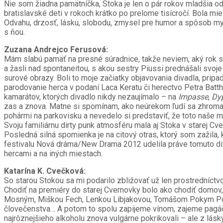
Nie som žiadna pamätníčka, Stoka je len o pár rokov mladšia o
bratislavské deti v rokoch krátko po prelome tisícročí. Bola m
Odvahu, drzosť, lásku, slobodu, zmysel pre humor a spôsob mysl
s ňou.
Zuzana Andrejco Ferusová:
Mám slabú pamäť na presné súradnice, takže neviem, aký rok sa
a žasli nad spontaneitou, s akou sestry Piussi prednášali svoje
surové obrazy. Boli to moje začiatky objavovania divadla, pripad
parodovanie herca v podaní Laca Keratu či herectvo Petra Batthy
kamarátov, ktorých divadlo nikdy nezaujímalo – na
Impasse
,
Dyp
zas a znova. Matne si spomínam, ako neúrekom ľudí sa zhromaždi
pohármi na parkovisku a nevedelo si predstaviť, že toto naše 
Svoju familiárnu dirty punk atmosféru mala aj Stoka v starej Cve
Posledná silná spomienka je na citový otras, ktorý som zažila,
festivalu Nová dráma/New Drama 2012 udelila práve tomuto diva
hercami a na iných miestach.
Katarína K. Cvečková:
So starou Stokou sa mi podarilo zbližovať už len prostredníctv
Chodiť na premiéry do starej Cvernovky bolo ako chodiť domov, 
Mosným, Miškou Fech, Lenkou Libjakovou, Tomášom Pokym Pok
človečenstva… A potom to spolu zapijeme vínom, zajeme pagáč
najrôznejšieho alkoholu znova vulgárne pokrikovali – ale z lá