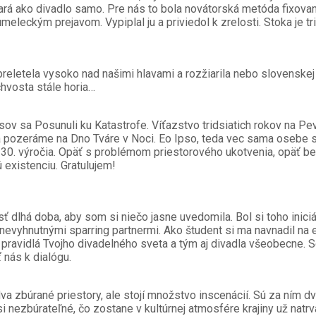
ará ako divadlo samo. Pre nás to bola novátorská metóda fixovan
umeleckým prejavom. Vypiplal ju a priviedol k zrelosti. Stoka je
reletela vysoko nad našimi hlavami a rozžiarila nebo slovenskej k
chvosta stále horia…
usov sa Posunuli ku Katastrofe. Víťazstvo tridsiatich rokov na
 sa pozeráme na Dno Tváre v Noci. Eo Ipso, teda vec sama osebe
 30. výročia. Opäť s problémom priestorového ukotvenia, opäť bez 
ú existenciu. Gratulujem!
ť dlhá doba, aby som si niečo jasne uvedomila. Bol si toho inici
stí nevyhnutnými sparring partnermi. Ako študent si ma navnadil
pravidlá Tvojho divadelného sveta a tým aj divadla všeobecne. S
ť nás k dialógu.
 dva zbúrané priestory, ale stojí množstvo inscenácií. Sú za ním
čosi nezbúrateľné, čo zostane v kultúrnej atmosfére krajiny už na