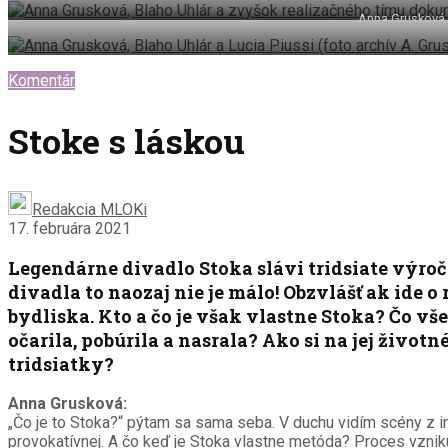
Anna Grusková, 
Komentár
Stoke s láskou
Redakcia MLOKi
17. februára 2021
Legendárne divadlo Stoka slávi tridsiate výroč
divadla to naozaj nie je málo! Obzvlášť ak ide 
bydliska. Kto a čo je však vlastne Stoka? Čo vš
očarila, pobúrila a nasrala? Ako si na jej životn
tridsiatky?
Anna Grusková:
„Čo je to Stoka?“ pýtam sa sama seba. V duchu vidím scény z inscen
provokatívnej. A čo keď je Stoka vlastne metóda? Proces vzniku