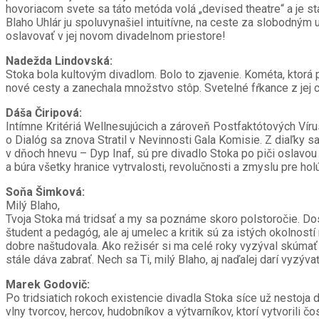
hovoriacom svete sa táto metóda volá „devised theatre“ a je st
Blaho Uhlár ju spoluvynašiel intuitívne, na ceste za slobodným 
oslavovať v jej novom divadelnom priestore!
Nadežda Lindovská:
Stoka bola kultovým divadlom. Bolo to zjavenie. Kométa, ktorá p
nové cesty a zanechala množstvo stôp. Svetelné fŕkance z jej 
Dáša Čiripová:
Intímne Kritériá Wellnesujúcich a zároveň Postfaktótových Vír
o Dialóg sa znova Stratil v Nevinnosti Gala Komisie. Z diaľky
v dňoch hnevu – Dyp Inaf, sú pre divadlo Stoka po piči oslavou
a búra všetky hranice vytrvalosti, revolučnosti a zmyslu pre hol
Soňa Šimková:
Milý Blaho,
Tvoja Stoka má tridsať a my sa poznáme skoro polstoročie. Dos
študent a pedagóg, ale aj umelec a kritik sú za istých okolno
dobre naštudovala. Ako režisér si ma celé roky vyzýval skúmať 
stále dáva zabrať. Nech sa Ti, milý Blaho, aj naďalej darí vyzýva
Marek Godovič:
Po tridsiatich rokoch existencie divadla Stoka síce už nestoja
vlny tvorcov, hercov, hudobníkov a výtvarníkov, ktorí vytvorili 