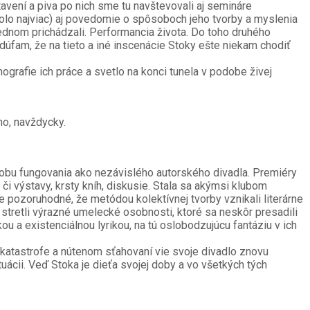
vení a piva po nich sme tu navštevovali aj semináre
bolo najviac) aj povedomie o spôsoboch jeho tvorby a myslenia
jednom prichádzali. Performancia života. Do toho druhého
 dúfam, že na tieto a iné inscenácie Stoky ešte niekam chodiť
ografie ich práce a svetlo na konci tunela v podobe živej
aho, navždycky.
pôsobu fungovania ako nezávislého autorského divadla. Premiéry
 či výstavy, krsty kníh, diskusie. Stala sa akýmsi klubom
e pozoruhodné, že metódou kolektívnej tvorby vznikali literárne
 stretli výrazné umelecké osobnosti, ktoré sa neskôr presadili
ou a existenciálnou lyrikou, na tú oslobodzujúcu fantáziu v ich
 katastrofe a nútenom sťahovaní vie svoje divadlo znovu
tuácii. Veď Stoka je dieťa svojej doby a vo všetkých tých