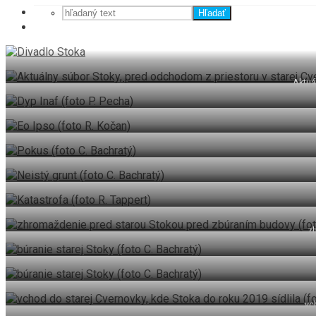
Hľadať
Aktuá
z
vc