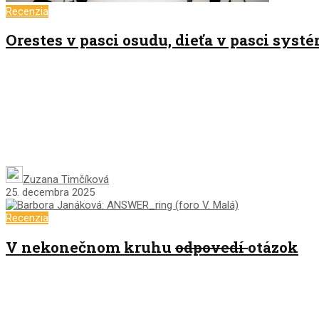
Recenzia
Orestes v pasci osudu, dieťa v pasci syst
Zuzana Timčíková
25. decembra 2025
Recenzia
V nekonečnom kruhu
odpovedí
otázok