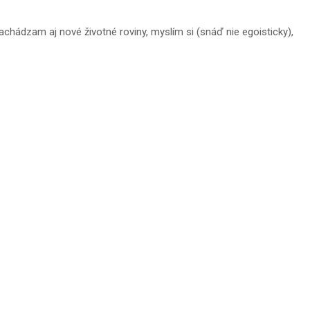
chádzam aj nové životné roviny, myslím si (snáď nie egoisticky),