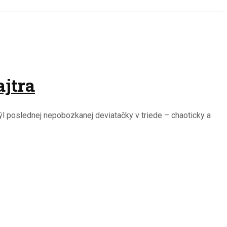
ajtra
týl poslednej nepobozkanej deviatačky v triede – chaoticky a