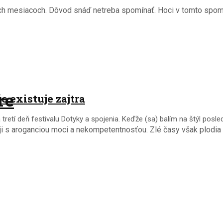
voch mesiacoch. Dôvod snáď netreba spomínať. Hoci v tomto spoma
re
e existuje zajtra
tretí deň festivalu Dotyky a spojenia. Keďže (sa) balím na štýl posl
 s aroganciou moci a nekompetentnosťou. Zlé časy však plodia aj