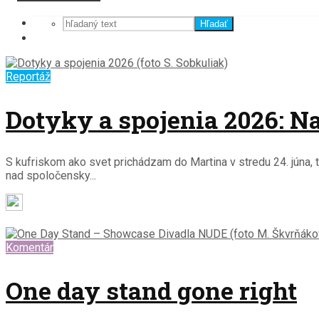
Hľadať
Reportáž
Dotyky a spojenia 2026: Na 
S kufriskom ako svet prichádzam do Martina v stredu 24. júna, t
nad spoločensky...
Soňa Uriková
6. júla 2026
Komentár
One day stand gone right