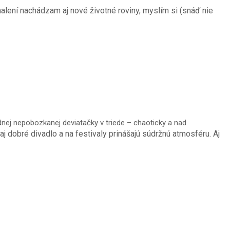
lení nachádzam aj nové životné roviny, myslím si (snáď nie
ednej nepobozkanej deviatačky v triede – chaoticky a nad
 dobré divadlo a na festivaly prinášajú súdržnú atmosféru. Aj