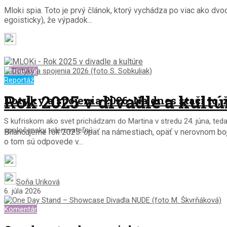
Mloki spia. Toto je prvý článok, ktorý vychádza po viac ako d
egoisticky), že výpadok...
Diana Pavlačková
23. marca 2026
Komentár
Reportáž
Rok 2025 v divadle a kultú
Dotyky a spojenia 2026: Na dnes stačí to, ž
S kufriskom ako svet prichádzam do Martina v stredu 24. júna, teda 
spoločensky tolerovateľnú...
Bilancujeme rok 2025: opäť na námestiach, opäť v nerovnom boji
o tom sú odpovede v...
Redakcia MLOKi
31. decembra 2025
Soňa Uriková
6. júla 2026
Komentár