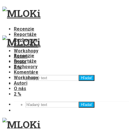
Recenzie
Reportáže
Rozhovory
Komentáre
Workshopy
Recenzie
Autori
Reportáže
O nás
Rozhovory
2 %
Komentáre
Workshopy
Hľadať
Autori
O nás
2 %
Hľadať