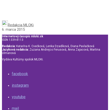
Redakcia MLOKi
6. marca 2015
Internetový časopis mloki.sk
ISSN 1339-8113
Redakcia:
Katarína K. Cvečková, Lenka Dzadíková, Diana Pavlačková
Jazyková redakcia:
Zuzana Andrejco Ferusová, Anna Zajacová, Martina
Ulmanová
Vydáva Kultúrny spolok MLOKi.
facebook
instagram
youtube
mail