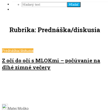
Hľadať
Rubrika: Prednáška/diskusia
Prednáška/diskusia
Z očí do očí s MLOKmi – počúvanie na
dlhé zimné večery
Matej Moško