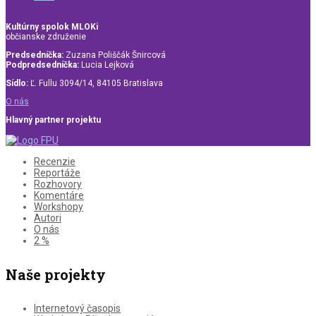
Kultúrny spolok MLOKi
občianske združenie
Predsedníčka:
Zuzana Poliščák Šnircová
Podpredsedníčka:
Lucia Lejková
Sídlo:
Ľ. Fullu 3094/14, 84105 Bratislava
O nás
Hlavný partner projektu
Recenzie
Reportáže
Rozhovory
Komentáre
Workshopy
Autori
O nás
2 %
Naše projekty
Internetový časopis