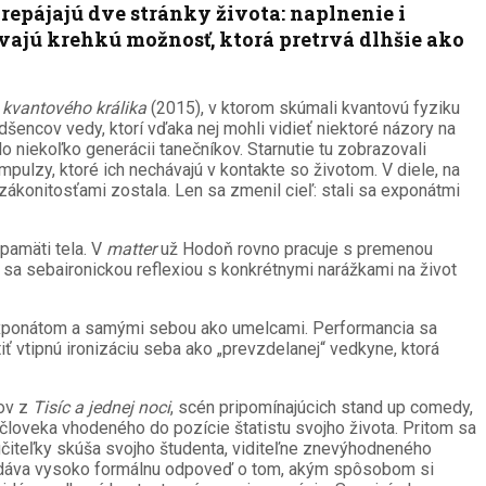
epájajú dve stránky života: naplnenie i
ávajú krehkú možnosť, ktorá pretrvá dlhšie ako
 kvantového králika
(2015), v ktorom skúmali kvantovú fyziku
dšencov vedy, ktorí vďaka nej mohli vidieť niektoré názory na
lo niekoľko generácii tanečníkov. Starnutie tu zobrazovali
mpulzy, ktoré ich nechávajú v kontakte so životom. V diele, na
konitosťami zostala. Len sa zmenil cieľ: stali sa exponátmi
pamäti tela. V
matter
už Hodoň rovno pracuje s premenou
 sa sebaironickou reflexiou s konkrétnymi narážkami na život
exponátom a samými sebou ako umelcami. Performancia sa
iť vtipnú ironizáciu seba ako „prevzdelanej“ vedkyne, ktorá
hov z
Tisíc a jednej noci
, scén pripomínajúcich stand up comedy,
človeka vhodeného do pozície štatistu svojho života. Pritom sa
j učiteľky skúša svojho študenta, viditeľne znevýhodneného
ej dáva vysoko formálnu odpoveď o tom, akým spôsobom si