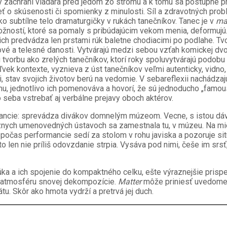
ý zachráni vladára pred jedom zo stromu a k tomu sa postupne pr
 o skúsenosti či spomienky z minulosti. Síl a zdravotných prob
o subtílne telo dramaturgičky v rukách tanečníkov. Tanec je v
ma
ožností, ktoré sa pomaly s pribúdajúcim vekom menia, deformujú. 
ich predvádza len prstami rúk baletne chodiacimi po podlahe. Tv
é a telesné danosti. Vytvárajú medzi sebou vzťah komickej dvoji
u tvorbu ako zrelých tanečníkov, ktorí roky spoluvytvárajú podob
vek kontexte, vyznieva z úst tanečníkov veľmi autenticky, vidno,
i, stav svojich životov berú na vedomie. V sebareflexii nachádza
mu, jednotlivo ich pomenováva a hovorí, že sú jednoducho „famou
seba vstrebať aj verbálne prejavy oboch aktérov.
mancie: sprevádza divákov domnelým múzeom. Vecne, s istou dá
ôznych umenovedných ústavoch sa zamestnala tu, v múzeu. Na mies
vá počas performancie sedí za stolom v rohu javiska a pozoruje sit
len nie príliš odovzdanie strpia. Vysáva pod nimi, češe im srsť,
úka a ich spojenie do kompaktného celku, ešte výraznejšie prisp
či atmosféru snovej dekompozície.
Matter
môže priniesť uvedomeni
. Skôr ako hmota vydrží a pretrvá jej duch.