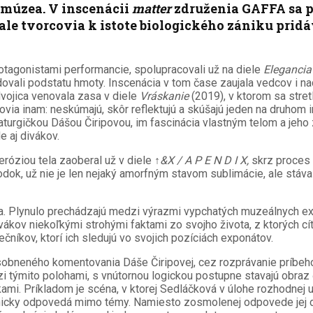
múzea. V inscenácii
matter
združenia GAFFA sa pr
 ale tvorcovia k istote biologického zániku prid
rotagonistami performancie, spolupracovali už na diele
Elegancia
dovali podstatu hmoty. Inscenácia v tom čase zaujala vedcov i na
vojica venovala zasa v diele
Vráskanie
(2019), v ktorom sa stret
covia inam: neskúmajú, skôr reflektujú a skúšajú jeden na druhom i
gičkou Dášou Čiripovou, im fascinácia vlastným telom a jeho zá
 aj divákov.
róziou tela zaoberal už v diele
↑&X / A P E N D I X,
skrz proces 
odok, už nie je len nejaký amorfným stavom sublimácie, ale stáva
ia. Plynulo prechádzajú medzi výrazmi vypchatých muzeálnych 
ivákov niekoľkými strohými faktami zo svojho života, z ktorých cít
čníkov, ktorí ich sledujú vo svojich pozíciách exponátov.
dosobneného komentovania Dáše Čiripovej, cez rozprávanie príbe
 týmito polohami, s vnútornou logickou postupne stavajú obraz 
inkami. Príkladom je scéna, v ktorej Sedláčková v úlohe rozhodne
mechanicky odpovedá mimo témy. Namiesto zosmolenej odpovede j