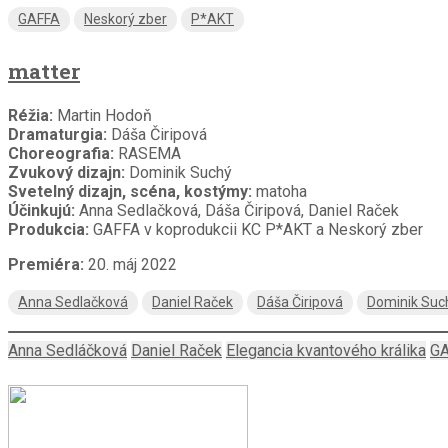
GAFFA
Neskorý zber
P*AKT
matter
Réžia:
Martin Hodoň
Dramaturgia:
Dáša Čiripová
Choreografia:
RASEMA
Zvukový dizajn:
Dominik Suchý
Svetelný dizajn, scéna, kostýmy:
matoha
Účinkujú:
Anna Sedlačková, Dáša Čiripová, Daniel Raček
Produkcia:
GAFFA v koprodukcii KC P*AKT a Neskorý zber
Premiéra:
20. máj 2022
Anna Sedlačková
Daniel Raček
Dáša Čiripová
Dominik Suc
Anna Sedláčková
Daniel Raček
Elegancia kvantového králika
G