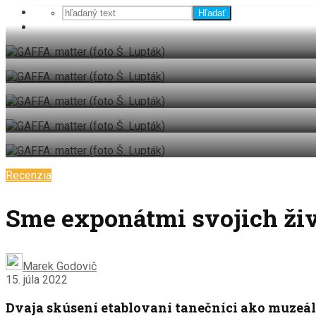
Hľadať
Recenzia
Sme exponátmi svojich ži
Marek Godovič
15. júla 2022
Dvaja skúsení etablovaní tanečníci ako muzeáln