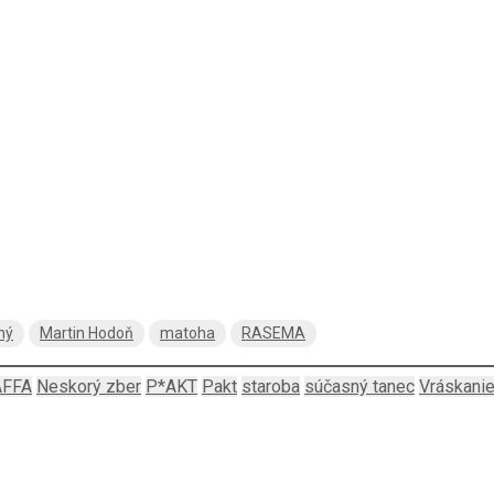
hý
Martin Hodoň
matoha
RASEMA
AFFA
Neskorý zber
P*AKT
Pakt
staroba
súčasný tanec
Vráskani