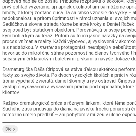
odpoveď napíše do zošita. Pribudne rozprávka o sokolovi, ktor
prvý pohľad vyzeráme, aj napriek okolnostiam sa môžeme oprieť
hmoty, z ktorej zostane duša. Tá sa ľahko vznesie do výšky – ak
nedokonalosti a pritom úprimnosti v rámci uznania si svojich m
Sedláčková slovne strieda rôzne baletné kroky a Daniel Raček 
svoj osud byť statickým objektom. Porovnávajú si svoje pohybov
kým boli a kým sú teraz. Pritom sú to ich jasné narážky na svoj
proces vnímania reality. Každá výpoveď, aj vyslovená v akomkoľ
a s nadsázkou. V
matter
sa protagonisti neutápajú v sebaľútost
hovoriac do mikrofónu strhne pozornosť na členov tvorivého tí
súčasnými či klasickými baletnými prvkami a navyše dokáže do 
Dramaturgička Dáša Čiripová sa stáva ďalšou aktérkou perfor
fakty zo svojho života. Po dvoch vysokých školách a práci v r
trónia vypchaté zvieratá: daniel škvrnitý a rys ostrovid. Čiripo
výstup s vysávačom a vysávaním prachu pod exponátmi, ktoré to 
klientov.
Režijno-dramaturgická práca s rôznymi linkami, ktoré téma pon
Suchého zasa pridávajú do diania na javisku trochu ponurosti 
nemožno umelo predĺžiť – ani pobytom v múzeu v úlohe exponátu
Dielo