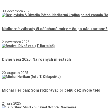
30. decembra 2025
Nádherné záhrady či ošúchané múry – čo po nás zostane?
2. novembra 2025
Divné veci 2025: Na rôznych miestach
20. augusta 2025
Michal Heriban: Som rozprávač príbehu cez svoje telo
24. júla 2025