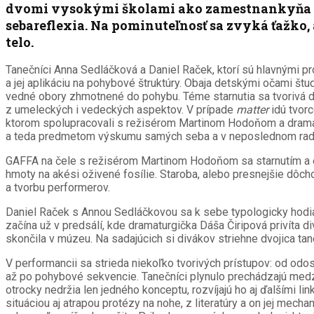
dvomi vysokými školami ako zamestnankyňa 
sebareflexia. Na pominuteľnosť sa zvyká ťažko,
telo.
Tanečníci Anna Sedláčková a Daniel Raček, ktorí sú hlavnými p
a jej aplikáciu na pohybové štruktúry. Obaja detskými očami štu
vedné obory zhmotnené do pohybu. Téme starnutia sa tvorivá d
z umeleckých i vedeckých aspektov. V prípade
matter
idú tvor
ktorom spolupracovali s režisérom Martinom Hodoňom a dramatur
a teda predmetom výskumu samých seba a v neposlednom rade
GAFFA na čele s režisérom Martinom Hodoňom sa starnutím a e
hmoty na akési oživené fosílie. Staroba, alebo presnejšie dôch
a tvorbu performerov.
Daniel Raček s Annou Sedláčkovou sa k sebe typologicky hod
začína už v predsálí, kde dramaturgička Dáša Čiripová privíta d
skončila v múzeu. Na sadajúcich si divákov striehne dvojica tane
V performancii sa strieda niekoľko tvorivých prístupov: od o
až po pohybové sekvencie. Tanečníci plynulo prechádzajú medzi
otrocky nedržia len jedného konceptu, rozvíjajú ho aj ďalšími l
situáciou aj atrapou protézy na nohe, z literatúry a on jej 