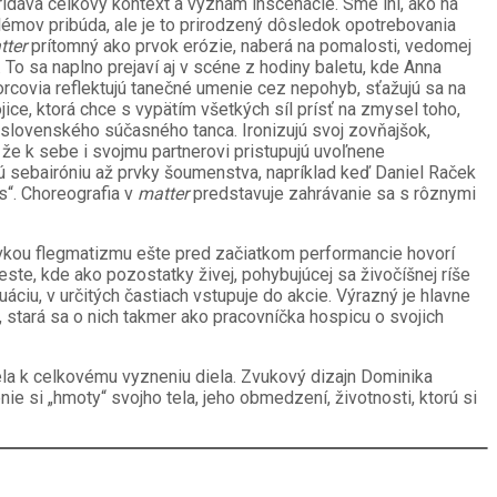
idáva celkový kontext a význam inscenácie. Sme iní, ako na
lémov pribúda, ale je to prirodzený dôsledok opotrebovania
tter
prítomný ako prvok erózie, naberá na pomalosti, vedomej
To sa naplno prejaví aj v scéne z hodiny baletu, kde Anna
orcovia reflektujú tanečné umenie cez nepohyb, sťažujú sa na
ce, ktorá chce s vypätím všetkých síl prísť na zmysel toho,
u slovenského súčasného tanca. Ironizujú svoj zovňajšok,
 že k sebe i svojmu partnerovi pristupujú uvoľnene
jú sebairóniu až prvky šoumenstva, napríklad keď Daniel Raček
s“. Choreografia v
matter
predstavuje zahrávanie sa s rôznymi
vkou flegmatizmu ešte pred začiatkom performancie hovorí
te, kde ako pozostatky živej, pohybujúcej sa živočíšnej ríše
uáciu, v určitých častiach vstupuje do akcie. Výrazný je hlavne
 stará sa o nich takmer ako pracovníčka hospicu o svojich
ela k celkovému vyzneniu diela. Zvukový dizajn Dominika
e si „hmoty“ svojho tela, jeho obmedzení, životnosti, ktorú si