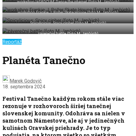
workshop laSADCUM: Dance the internet (foto M. Jančúch)
workshop Frankie J: Roller Skate House (foto M. Jančúch)
Spicylicious: Spicy cipher (foto M. Jančúch)
záverečný battle (foto M. Jančúch)
Reportáž
Planéta Tanečno
Marek Godovič
18. septembra 2024
Festival Tanečno každým rokom stále viac
rezonuje v rozhovoroch širšej tanečnej
slovenskej komunity. Odohráva sa nielen v
samotnom Námestove, ale aj v jedinečných
kulisách Oravskej priehrady. Je to typ
podujatia, na ktorom všetko so všetkým