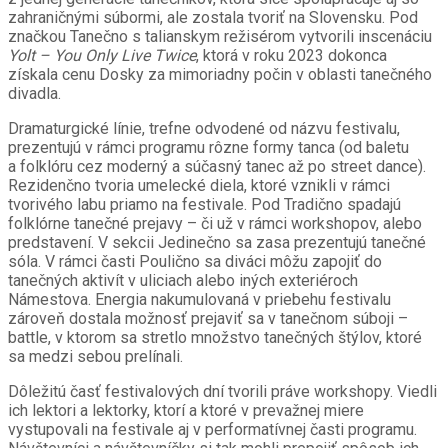
zahraničnými súbormi, ale zostala tvoriť na Slovensku. Pod
značkou Tanečno s talianskym režisérom vytvorili inscenáciu
Yolt – You Only Live Twice
, ktorá v roku 2023 dokonca
získala cenu Dosky za mimoriadny počin v oblasti tanečného
divadla.
Dramaturgické línie, trefne odvodené od názvu festivalu,
prezentujú v rámci programu rôzne formy tanca (od baletu
a folklóru cez moderný a súčasný tanec až po street dance).
Rezidenčno tvoria umelecké diela, ktoré vznikli v rámci
tvorivého labu priamo na festivale. Pod Tradično spadajú
folklórne tanečné prejavy – či už v rámci workshopov, alebo
predstavení. V sekcii Jedinečno sa zasa prezentujú tanečné
sóla. V rámci časti Poulično sa diváci môžu zapojiť do
tanečných aktivít v uliciach alebo iných exteriéroch
Námestova. Energia nakumulovaná v priebehu festivalu
zároveň dostala možnosť prejaviť sa v tanečnom súboji –
battle, v ktorom sa stretlo množstvo tanečných štýlov, ktoré
sa medzi sebou prelínali.
Dôležitú časť festivalových dní tvorili práve workshopy. Viedli
ich lektori a lektorky, ktorí a ktoré v prevažnej miere
vystupovali na festivale aj v performatívnej časti programu.