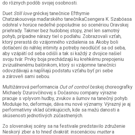
do rôznych podôb svojej osobnosti.
Duet
Still love
gréckej tanečnice Efthymie
Chatzakouoveja maďarského tanečníkaCsengera K. Szabóasa
odohral v horúce nedeľné popoludnie so scenériou Oravskej
priehrady. Takmer bez hudobnej stopy, znel len samotný
pohyb, prípadne nárazy tiel o podlahu. Zobrazovali vzťah,
ktorý prerastá do vzájomného vzdialenia sa. Akoby boli
dotlačení do náhlej intimity a potreby neodlúčiť sa od seba,
aby vzápätí od seba odišli a tak si každý z dvojice našiel
svoju tvár. Prvky boja prechádzajú ku krehkému prepojeniu
zvizuálnenému balónikom, ktorý si vzájomne tanečníci
odovzdávajú a napĺňajú podstatu vzťahu byť pri sebe
a zároveň sami sebou.
Multižánrová performancia
Out of control
českej choreografky
Michaely Dzurovčínovej s Dočasnou company výrazne
pracuje s vplyvom hudby, zvukov a šumov na tanečný pohyb.
Moduluje ho, deformuje, dáva mu nové významy. Výrazný je aj
performatívny vklad účinkujúcich, kde sa mažú danosti a
skúsenosti jednotlivých zúčastnených.
Zo slovenskej scény sa na festivale predstavilo združenie
Neskorý zber a to hneď dvakrát: inscenáciou
matter
a