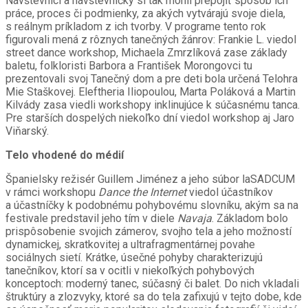
Návštevníci a návštevníčky si tak mohli prepojiť spôsob ich
práce, proces či podmienky, za akých vytvárajú svoje diela,
s reálnym príkladom z ich tvorby. V programe tento rok
figurovali mená z rôznych tanečných žánrov: Frankie L. viedol
street dance workshop, Michaela Zmrzlíková zase základy
baletu, folkloristi Barbora a František Morongovci tu
prezentovali svoj Tanečný dom a pre deti bola určená Telohra
Mie Staškovej. Eleftheria Iliopoulou, Marta Poláková a Martin
Kilvády zasa viedli workshopy inklinujúce k súčasnému tanca.
Pre starších dospelých niekoľko dní viedol workshop aj Jaro
Viňarský.
Telo vhodené do médií
Španielsky režisér Guillem Jiménez a jeho súbor laSADCUM
v rámci workshopu
Dance the Internet
viedol účastníkov
a účastníčky k podobnému pohybovému slovníku, akým sa na
festivale predstavil jeho tím v diele
Navaja
. Základom bolo
prispôsobenie svojich zámerov, svojho tela a jeho možností
dynamickej, skratkovitej a ultrafragmentárnej povahe
sociálnych sietí. Krátke, úsečné pohyby charakterizujú
tanečníkov, ktorí sa v ocitli v niekoľkých pohybových
konceptoch: moderný tanec, súčasný či balet. Do nich vkladali
štruktúry a zlozvyky, ktoré sa do tela zafixujú v tejto dobe, kde