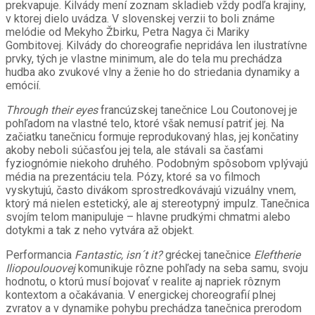
prekvapuje. Kilvády mení zoznam skladieb vždy podľa krajiny,
v ktorej dielo uvádza. V slovenskej verzii to boli známe
melódie od Mekyho Žbirku, Petra Nagya či Mariky
Gombitovej. Kilvády do choreografie nepridáva len ilustratívne
prvky, tých je vlastne minimum, ale do tela mu prechádza
hudba ako zvukové vlny a ženie ho do striedania dynamiky a
emócií.
Through their eyes
francúzskej tanečnice Lou Coutonovej je
pohľadom na vlastné telo, ktoré však nemusí patriť jej. Na
začiatku tanečnicu formuje reprodukovaný hlas, jej končatiny
akoby neboli súčasťou jej tela, ale stávali sa časťami
fyziognómie niekoho druhého. Podobným spôsobom vplývajú
média na prezentáciu tela. Pózy, ktoré sa vo filmoch
vyskytujú, často divákom sprostredkovávajú vizuálny vnem,
ktorý má nielen estetický, ale aj stereotypný impulz. Tanečnica
svojím telom manipuluje – hlavne prudkými chmatmi alebo
dotykmi a tak z neho vytvára až objekt.
Performancia
Fantastic, isn´t it?
gréckej tanečnice
Eleftherie
Iliopoulouovej
komunikuje rôzne pohľady na seba samu, svoju
hodnotu, o ktorú musí bojovať v realite aj napriek rôznym
kontextom a očakávania. V energickej choreografií plnej
zvratov a v dynamike pohybu prechádza tanečnica prerodom