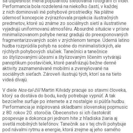
sa úspešnosť meria popularitou sledovania fotografií či videí.
Performancia bola rozdelená na niekoľko častí, v každej
z nich dominovali iné pohybové prostriedky. Na plátne
údernosť koncepcie zvýrazňovala projekcia ilustračných
predmetov, ktoré sú známe zo sociálnych sietí a ilustratívne
vyjadrujú uniformovanú atmosféru. Absurdné situácie v prísne
minimalizovanom pohybe neraz gradujú do preexponovaných
fragmentarizovaných scén v zrýchlenom tempe. Úderná latino
hudba rozprúdila pohyb na scéne do minimalistických, ale
rýchlych pohybových slučiek. Tanečníci a tanečnice
so štylizovanými účesmi a štylizovaným líčením vytvárajú
panoptikum postavičiek, ktoré parafrázujú bežne denné
aktivity zaznamenávané mobilmi a zverejňované na
sociálnych sieťach. Zároveň ilustrujú tých, ktorí sa na tieto
videá dívajú.
V diele
Nos-tal-žííí
Martin Kilvády pracuje so stavmi človeka,
ktorý sa dostáva do bodu, kedy potrebuje vypnúť. A tak
bezcieľne surfuje po internete a z nostalgie si púšťa hudbu.
Performancia je inšpirovaná skladbami slovenskej popmusic
z 80. rokov 20. storočia. Obecenstvo si ich častokrát
pospevuje a dokonca pri jednom hite z hľadiska žiaria aj
svetlá mobilných telefónov. Tanečník sa v tej chvíli pohybuje
pod návalmi rytmu a energie, ktorá zrejme aj jeho samého