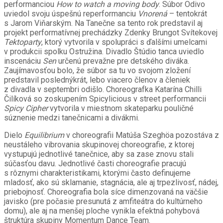
performanciou
How to watch a moving body
. Súbor Odivo
uviedol svoju úspešnú reperformanciu
Vnorená
– tentokrát
s Jarom Viňarským. Na Tanečne sa tento rok predstavil aj
projekt performatívnej prechádzky Zdenky Brungot Svítekovej
Tektoparty
, ktorý vytvorila v spolupráci s ďalšími umelcami
v produkcii spolku Ostružina. Divadlo Štúdio tanca uviedlo
inscenáciu
Sen
určenú prevažne pre detského diváka.
Zaujímavosťou bolo, že súbor sa tu vo svojom zložení
predstavil poslednýkrát, lebo viacero členov a členiek
z divadla v septembri odišlo. Choreografka Katarína Chilli
Čilíková so zoskupením Spicylicious v street performancii
Spicy Cipher
vytvorila v miestnom skateparku pouličné
súznenie medzi tanečnicami a divákmi.
Dielo
Equilibrium
v choreografii Matúša Szeghöa pozostáva z
neustáleho vibrovania skupinovej choreografie, z ktorej
vystupujú jednotlivé tanečnice, aby sa zase znovu stali
súčasťou davu. Jednotlivé časti choreografie pracujú
s rôznymi charakteristikami, ktorými často definujeme
mladosť, ako sú sklamanie, stagnácia, ale aj trpezlivosť, nádej,
priebojnosť. Choreografia bola síce dimenzovaná na väčšie
javisko (pre počasie presunutá z amfiteátra do kultúrneho
domu), ale aj na menšej ploche vynikla efektná pohybová
štruktúra skupiny Momentum Dance Team.