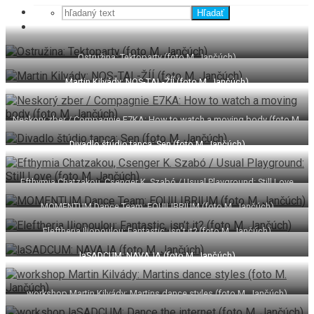
Hľadať
Ostružina: Tektoparty (foto M. Jančúch)
Martin Kilvády: NOS-TAL-ŽÍÍ (foto M. Jančúch)
Neskorý zber / Compagnie E7KA: How to watch a moving body (foto M.
Jančúch)
Divadlo štúdio tanca: Sen (foto M. Jančúch)
Efthymia Chatzakou, Csenger K. Szabó / Usual Playground: Still Love
(foto M. Jančúch)
MOMENTUM Dance Team: EQUILIBRIUM (foto M. Jančúch)
Eleftheria Iliopoulou: Fantastic, isn’t it? (foto M. Jančúch)
laSADCUM: NAVAJA (foto M. Jančúch)
workshop Martin Kilvády: Martins dance styles (foto M. Jančúch)