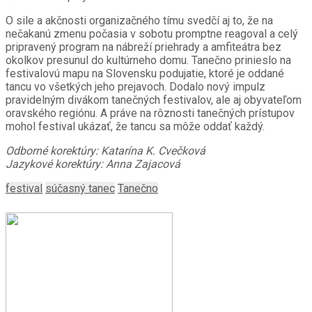
O sile a akčnosti organizačného tímu svedčí aj to, že na
nečakanú zmenu počasia v sobotu promptne reagoval a celý
pripravený program na nábreží priehrady a amfiteátra bez
okolkov presunul do kultúrneho domu. Tanečno prinieslo na
festivalovú mapu na Slovensku podujatie, ktoré je oddané
tancu vo všetkých jeho prejavoch. Dodalo nový impulz
pravidelným divákom tanečných festivalov, ale aj obyvateľom
oravského regiónu. A práve na rôznosti tanečných prístupov
mohol festival ukázať, že tancu sa môže oddať každý.
Odborné korektúry: Katarína K. Cvečková
Jazykové korektúry: Anna Zajacová
festival
súčasný tanec
Tanečno