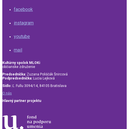
facebook
instagram
youtube
mail
Kultúrny spolok MLOKi
občianske združenie
Predsedníčka:
Zuzana Poliščák Šnircová
Podpredsedníčka:
Lucia Lejková
Sídlo:
Ľ. Fullu 3094/14, 84105 Bratislava
O nás
Hlavný partner projektu