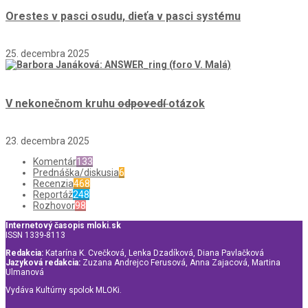
Orestes v pasci osudu, dieťa v pasci systému
25. decembra 2025
V nekonečnom kruhu
odpovedí
otázok
23. decembra 2025
Komentár
133
Prednáška/diskusia
6
Recenzia
468
Reportáž
248
Rozhovor
98
Internetový časopis mloki.sk
ISSN 1339-8113
Redakcia:
Katarína K. Cvečková, Lenka Dzadíková, Diana Pavlačková
Jazyková redakcia:
Zuzana Andrejco Ferusová, Anna Zajacová, Martina
Ulmanová
Vydáva Kultúrny spolok MLOKi.