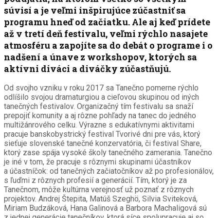
súvisí a je veľmi inšpirujúce zúčastniť sa
programu hneď od začiatku. Ale aj keď prídete
až v tretí deň festivalu, veľmi rýchlo nasajete
atmosféru a zapojíte sa do debát o programe i o
nadšení a únave z workshopov, ktorých sa
aktívni diváci a diváčky zúčastňujú.
Od svojho vzniku v roku 2017 sa Tanečno pomerne rýchlo
odlíšilo svojou dramaturgiou a cieľovou skupinou od iných
tanečných festivalov. Organizačný tím festivalu sa snaží
prepojiť komunity a aj rôzne pohľady na tanec do jedného
multižánrového celku. Výrazne s edukatívnymi aktivitami
pracuje banskobystrický festival Tvorivé dni pre vás, ktorý
sieťuje slovenské tanečné konzervatória, či festival Share,
ktorý zase spája vysoké školy tanečného zamerania. Tanečno
je iné v tom, že pracuje s rôznymi skupinami účastníkov
a účastníčok: od tanečných začiatočníkov až po profesionálov,
s ľuďmi z rôznych profesií a generácií. Tím, ktorý je za
Tanečnom, môže kultúrna verejnosť už poznať z rôznych
projektov. Andrej Štepita, Matúš Szeghö, Silvia Sviteková,
Miriam Budzáková, Hana Galinová a Barbora Machaligová sú
z jednej generácie tanečníkov, ktorá síce spolupracuje aj so