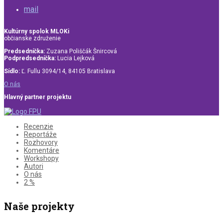
mail
Kultúrny spolok MLOKi
občianske združenie
Predsedníčka:
Zuzana Poliščák Šnircová
Podpredsedníčka:
Lucia Lejková
Sídlo:
Ľ. Fullu 3094/14, 84105 Bratislava
O nás
Hlavný partner projektu
Recenzie
Reportáže
Rozhovory
Komentáre
Workshopy
Autori
O nás
2 %
Naše projekty