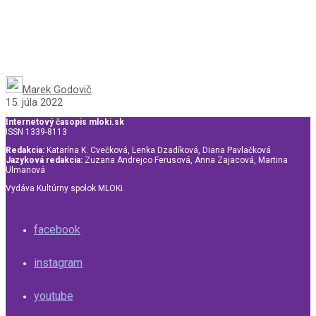
Marek Godovič
15. júla 2022
Internetový časopis mloki.sk
ISSN 1339-8113
Redakcia:
Katarína K. Cvečková, Lenka Dzadíková, Diana Pavlačková
Jazyková redakcia:
Zuzana Andrejco Ferusová, Anna Zajacová, Martina
Ulmanová
Vydáva Kultúrny spolok MLOKi.
facebook
instagram
youtube