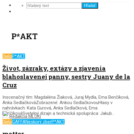
Hľadať
P*AKT
Dielo
P*AKT
Život, zázraky, extázy a zjavenia
blahoslavenej panny, sestry Juany de la
Cruz
Inscenačný tím: Magdaléna Žiaková, Juraj Mydla, Ema Benčíková,
Anka SedlačkováZobrazené: Ankou SedlačkovouHlasy v
nahrávkach: Kata Gurová, Anka Sedlačková, Ema
BenčíkováSvetelný dizajn a technická spolupráca: Jakub...
Redakcia MLOKi
Dielo
GAFFA
Neskorý zber
P*AKT
matter