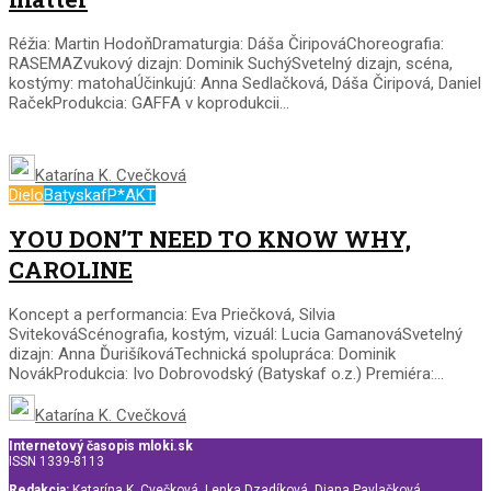
Réžia: Martin HodoňDramaturgia: Dáša ČiripováChoreografia:
RASEMAZvukový dizajn: Dominik SuchýSvetelný dizajn, scéna,
kostýmy: matohaÚčinkujú: Anna Sedlačková, Dáša Čiripová, Daniel
RačekProdukcia: GAFFA v koprodukcii...
Katarína K. Cvečková
Dielo
Batyskaf
P*AKT
YOU DON’T NEED TO KNOW WHY,
CAROLINE
Koncept a performancia: Eva Priečková, Silvia
SvitekováScénografia, kostým, vizuál: Lucia GamanováSvetelný
dizajn: Anna ĎurišíkováTechnická spolupráca: Dominik
NovákProdukcia: Ivo Dobrovodský (Batyskaf o.z.) Premiéra:...
Katarína K. Cvečková
Internetový časopis mloki.sk
ISSN 1339-8113
Redakcia:
Katarína K. Cvečková, Lenka Dzadíková, Diana Pavlačková