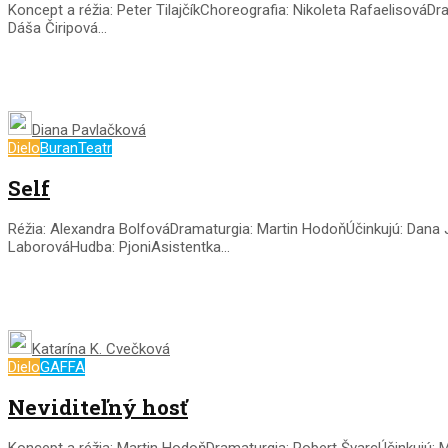
Koncept a réžia: Peter TilajčíkChoreografia: Nikoleta RafaelisováD
Dáša Čiripová...
Diana Pavlačková
Dielo
BuranTeatr
Self
Réžia: Alexandra BolfováDramaturgia: Martin HodoňÚčinkujú: Dana 
LaborováHudba: PjoniAsistentka...
Katarína K. Cvečková
Dielo
GAFFA
Neviditeľný hosť
Koncept a réžia: Martin HodoňDramaturgia: Robert ŠvarcÚčinkujú: M