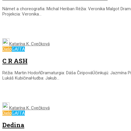
Námet a choreografia: Michal Heriban Réžia: Veronika Malgot Drama
Projekcia: Veronika...
Katarína K. Cvečková
Dielo
GAFFA
C R ASH
Réžia: Martin HodoňDramaturgia: Dáša ČiripováÚčinkujú: Jazmína 
Lukáš KubičinaHudba: Jakub...
Katarína K. Cvečková
Dielo
GAFFA
Dedina