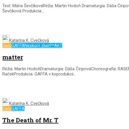
Text: Mária ŠevčíkováRéžia: Martin Hodoň Dramaturgia: Dáša Čirip
Ševčíková Produkcia:...
Katarína K. Cvečková
Dielo
GAFFA
Neskorý zber
P*AKT
matter
Réžia: Martin HodoňDramaturgia: Dáša ČiripováChoreografia: RASEM
RačekProdukcia: GAFFA v koprodukcii...
Katarína K. Cvečková
Dielo
GAFFA
The Death of Mr. T