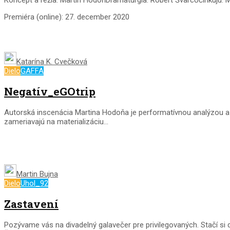
Premiéra (online): 27. december 2020
Katarína K. Cvečková
Dielo
GAFFA
Negatív_eGOtrip
Autorská inscenácia Martina Hodoňa je performatívnou analýzou a 
zameriavajú na materializáciu...
Martin Bujna
Dielo
Uhol_92
Zastavení
Pozývame vás na divadelný galavečer pre privilegovaných. Stačí si