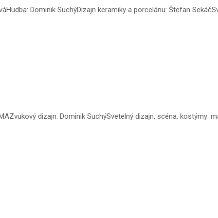
ováHudba: Dominik SuchýDizajn keramiky a porcelánu: Štefan SekáčS
AZvukový dizajn: Dominik SuchýSvetelný dizajn, scéna, kostýmy: ma