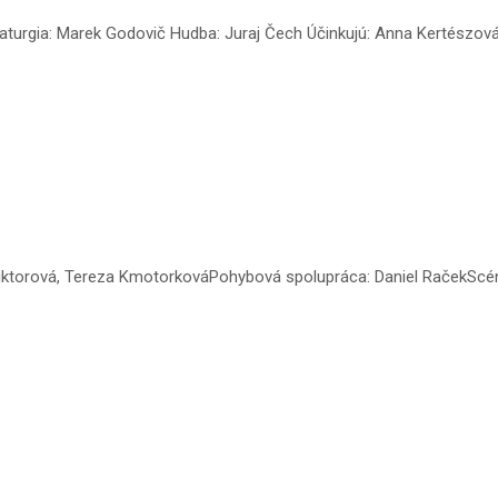
turgia: Marek Godovič Hudba: Juraj Čech Účinkujú: Anna Kertészová,
Piktorová, Tereza KmotorkováPohybová spolupráca: Daniel RačekScé