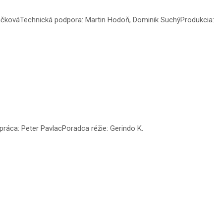
ačkováTechnická podpora: Martin Hodoň, Dominik SuchýProdukcia:
ráca: Peter PavlacPoradca réžie: Gerindo K.