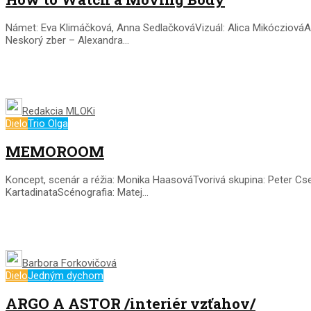
Námet: Eva Klimáčková, Anna SedlačkováVizuál: Alica MikócziováA
Neskorý zber – Alexandra...
Redakcia MLOKi
Dielo
Trio Olga
MEMOROOM
Koncept, scenár a réžia: Monika HaasováTvorivá skupina: Peter Cse
KartadinataScénografia: Matej...
Barbora Forkovičová
Dielo
Jedným dychom
ARGO A ASTOR /interiér vzťahov/