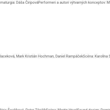
ramaturgia: Dáša ČiripováPerformeri a autori výtvarných konceptov: M
Jaceková, Mark Kristián Hochman, Daniel RampáčekScéna: Karolína S
ária Ševčíková, Peter TilajčíkScéna: Martin HrvolSound design: Dom