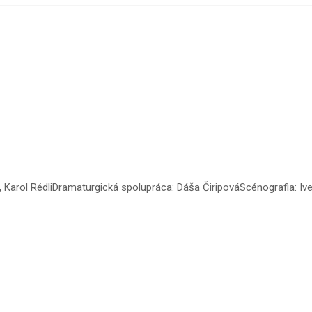
Karol RédliDramaturgická spolupráca: Dáša ČiripováScénografia: Ive