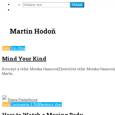
Hľadať
Martin Hodoň
Dielo
Trio Olga
Mind Your Kind
Koncept a réžia: Monika HaasováZáverečná réžia: Monika Haasová, 
Martin...
Diana Pavlačková
Dielo
Compagnie E7KA
Neskorý zber
How to Watch a Moving Body