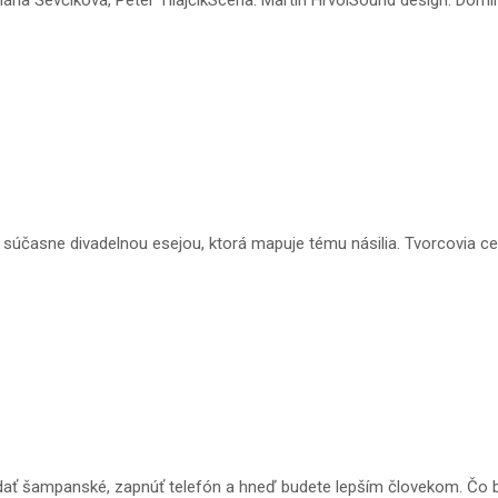
súčasne divadelnou esejou, ktorá mapuje tému násilia. Tvorcovia ce
 dať šampanské, zapnúť telefón a hneď budete lepším človekom. Čo b