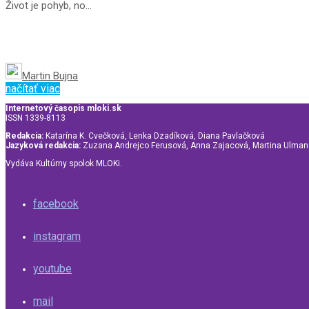
Život je pohyb, no...
Martin Bujna
načítať viac
Internetový časopis mloki.sk
ISSN 1339-8113
Redakcia:
Katarína K. Cvečková, Lenka Dzadíková, Diana Pavlačková
Jazyková redakcia:
Zuzana Andrejco Ferusová, Anna Zajacová, Martina Ulma
Vydáva Kultúrny spolok MLOKi.
facebook
instagram
youtube
mail