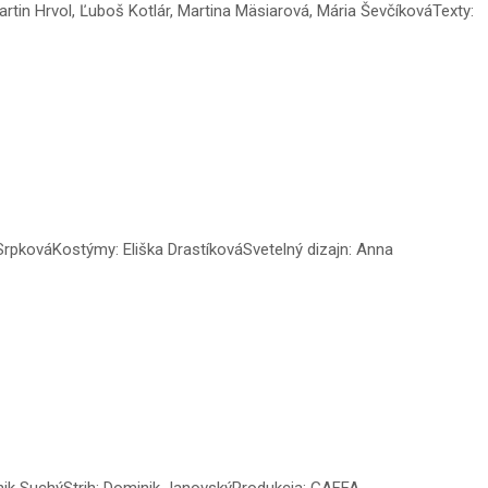
artin Hrvol, Ľuboš Kotlár, Martina Mäsiarová, Mária ŠevčíkováTexty:
rpkováKostýmy: Eliška DrastíkováSvetelný dizajn: Anna
inik SuchýStrih: Dominik JanovskýProdukcia: GAFFA