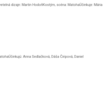
vetelná dizajn: Martin HodoňKostým, scéna: MatohaÚčinkuje: Mária
tohaÚčinkujú: Anna Sedlačková, Dáša Čiripová, Daniel