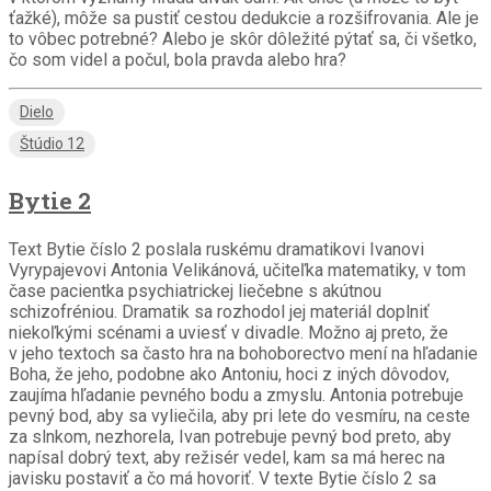
ťažké), môže sa pustiť cestou dedukcie a rozšifrovania. Ale je
to vôbec potrebné? Alebo je skôr dôležité pýtať sa, či všetko,
čo som videl a počul, bola pravda alebo hra?
Dielo
Štúdio 12
Bytie 2
Text Bytie číslo 2 poslala ruskému dramatikovi Ivanovi
Vyrypajevovi Antonia Velikánová, učiteľka matematiky, v tom
čase pacientka psychiatrickej liečebne s akútnou
schizofréniou. Dramatik sa rozhodol jej materiál doplniť
niekoľkými scénami a uviesť v divadle. Možno aj preto, že
v jeho textoch sa často hra na bohoborectvo mení na hľadanie
Boha, že jeho, podobne ako Antoniu, hoci z iných dôvodov,
zaujíma hľadanie pevného bodu a zmyslu. Antonia potrebuje
pevný bod, aby sa vyliečila, aby pri lete do vesmíru, na ceste
za slnkom, nezhorela, Ivan potrebuje pevný bod preto, aby
napísal dobrý text, aby režisér vedel, kam sa má herec na
javisku postaviť a čo má hovoriť. V texte Bytie číslo 2 sa