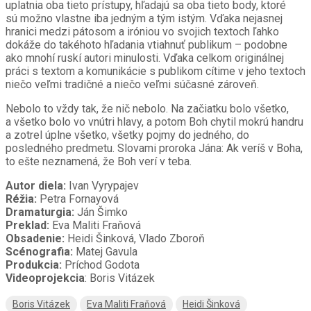
uplatnia oba tieto prístupy, hľadajú sa oba tieto body, ktoré
sú možno vlastne iba jedným a tým istým. Vďaka nejasnej
hranici medzi pátosom a iróniou vo svojich textoch ľahko
dokáže do takéhoto hľadania vtiahnuť publikum – podobne
ako mnohí ruskí autori minulosti. Vďaka celkom originálnej
práci s textom a komunikácie s publikom cítime v jeho textoch
niečo veľmi tradičné a niečo veľmi súčasné zároveň.
Nebolo to vždy tak, že nič nebolo. Na začiatku bolo všetko,
a všetko bolo vo vnútri hlavy, a potom Boh chytil mokrú handru
a zotrel úplne všetko, všetky pojmy do jedného, do
posledného predmetu. Slovami proroka Jána: Ak veríš v Boha,
to ešte neznamená, že Boh verí v teba.
Autor diela:
Ivan Vyrypajev
Réžia:
Petra Fornayová
Dramaturgia:
Ján Šimko
Preklad:
Eva Maliti Fraňová
Obsadenie:
Heidi Šinková, Vlado Zboroň
Scénografia:
Matej Gavula
Produkcia:
Príchod Godota
Videoprojekcia
: Boris Vitázek
Boris Vitázek
Eva Maliti Fraňová
Heidi Šinková