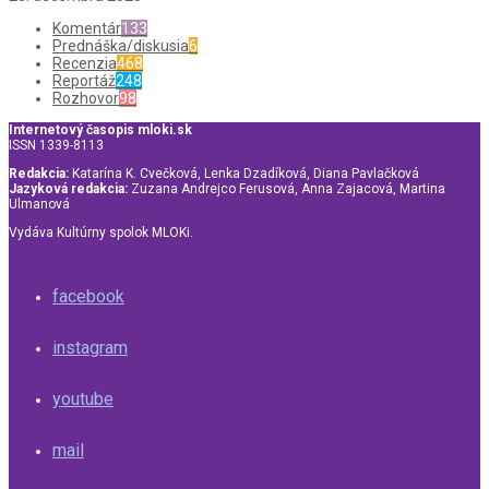
Komentár
133
Prednáška/diskusia
6
Recenzia
468
Reportáž
248
Rozhovor
98
Internetový časopis mloki.sk
ISSN 1339-8113
Redakcia:
Katarína K. Cvečková, Lenka Dzadíková, Diana Pavlačková
Jazyková redakcia:
Zuzana Andrejco Ferusová, Anna Zajacová, Martina
Ulmanová
Vydáva Kultúrny spolok MLOKi.
facebook
instagram
youtube
mail