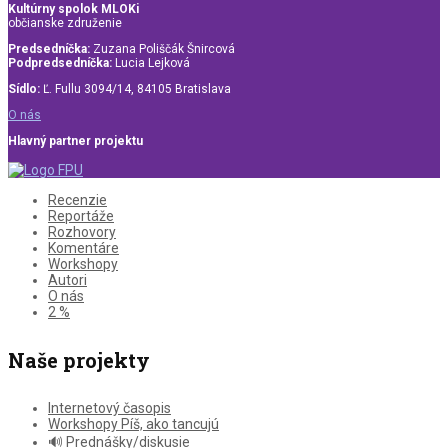
Kultúrny spolok MLOKi
občianske združenie
Predsedníčka:
Zuzana Poliščák Šnircová
Podpredsedníčka:
Lucia Lejková
Sídlo:
Ľ. Fullu 3094/14, 84105 Bratislava
O nás
Hlavný partner projektu
Recenzie
Reportáže
Rozhovory
Komentáre
Workshopy
Autori
O nás
2 %
Naše projekty
Internetový časopis
Workshopy Píš, ako tancujú
🔊 Prednášky/diskusie