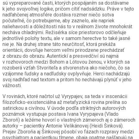
sú vypreparované časti, ktorých pospájaním sa dostávame
k jeho svojvoľnej logike, pričom cítiť nadsádzku. Práve v tejto
nadľahčenej atmosfére dostáva rozmer niečo sotva
počuteľné, čo potrebujeme, aby zaznelo, ale napriek
naliehavosti a dôležitosti nás to v reálnom živote mnohokrát
necháva chladnými. Režisérka síce priestorovo odčleňuje
jednotlivé polohy textu, ale v samom herectve to také jasné
nie je. Na druhej strane táto neurčitosť, ktorá prekáža
orientácii, dovoľuje hercom veľmi prirodzene prechádzať
z obrazu do obrazu. Autentickí a presvedčiví sú najmä
v rozhovoroch medzi Bohom a Lótovou ženou, v ktorých sa
rozoberá vzťah Stvoriteľa a stvorenstva ako niečoho, čo sa
vzájomne ľudsky a nadľudsky ovplyvňuje. Herci nachádzajú
svoj nadhľad nad textom a pritom ho nechávajú plynúť v jeho
vážnosti.
V rovinách, ktoré načrtol už Vyrypajev, sa teda v inscenácii
filozoficko-existenciálna až metafyzická rovina prelína so
satirickou a civilnou. V úvode podľa striktných autorových
poznámok vystupuje postava Ivana Vyrypajeva (Vlado
Zboroň) a ležérne hovorí o vlastných zámeroch aj o zámeroch
autorky – pacientky Antonie Velikánovej (Heidi Šinková).
Prejav Zboroňa aj Šinkovej pôsobí vo fázach rozpravy medzi
psychiatrom a pacientkou tlmene, obaja opatrne našľapujú na