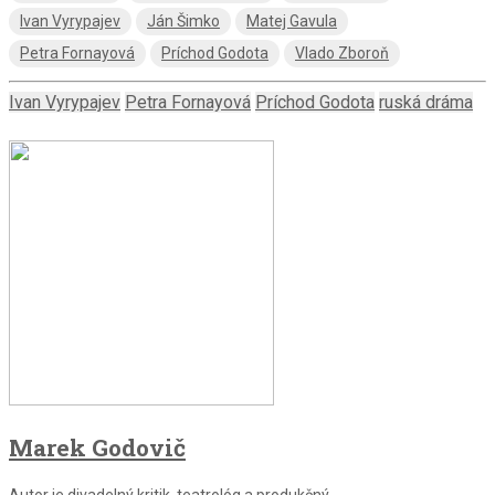
Ivan Vyrypajev
Ján Šimko
Matej Gavula
Petra Fornayová
Príchod Godota
Vlado Zboroň
Ivan Vyrypajev
Petra Fornayová
Príchod Godota
ruská dráma
Marek Godovič