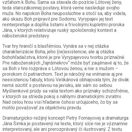
vzťahom k Bohu. Sama sa stavala do pozície Lótovej ženy,
teda starozákonnej postavy, ktorá verne nasleduje svojho
muža. No napokon Boha neuposlúchne a otočí sa, aby videla,
akú skazu Boh pripravil pre Sodomu. Vyrypajev jej text
reinterpretuje a dopĺňa listami a frivolnými kupletmi proroka
Jána, v ktorých relativizuje ruský spoločenský kontext a
náboženské predstavy.
Tvar hry hraničí s blasfémiou. Vynára sa v nej otázka
charakterizácie Boha, jeho (ne)existencie, ale aj otázka
bohohľadačstva, ktoré je pre Vyrypajevovu tvorbu príznačné.
Pre náboženských „fajnšmekrov“ môže byť zaujímavé aj to, že
sa Boh v hre rozpráva s Lótovou ženou, a nie s mužom –
prorokom či patriarchom. Text je náročný na vnímanie aj pre
neexistenciu fabuly, ktorú Velikánová obhajovala tým, že divák
nemá súcitiť s postavou na javisku, ale sám so sebou.
Myšlienkové prúdy sa valia textom ako príznaky schizofrénie,
v ktorých sa strieda pokoj s náhlymi dramatickými zvratmi.
Nad celou hrou visí hľadanie čohosi určujúceho, čo by sa
mohlo považovať za objektívnu pravdu.
Dramaturgicko-režijný koncept Petry Fornayovej a
dramaturga
Jána Šimka
je postavený na texte, ktorý síce nie je významne
interpretovaný, ale ani prerozprávaný či ilustrovaný. Z textu