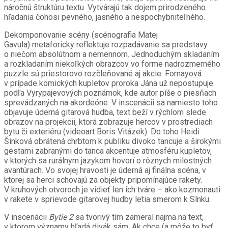
náročnú štruktúru textu. Vytvárajú tak dojem prirodzeného
hľadania čohosi pevného, jasného a nespochybniteľného.
Dekomponovanie scény (scénografia Matej
Gavula)
metaforicky reflektuje r
ozpadávanie sa predstavy
o niečom absolútnom a nemennom.
Jednoduchým skladaním
a rozkladaním niekoľkých obrazcov vo forme nadrozmerného
puzzle sú priestorovo rozčleňované aj akcie. Fornayová
v prípade komických kupletov proroka Jána už nepostupuje
podľa Vyrypajevových poznámok, kde autor píše o piesňach
sprevádzaných na akordeóne. V inscenácii sa namiesto toho
objavuje úderná gitarová hudba, text beží v rýchlom slede
obrazov na projekcii, ktorá zobrazuje hercov v prostrediach
bytu či exteriéru (videoart Boris Vitázek). Do toho Heidi
Šinková obrátená chrbtom k publiku divoko tancuje a širokými
gestami zabranými do tanca akcentuje atmosféru kupletov,
v ktorých sa rurálnym jazykom hovorí o rôznych milostných
avantúrach. Vo svojej hravosti je úderná aj finálna scéna, v
ktorej sa herci schovajú za objekty pripomínajúce rakety.
V kruhových otvoroch je vidieť len ich tváre – ako kozmonauti
v rakete v sprievode gitarovej hudby letia smerom k Slnku.
V inscenácii
Bytie 2
sa tvorivý tím zameral najmä na text,
v ktorom významy hľadá divák sám. Ak chce (a môže to byť