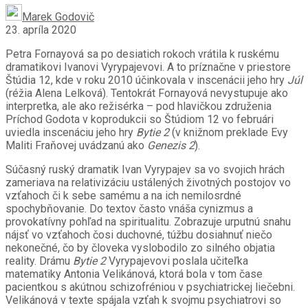
Marek Godovič
23. apríla 2020
Petra Fornayová sa po desiatich rokoch vrátila k ruskému
dramatikovi Ivanovi Vyrypajevovi. A to príznačne v priestore
Štúdia 12, kde v roku 2010 účinkovala v inscenácii jeho hry
Júl
(réžia Alena Lelková). Tentokrát Fornayová nevystupuje ako
interpretka, ale ako režisérka – pod hlavičkou združenia
Príchod Godota v koprodukcii so Štúdiom 12 vo februári
uviedla inscenáciu jeho hry
Bytie 2
(v knižnom preklade Evy
Maliti Fraňovej uvádzanú ako
Genezis 2
)
.
Súčasný ruský dramatik Ivan Vyrypajev sa vo svojich hrách
zameriava na relativizáciu ustálených životných postojov vo
vzťahoch či k sebe samému a na ich nemilosrdné
spochybňovanie. Do textov často vnáša cynizmus a
provokatívny pohľad na spiritualitu. Zobrazuje urputnú snahu
nájsť vo vzťahoch čosi duchovné, túžbu dosiahnuť niečo
nekonečné, čo by človeka vyslobodilo zo silného objatia
reality. Drámu
Bytie 2
Vyrypajevovi poslala učiteľka
matematiky Antonia Velikánová, ktorá bola v tom čase
pacientkou s akútnou schizofréniou v psychiatrickej liečebni.
Velikánová v texte spájala vzťah k svojmu psychiatrovi so