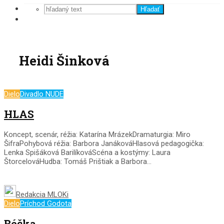
Hľadať
Heidi Šinková
Dielo
Divadlo NUDE
HLAS
Koncept, scenár, réžia: Katarína MrázekDramaturgia: Miro
ŠifraPohybová réžia: Barbora JanákováHlasová pedagogička:
Lenka Spišáková BarilíkováScéna a kostýmy: Laura
ŠtorcelováHudba: Tomáš Prištiak a Barbora...
Redakcia MLOKi
Dielo
Príchod Godota
Béčka