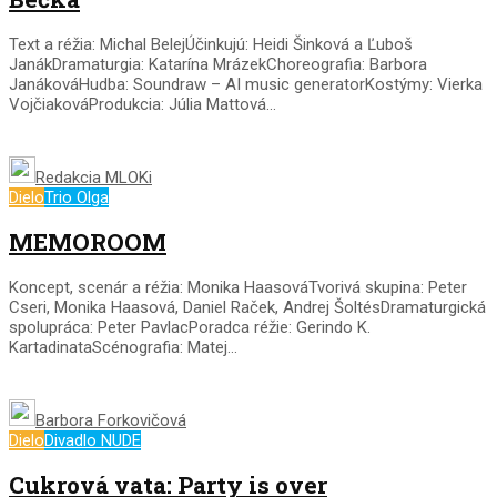
Text a réžia: Michal BelejÚčinkujú: Heidi Šinková a Ľuboš
JanákDramaturgia: Katarína MrázekChoreografia: Barbora
JanákováHudba: Soundraw – AI music generatorKostýmy: Vierka
VojčiakováProdukcia: Júlia Mattová...
Redakcia MLOKi
Dielo
Trio Olga
MEMOROOM
Koncept, scenár a réžia: Monika HaasováTvorivá skupina: Peter
Cseri, Monika Haasová, Daniel Raček, Andrej ŠoltésDramaturgická
spolupráca: Peter PavlacPoradca réžie: Gerindo K.
KartadinataScénografia: Matej...
Barbora Forkovičová
Dielo
Divadlo NUDE
Cukrová vata: Party is over