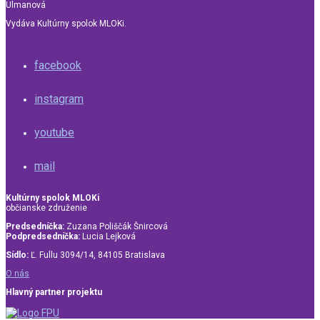
Ulmanová
Vydáva Kultúrny spolok MLOKi.
facebook
instagram
youtube
mail
Kultúrny spolok MLOKi
občianske združenie
Predsedníčka:
Zuzana Poliščák Šnircová
Podpredsedníčka:
Lucia Lejková
Sídlo:
Ľ. Fullu 3094/14, 84105 Bratislava
O nás
Hlavný partner projektu