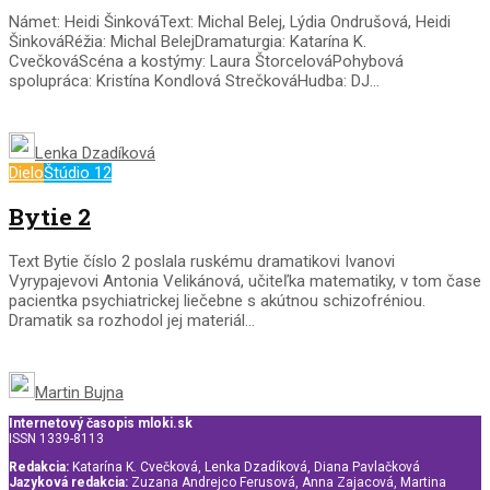
Námet: Heidi ŠinkováText: Michal Belej, Lýdia Ondrušová, Heidi
ŠinkováRéžia: Michal BelejDramaturgia: Katarína K.
CvečkováScéna a kostýmy: Laura ŠtorcelováPohybová
spolupráca: Kristína Kondlová StrečkováHudba: DJ...
Lenka Dzadíková
Dielo
Štúdio 12
Bytie 2
Text Bytie číslo 2 poslala ruskému dramatikovi Ivanovi
Vyrypajevovi Antonia Velikánová, učiteľka matematiky, v tom čase
pacientka psychiatrickej liečebne s akútnou schizofréniou.
Dramatik sa rozhodol jej materiál...
Martin Bujna
Internetový časopis mloki.sk
ISSN 1339-8113
Redakcia:
Katarína K. Cvečková, Lenka Dzadíková, Diana Pavlačková
Jazyková redakcia:
Zuzana Andrejco Ferusová, Anna Zajacová, Martina