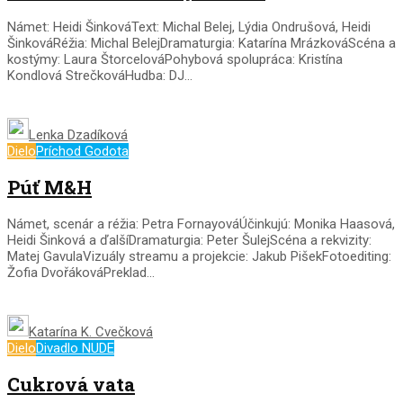
Námet: Heidi ŠinkováText: Michal Belej, Lýdia Ondrušová, Heidi
ŠinkováRéžia: Michal BelejDramaturgia: Katarína MrázkováScéna a
kostýmy: Laura ŠtorcelováPohybová spolupráca: Kristína
Kondlová StrečkováHudba: DJ...
Lenka Dzadíková
Dielo
Príchod Godota
Púť M&H
Námet, scenár a réžia: Petra FornayováÚčinkujú: Monika Haasová,
Heidi Šinková a ďalšíDramaturgia: Peter ŠulejScéna a rekvizity:
Matej GavulaVizuály streamu a projekcie: Jakub PišekFotoediting:
Žofia DvořákováPreklad...
Katarína K. Cvečková
Dielo
Divadlo NUDE
Cukrová vata