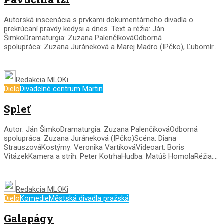
Autorská inscenácia s prvkami dokumentárneho divadla o
prekrúcaní pravdy kedysi a dnes. Text a réžia: Ján
ŠimkoDramaturgia: Zuzana PalenčíkováOdborná
spolupráca: Zuzana Juráneková a Marej Madro (IPčko), Ľubomír...
Redakcia MLOKi
Dielo
Divadelné centrum Martin
Spleť
Autor: Ján ŠimkoDramaturgia: Zuzana PalenčíkováOdborná
spolupráca: Zuzana Juráneková (IPčko)Scéna: Diana
StrauszováKostýmy: Veronika VartíkováVideoart: Boris
VitázekKamera a strih: Peter KotrhaHudba: Matúš HomolaRéžia:...
Redakcia MLOKi
Dielo
Komedie
Městská divadla pražská
Galapágy