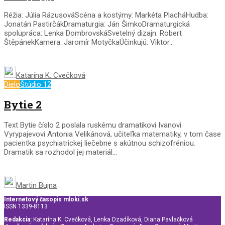
Réžia: Júlia RázusováScéna a kostýmy: Markéta PlacháHudba:
Jonatán PastirčákDramaturgia: Ján ŠimkoDramaturgická
spolupráca: Lenka DombrovskáSvetelný dizajn: Robert
ŠtěpánekKamera: Jaromír MotyčkaÚčinkujú: Viktor...
Katarína K. Cvečková
Dielo
Štúdio 12
Bytie 2
Text Bytie číslo 2 poslala ruskému dramatikovi Ivanovi
Vyrypajevovi Antonia Velikánová, učiteľka matematiky, v tom čase
pacientka psychiatrickej liečebne s akútnou schizofréniou.
Dramatik sa rozhodol jej materiál...
Martin Bujna
Internetový časopis mloki.sk
ISSN 1339-8113
Redakcia:
Katarína K. Cvečková, Lenka Dzadíková, Diana Pavlačková