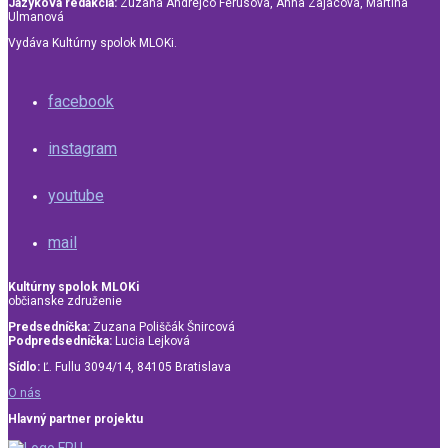
Jazyková redakcia:
Zuzana Andrejco Ferusová, Anna Zajacová, Martina
Ulmanová
Vydáva Kultúrny spolok MLOKi.
facebook
instagram
youtube
mail
Kultúrny spolok MLOKi
občianske združenie
Predsedníčka:
Zuzana Poliščák Šnircová
Podpredsedníčka:
Lucia Lejková
Sídlo:
Ľ. Fullu 3094/14, 84105 Bratislava
O nás
Hlavný partner projektu