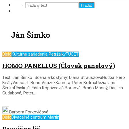
Hľadať
Ján Šimko
Dielo
Kultúrne zariadenia Petržalky
TUCET
HOMO PANELLUS (Človek panelový)
Text: Ján Šimko Scéna a kostýmy: Diana StrauszováHudba: Fero
KirályVideoart: Boris VitázekKamera: Peter KotrhaRéžia: Ján
ŠimkoÚčinkujú: Edita Koprivčević Borsová, Braňo Mosný, Daniela
Gudabová, Peter...
Barbora Forkovičová
Dielo
Divadelné centrum Martin
Pavučina lží