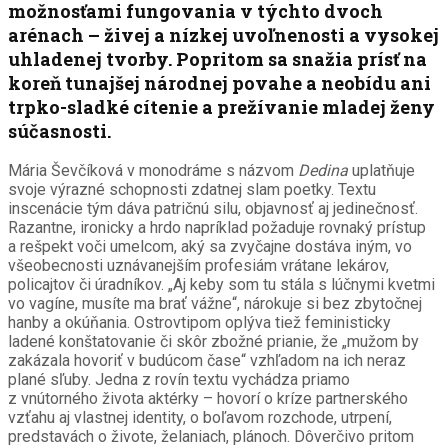
možnosťami fungovania v týchto dvoch
arénach – živej a nízkej uvoľnenosti a vysokej
uhladenej tvorby. Popritom sa snažia prísť na
koreň tunajšej národnej povahe a neobídu ani
trpko-sladké cítenie a prežívanie mladej ženy
súčasnosti.
Mária Ševčíková v monodráme s názvom
Dedina
uplatňuje
svoje výrazné schopnosti zdatnej slam poetky. Textu
inscenácie tým dáva patričnú silu, objavnosť aj jedinečnosť.
Razantne, ironicky a hrdo napríklad požaduje rovnaký prístup
a rešpekt voči umelcom, aký sa zvyčajne dostáva iným, vo
všeobecnosti uznávanejším profesiám vrátane lekárov,
policajtov či úradníkov. „Aj keby som tu stála s lúčnymi kvetmi
vo vagíne, musíte ma brať vážne“, nárokuje si bez zbytočnej
hanby a okúňania. Ostrovtipom oplýva tiež feministicky
ladené konštatovanie či skôr zbožné prianie, že „mužom by
zakázala hovoriť v budúcom čase“ vzhľadom na ich neraz
plané sľuby. Jedna z rovín textu vychádza priamo
z vnútorného života aktérky – hovorí o kríze partnerského
vzťahu aj vlastnej identity, o boľavom rozchode, utrpení,
predstavách o živote, želaniach, plánoch. Dôverčivo pritom