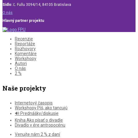
Sídlo:
Ľ. Fullu 3094/14, 84105 Bratislava
O nás
Hlavný partner projektu
Recenzie
Reportáže
Rozhovory
Komentáre
Workshopy
Autori
O nás
2 %
Naše projekty
Internetový časopis
Workshopy Píš, ako tancujú
🔊 Prednášky/diskusie
Kniha Ako písať o divadle
Divadlo v ére antropocénu
Venujte nám 2 % z daní