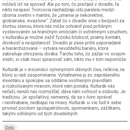
môžeš ísť na spoveď. Ale po tom, čo prežiješ v divadle, ťa
nikto nespasí. Tvorcovia nachádzajú istú paralelu medzi
oboma svetmi v mantre, že „umenie je nekorektné,
grobianske, invazívne“. Zatiaľ čo v divadle sme v bezpečí za
štvrtou stenou, ktorá nás môže ochrániť pred prílišným
vystavovaním sa hraničným emóciám či extrémnym vzruchom,
v kulturáku je možné zažiť fyzickú blízkosť, priamy kontakt,
divokosť a nespútanosť. Divadlo je zase príliš usporiadané
a hierarchizované – vytvára neviditeľnú bariéru, ktorá
zabraňuje ohrozeniu diváka. Ťarchu toho, čo zažije vo svojom
vnútri, si však musí spracovať sám, nikto mu v tom nepomôže.
Kulturák je v inscenácii synonymom dávnych čias, relikvia, na
ktorú si radi zaspomíname. Vytiahneme ju zo zaprášeného
inventáru a spokojne sa oddáme uvoľneným pravidlám
a rozkolísaným mravom, ktoré nám ponúka. Kulturák nás
neťaží, nenúti nás rozmýšľať, dáva nám voľnosť a slobodu. Je
tradíciou. Je spoľahlivý, nemenný, dá sa v ňom správať
i neohrabane, nedbajúc na mravy. Kulturák si vie ľudí k sebe
privinúť pocitom spolupatričnosti, spomienkami, zážitkami,
takými odlišnými od tých divadelných.
Dielo