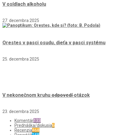
V osídlach alkoholu
27. decembra 2025
Orestes v pasci osudu, dieťa v pasci systému
25. decembra 2025
V nekonečnom kruhu
odpovedí
otázok
23. decembra 2025
Komentár
133
Prednáška/diskusia
6
Recenzia
468