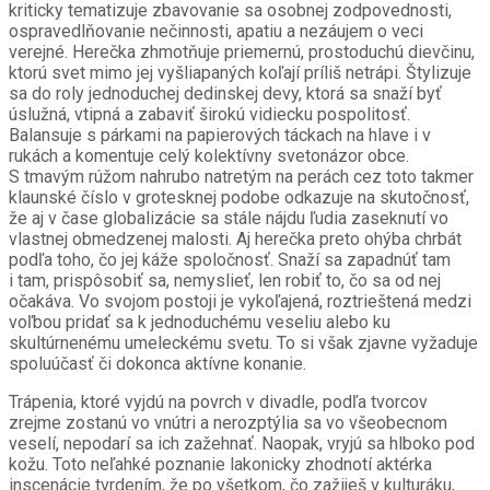
kriticky tematizuje zbavovanie sa osobnej zodpovednosti,
ospravedlňovanie nečinnosti, apatiu a nezáujem o veci
verejné. Herečka zhmotňuje priemernú, prostoduchú dievčinu,
ktorú svet mimo jej vyšliapaných koľají príliš netrápi. Štylizuje
sa do roly jednoduchej dedinskej devy, ktorá sa snaží byť
úslužná, vtipná a zabaviť širokú vidiecku pospolitosť.
Balansuje s párkami na papierových táckach na hlave i v
rukách a komentuje celý kolektívny svetonázor obce.
S tmavým rúžom nahrubo natretým na perách cez toto takmer
klaunské číslo v grotesknej podobe odkazuje na skutočnosť,
že aj v čase globalizácie sa stále nájdu ľudia zaseknutí vo
vlastnej obmedzenej malosti. Aj herečka preto ohýba chrbát
podľa toho, čo jej káže spoločnosť. Snaží sa zapadnúť tam
i tam, prispôsobiť sa, nemyslieť, len robiť to, čo sa od nej
očakáva. Vo svojom postoji je vykoľajená, roztrieštená medzi
voľbou pridať sa k jednoduchému veseliu alebo ku
skultúrnenému umeleckému svetu. To si však zjavne vyžaduje
spoluúčasť či dokonca aktívne konanie.
Trápenia, ktoré vyjdú na povrch v divadle, podľa tvorcov
zrejme zostanú vo vnútri a nerozptýlia sa vo všeobecnom
veselí, nepodarí sa ich zažehnať. Naopak, vryjú sa hlboko pod
kožu. Toto neľahké poznanie lakonicky zhodnotí aktérka
inscenácie tvrdením, že po všetkom, čo zažiješ v kulturáku,