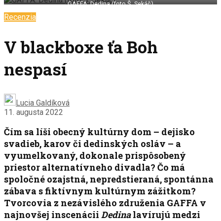
GAFFA: Dedina (foto Š. Sekáč)
Recenzia
V blackboxe ťa Boh
nespasí
Lucia Galdíková
11. augusta 2022
Čím sa líši obecný kultúrny dom – dejisko
svadieb, karov či dedinských osláv – a
vyumelkovaný, dokonale prispôsobený
priestor alternatívneho divadla? Čo má
spoločné ozajstná, nepredstieraná, spontánna
zábava s fiktívnym kultúrnym zážitkom?
Tvorcovia z nezávislého združenia GAFFA v
najnovšej inscenácii
Dedina
lavírujú medzi