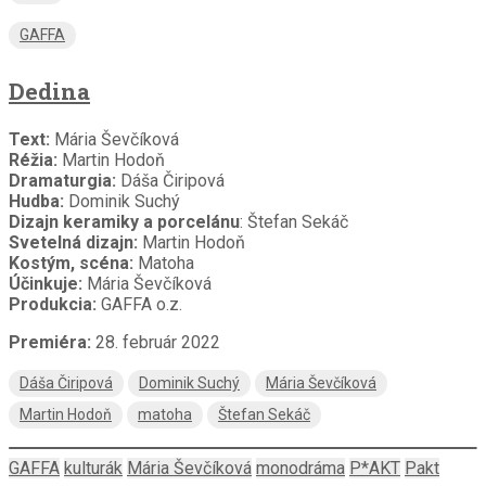
GAFFA
Dedina
Text:
Mária Ševčíková
Réžia:
Martin Hodoň
Dramaturgia:
Dáša Čiripová
Hudba:
Dominik Suchý
Dizajn keramiky a porcelánu
: Štefan Sekáč
Svetelná dizajn:
Martin Hodoň
Kostým, scéna:
Matoha
Účinkuje:
Mária Ševčíková
Produkcia:
GAFFA o.z.
Premiéra:
28. február 2022
Dáša Čiripová
Dominik Suchý
Mária Ševčíková
Martin Hodoň
matoha
Štefan Sekáč
GAFFA
kulturák
Mária Ševčíková
monodráma
P*AKT
Pakt