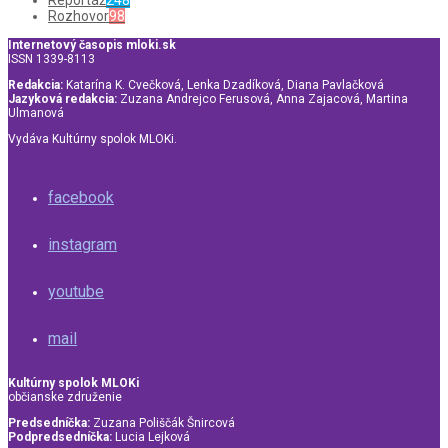
Reportáž
248
Rozhovor
98
Internetový časopis mloki.sk
ISSN 1339-8113
Redakcia:
Katarína K. Cvečková, Lenka Dzadíková, Diana Pavlačková
Jazyková redakcia:
Zuzana Andrejco Ferusová, Anna Zajacová, Martina
Ulmanová
Vydáva Kultúrny spolok MLOKi.
facebook
instagram
youtube
mail
Kultúrny spolok MLOKi
občianske združenie
Predsedníčka:
Zuzana Poliščák Šnircová
Podpredsedníčka:
Lucia Lejková