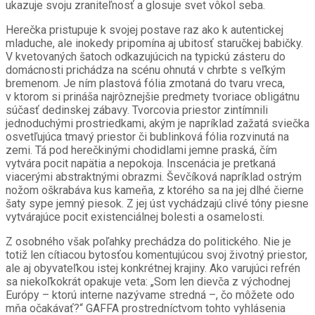
ukazuje svoju zraniteľnosť a glosuje svet vôkol seba.
Herečka pristupuje k svojej postave raz ako k autentickej
mladuche, ale inokedy pripomína aj ubitosť staručkej babičky.
V kvetovaných šatoch odkazujúcich na typickú zásteru do
domácnosti prichádza na scénu ohnutá v chrbte s veľkým
bremenom. Je ním plastová fólia zmotaná do tvaru vreca,
v ktorom si prináša najrôznejšie predmety tvoriace obligátnu
súčasť dedinskej zábavy. Tvorcovia priestor zintímnili
jednoduchými prostriedkami, akým je napríklad zažatá sviečka
osvetľujúca tmavý priestor či bublinková fólia rozvinutá na
zemi. Tá pod herečkinými chodidlami jemne praská, čím
vytvára pocit napätia a nepokoja. Inscenácia je pretkaná
viacerými abstraktnými obrazmi. Ševčíková napríklad ostrým
nožom oškrabáva kus kameňa, z ktorého sa na jej dlhé čierne
šaty sype jemný piesok. Z jej úst vychádzajú clivé tóny piesne
vytvárajúce pocit existenciálnej bolesti a osamelosti.
Z osobného však poľahky prechádza do politického. Nie je
totiž len cítiacou bytosťou komentujúcou svoj životný priestor,
ale aj obyvateľkou istej konkrétnej krajiny. Ako varujúci refrén
sa niekoľkokrát opakuje veta: „Som len dievča z východnej
Európy – ktorú interne nazývame stredná –, čo môžete odo
mňa očakávať?“ GAFFA prostredníctvom tohto vyhlásenia