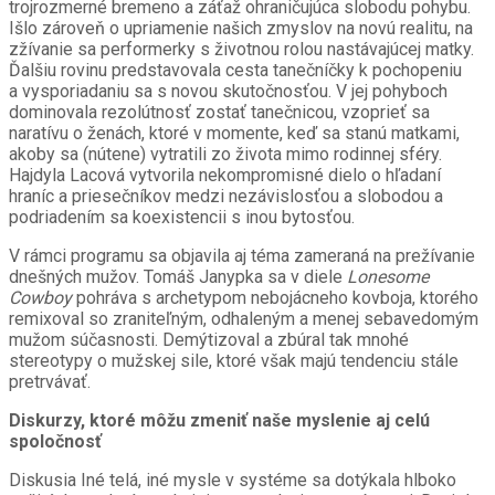
trojrozmerné bremeno a záťaž ohraničujúca slobodu pohybu.
Išlo zároveň o upriamenie našich zmyslov na novú realitu, na
zžívanie sa performerky s životnou rolou nastávajúcej matky.
Ďalšiu rovinu predstavovala cesta tanečníčky k pochopeniu
a vysporiadaniu sa s novou skutočnosťou. V jej pohyboch
dominovala rezolútnosť zostať tanečnicou, vzoprieť sa
naratívu o ženách, ktoré v momente, keď sa stanú matkami,
akoby sa (nútene) vytratili zo života mimo rodinnej sféry.
Hajdyla Lacová vytvorila nekompromisné dielo o hľadaní
hraníc a priesečníkov medzi nezávislosťou a slobodou a
podriadením sa koexistencii s inou bytosťou.
V rámci programu sa objavila aj téma zameraná na prežívanie
dnešných mužov. Tomáš Janypka sa v diele
Lonesome
Cowboy
pohráva s archetypom nebojácneho kovboja, ktorého
remixoval so zraniteľným, odhaleným a menej sebavedomým
mužom súčasnosti. Demýtizoval a zbúral tak mnohé
stereotypy o mužskej sile, ktoré však majú tendenciu stále
pretrvávať.
Diskurzy, ktoré môžu zmeniť naše myslenie aj celú
spoločnosť
Diskusia Iné telá, iné mysle v systéme sa dotýkala hlboko