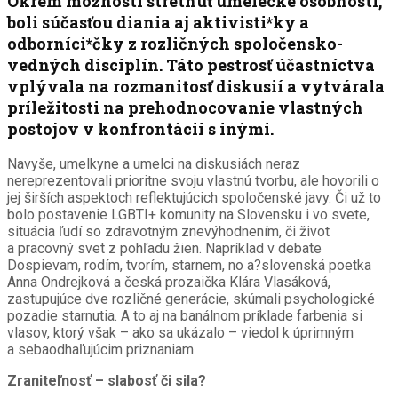
Okrem možnosti stretnúť umelecké osobnosti,
boli súčasťou diania aj aktivisti*ky a
odborníci*čky z rozličných spoločensko-
vedných disciplín. Táto pestrosť účastníctva
vplývala na rozmanitosť diskusií a vytvárala
príležitosti na prehodnocovanie vlastných
postojov v konfrontácii s inými.
Navyše, umelkyne a umelci na diskusiách neraz
nereprezentovali prioritne svoju vlastnú tvorbu, ale hovorili o
jej širších aspektoch reflektujúcich spoločenské javy. Či už to
bolo postavenie LGBTI+ komunity na Slovensku i vo svete,
situácia ľudí so zdravotným znevýhodnením, či život
a pracovný svet z pohľadu žien. Napríklad v debate
Dospievam, rodím, tvorím, starnem, no a?slovenská poetka
Anna Ondrejková a česká prozaička Klára Vlasáková,
zastupujúce dve rozličné generácie, skúmali psychologické
pozadie starnutia. A to aj na banálnom príklade farbenia si
vlasov, ktorý však – ako sa ukázalo – viedol k úprimným
a sebaodhaľujúcim priznaniam.
Zraniteľnosť – slabosť či sila?