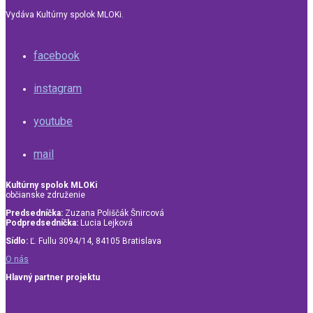
Vydáva Kultúrny spolok MLOKi.
facebook
instagram
youtube
mail
Kultúrny spolok MLOKi
občianske združenie
Predsedníčka:
Zuzana Poliščák Šnircová
Podpredsedníčka:
Lucia Lejková
Sídlo:
Ľ. Fullu 3094/14, 84105 Bratislava
O nás
Hlavný partner projektu