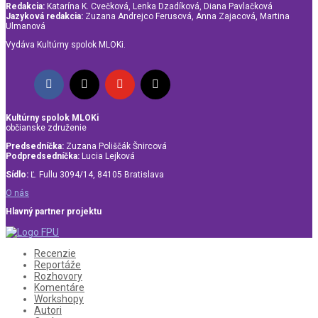
Redakcia:
Katarína K. Cvečková, Lenka Dzadíková, Diana Pavlačková
Jazyková redakcia:
Zuzana Andrejco Ferusová, Anna Zajacová, Martina
Ulmanová
Vydáva Kultúrny spolok MLOKi.
Kultúrny spolok MLOKi
občianske združenie
Predsedníčka:
Zuzana Poliščák Šnircová
Podpredsedníčka:
Lucia Lejková
Sídlo:
Ľ. Fullu 3094/14, 84105 Bratislava
O nás
Hlavný partner projektu
Recenzie
Reportáže
Rozhovory
Komentáre
Workshopy
Autori