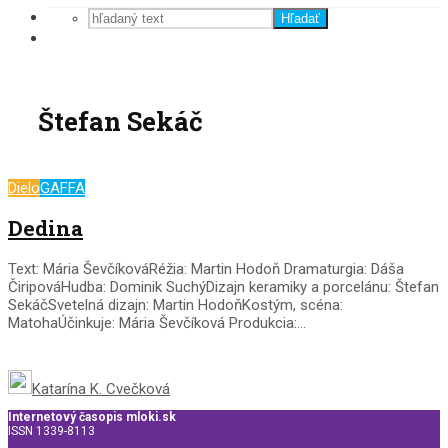
Hľadať
Štefan Sekáč
Dielo
GAFFA
Dedina
Text: Mária ŠevčíkováRéžia: Martin Hodoň Dramaturgia: Dáša
ČiripováHudba: Dominik SuchýDizajn keramiky a porcelánu: Štefan
SekáčSvetelná dizajn: Martin HodoňKostým, scéna:
MatohaÚčinkuje: Mária Ševčíková Produkcia:...
Katarína K. Cvečková
Internetový časopis mloki.sk
ISSN 1339-8113