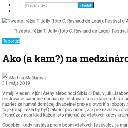
Hľadať
Thyeste_réžia T. Jolly (foto C. Raynaud de Lage), Festiv
Reportáž
Ako (a kam?) na medzináro
Martina Mašlárová
31. mája 2019
V máji Viedeň, v júni Atény alebo hoci Sibiu či Bali, v júli Lis
cestovanie samotné obohacuje cestovateľa o skúsenosti s inou ku
nazrieť za humná domácej divadelnej praxe a otvoriť si obzory
to je (resp. mala by byť) takmer povinnosť, ale pre návštevu di
Francúzov napríklad každé leto migrujú zo všetkých kútov krajin
Obdobím, kedy nastáva priam boom všetkých festivalov, je máj až