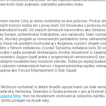
ielen kvôli chuti známeho zlatistého penivého moku.
avnom meste Litvy, je umne rozdelený na dve polovice. Prvá je 
ných tvorcov núdza ani v prvej časti. Od Slovenska o polovicu m
zinárodných kvalít. Od starých domácich harcovníkov ako Gintar
elej Európe, od berlínskej Volksbühne, cez varšavský Teatr rozm
om, litovský program je rovnocenným pendantom tomu zahraničném
ktorá rok predtým hosťovala aj v Avignone, rozčeril stojaté vod
Nitre s filmom-inštaláciou
Zvizdaľ
. Súčasťou inštalácie bolo 30 
 povahe v jadre ponúkali obohacujúcu životnú skúsenosť či zaujím
nscenácii
Saigon
(opäť jedna z avignonských reminiscencií) zas 
lhodobými exulantmi bez možnosti návratu. Túžba po lepšej budúcn
výkonmi vietnamských hercov v hyperrealistickej replike vietnam
skupenia ako Forced Entertainment či Gob Squad.
Možnosti vychutnať si dobré divadlo spoza hraníc sa však nemusi
arska, Nemecka, Talianska či Česka prinesie v júni aj festival
vadelná Nitra
. Hoci na divadelnom cestovaní je súčasťou zážitku
 týchto podujatí na dosah ruky…