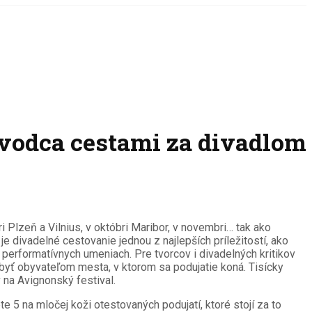
evodca cestami za divadlom
ri Plzeň a Vilnius, v októbri Maribor, v novembri… tak ako
e divadelné cestovanie jednou z najlepších príležitostí, ako
erformatívnych umeniach. Pre tvorcov i divadelných kritikov
i byť obyvateľom mesta, v ktorom sa podujatie koná. Tisícky
v na Avignonský festival.
 5 na mločej koži otestovaných podujatí, ktoré stojí za to