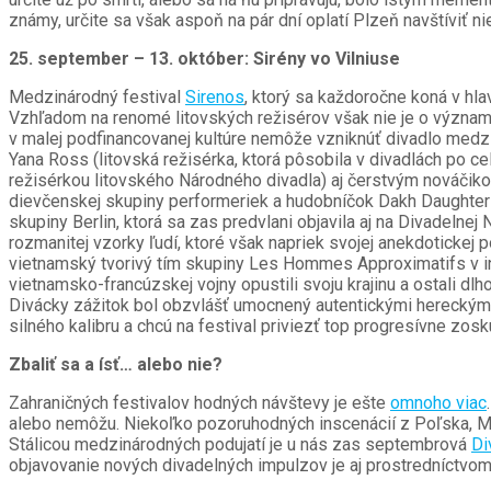
známy, určite sa však aspoň na pár dní oplatí Plzeň navštíviť n
25. september – 13. október: Sirény vo Vilniuse
Medzinárodný festival
Sirenos
, ktorý sa každoročne koná v hl
Vzhľadom na renomé litovských režisérov však nie je o význam
v malej podfinancovanej kultúre nemôže vzniknúť divadlo med
Yana Ross (litovská režisérka, ktorá pôsobila v divadlách po c
režisérkou litovského Národného divadla) aj čerstvým nováčik
dievčenskej skupiny performeriek a hudobníčok Dakh Daughters, 
skupiny Berlin, ktorá sa zas predvlani objavila aj na Divadelnej 
rozmanitej vzorky ľudí, ktoré však napriek svojej anekdotickej
vietnamský tvorivý tím skupiny Les Hommes Approximatifs v i
vietnamsko-francúzskej vojny opustili svoju krajinu a ostali d
Divácky zážitok bol obzvlášť umocnený autentickými hereckými 
silného kalibru a chcú na festival priviezť top progresívne zo
Zbaliť sa a ísť… alebo nie?
Zahraničných festivalov hodných návštevy je ešte
omnoho viac
.
alebo nemôžu. Niekoľko pozoruhodných inscenácií z Poľska, Maď
Stálicou medzinárodných podujatí je u nás zas septembrová
Di
objavovanie nových divadelných impulzov je aj prostredníctvom