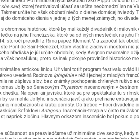
aní umelci. Po minuloročných lákadlách ako Pippo Delbono či Je
 she said
, ktorej festivalová účasť sa určite neobmedzí len na V
úna. Takmer určite ho však obohatí niečo z dielne domácej hviezdy
aj do domáceho diania v jednej z tých menej známych, no divadel
 ohromnou históriou, ktoré by mal každý divadelník či milovník 
čko na juhu Francúzska, ktoré sa od iných mestečiek na juhu Fran
14. storočí presídlil z Ríma pápež Klement V. a započal tak obd
te Pont de Saint-Bénézet, ktorý vlastne žiadnym mostom nie je, 
kého hľadiska je júl určite obdobím, kedy Avignon maximálne ožij
sa však nenafúknu, preto sa inak pokojné provinčné historické m
nimálne antickou líniou. Už vlani totiž program festivalu ovládli
miérovo uvedená Racinova
Iphigénie
v réžii jednej z mladých fran
emenila na záplavu slov, bez známky pochopenia chrlených rušivo
k Thomas Jolly so Senecovým
Thyestom
inscenovaným v čestnom 
 dnešku. Na open-air javisku, ktoré sa pre spektakularitu s rím
ci by sa mohla Jollyho inscenácia javiť aj ako prehnane extravag
ej mocibažnosti a krutej pomsty. Do tretice – hoci divadelne om
 naskúšal Sofoklovu
Antigonu
. Inscenácia-terapia v čisto mužsko
osť napriek zločinu. Hlavným odkazom inscenácie bol pokus o po
re súčasnosť sa presviedčame už minimálne dve sezóny, kedy na