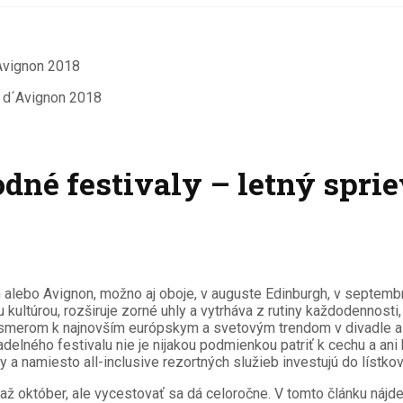
al d´Avignon 2018
dné festivaly – letný spri
abon alebo Avignon, možno aj oboje, v auguste Edinburgh, v septemb
ltúrou, rozširuje zorné uhly a vytrháva z rutiny každodennosti, j
 smerom k najnovším európskym a svetovým trendom v divadle a p
vadelného festivalu nie je nijakou podmienkou patriť k cechu a an
y a namiesto all-inclusive rezortných služieb investujú do lístko
 október, ale vycestovať sa dá celoročne. V tomto článku nájdete