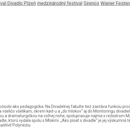
ival Divadlo Plzeň
medzinárodný festival
Sirenos
Wiener Festw
z pôsobí ako pedagogička. Na Divadelnej fakulte tiež zastáva funkciu pro
 všeličo všelikam, okrem kød-u a „do mlokov“ aj do Monitoringu divadiel
ičkou a dramaturgičkou na voľnej nohe, spolupracuje najmä s režisérom 
vadle, ktorú vydala spolu s Mlokmi. „Ako písať o divadle“ je jej výskum
aštíviť Polynéziu.