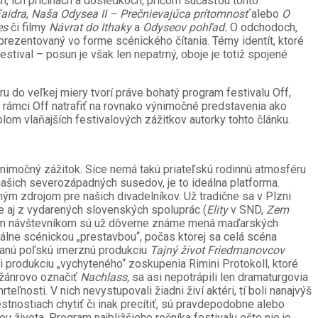
h, ich príčinách a dôsledkoch, pričom súčasťou tohto
aidra
,
Naša Odysea II – Prečnievajúca prítomnosť
alebo
O
les
či
filmy
Návrat do Ithaky
a
Odyseov pohľad.
O odchodoch,
prezentovaný vo forme scénického čítania. Témy identít, ktoré
estival – posun je však len nepatrný, oboje je totiž spojené
ru do veľkej miery tvorí práve bohatý program festivalu Off,
 v rámci Off natrafiť na rovnako výnimočné predstavenia ako
olom vlaňajších festivalových zážitkov autorky tohto článku.
 výnimočný zážitok. Síce nemá takú priateľskú rodinnú atmosféru
 našich severozápadných susedov, je to ideálna platforma.
čným zdrojom pre našich divadelníkov. Už tradične sa v Plzni
e aj z vydarených slovenských spoluprác (
Elity
v SND,
Zem
elným návštevníkom sú už dôverne známe mená maďarských
lne scénickou „prestavbou“, počas ktorej sa celá scéna
ovanú poľskú imerznú produkciu
Tajný život Friedmanovcov
li produkciu
„vychyteného“
zoskupenia Rimini Protokoll, ktoré
 žánrovo označiť
Nachlass,
sa asi nepotrápili len dramaturgovia
rteľnosti. V nich nevystupovali žiadni živí aktéri, tí boli nanajvýš
nostiach chytiť či inak precítiť, sú pravdepodobne alebo
života. Program najbližšieho ročníka festivalu ešte nie je