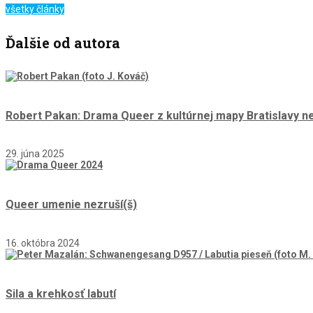
všetky články
Ďalšie od autora
Robert Pakan: Drama Queer z kultúrnej mapy Bratislavy 
29. júna 2025
Queer umenie nezruší(š)
16. októbra 2024
Sila a krehkosť labutí