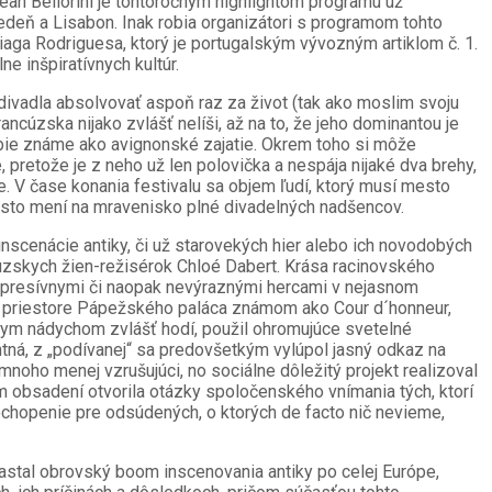
an Bellorini je tohtoročným highlightom programu už
iedeň a Lisabon. Inak robia organizátori s programom tohto
 Tiaga Rodriguesa, ktorý je portugalským vývozným artiklom č. 1.
ne inšpiratívnych kultúr.
divadla absolvovať aspoň raz za život (tak ako moslim svoju
cúzska nijako zvlášť nelíši, až na to, že jeho dominantou je
obie známe ako avignonské zajatie. Okrem toho si môže
pretože je z neho už len polovička a nespája nijaké dva brehy,
e. V čase konania festivalu sa objem ľudí, ktorý musí mesto
esto mení na mravenisko plné divadelných nadšencov.
 inscenácie antiky, či už starovekých hier alebo ich novodobých
cúzskych žien-režisérok Chloé Dabert. Krása racinovského
 expresívnymi či naopak nevýraznými hercami v nejasnom
priestore Pápežského paláca známom ako Cour d´honneur,
skym nádychom zvlášť hodí, použil ohromujúce svetelné
antná, z „podívanej“ sa predovšetkým vylúpol jasný odkaz na
noho menej vzrušujúci, no sociálne dôležitý projekt realizoval
m obsadení otvorila otázky spoločenského vnímania tých, ktorí
chopenie pre odsúdených, o ktorých de facto nič nevieme,
stal obrovský boom inscenovania antiky po celej Európe,