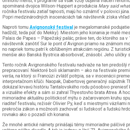
omnoho menší, v programe sa však vždy objavia viacerí renomov
spomínaná dvojica Wilson-Huppert a produkcia
Mary said what
ročníka festivalu zatiaľ tajnosti, majú ho oznámiť v polovici j
Popri medzinárodných inscenáciách tak návštevník získa vhľad 
Naproti tomu
Avignonský festival
je megalomanské podujatie s
hadždž, teda púť do Mekky). Miestom jeho konania je malé meste
Palais de Papes – Pápežský palác, práve ten, do ktorého sa v 
návštevník zanôtiť Sur le pont d´Avignon priamo na známom mos
no napriek tomu patrí k obľúbeným atrakciám regiónu. Z turistic
menšie ako Banská Bystrica absorbovať, znásobí. Jeho uličky 
Tento ročník Avignonského festivalu nadviaže na ten predošlý mi
prepracovaní. Niektoré boli sklamaním – ako na festivale pre
verša, na ktorý si Francúzi zvlášť potrpia, sa v inscenácii pr
interpretačnom kľúči. Naopak, Dabertovej generačný súpútni
dokázal krvavú históriu Tantalovského rodu pôsobivo preniesť k
a vizuálne efekty a sám si zahral Thyestovho brata Atrea. A ho
mimoriadne aktuálnu politickosť mýtu o začarovanom kruhu spupn
riaditeľ festivalu, režisér Olivier Py, keď s miestnymi väzňami
prekročia zákon a možnosti zachovať si ľudskosť a ľudskú hrd
rovnako ako o pozadí ich konania.
Že mnohé antické námety prinášajú témy mimoriadne pálčivé p