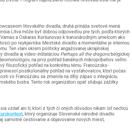
showcaseom litovského divadla, druhá prináša svetové mená.
enšia Litva môže byť dobrou odpoveďou pre tých, podľa ktorých
as Varnas a Oskaras Koršunovas k transnárodným umelcom ako
aitosći po reykjavícke Mestské divadlo a momentálne je internou
u. Ten vlani okrem politicky angažovanej ukrajinskej
y divadla aj video-inštaláciou
Perhaps all the dragons
belgickej
videomonológov, na prvý pohľad banálnych mikropríbehov veľmi
avý filozofický pohľad na konkrétnu tému. Francúzsko-
priniesol postkoloniálny pohľad na vysťahovalcov, ktorí počas
osti vo Francúzsku sa zmenila na dlhý zápas o integráciu.
ského bistra. Tento rok organizátori opäť sľubujú zážitky
a vzdať ani tí, ktorí z tých či oných dôvodov nikam ísť nechcú
Eurokontext
, ktorý organizuje Slovenské národné divadlo.
 aj samotné cestovanie a objavovanie nových miest,