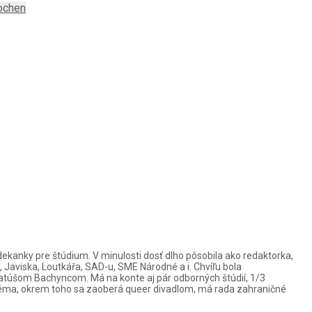
ochen
dekanky pre štúdium. V minulosti dosť dlho pôsobila ako redaktorka,
, Javiska, Loutkářa, SAD-u, SME Národné a i. Chvíľu bola
Matúšom Bachyncom. Má na konte aj pár odborných štúdií, 1/3
ná téma, okrem toho sa zaoberá queer divadlom, má rada zahraničné