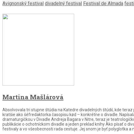
Avignonský festival
divadelný festival
Festival de Almada
fest
Martina Mašlárová
Absolvovala tri stupne štúdia na Katedre divadelných štúdií, kde tera
kratšie ako šéfredaktorka časopisu kød – konkrétne o divadle. Napísala
dramaturgičkou v Divadle Andreja Bagara v Nitre, teraz je teatrolog
publikácie o ochotníckom divadle a jeden preklad knihy Ako písať o di
festivaly a vo všeobecnosti rada cestuje. Jej snom je byť polyglotka a n