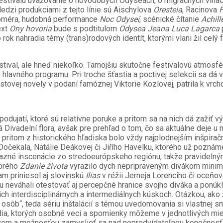
o festivalu uvažovanie o novodobých Odyseách, o migračných vlnác
edzi produkciami z tejto línie sú Aischylova
Oresteia
, Racinova
F
méra, hudobná performance
Noc Odyseí
, scénické čítanie
Achil
ext
Ony hovoria
bude s podtitulom
Odysea Jeana Luca Lagarca
rok nahradia témy (trans)rodových identít, ktorými vlani žil celý f
stival, ale hneď niekoľko. Tamojšiu skutočne festivalovú atmosfé
u hlavného programu. Pri troche šťastia a poctivej selekcii sa dá
istovej novely v podaní famóznej Viktorie Kozlovej, patrila k vrch
 podujatí, ktoré sú relatívne poruke a pritom sa na nich dá zažiť
 Divadelní flora, avšak pre prehľad o tom, čo sa aktuálne deje u
a pritom z historického hľadiska bolo vždy najplodnejším inšpira
očekala, Natálie Deákovej či Jiřího Havelku, ktorého už poznám
výrazné inscenácie zo stredoeurópskeho regiónu, takže pravid
torého
Zdanie života
vyrazilo dych nepripraveným divákom minimá
am priniesol aj slovinskú
Ilias
v réžii Jerneja Lorenciho či oceň
u neváhali otestovať aj percepčné hranice svojho diváka a ponúk
ch interdisciplinárnych a intermediálnych kúskoch. Otázkou, ako
bez osôb“, teda sériu inštalácií s témou uvedomovania si vlastnej sm
a, ktorých osobné veci a spomienky môžeme v jednotlivých miest
ntom a možnosťou zamyslieť sa nad nepredvídateľnou konečnosťou 