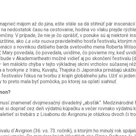
naprieč májom až do júna, ešte stále sa dá stihnúť pár inscenác
ni na nedostatok času na cestovanie, hodina vo vlaku prejde rýc
mčiny. V prípade, že nie je čo oprášiť, v ponuke sú aj niektoré i
úzštine, ako
La vita nuova
pravidelného hosťa festivalu, ktorým ni
binácii s novinkou ďalšieho barda svetového mena Roberta Wilson
, Mary povedala, čo povedala, uvidíme, čo povieme my, keď uv
ú bude v Akademietheatri možné vidieť aj po skončení festivalu (
len málokto chýba v tejto výkladnej skrini vrcholov súčasnej ré
a a tvorkyne z Iránu, Kuvajtu, Thajska či Japonska prinášajú uká
festivalov fókus na tvorbu z krajín globálneho juhu. Užiť si je
to preto mala byť pomôcka, po ktorej sa oplatí siahnuť.
gnon?
emusí znamenať dvojmesačný divadelný „absťák“. Medzinárodné fe
žné si dopriať cez deň výdatnú kúpačku a večer rovnako výdatnú 
letieť si trebárs z Lisabonu do Avignonu je otázkou dvoch či tr
ivalu d´Avignon (36. vs. 73. ročník), s ktorým ho minulý rok spáj