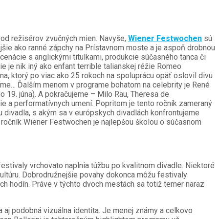
ií od režisérov zvučných mien. Navyše,
Wiener Festwochen
sú
hlejšie ako ranné zápchy na Prístavnom moste a je aspoň drobnou
nscenácie s anglickými titulkami, produkcie súčasného tanca či
e je nik iný ako enfant terrible talianskej réžie Romeo
a, ktorý po viac ako 25 rokoch na spoluprácu opäť oslovil divu
idíme… Ďalším menom v programe bohatom na celebrity je René
do 19. júna). A pokračujeme – Milo Rau, Theresa de
žie a performatívnych umení. Popritom je tento ročník zameraný
žku divadla, s akým sa v európskych divadlách konfrontujeme
den ročník Wiener Festwochen je najlepšou školou o súčasnom
stivaly vrchovato naplnia túžbu po kvalitnom divadle. Niektoré
kultúru. Dobrodružnejšie povahy dokonca môžu festivaly
och hodín. Práve v týchto dvoch mestách sa totiž temer naraz
ala aj podobná vizuálna identita. Je menej známy a celkovo