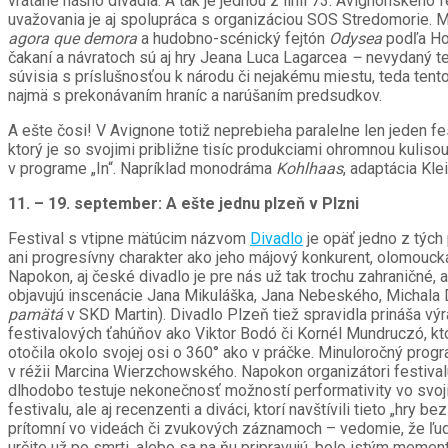
vrátane nášho divadla. A tak je jednou z línií 73. Avignonskéh
uvažovania je aj spolupráca s organizáciou SOS Stredomorie. M
agora que demora
a hudobno-scénický fejtón
Odysea
podľa Ho
čakaní a návratoch sú aj hry Jeana Luca Lagarcea
–
nevydaný t
súvisia s príslušnosťou k národu či nejakému miestu, teda tento 
najmä s prekonávaním hraníc a narúšaním predsudkov.
A ešte čosi! V Avignone totiž neprebieha paralelne len jeden fe
ktorý je so svojimi približne tisíc produkciami ohromnou kuliso
v programe „In“. Napríklad monodráma
Kohlhaas
, adaptácia Kle
11. – 19. september: A ešte jednu plzeň v Plzni
Festival s vtipne mätúcim názvom
Divadlo
je opäť jedno z tých
ani progresívny charakter ako jeho májový konkurent, olomoucká
Napokon, aj české divadlo je pre nás už tak trochu zahraničné, 
objavujú inscenácie Jana Mikuláška, Jana Nebeského, Michala D
pamätá
v SKD Martin). Divadlo Plzeň tiež spravidla prináša 
festivalových ťahúňov ako Viktor Bodó či Kornél Mundruczó, k
otočila okolo svojej osi o 360° ako v práčke. Minuloročný progr
v réžii Marcina Wierzchowského. Napokon organizátori festival
dlhodobo testuje nekonečnosť možností performativity vo svoji
festivalu, ale aj recenzenti a diváci, ktorí navštívili tieto „hry 
prítomní vo videách či zvukových záznamoch – vedomie, že ľudi
určite už po smrti, alebo sa na ňu pripravujú, bolo istým meme