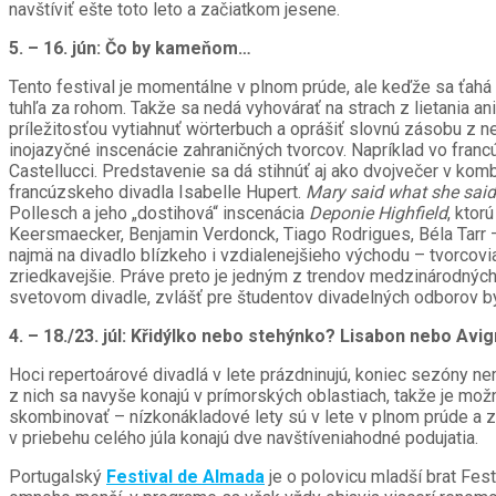
navštíviť ešte toto leto a začiatkom jesene.
5. – 16. jún: Čo by kameňom…
Tento festival je momentálne v plnom prúde, ale keďže sa ťahá 
tuhľa za rohom. Takže sa nedá vyhovárať na strach z lietania a
príležitosťou vytiahnuť wörterbuch a oprášiť slovnú zásobu z ne
inojazyčné inscenácie zahraničných tvorcov. Napríklad vo franc
Castellucci. Predstavenie sa dá stihnúť aj ako dvojvečer v kom
francúzskeho divadla Isabelle Hupert.
Mary said what she said
Pollesch a jeho „dostihová“ inscenácia
Deponie Highfield
, ktor
Keersmaecker, Benjamin Verdonck, Tiago Rodrigues, Béla Tarr – 
najmä na divadlo blízkeho i vzdialenejšieho východu – tvorcovi
zriedkavejšie. Práve preto je jedným z trendov medzinárodných 
svetovom divadle, zvlášť pre študentov divadelných odborov by 
4. – 18./23. júl: Křidýlko nebo stehýnko? Lisabon nebo Avi
Hoci repertoárové divadlá v lete prázdninujú, koniec sezóny n
z nich sa navyše konajú v prímorských oblastiach, takže je mo
skombinovať – nízkonákladové lety sú v lete v plnom prúde a za
v priebehu celého júla konajú dve navštíveniahodné podujatia.
Portugalský
Festival de Almada
je o polovicu mladší brat Fest