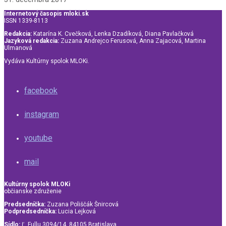
Internetový časopis mloki.sk
ISSN 1339-8113
Redakcia:
Katarína K. Cvečková, Lenka Dzadíková, Diana Pavlačková
Jazyková redakcia:
Zuzana Andrejco Ferusová, Anna Zajacová, Martina
Ulmanová
Vydáva Kultúrny spolok MLOKi.
facebook
instagram
youtube
mail
Kultúrny spolok MLOKi
občianske združenie
Predsedníčka:
Zuzana Poliščák Šnircová
Podpredsedníčka:
Lucia Lejková
Sídlo:
Ľ. Fullu 3094/14, 84105 Bratislava