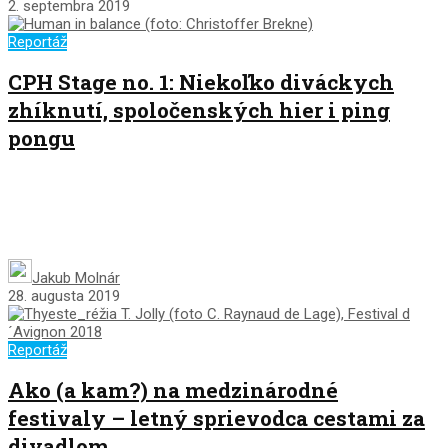
2. septembra 2019
Reportáž
CPH Stage no. 1: Niekoľko diváckych
zhíknutí, spoločenských hier i ping
pongu
Jakub Molnár
28. augusta 2019
Reportáž
Ako (a kam?) na medzinárodné
festivaly – letný sprievodca cestami za
divadlom