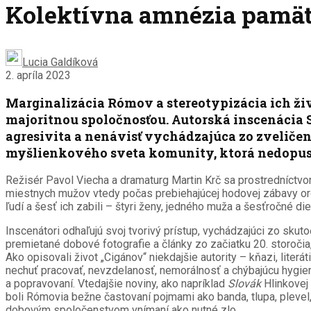
Kolektívna amnézia pamät
Lucia Galdíková
2. apríla 2023
Marginalizácia Rómov a stereotypizácia ich živ
majoritnou spoločnosťou. Autorská inscenáci
agresivita a nenávisť vychádzajúca zo zveliče
myšlienkového sveta komunity, ktorá nedopustí,
Režisér Pavol Viecha a dramaturg Martin Krč sa prostredníct
miestnych mužov vtedy počas prebiehajúcej hodovej zábavy organ
ľudí a šesť ich zabili – štyri ženy, jedného muža a šesťročné die
Inscenátori odhaľujú svoj tvorivý prístup, vychádzajúci zo skut
premietané dobové fotografie a články zo začiatku 20. storočia, 
Ako opisovali život „Cigánov“ niekdajšie autority – kňazi, literá
nechuť pracovať, nevzdelanosť, nemorálnosť a chýbajúcu hygien
a popravovaní. Vtedajšie noviny, ako napríklad
Slovák
Hlinkovej 
boli Rómovia bežne častovaní pojmami ako banda, tlupa, plevel
dobovým spoločenstvom vnímaní ako nutné zlo.