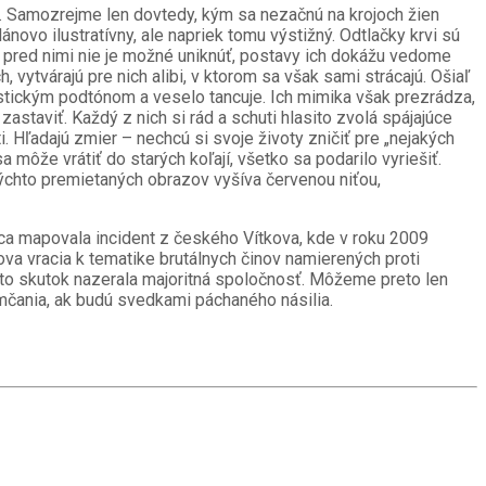
. Samozrejme len dovtedy, kým sa nezačnú na krojoch žien
novo ilustratívny, ale napriek tomu výstižný. Odtlačky krvi sú
, že pred nimi nie je možné uniknúť, postavy ich dokážu vedome
, vytvárajú pre nich alibi, v ktorom sa však sami strácajú. Ošiaľ
istickým podtónom a veselo tancuje. Ich mimika však prezrádza,
astaviť. Každý z nich si rád a schuti hlasito zvolá spájajúce
. Hľadajú zmier – nechcú si svoje životy zničiť pre „nejakých
 môže vrátiť do starých koľají, všetko sa podarilo vyriešiť.
týchto premietaných obrazov vyšíva červenou niťou,
a mapovala incident z českého Vítkova, kde v roku 2009
ova vracia k tematike brutálnych činov namierených proti
ento skutok nazerala majoritná spoločnosť. Môžeme preto len
imčania, ak budú svedkami páchaného násilia.