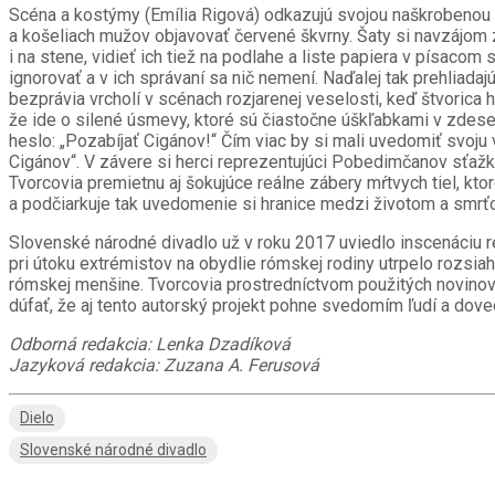
Scéna a kostýmy (Emília Rigová) odkazujú svojou naškrobenou 
a košeliach mužov objavovať červené škvrny. Šaty si navzájom za
i na stene, vidieť ich tiež na podlahe a liste papiera v písacom 
ignorovať a v ich správaní sa nič nemení. Naďalej tak prehliadajú
bezprávia vrcholí v scénach rozjarenej veselosti, keď štvorica
že ide o silené úsmevy, ktoré sú čiastočne úškľabkami v zdesení
heslo: „Pozabíjať Cigánov!“ Čím viac by si mali uvedomiť svoju 
Cigánov“. V závere si herci reprezentujúci Pobedimčanov sťažka 
Tvorcovia premietnu aj šokujúce reálne zábery mŕtvych tiel, kt
a podčiarkuje tak uvedomenie si hranice medzi životom a smrťo
Slovenské národné divadlo už v roku 2017 uviedlo inscenáciu r
pri útoku extrémistov na obydlie rómskej rodiny utrpelo rozsia
rómskej menšine. Tvorcovia prostredníctvom použitých novinovýc
dúfať, že aj tento autorský projekt pohne svedomím ľudí a dove
Odborná redakcia: Lenka Dzadíková
Jazyková redakcia: Zuzana A. Ferusová
Dielo
Slovenské národné divadlo