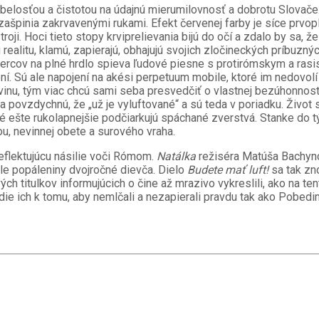
belosťou a čistotou na údajnú mierumilovnosť a dobrotu Slovače
špinia zakrvavenými rukami. Efekt červenej farby je síce prvoplá
stroji. Hoci tieto stopy krviprelievania bijú do očí a zdalo by sa
 realitu, klamú, zapierajú, obhajujú svojich zločineckých príbuzných
 hercov na plné hrdlo spieva ľudové piesne s protirómskym a ras
. Sú ale napojení na akési perpetuum mobile, ktoré im nedovolí z
vinu, tým viac chcú sami seba presvedčiť o vlastnej bezúhonnosti
povzdychnú, že „už je vyluftované“ a sú teda v poriadku. Život sa
oré ešte rukolapnejšie podčiarkujú spáchané zverstvá. Stanke do 
u, nevinnej obete a surového vraha.
eflektujúcu násilie voči Rómom.
Natálka
režiséra Matúša Bachync
hle popáleniny dvojročné dievča. Dielo
Budete mať luft!
sa tak zn
h titulkov informujúcich o čine až mrazivo vykreslili, ako na t
die ich k tomu, aby nemlčali a nezapierali pravdu tak ako Pobed