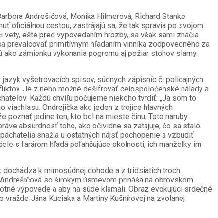
(Barbora Andrešičová, Monika Hilmerová, Richard Stanke
ť oficiálnou cestou, zastrájajú sa, že tak spravia po svojom.
i vety, ešte pred vypovedaním hrozby, sa však sami zháčia
ú sa prevalcovať primitívnym hľadaním vinníka zodpovedného za
jú ako zámienku vykonania pogromu aj požiar stohov slamy.
 jazyk vyšetrovacích spisov, súdnych zápisníc či policajných
nfliktov. Je z neho možné dešifrovať celospoločenské nálady a
chateľov. Každú chvíľu počujeme niekoho tvrdiť: „Ja som to
 viachlasu. Ondrejička ako jeden z trojice hlavných
poznať jedine ten, kto bol na mieste činu. Toto naruby
áve absurdnosť toho, ako očividne sa zatajuje, čo sa stalo.
o páchatelia snažia u ostatných nájsť pochopenie a vzbudiť
 čele s farárom hľadá poľahčujúce okolnosti, ich manželky im
.
 dochádza k mimosúdnej dohode a z tridsiatich troch
 keď Andrešičová so širokým úsmevom prináša na obrovskom
otné výpovede a aby na súde klamali. Obraz evokujúci srdečné
o vražde Jána Kuciaka a Martiny Kušnírovej na zvolanej