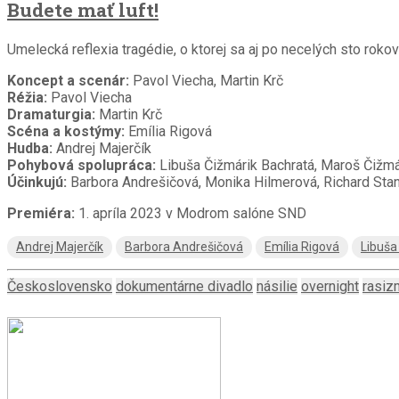
Budete mať luft!
Umelecká reflexia tragédie, o ktorej sa aj po necelých sto rok
Koncept a scenár:
Pavol Viecha, Martin Krč
Réžia:
Pavol Viecha
Dramaturgia:
Martin Krč
Scéna a kostýmy:
Emília Rigová
Hudba:
Andrej Majerčík
Pohybová spolupráca:
Libuša Čižmárik Bachratá, Maroš Čižmá
Účinkujú:
Barbora Andrešičová, Monika Hilmerová, Richard Stanke
Premiéra:
1. apríla 2023 v Modrom salóne SND
Andrej Majerčík
Barbora Andrešičová
Emília Rigová
Libuša
Československo
dokumentárne divadlo
násilie
overnight
rasiz