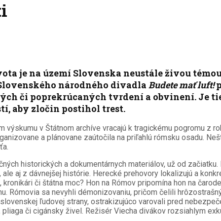
i
ota je na území Slovenska neustále živou témou, 
a Slovenského národného divadla
Budete mať luft!
p
ných či poprekrúcaných tvrdení a obvinení. Je t
 aby zločin postihol trest.
vom výskumu v Štátnom archíve vracajú k tragickému pogromu z 
izovane a plánovane zaútočila na priľahlú rómsku osadu. Neštítili
ťa.
očných historických a dokumentárnych materiálov, už od začiatku. N
ale aj z dávnejšej histórie. Herecké prehovory lokalizujú a konkr
ti, kronikári či štátna moc? Hon na Rómov pripomína hon na čarodejn
u. Rómovia sa nevyhli démonizovaniu, pričom čelili hrôzostrašný
slovenskej ľudovej strany, ostrakizujúco varovali pred nebezpeče
, pliaga či cigánsky živel. Režisér Viecha divákov rozsiahlym e