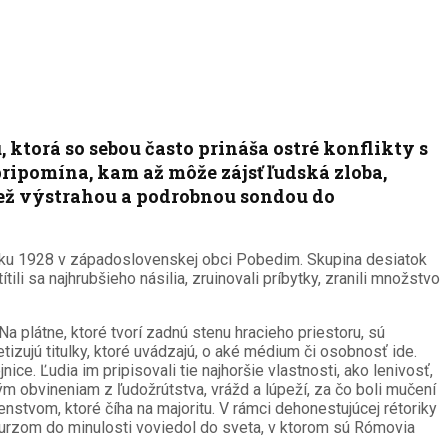
ktorá so sebou často prináša ostré konflikty s
ripomína, kam až môže zájsť ľudská zloba,
iež výstrahou a podrobnou sondou do
roku 1928 v západoslovenskej obci Pobedim. Skupina desiatok
 sa najhrubšieho násilia, zruinovali príbytky, zranili množstvo
a plátne, ktoré tvorí zadnú stenu hracieho priestoru, sú
etizujú titulky, ktoré uvádzajú, o aké médium či osobnosť ide.
ice. Ľudia im pripisovali tie najhoršie vlastnosti, ako lenivosť,
m obvineniam z ľudožrútstva, vrážd a lúpeží, za čo boli mučení
nstvom, ktoré číha na majoritu. V rámci dehonestujúcej rétoriky
xkurzom do minulosti voviedol do sveta, v ktorom sú Rómovia