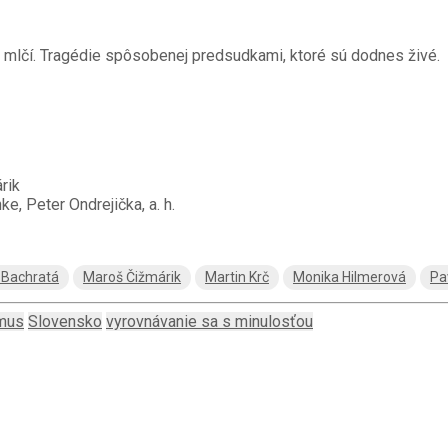
ov mlčí. Tragédie spôsobenej predsudkami, ktoré sú dodnes živé.
rik
, Peter Ondrejička, a. h.
 Bachratá
Maroš Čižmárik
Martin Krč
Monika Hilmerová
Pa
mus
Slovensko
vyrovnávanie sa s minulosťou