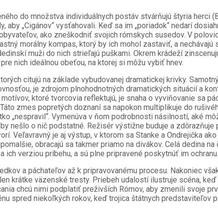
eného do množstva individuálnych postáv stvárňujú štyria herci 
, aby „Cigánov“ vysťahovali. Keď sa im „poriadok“ nedarí dosiahnu
obyvateľov, ako zneškodniť svojich rómskych susedov. V polovic
vlastný morálny kompas, ktorý by ich mohol zastaviť, a nechávaj
edinskí muži do nich strieľajú puškami. Okrem krádeží zinscenu
pre nich ideálnou obeťou, na ktorej si môžu vybiť hnev.
orých citujú na základe vybudovanej dramatickej krivky. Samotný
lovnosťou, je zdrojom plnohodnotných dramatických situácií a ko
otívov, ktoré tvorcovia reflektujú, je snaha o vyviňovanie sa pá
 Táto zmes popretých doznaní sa napokon multiplikuje do rušivého
o „nespravil“. Vymenúva v ňom podrobnosti násilností, aké môže 
 nešlo o nič podstatné. Režisér výstižne buduje a zdôrazňuje pr
vorí. Veľavravný je aj výstup, v ktorom sa Stanke a Ondrejička ak
a pomalšie, obracajú sa takmer priamo na divákov. Celá dedina na
a ich verziou príbehu, a sú plne pripravené poskytnúť im ochranu
edkov a páchateľov až k pripravovanému procesu. Nakoniec však
li len krátke väzenské tresty. Priebeh udalostí ilustruje scéna,
a chcú nimi podplatiť preživších Rómov, aby zmenili svoje prv
nu spred niekoľkých rokov, keď trojica štátnych predstaviteľov p