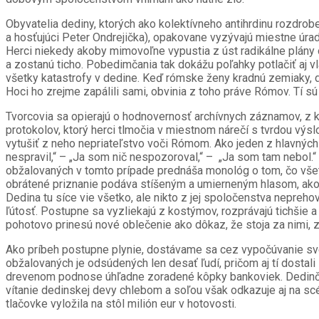
Obyvatelia dediny, ktorých ako kolektívneho antihrdinu rozdrob
a hosťujúci Peter Ondrejička), opakovane vyzývajú miestne úrady
Herci niekedy akoby mimovoľne vypustia z úst radikálne plány 
a zostanú ticho. Pobedimčania tak dokážu poľahky potlačiť aj 
všetky katastrofy v dedine. Keď rómske ženy kradnú zemiaky, d
Hoci ho zrejme zapálili sami, obvinia z toho práve Rómov. Tí sú 
Tvorcovia sa opierajú o hodnovernosť archívnych záznamov, z kt
protokolov, ktorý herci tlmočia v miestnom nárečí s tvrdou výs
vytušiť z neho nepriateľstvo voči Rómom. Ako jeden z hlavných m
nespravil,“ – „Ja som nič nespozoroval,“ – „Ja som tam nebol.“
obžalovaných v tomto prípade prednáša monológ o tom, čo všetk
obrátené priznanie podáva stíšeným a umierneným hlasom, akoby
Dedina tu síce vie všetko, ale nikto z jej spoločenstva nepreho
ľútosť. Postupne sa vyzliekajú z kostýmov, rozprávajú tichšie 
pohotovo prinesú nové oblečenie ako dôkaz, že stoja za nimi, z
Ako príbeh postupne plynie, dostávame sa cez vypočúvanie sv
obžalovaných je odsúdených len desať ľudí, pričom aj tí dosta
drevenom podnose úhľadne zoradené kôpky bankoviek. Dedinčani
vítanie dedinskej devy chlebom a soľou však odkazuje aj na scé
tlačovke vyložila na stôl milión eur v hotovosti.