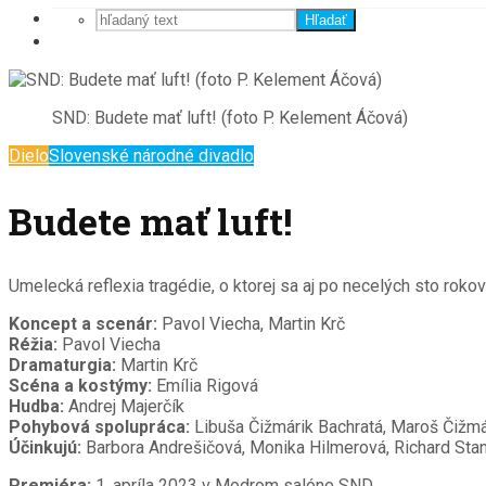
Hľadať
SND: Budete mať luft! (foto P. Kelement Áčová)
Dielo
Slovenské národné divadlo
Budete mať luft!
Umelecká reflexia tragédie, o ktorej sa aj po necelých sto rok
Koncept a scenár:
Pavol Viecha, Martin Krč
Réžia:
Pavol Viecha
Dramaturgia:
Martin Krč
Scéna a kostýmy:
Emília Rigová
Hudba:
Andrej Majerčík
Pohybová spolupráca:
Libuša Čižmárik Bachratá, Maroš Čižmá
Účinkujú:
Barbora Andrešičová, Monika Hilmerová, Richard Stanke
Premiéra:
1. apríla 2023 v Modrom salóne SND