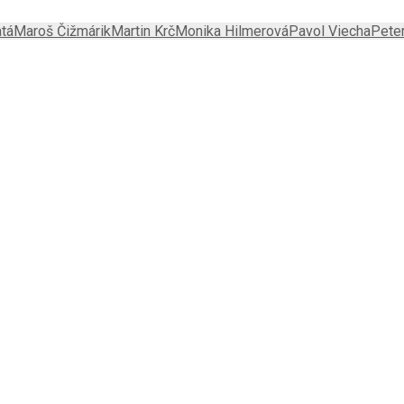
atá
Maroš Čižmárik
Martin Krč
Monika Hilmerová
Pavol Viecha
Peter