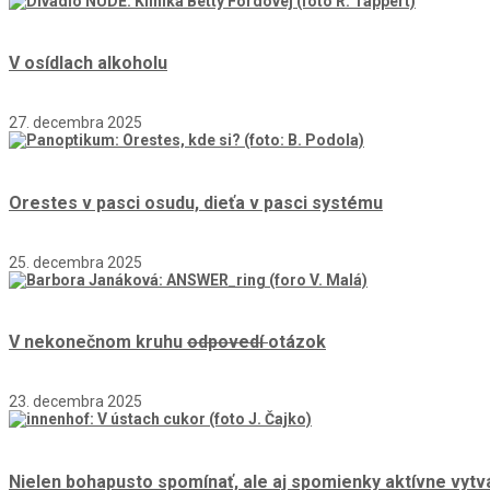
V osídlach alkoholu
27. decembra 2025
Orestes v pasci osudu, dieťa v pasci systému
25. decembra 2025
V nekonečnom kruhu
odpovedí
otázok
23. decembra 2025
Nielen bohapusto spomínať, ale aj spomienky aktívne vytv