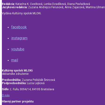
Redakcia:
Katarína K. Cvečková, Lenka Dzadíková, Diana Pavlačková
Jazyková redakcia:
Zuzana Andrejco Ferusová, Anna Zajacová, Martina Ulma
Vydáva Kultúrny spolok MLOKi.
facebook
instagram
youtube
mail
Kultúrny spolok MLOKi
občianske združenie
Predsedníčka:
Zuzana Poliščák Šnircová
Podpredsedníčka:
Lucia Lejková
Sídlo:
Ľ. Fullu 3094/14, 84105 Bratislava
O nás
Hlavný partner projektu