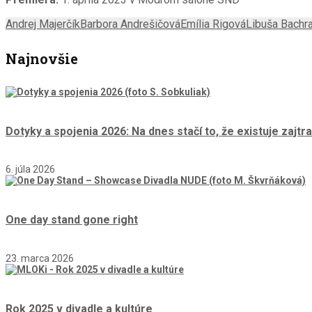
Andrej Majerčík
Barbora Andrešičová
Emília Rigová
Libuša Bachr
Najnovšie
Dotyky a spojenia 2026: Na dnes stačí to, že existuje zajtra
6. júla 2026
One day stand gone right
23. marca 2026
Rok 2025 v divadle a kultúre