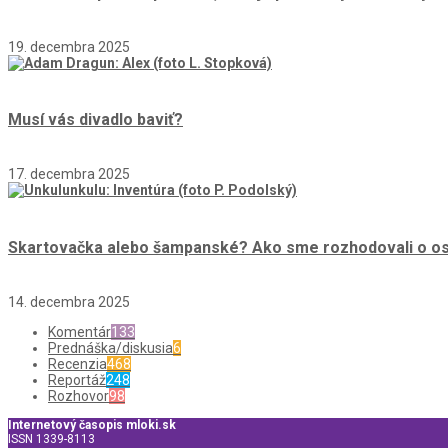
19. decembra 2025
Musí vás divadlo baviť?
17. decembra 2025
Skartovačka alebo šampanské? Ako sme rozhodovali o osu
14. decembra 2025
Komentár
133
Prednáška/diskusia
6
Recenzia
468
Reportáž
248
Rozhovor
98
Internetový časopis mloki.sk
ISSN 1339-8113