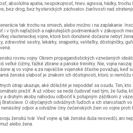
, absolútna apatia, nespokojnosť, hnev, agresia, hádky, trochu 
stave, bez drog, bez hysterických záchvatov žiarlivosti nad str
generácie tak trochu na smiech, alebo možno i na zaplakanie. In
žiť i v tých najťažších a najkrutejších podmienkach v zákopoch me
kej vlasteneckej vojne, ktoré boli donútené dočasne nebyť ženami
, zdravotné sestry, lekárky, snajperky, veliteľky, dôstojníčky, gu
avená.
čenskú rovinu vojny. Okrem propagandistických vznešených ideálov
liš veľké čižmy, ťažké zbrane a pánske trenírky. Nie, vojna naozaj
sne aj vo vojne a za najväčšie vojenské šťastie považujú, keď s
rná ženská slabosť je znakom ich dôstojnosti, ktorú si nemôžu dovo
ych útrap ukazuje, aké dôležité je nepoddať sa osudu. Ten, kto
pomáhalo prežiť. A už vôbec sa nedá čudovať nad tým, že ľudia, kt
 a druhým akoby náhodou odbočiť k potupným zážitkom z väzenia
ratislave. O obyčajných odvážnych ľuďoch a ich starostiach vo v
a nenásilný odpor a odvážne činy čečenských žien vo vojne proti 
svoju ženskú tvár. Veď vojne aj tak ženská duša nesvedčí, ani nep
e muž alebo žena.