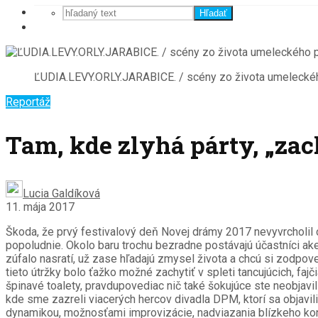
Hľadať
ĽUDIA.LEVY.ORLY.JARABICE. / scény zo života umeleckéh
Reportáž
Tam, kde zlyhá párty, „zac
Lucia Galdíková
11. mája 2017
Škoda, že prvý festivalový deň Novej drámy 2017 nevyvrcholil 
popoludnie. Okolo baru trochu bezradne postávajú účastníci akej
zúfalo nasratí, už zase hľadajú zmysel života a chcú si zodpov
tieto útržky bolo ťažko možné zachytiť v spleti tancujúcich, fajč
špinavé toalety, pravdupovediac nič také šokujúce ste neobjavil
kde sme zazreli viacerých hercov divadla DPM, ktorí sa objavil
dynamikou, možnosťami improvizácie, nadviazania blízkeho konta