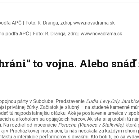
o podľa APČ | Foto: R. Dranga, zdroj: www.novadrama.sk
hráni“ to vojna. Alebo snáď 
opojnou párty v Subclube. Predstavenie
Ľudia.Levy.Orly.Jarabic
si privátnej žúrky. Začiatok je sľubný – na studené kamenné múry 
edať tú najpodstatnejšiu otázku: Aké je postavenie umelca v spol
iacich a alkoholom sa opájajúcich hercov. Ak ste si aj urobili tú n
i. Na rozdiel od inscenácie
Porucha (Vianoce v Stalkville)
, ktor
i aj v Procházkovej inscenácii, tu nás nečakala za každým rohom
ktu a interakcie performerov s divákmi. Kto boli tí, čo sa vydáv