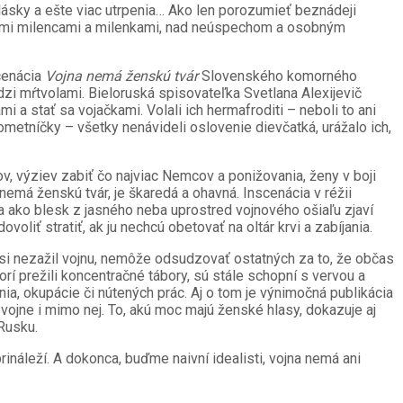
lásky a ešte viac utrpenia… Ako len porozumieť beznádeji
atenými milencami a milenkami, nad neúspechom a osobným
scenácia
Vojna nemá ženskú tvár
Slovenského komorného
dzi mŕtvolami. Bieloruská spisovateľka Svetlana Alexijevič
 a stať sa vojačkami. Volali ich hermafroditi – neboli to ani
ľometníčky – všetky nenávideli oslovenie dievčatká, urážalo ich,
, výziev zabiť čo najviac Nemcov a ponižovania, ženy v boji
 nemá ženskú tvár, je škaredá a ohavná. Inscenácia v réžii
a ako blesk z jasného neba uprostred vojnového ošiaľu zjaví
liť stratiť, ak ju nechcú obetovať na oltár krvi a zabíjania.
 si nezažil vojnu, nemôže odsudzovať ostatných za to, že občas
orí prežili koncentračné tábory, sú stále schopní s vervou a
, okupácie či nútených prác. Aj o tom je výnimočná publikácia
ojne i mimo nej. To, akú moc majú ženské hlasy, dokazuje aj
Rusku.
rináleží. A dokonca, buďme naivní idealisti, vojna nemá ani