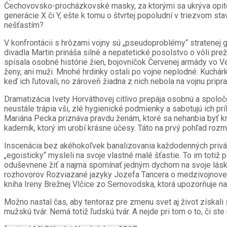
Čechovovsko-procházkovské masky, za ktorými sa ukrýva opitosť
generácie X či Y, ešte k tomu o štvrtej popoludní v triezvom 
nešťastím?
V konfrontácii s hrôzami vojny sú „pseudoproblémy“ stratenej 
divadla Martin prináša silné a nepatetické posolstvo o vôli pre
spísala osobné histórie žien, bojovníčok Červenej armády vo Veľ
ženy, ani muži. Mnohé hrdinky ostali po vojne neplodné. Kuchárky
keď ich ľutovali, no zároveň žiadna z nich nebola na vojnu pripr
Dramatizácia Ivety Horváthovej citlivo prepája osobnú a spolo
neustále trápia vši, zlé hygienické podmienky a sabotujú ich prí
Mariána Pecka priznáva pravdu ženám, ktoré sa nehanbia byť krá
kaderník, ktorý im urobí krásne účesy. Táto na prvý pohľad rozma
Inscenácia bez akéhokoľvek banalizovania každodenných privátn
„egoisticky“ mysleli na svoje vlastné malé šťastie. To im totiž 
oduševnene žiť a najmä spomínať jedným dychom na svoje lásky
rozhovorov Rozviazané jazyky Jozefa Tancera o medzivojnovej B
kniha Ireny Brežnej Vlčice zo Sernovodska, ktorá upozorňuje n
Možno nastal čas, aby tentoraz pre zmenu svet aj život získali 
mužskú tvár. Nemá totiž ľudskú tvár. A nejde pri tom o to, či st