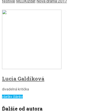
festival
MLOKizdat
Nová dráma 2017
Lucia Galdíková
divadelná kritička
všetky články
Ďalšie od autora