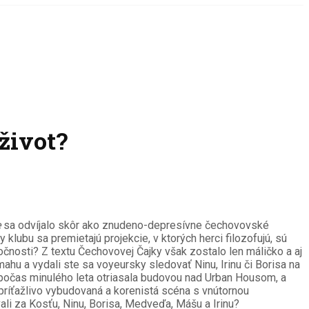
život?
e
sa odvíjalo skôr ako znudeno-depresívne čechovovské
klubu sa premietajú projekcie, v ktorých herci filozofujú, sú
očnosti? Z textu Čechovovej Čajky však zostalo len máličko a aj
ámahu a vydali ste sa voyeursky sledovať Ninu, Irinu či Borisa na
á počas minulého leta otriasala budovou nad Urban Housom, a
 príťažlivo vybudovaná a korenistá scéna s vnútornou
ali za Kosťu, Ninu, Borisa, Medveďa, Mášu a Irinu?