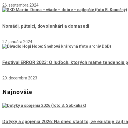
26. septembra 2024
Nomádi, pútnici, dovolenkári a domasedi
27. januára 2024
Festival ERROR 2023: O ľuďoch, ktorých máme tendenciu p
20. decembra 2023
Najnovšie
Dotyky a spojenia 2026: Na dnes stačí to, že existuje zajtra