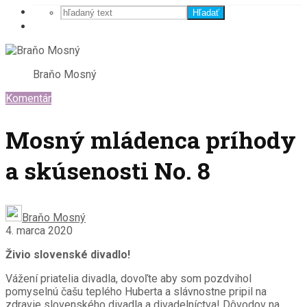
Hľadať
Braňo Mosný
Komentár
Mosný mládenca príhody
a skúsenosti No. 8
Braňo Mosný
4. marca 2020
Živio slovenské divadlo!
Vážení priatelia divadla, dovoľte aby som pozdvihol
pomyselnú čašu teplého Huberta a slávnostne pripil na
zdravie slovenského divadla a divadelníctva! Dôvodov na