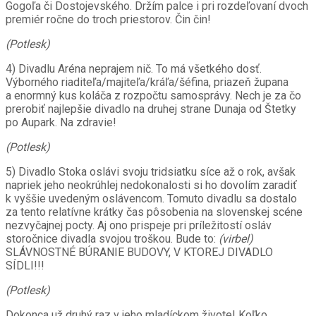
Gogoľa či Dostojevského. Držím palce i pri rozdeľovaní dvoch
premiér ročne do troch priestorov. Čin čin!
(Potlesk)
4) Divadlu Aréna neprajem nič. To má všetkého dosť.
Výborného riaditeľa/majiteľa/kráľa/šéfina, priazeň župana
a enormný kus koláča z rozpočtu samosprávy. Nech je za čo
prerobiť najlepšie divadlo na druhej strane Dunaja od Štetky
po Aupark. Na zdravie!
(Potlesk)
5) Divadlo Stoka oslávi svoju tridsiatku síce až o rok, avšak
napriek jeho neokrúhlej nedokonalosti si ho dovolím zaradiť
k vyššie uvedeným oslávencom. Tomuto divadlu sa dostalo
za tento relatívne krátky čas pôsobenia na slovenskej scéne
nezvyčajnej pocty. Aj ono prispeje pri príležitostí osláv
storočnice divadla svojou troškou. Bude to:
(virbel)
SLÁVNOSTNÉ BÚRANIE BUDOVY, V KTOREJ DIVADLO
SÍDLI!!!
(Potlesk)
Dokonca už druhý raz v jeho mladíckom živote! Koľko