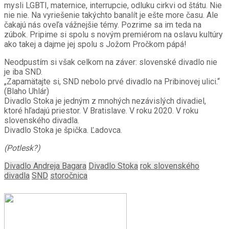
mysli LGBTI, maternice, interrupcie, odluku cirkvi od štátu. Nie
nie nie. Na vyriešenie takýchto banalít je ešte more času. Ale
čakajú nás oveľa vážnejšie témy. Pozrime sa im teda na
zúbok. Pripime si spolu s novým premiérom na oslavu kultúry
ako takej a dajme jej spolu s Jožom Pročkom pápá!
Neodpustím si však celkom na záver: slovenské divadlo nie
je iba SND.
„Zapamätajte si, SND nebolo prvé divadlo na Pribinovej ulici.“
(Blaho Uhlár)
Divadlo Stoka je jedným z mnohých nezávislých divadiel,
ktoré hľadajú priestor. V Bratislave. V roku 2020. V roku
slovenského divadla.
Divadlo Stoka je špička. Ľadovca.
(Potlesk?)
Divadlo Andreja Bagara
Divadlo Stoka
rok slovenského
divadla
SND
storočnica