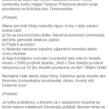
symboliky, koľko mágie! Teda po Pribinovej ukončí svoje
pôsobenie na Košickej ulici. Fenomenálne.
(Potlesk)
Máme pre milú Stoku niekoľko tipov, čo by v tejto situácii
mohla robiť:
a) Dá sa na kočovnícku dráhu. Návrat ku koreňom (commedia
dell’arte, jarmočné atrakcie, pašie).
b) Pôjde k jezuitom.
c) Naskúša zaručene úspešnú zájazdovú komédiu alebo
rovno muzikál.
d) Kúpi kontajnery a postaví si priestor tam, kde ho divadlu
mesto v 2006 prvýkrát zbúralo. „Keď v Číne dokážu postaviť
nemocnicu za 10 dní, divadlo postavíme za deň.“ (Blaho Uhlár)
Nechajme však takéto trpké témy. Oslávme spolu divadlo ako
fenomén, komunikačný prostriedok, chrám, životný štýl.
Oslávme život.
(Potlesk)
Je toľko problémov, s ktorými sa v súčasnosti musíme na
tomto našom malebnom Slovensku potýkať. Nemám teraz na