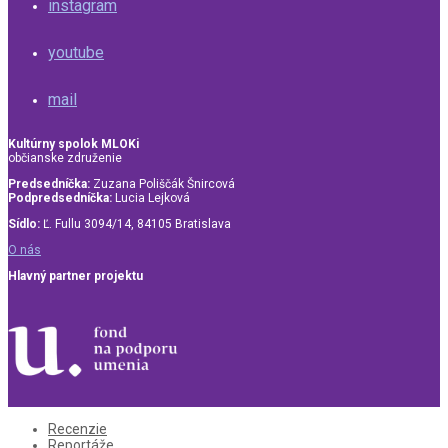
instagram
youtube
mail
Kultúrny spolok MLOKi
občianske združenie
Predsedníčka:
Zuzana Poliščák Šnircová
Podpredsedníčka:
Lucia Lejková
Sídlo:
Ľ. Fullu 3094/14, 84105 Bratislava
O nás
Hlavný partner projektu
Recenzie
Reportáže