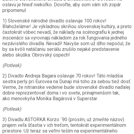
oslavu je hneď niekoľko. Dovoľte, aby som vám ich zopár
pripomenul:
1) Slovenské národné divadlo oslavuje 100 rokov!
Blahoželáme! Je výkladnou skriňou slovenskej kultúry, a preto
častokrát vôbec nevadí, že náklady na scénografiu k jednej
inscenácii sa vyrovnajú nákladom za rok fungovania jedného
nezávislého divadla. Nevadí! Navyše som už dlho nepočul, že
by sa kvôli natáčaniu seriálu zrušilo nejaké predstavenie
alebo skúška. Obrovský úspech!
(Potlesk)
2) Divadlo Andreja Bagara oslavuje 70 rokov! Táto mladšia
sestra perly pri Eurovea na Dunaji má toho za sebou tiež dosť.
Verme, že nitrianske vedenie bude slovenské divadlo naďalej
dobre reprezentovať doma i vo svete, prinajmenšom tak,
ako menovkyňa Monika Bagárová v Superstar.
(Potlesk)
3) Divadlu ASTORKA Korzo ´90 (prosím, už zmeňte názov)
prajem veľa šťastia v ich treťom, tentokrát experimentálnom
priestore. Už teraz sa veľmi teším na experimentálneho