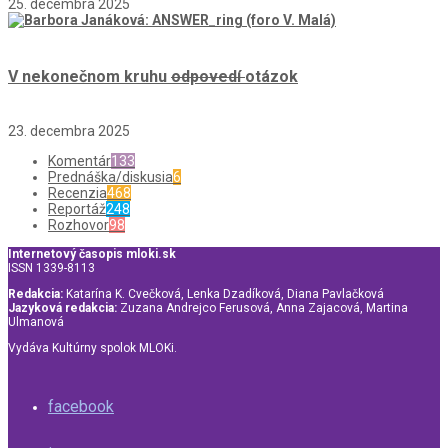
25. decembra 2025
V nekonečnom kruhu
odpovedí
otázok
23. decembra 2025
Komentár
133
Prednáška/diskusia
6
Recenzia
468
Reportáž
248
Rozhovor
98
Internetový časopis mloki.sk
ISSN 1339-8113
Redakcia:
Katarína K. Cvečková, Lenka Dzadíková, Diana Pavlačková
Jazyková redakcia:
Zuzana Andrejco Ferusová, Anna Zajacová, Martina
Ulmanová
Vydáva Kultúrny spolok MLOKi.
facebook