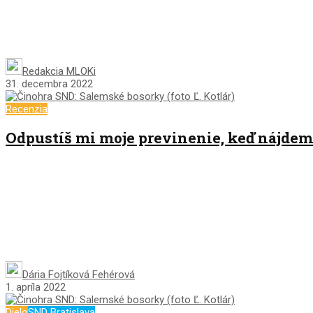
Redakcia MLOKi
31. decembra 2022
Recenzia
Odpustíš mi moje previnenie, keď nájde
Dária Fojtíková Fehérová
1. apríla 2022
Dielo
SND Bratislava