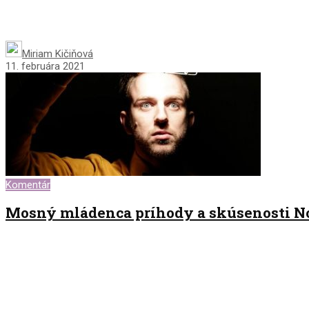
Miriam Kičiňová
11. februára 2021
Komentár
Mosný mládenca príhody a skúsenosti No