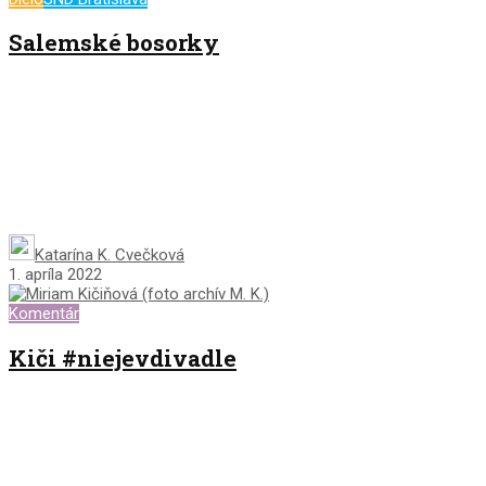
Salemské bosorky
Katarína K. Cvečková
1. apríla 2022
Komentár
Kiči #niejevdivadle