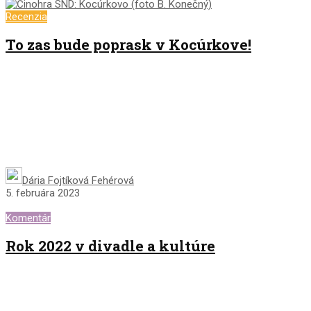
Recenzia
To zas bude poprask v Kocúrkove!
Dária Fojtíková Fehérová
5. februára 2023
Komentár
Rok 2022 v divadle a kultúre