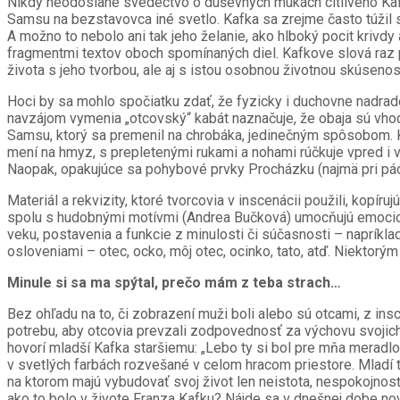
Nikdy neodoslané svedectvo o duševných mukách citlivého Kafk
Samsu na bezstavovca iné svetlo. Kafka sa zrejme často túžil 
A možno to nebolo ani tak jeho želanie, ako hlboký pocit kriv
fragmentmi textov oboch spomínaných diel. Kafkove slová raz 
života s jeho tvorbou, ale aj s istou osobnou životnou skúseno
Hoci by sa mohlo spočiatku zdať, že fyzicky i duchovne nadrad
navzájom vymenia „otcovský“ kabát naznačuje, že obaja sú vhode
Samsu, ktorý sa premenil na chrobáka, jedinečným spôsobom. K
mení na hmyz, s prepletenými rukami a nohami rúčkuje vpred i vz
Naopak, opakujúce sa pohybové prvky Procházku (najmä pri pádoc
Materiál a rekvizity, ktoré tvorcovia v inscenácii použili, kop
spolu s hudobnými motívmi (Andrea Bučková) umocňujú emocion
veku, postavenia a funkcie z minulosti či súčasnosti – napríkla
osloveniami – otec, ocko, môj otec, ocinko, tato, atď. Niektorým
Minule si sa ma spýtal, prečo mám z teba strach…
Bez ohľadu na to, či zobrazení muži boli alebo sú otcami, z ins
potrebu, aby otcovia prevzali zodpovednosť za výchovu svojich
hovorí mladší Kafka staršiemu: „Lebo ty si bol pre mňa mera
v svetlých farbách rozvešané v celom hracom priestore. Mladí t
na ktorom majú vybudovať svoj život len neistota, nespokojnos
ako to bolo v živote Franza Kafku? Nájde sa v dnešnej dobe nov