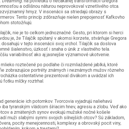
. Dreaming.
na poviedku o nečakanej transformácii Gregora
omnosťou a odlišnou náturou neprovokoval vznetlivého otca.
bezvýznamný hmyz. V inscenácii sa striedajú obrazy s
rmerov. Tento princíp zdôrazňuje nielen prepojenosť Kafkovho
nohom stotožňujú.
čík, nie je to celkom jednoznačné. Gesto, pri ktorom si herci
ou je, že Tilajčík spútaný v akomsi korzete, stvárňuje Gregora
,
dosahujú v tejto inscenácii svoj vrchol. Tilajčík sa doslova
mné šialenstvo, úzkosť i snaha o únik z vlastného tela.
čšiu variabilnosť ako aj jasnejšie významové ukotvenie.
 mlieko roztečené po podlahe či rozmliaždené jablká, ktoré
afie zobrazujúce portréty známych i neznámych mužov rôzneho
 Procházka ostentatívne prezentoval divákom a uvádzal ich
ú fotku mlčky roztrhal.
ud generácie ich potomkov. Tvorcovia vyjadrujú naliehavú
 iba tyranským vládcom šíriacim hnev, agresiu a zlobu. Veď ako
h otcov a zmätených synov evokujú mužské nočné košele
ladí muži slabými synmi svojich silnejších otcov? Sú základom,
vera, pocity menejcennosti, komplexy a obrovský pocit viny,
 pohŕdaním, krikom a trestami?