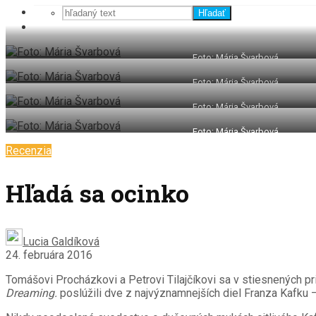
Hľadať
Foto: Mária Švarbová
Foto: Mária Švarbová
Foto: Mária Švarbová
Foto: Mária Švarbová
Recenzia
Hľadá sa ocinko
Lucia Galdíková
24. februára 2016
Tomášovi Procházkovi a Petrovi Tilajčíkovi sa v stiesnených pr
Dreaming.
poslúžili dve z najvýznamnejších diel Franza Kafku