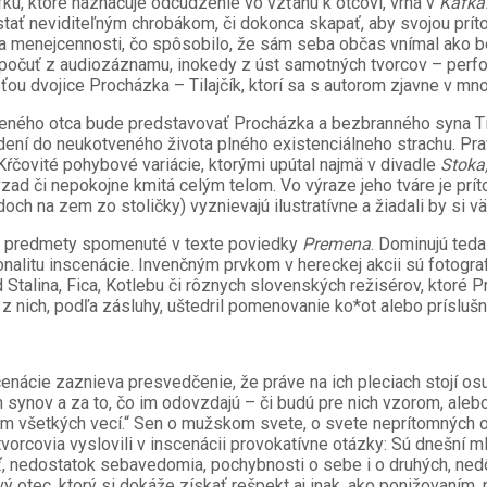
u, ktoré naznačuje odcudzenie vo vzťahu k otcovi, vrhá v
Kafka
stať neviditeľným chrobákom, či dokonca skapať, aby svojou prít
dy a menejcennosti, čo spôsobilo, že sám seba občas vnímal ako 
počuť z audiozáznamu, inokedy z úst samotných tvorcov – perfo
sťou dvojice Procházka – Tilajčík, ktorí sa s autorom zjavne v m
eného otca bude predstavovať Procházka a bezbranného syna Tilaj
ní do neukotveného života plného existenciálneho strachu. Pravd
ŕčovité pohybové variácie, ktorými upútal najmä v divadle
Stoka
ad či nepokojne kmitá celým telom. Vo výraze jeho tváre je príto
h na zem zo stoličky) vyznievajú ilustratívne a žiadali by si vä
írujú predmety spomenuté v texte poviedky
Premena
. Dominujú teda
alitu inscenácie. Invenčným prvkom v hereckej akcii sú fotogr
d Stalina, Fica, Kotlebu či rôznych slovenských režisérov, ktoré
 z nich, podľa zásluhy, uštedril pomenovanie ko*ot alebo príslušn
cenácie zaznieva presvedčenie, že práve na ich pleciach stojí os
 synov a za to, čo im odovzdajú – či budú pre nich vzorom, alebo
dlom všetkých vecí.“ Sen o mužskom svete, o svete neprítomnýc
vorcovia vyslovili v inscenácii provokatívne otázky: Sú dnešní m
ť, nedostatok sebavedomia, pochybnosti o sebe i o druhých, nedô
ý otec, ktorý si dokáže získať rešpekt aj inak, ako ponižovaním,