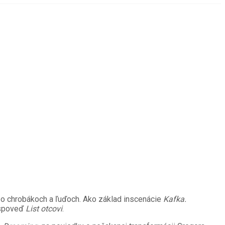
, o chrobákoch a ľuďoch. Ako základ inscenácie
Kafka.
a spoveď
List otcovi
.