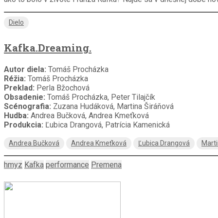
Dielo
Kafka.Dreaming.
Autor diela:
Tomáš Procházka
Réžia:
Tomáš Procházka
Preklad:
Perla Bžochová
Obsadenie:
Tomáš Procházka, Peter Tilajčík
Scénografia:
Zuzana Hudáková, Martina Širáňová
Hudba:
Andrea Bučková, Andrea Kmeťková
Produkcia:
Ľubica Drangová, Patrícia Kamenická
Andrea Bučková
Andrea Kmeťková
Ľubica Drangová
Marti
hmyz
Kafka
performance
Premena