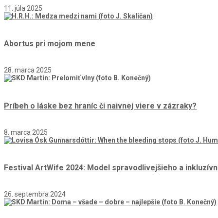
11. júla 2025
Abortus pri mojom mene
28. marca 2025
Príbeh o láske bez hraníc či naivnej viere v zázraky?
8. marca 2025
Festival ArtWife 2024: Model spravodlivejšieho a inkluzív
26. septembra 2024