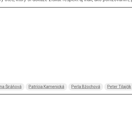
na Širáňová
Patrícia Kamenická
Perla Bžochová
Peter Tilajčík