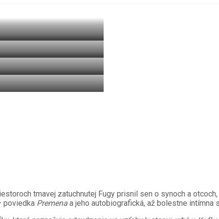
iestoroch tmavej zatuchnutej Fugy prisnil sen o synoch a otcoch
 – poviedka
Premena
a jeho autobiografická, až bolestne intímn