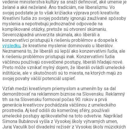
vedenie ministerstva kultúry sa snaží definovať, aké umenie je
želané a aké neželané. Áno tradíciám, nie liberalizmu. Vo
svojej podstate je to však križiacka výprava proti kreativite.
Kreatívni ľudia zo svojej podstaty ignorujú zaužívané spôsoby
myslenia a nepotrebujú jednoznačné odpovede na
komplikované otázky, pretože sú otvorení skúmaniu.
Severozápadná univerzita skúmala, ako liberáli a
konzervatívci pristupujú k riešeniu problémov a dospela k
výsledku
, že kreatívne myslenie dominovalo u liberálov.
Neznamená to, že liberáli sú lepší ako konzervatívni ľudia, ale
k riešeniu problémov pristupujú inak. Konzervatívni ľudia
väčšinou používajú osvedčené postupy, liberáli hľadajú nové.
Preto môže vznikať mylný dojem, že liberáli ovládli umelecké
inštitúcie, ale v skutočnosti sú to miesta, na ktorých majú zo
svojej povahy väčší potenciál uspieť.
Vzťah medzi kreatívnym priemyslom a umením by sa dal
demonštrovať na reklamnom biznise na Slovensku. Reklamný
trh sa na Slovensku formoval počas 90. rokov a prvá
generácia kreatívcov pochádzala väčšinou z umeleckého
prostredia. Aj keď odišli do komerčnej sféry, používali
umelecké postupy aplikovateľné na toto odvetvie. Napríklad
Simona Bubánová vyšla z Vysokej školy výtvarných umen,
Juraj Vaculík bol divadelný režisér z Vysokej školy múzických