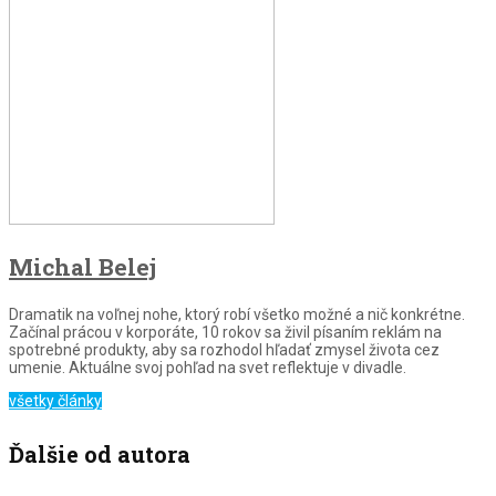
Michal Belej
Dramatik na voľnej nohe, ktorý robí všetko možné a nič konkrétne.
Začínal prácou v korporáte, 10 rokov sa živil písaním reklám na
spotrebné produkty, aby sa rozhodol hľadať zmysel života cez
umenie. Aktuálne svoj pohľad na svet reflektuje v divadle.
všetky články
Ďalšie od autora