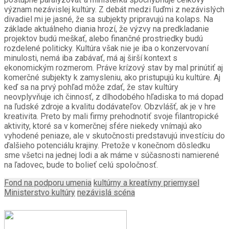
význam nezávislej kultúry. Z debát medzi ľuďmi z nezávislých
divadiel mi je jasné, že sa subjekty pripravujú na kolaps. Na
základe aktuálneho diania hrozí, že výzvy na predkladanie
projektov budú meškať, alebo finančné prostriedky budú
rozdelené politicky. Kultúra však nie je iba o konzervovaní
minulosti, nemá iba zabávať, má aj širší kontext s
ekonomickým rozmerom. Práve krízový stav by mal prinútiť aj
komerčné subjekty k zamysleniu, ako pristupujú ku kultúre. Aj
keď sa na prvý pohľad môže zdať, že stav kultúry
neovplyvňuje ich činnosť, z dlhodobého hľadiska to má dopad
na ľudské zdroje a kvalitu dodávateľov. Obzvlášť, ak je v hre
kreativita. Preto by mali firmy prehodnotiť svoje filantropické
aktivity, ktoré sa v komerčnej sfére niekedy vnímajú ako
vyhodené peniaze, ale v skutočnosti predstavujú investíciu do
ďalšieho potenciálu krajiny. Pretože v konečnom dôsledku
sme všetci na jednej lodi a ak máme v súčasnosti namierené
na ľadovec, bude to bolieť celú spoločnosť.
Fond na podporu umenia
kultúrny a kreatívny priemysel
Ministerstvo kultúry
nezávislá scéna