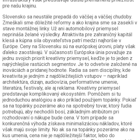
pre našu krajinu.
Slovensko sa neustále prepadá do väčšej a väčšej chudoby.
Zmeškali sme dôležité reformy a ako krajina sme sa zasekli v
stave montážnej linky. Už ani automobilový priemysel
neprináša želané výsledky. Atraktivita pre zahraničný kapitál
klesá a kúpna sila obyvateľstva patrí medzi najhoršie v
Európe. Ceny na Slovensku sú na európskej úrovni, platy však
ďaleko zaostávajú. V súčasnosti Európska únia považuje za
jednu svojich priorít kreatívny priemysel, keďže je to jeden z
najrýchlejšie rastúcich segmentov. Je to odvetvie založené na
inováciách a pridanej hodnote. Radia sa sem disciplíny, kde
kreativita je jedným z najdôležitejších vstupov – napríklad
architektúra, dizajn, audiovízia, performatívne umenie,
literatúra, festivaly, ale aj reklama. Kreatívny priemysel
predstavuje komplikovaný ekosystém. Pomôžem si tu
jednoduchou analógiou a ako príklad použijem topánky. Pokiaľ
sa na topánky pozeráme ako na spotrebný tovar, ktorý ľudia
potrebujú, aby nechodili bosí, základným atribútom pri
rozhodovaní o nákupe bude cena. V tom prípade sa
konkurenčná výhoda získava minimalizáciou nákladov, ktoré
však majú svoje limity. No ak sa na topánky pozeráme ako na
kus umenia, cena nie je najdôležitejší faktor, lebo do