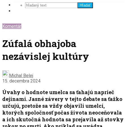
Hľadať
Komentár
Zúfalá obhajoba
nezávislej kultúry
Michal Belej
15. decembra 2024
Úvahy o hodnote umelca sa ťahajú naprieč
dejinami. Jasné závery v tejto debate sa ťažko
určujú, pretože sa vždy objavili umelci,
ktorých spoločnosť počas života neoceňovala
a ich skutočná hodnota sa prejavila až stovky
rokov po smrti. Ako príklad sa uvádza