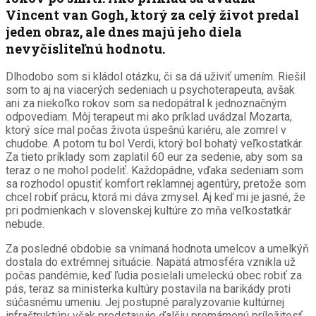
Vincent van Gogh, ktorý za celý život predal
jeden obraz, ale dnes majú jeho diela
nevyčísliteľnú hodnotu.
Dlhodobo som si kládol otázku, či sa dá uživiť umením. Riešil
som to aj na viacerých sedeniach u psychoterapeuta, avšak
ani za niekoľko rokov som sa nedopátral k jednoznačným
odpovediam. Môj terapeut mi ako príklad uvádzal Mozarta,
ktorý síce mal počas života úspešnú kariéru, ale zomrel v
chudobe. A potom tu bol Verdi, ktorý bol bohatý veľkostatkár.
Za tieto príklady som zaplatil 60 eur za sedenie, aby som sa
teraz o ne mohol podeliť. Každopádne, vďaka sedeniam som
sa rozhodol opustiť komfort reklamnej agentúry, pretože som
chcel robiť prácu, ktorá mi dáva zmysel. Aj keď mi je jasné, že
pri podmienkach v slovenskej kultúre zo mňa veľkostatkár
nebude.
Za posledné obdobie sa vnímaná hodnota umelcov a umelkýň
dostala do extrémnej situácie. Napätá atmosféra vznikla už
počas pandémie, keď ľudia posielali umeleckú obec robiť za
pás, teraz sa ministerka kultúry postavila na barikády proti
súčasnému umeniu. Jej postupné paralyzovanie kultúrnej
infraštruktúry však predstavuje ďalšiu premárnenú príležitosť