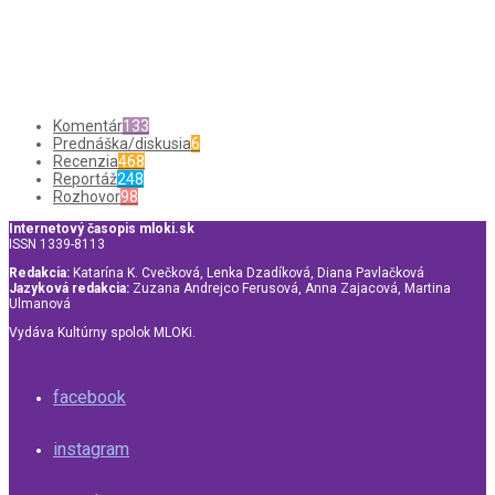
Komentár
133
Prednáška/diskusia
6
Recenzia
468
Reportáž
248
Rozhovor
98
Internetový časopis mloki.sk
ISSN 1339-8113
Redakcia:
Katarína K. Cvečková, Lenka Dzadíková, Diana Pavlačková
Jazyková redakcia:
Zuzana Andrejco Ferusová, Anna Zajacová, Martina
Ulmanová
Vydáva Kultúrny spolok MLOKi.
facebook
instagram