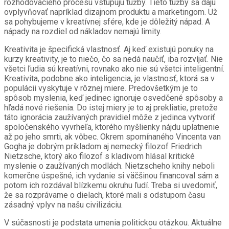
rozhodovacieho procesu vstupujú túžby. Tieto túžby sa dajú
ovplyvňovať napríklad dizajnom produktu a marketingom. Už
sa pohybujeme v kreatívnej sfére, kde je dôležitý nápad. A
nápady na rozdiel od nákladov nemajú limity.
Kreativita je špecifická vlastnosť. Aj keď existujú ponuky na
kurzy kreativity, je to niečo, čo sa nedá naučiť, iba rozvíjať. Nie
všetci ľudia sú kreatívni, rovnako ako nie sú všetci inteligentní.
Kreativita, podobne ako inteligencia, je vlastnosť, ktorá sa v
populácii vyskytuje v rôznej miere. Predovšetkým je to
spôsob myslenia, keď jedinec ignoruje osvedčené spôsoby a
hľadá nové riešenia. Do istej miery je to aj prekliatie, pretože
táto ignorácia zaužívaných pravidiel môže z jedinca vytvoriť
spoločenského vyvrheľa, ktorého myšlienky nájdu uplatnenie
až po jeho smrti, ak vôbec. Okrem spomínaného Vincenta van
Gogha je dobrým príkladom aj nemecký filozof Friedrich
Nietzsche, ktorý ako filozof s kladivom hlásal kritické
myslenie o zaužívaných modlách. Nietzscheho knihy neboli
komerčne úspešné, ich vydanie si väčšinou financoval sám a
potom ich rozdával blízkemu okruhu ľudí. Treba si uvedomiť,
že sa rozprávame o dielach, ktoré mali s odstupom času
zásadný vplyv na našu civilizáciu.
V súčasnosti je podstata umenia politickou otázkou. Aktuálne