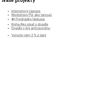
Internetový časopis
Workshopy Píš, ako tancujú
🔊 Prednášky/diskusie
Kniha Ako písať o divadle
Divadlo v ére antropocénu
Venujte nám 2 % z daní