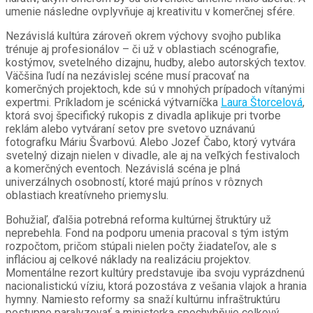
umenie následne ovplyvňuje aj kreativitu v komerčnej sfére.
Nezávislá kultúra zároveň okrem výchovy svojho publika
trénuje aj profesionálov – či už v oblastiach scénografie,
kostýmov, svetelného dizajnu, hudby, alebo autorských textov.
Väčšina ľudí na nezávislej scéne musí pracovať na
komerčných projektoch, kde sú v mnohých prípadoch vítanými
expertmi. Príkladom je scénická výtvarníčka
Laura Štorcelová
,
ktorá svoj špecifický rukopis z divadla aplikuje pri tvorbe
reklám alebo vytváraní setov pre svetovo uznávanú
fotografku Máriu Švarbovú. Alebo Jozef Čabo, ktorý vytvára
svetelný dizajn nielen v divadle, ale aj na veľkých festivaloch
a komerčných eventoch. Nezávislá scéna je plná
univerzálnych osobností, ktoré majú prínos v rôznych
oblastiach kreatívneho priemyslu.
Bohužiaľ, ďalšia potrebná reforma kultúrnej štruktúry už
neprebehla. Fond na podporu umenia pracoval s tým istým
rozpočtom, pričom stúpali nielen počty žiadateľov, ale s
infláciou aj celkové náklady na realizáciu projektov.
Momentálne rezort kultúry predstavuje iba svoju vyprázdnenú
nacionalistickú víziu, ktorá pozostáva z vešania vlajok a hrania
hymny. Namiesto reformy sa snaží kultúrnu infraštruktúru
postupne paralyzovať a ministerka spochybňuje celkový