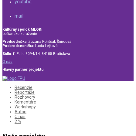
youtube
mail
Kultúrny spolok MLOKi
občianske združenie
Predsedníčka:
Zuzana Poliščák Šnircová
Podpredsedníčka:
Lucia Lejková
Sídlo:
Ľ. Fullu 3094/14, 84105 Bratislava
O nás
Hlavný partner projektu
Recenzie
Reportáže
Rozhovory
Komentáre
Workshopy
Autori
O nás
2 %
Naše projekty