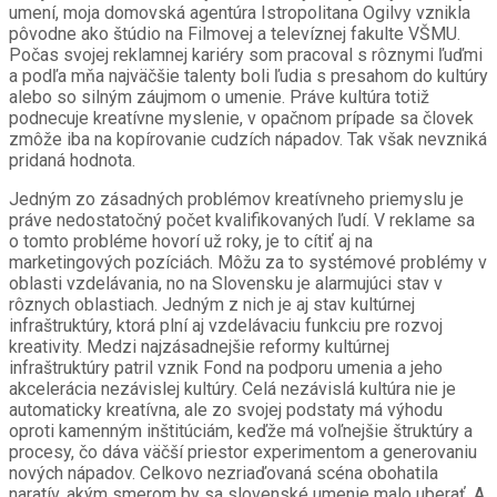
umení, moja domovská agentúra Istropolitana Ogilvy vznikla
pôvodne ako štúdio na Filmovej a televíznej fakulte VŠMU.
Počas svojej reklamnej kariéry som pracoval s rôznymi ľuďmi
a podľa mňa najväčšie talenty boli ľudia s presahom do kultúry
alebo so silným záujmom o umenie. Práve kultúra totiž
podnecuje kreatívne myslenie, v opačnom prípade sa človek
zmôže iba na kopírovanie cudzích nápadov. Tak však nevzniká
pridaná hodnota.
Jedným zo zásadných problémov kreatívneho priemyslu je
práve nedostatočný počet kvalifikovaných ľudí. V reklame sa
o tomto probléme hovorí už roky, je to cítiť aj na
marketingových pozíciách. Môžu za to systémové problémy v
oblasti vzdelávania, no na Slovensku je alarmujúci stav v
rôznych oblastiach. Jedným z nich je aj stav kultúrnej
infraštruktúry, ktorá plní aj vzdelávaciu funkciu pre rozvoj
kreativity. Medzi najzásadnejšie reformy kultúrnej
infraštruktúry patril vznik Fond na podporu umenia a jeho
akcelerácia nezávislej kultúry. Celá nezávislá kultúra nie je
automaticky kreatívna, ale zo svojej podstaty má výhodu
oproti kamenným inštitúciám, keďže má voľnejšie štruktúry a
procesy, čo dáva väčší priestor experimentom a generovaniu
nových nápadov. Celkovo nezriaďovaná scéna obohatila
naratív, akým smerom by sa slovenské umenie malo uberať. A