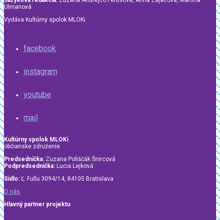
Jazyková redakcia:
Zuzana Andrejco Ferusová, Anna Zajacová, Martina
Ulmanová
Vydáva Kultúrny spolok MLOKi.
facebook
instagram
youtube
mail
Kultúrny spolok MLOKi
občianske združenie
Predsedníčka:
Zuzana Poliščák Šnircová
Podpredsedníčka:
Lucia Lejková
Sídlo:
Ľ. Fullu 3094/14, 84105 Bratislava
O nás
Hlavný partner projektu