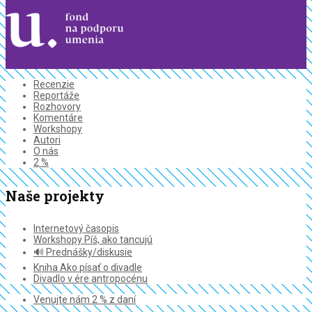
Recenzie
Reportáže
Rozhovory
Komentáre
Workshopy
Autori
O nás
2 %
Naše projekty
Internetový časopis
Workshopy Píš, ako tancujú
🔊 Prednášky/diskusie
Kniha Ako písať o divadle
Divadlo v ére antropocénu
Venujte nám 2 % z daní