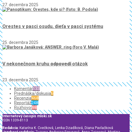
27. decembra 2025
Orestes v pasci osudu, dieťa v pasci systému
25. decembra 2025
V nekonečnom kruhu
odpovedí
otázok
23. decembra 2025
Komentár
133
Prednáška/diskusia
6
Recenzia
468
Reportáž
248
Rozhovor
98
Internetový časopis mloki.sk
ISSN 1339-8113
Redakcia:
Katarína K. Cvečková, Lenka Dzadíková, Diana Pavlačková