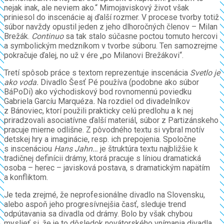
nejak inak, ale neviem ako.“ Mimojaviskový život však
priniesol do inscenácie aj ďalší rozmer. V procese tvorby totiž
súbor navždy opustil jeden z jeho dlhoročných členov – Milan
Brežák.
Continuo
sa tak stalo súčasne poctou tomuto hercovi
a symbolickým medzníkom v tvorbe súboru. Ten samozrejme
pokračuje ďalej, no už v ére „po Milanovi Brežákovi“.
Tretí spôsob práce s textom reprezentuje inscenácia
Svetlo je
ako voda.
Divadlo Šesť Pé používa (podobne ako súbor
BáPoDi) ako východiskový bod rovnomennú poviedku
Gabriela Garcíu Marquéza
.
Na rozdiel od divadelníkov
z Bánoviec, ktorí použili prakticky celú predlohu a k nej
priradzovali asociatívne ďalší materiál, súbor z Partizánskeho
pracuje mierne odlišne. Z pôvodného textu si vybral motív
detskej hry a imaginácie, resp. ich prepojenia. Spoločne
s inscenáciou
Hans Jahn…
je štruktúra textu najbližšie k
tradičnej definícii drámy, ktorá pracuje s líniou dramatická
osoba – herec – javisková postava, s dramatickým napätím
a konfliktom.
Je teda zrejmé, že neprofesionálne divadlo na Slovensku,
alebo aspoň jeho progresívnejšia časť, sleduje trend
odpútavania sa divadla od drámy. Bolo by však chybou
myslieť si, že je to dôsledok novátorského vnímania divadla