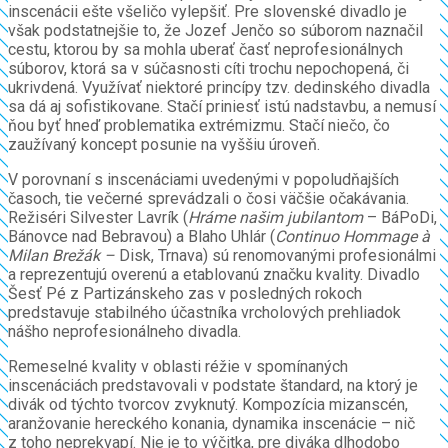
inscenácii ešte všeličo vylepšiť. Pre slovenské divadlo je
však podstatnejšie to, že Jozef Jenčo so súborom naznačil
cestu, ktorou by sa mohla uberať časť neprofesionálnych
súborov, ktorá sa v súčasnosti cíti trochu nepochopená, či
ukrivdená. Využívať niektoré princípy tzv. dedinského divadla
sa dá aj sofistikovane. Stačí priniesť istú nadstavbu, a nemusí
ňou byť hneď problematika extrémizmu. Stačí niečo, čo
zaužívaný koncept posunie na vyššiu úroveň.
V porovnaní s inscenáciami uvedenými v popoludňajších
časoch, tie večerné sprevádzali o čosi väčšie očakávania.
Režiséri Silvester Lavrík (
Hráme našim jubilantom
– BáPoDi,
Bánovce nad Bebravou) a Blaho Uhlár (
Continuo Hommage à
Milan Brežák –
Disk, Trnava) sú renomovanými profesionálmi
a reprezentujú overenú a etablovanú značku kvality. Divadlo
Šesť Pé z Partizánskeho zas v posledných rokoch
predstavuje stabilného účastníka vrcholových prehliadok
nášho neprofesionálneho divadla.
Remeselné kvality v oblasti réžie v spomínaných
inscenáciách predstavovali v podstate štandard, na ktorý je
divák od týchto tvorcov zvyknutý. Kompozícia mizanscén,
aranžovanie hereckého konania, dynamika inscenácie – nič
z toho neprekvapí. Nie je to výčitka, pre diváka dlhodobo