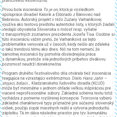
pravicového extrémizmu.
Prvou bola inscenácia
To je on,
ktorá je výsledkom
spolupráce divadiel Kalorik a
Eldorado
z
Bánoviec nad
Bebravou. Autorský projekt v réžii Zuzany Varhaníkovej
využíva ako textovú predlohu autentické listy, v ktorých žiadali
vtedajší obyvatelia Slovenska o milosť resp. vyňatie
z transportných zoznamov prezidenta Jozefa Tisa. Osobne si
túto inscenáciu vážim preto, že Varhaníková sa tejto
problematike venovala už v časoch, kedy nešlo ani zďaleka
o takú trendovú tému ako dnes. Nič na tom nemení, že
samotnej inscenácii by pomohla dôslednejšia práca
s dynamikou, pretože sila jednotlivých príbehov divákovu
pozornosť neudrží donekonečna.
Program druhého festivalového dňa otvárala tiež inscenácia
reagujúca na vzrastajúci extrémizmus. Dielo
Hans Jahn –
stojaci, bdiaci…
Kladzianskeho ľudového divadla (KĽUD)
môže byť minimálne v jednom ohľade veľkou inšpiráciou pre
viaceré neprofesionálne súbory. Základná schéma textu totiž
vychádza z pomerne rozšírenej koncepcie. Tvorcovia vyberú
základné charakterové typy príznačné pre súčasný slovenský
vidiek, použijú zopár miestnych reálií a vytvoria jednoduchú
zápletku. Tá im dáva následne priestor pre tzv. komunálnu