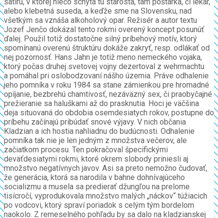
satiru, v ktorej niečo schytá tu starosta, tam poštárka, či lekár,
alebo klebetná suseda, a keďže sme na Slovensku, nad
všetkým sa vznáša alkoholový opar. Režisér a autor textu
Jozef Jenčo dokázal tento rokmi overený koncept posunúť
ďalej. Použil totiž dostatočne silný príbehový motív, ktorý
spomínanú overenú štruktúru dokáže zakryť, resp. odlákať od
nej pozornosť. Hans Jahn je totiž meno nemeckého vojaka,
ktorý počas druhej svetovej vojny dezertoval z wehrmachtu
a pomáhal pri oslobodzovaní nášho územia. Práve odhalenie
jeho pomníka v roku 1984 sa stane zámienkou pre hromadné
opíjanie, bezbrehú chamtivosť, nezáväzný sex, či praobyčajné
prežieranie sa haluškami až do prasknutia. Hoci je väčšina
deja situovaná do obdobia osemdesiatych rokov, postupne do
príbehu začínajú pribúdať snové výjavy. V nich občania
Kladzian a ich hostia nahliadnu do budúcnosti. Odhalenie
pomníka tak nie je len jedným z množstva večerov, ale
začiatkom procesu. Ten pokračoval špecifickými
deväťdesiatymi rokmi, ktoré okrem slobody priniesli aj
množstvo negatívnych javov. Asi sa preto nemožno čudovať,
že generácia, ktorá sa narodila v bahne dohnívajúceho
socializmu a musela sa predierať džungľou na prelome
tisícročí, vyprodukovala množstvo malých „náckov“ túžiacich
po vodcovi, ktorý spraví poriadok s celým tým bordelom
naokolo. Z remeselného pohľadu by sa dalo na kladzianskej