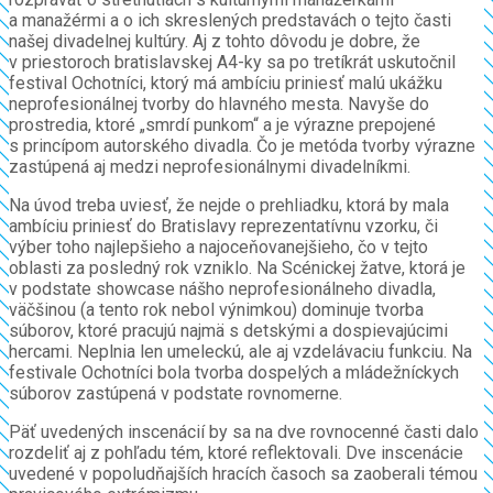
a manažérmi a o ich skreslených predstavách o tejto časti
našej divadelnej kultúry. Aj z tohto dôvodu je dobre, že
v priestoroch bratislavskej A4-ky sa po tretíkrát uskutočnil
festival Ochotníci, ktorý má ambíciu priniesť malú ukážku
neprofesionálnej tvorby do hlavného mesta. Navyše do
prostredia, ktoré „smrdí punkom“ a je výrazne prepojené
s princípom autorského divadla. Čo je metóda tvorby výrazne
zastúpená aj medzi neprofesionálnymi divadelníkmi.
Na úvod treba uviesť, že nejde o prehliadku, ktorá by mala
ambíciu priniesť do Bratislavy reprezentatívnu vzorku, či
výber toho najlepšieho a najoceňovanejšieho, čo v tejto
oblasti za posledný rok vzniklo. Na Scénickej žatve, ktorá je
v podstate showcase nášho neprofesionálneho divadla,
väčšinou (a tento rok nebol výnimkou) dominuje tvorba
súborov, ktoré pracujú najmä s detskými a dospievajúcimi
hercami. Neplnia len umeleckú, ale aj vzdelávaciu funkciu. Na
festivale Ochotníci bola tvorba dospelých a mládežníckych
súborov zastúpená v podstate rovnomerne.
Päť uvedených inscenácií by sa na dve rovnocenné časti dalo
rozdeliť aj z pohľadu tém, ktoré reflektovali. Dve inscenácie
uvedené v popoludňajších hracích časoch sa zaoberali témou