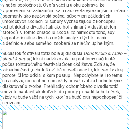
v našej spoločnosti. Oveľa väčšiu úlohu zohráva, že
v porovnaní so zahraničím sa u nás oveľa výraznejšie miešajú
segmenty ako nezávislá scéna, súbory pri základných
umeleckých školách, či súbory vychádzajúce z konceptu
ochotníckeho divadla (tak ako bol vnímaný v devätnástom
storočí). V tomto ohľade je škoda, že namiesto toho, aby
neprofesionálne divadlo riešilo analýzu týchto hraníc
a definície seba samého, zaoberá sa niečím úplne iným.
Súčasťou festivalu totiž bola aj diskusia
Ochotnícke divadlo –
slasti & strasti,
ktorá nadväzovala na problémy načrtnuté
počas tohtoročného festivalu Scénická žatva. Zdá sa, že
zásadnú časť „ochotníkov“ trápi oveľa viac to, kto sedí v akej
porote, či kto odkiaľ a kam postúpi. Nepochybne je i to téma
na analýzu, no osobne som vždy považoval za hodnotnejšie
diskutovať o tvorbe. Prehliadky ochotníckeho divadla totiž
môžete nastaviť akokoľvek, do poroty posadiť kohokoľvek,
vždy tu bude väčšina tých, ktorí sa budú cítiť nepochopení či
neuznaní.