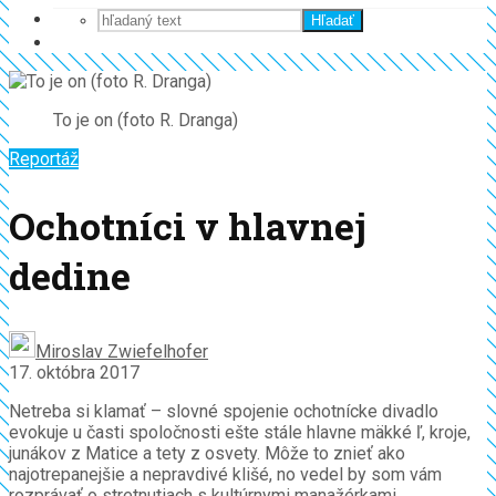
Hľadať
To je on (foto R. Dranga)
Reportáž
Ochotníci v hlavnej
dedine
Miroslav Zwiefelhofer
17. októbra 2017
Netreba si klamať – slovné spojenie ochotnícke divadlo
evokuje u časti spoločnosti ešte stále hlavne mäkké ľ, kroje,
junákov z Matice a tety z osvety. Môže to znieť ako
najotrepanejšie a nepravdivé klišé, no vedel by som vám
rozprávať o stretnutiach s kultúrnymi manažérkami