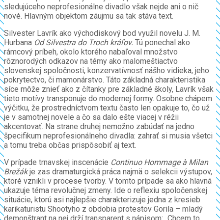
sledujúceho neprofesionálne divadlo však nejde ani o nič
nové. Hlavným objektom záujmu sa tak stáva text.
Silvester Lavrík ako východiskový bod využil novelu J. M.
Hurbana
Od Silvestra do Troch kráľov.
Tú ponechal ako
rámcový príbeh, okolo ktorého nabaľoval množstvo
rôznorodých odkazov na témy ako malomeštiactvo
slovenskej spoločnosti, konzervatívnosť nášho vidieka, jeho
pokrytectvo, či mamonárstvo. Táto základná charakteristika
síce môže znieť ako z čítanky pre základné školy, Lavrík však
tieto motívy transponuje do modernej formy. Osobne chápem
výčitku, že prostredníctvom textu často len opakuje to, čo už
je v samotnej novele a čo sa dalo ešte viacej v réžii
akcentovať. Na strane druhej nemožno zabúdať na jedno
špecifikum neprofesionálneho divadla: zahrať si musia všetci
a tomu treba občas prispôsobiť aj text.
V prípade trnavskej inscenácie
Continuo Hommage à Milan
Brežák
je zas dramaturgická práca najmä o selekcii výstupov,
ktoré vznikli v procese tvorby. V tomto prípade sa ako hlavná
ukazuje téma revolučnej zmeny. Ide o reflexiu spoločenskej
situácie, ktorú asi najlepšie charakterizuje jedna z kresieb
karikaturistu Shootyho z obdobia protestov Gorila – mladý
demonštrant na nej drží transparent s nápisom: „Chcem to