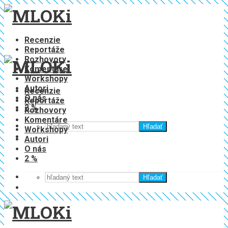
Recenzie
Reportáže
Rozhovory
Komentáre
Workshopy
Autori
Recenzie
O nás
Reportáže
2 %
Rozhovory
Komentáre
Hľadať
Workshopy
Autori
O nás
2 %
Hľadať