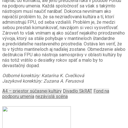
najviac do kontaktu, ale jeho predĺžená ruka v podobe Fondu
na podporu umenia. Každá spoločnosť sa však s takýmto
nástrojom musí naučiť narábať. Dokonca nevnímam ako
najväčší problém to, že sa nezriaďovaná kultúra a tí, ktorí
administrujú FPU, od seba vzdialili. Problém je, že medzi
sebou prestali komunikovať, navzájom si veci vysvetľovať.
Zároveň to však vnímam aj ako súčasť nejakého prirodzeného
vývoja, ktorý sa stále pohybuje v mantineloch štandardne
a predvídateľne nastaveného prostredia. Ostáva len veriť, že
to v týchto mantineloch aj naďalej zostane. Obmedzenie alebo
deštrukcia FPU ako nástroja samosprávy v oblasti kultúry by
nás totiž vrátilo o desiatky rokov späť a malo by to
devastačný dopad.
Odborné korektúry: Katarína K. Cvečková
Jazykové korektúry: Zuzana A. Ferusová
A4 – priestor súčasnej kultúry
Divadlo SkRAT
Fond na
podporu umenia
nezávislá scéna