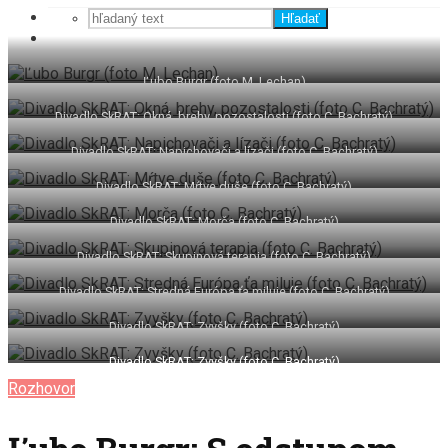
Hľadať
Ľubo Burgr (foto M. Lechan)
Divadlo SkRAT: Okná, brehy, pozostalosti (foto C. Bachratý)
Divadlo SkRAT: Napichovači a lízači (foto C. Bachratý)
Divadlo SkRAT: Mŕtve duše (foto C. Bachratý)
Divadlo SkRAT: Morča (foto C. Bachratý)
Divadlo SkRAT: Skupinová terapia (foto C. Bachratý)
Divadlo SkRAT: Stredná Európa ťa miluje (foto C. Bachratý)
Divadlo SkRAT: Zvyšky (foto C. Bachratý)
Divadlo SkRAT: Zvyšky (foto C. Bachratý)
Rozhovor