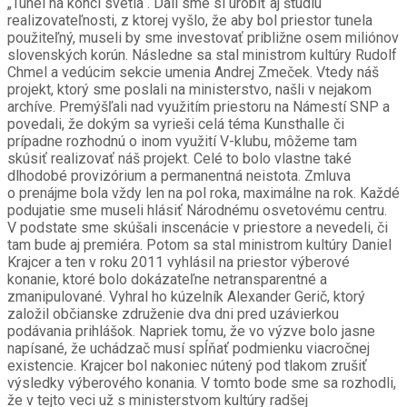
„Tunel na konci svetla“. Dali sme si urobiť aj štúdiu
realizovateľnosti, z ktorej vyšlo, že aby bol priestor tunela
použiteľný, museli by sme investovať približne osem miliónov
slovenských korún. Následne sa stal ministrom kultúry Rudolf
Chmel a vedúcim sekcie umenia Andrej Zmeček. Vtedy náš
projekt, ktorý sme poslali na ministerstvo, našli v nejakom
archíve. Premýšľali nad využitím priestoru na Námestí SNP a
povedali, že dokým sa vyrieši celá téma Kunsthalle či
prípadne rozhodnú o inom využití V-klubu, môžeme tam
skúsiť realizovať náš projekt. Celé to bolo vlastne také
dlhodobé provizórium a permanentná neistota. Zmluva
o prenájme bola vždy len na pol roka, maximálne na rok. Každé
podujatie sme museli hlásiť Národnému osvetovému centru.
V podstate sme skúšali inscenácie v priestore a nevedeli, či
tam bude aj premiéra. Potom sa stal ministrom kultúry Daniel
Krajcer a ten v roku 2011 vyhlásil na priestor výberové
konanie, ktoré bolo dokázateľne netransparentné a
zmanipulované. Vyhral ho kúzelník Alexander Gerič, ktorý
založil občianske združenie dva dni pred uzávierkou
podávania prihlášok. Napriek tomu, že vo výzve bolo jasne
napísané, že uchádzač musí spĺňať podmienku viacročnej
existencie. Krajcer bol nakoniec nútený pod tlakom zrušiť
výsledky výberového konania. V tomto bode sme sa rozhodli,
že v tejto veci už s ministerstvom kultúry radšej