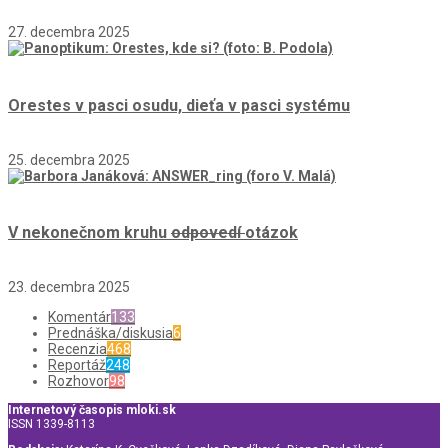
27. decembra 2025
Orestes v pasci osudu, dieťa v pasci systému
25. decembra 2025
V nekonečnom kruhu
odpovedí
otázok
23. decembra 2025
Komentár
133
Prednáška/diskusia
6
Recenzia
468
Reportáž
248
Rozhovor
98
Internetový časopis mloki.sk
ISSN 1339-8113