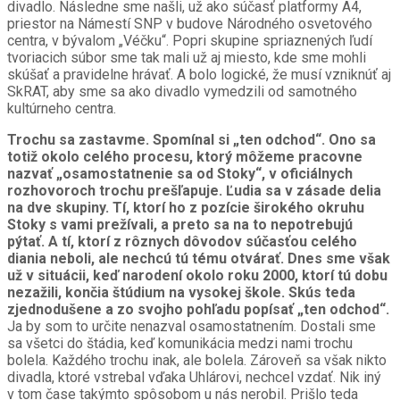
divadlo. Následne sme našli, už ako súčasť platformy A4,
priestor na Námestí SNP v budove Národného osvetového
centra, v bývalom „Véčku“. Popri skupine spriaznených ľudí
tvoriacich súbor sme tak mali už aj miesto, kde sme mohli
skúšať a pravidelne hrávať. A bolo logické, že musí vzniknúť aj
SkRAT, aby sme sa ako divadlo vymedzili od samotného
kultúrneho centra.
Trochu sa zastavme. Spomínal si „ten odchod“. Ono sa
totiž okolo celého procesu, ktorý môžeme pracovne
nazvať „osamostatnenie sa od Stoky“, v oficiálnych
rozhovoroch trochu prešľapuje. Ľudia sa v zásade delia
na dve skupiny. Tí, ktorí ho z pozície širokého okruhu
Stoky s vami prežívali, a preto sa na to nepotrebujú
pýtať. A tí, ktorí z rôznych dôvodov súčasťou celého
diania neboli, ale nechcú tú tému otvárať. Dnes sme však
už v situácii, keď narodení okolo roku 2000, ktorí tú dobu
nezažili, končia štúdium na vysokej škole. Skús teda
zjednodušene a zo svojho pohľadu popísať „ten odchod“.
Ja by som to určite nenazval osamostatnením. Dostali sme
sa všetci do štádia, keď komunikácia medzi nami trochu
bolela. Každého trochu inak, ale bolela. Zároveň sa však nikto
divadla, ktoré vstrebal vďaka Uhlárovi, nechcel vzdať. Nik iný
v tom čase takýmto spôsobom u nás nerobil. Prišlo teda