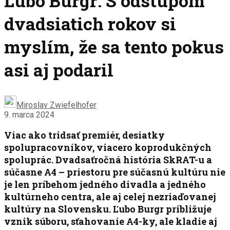
Ľubo Burgr: S odstupom
dvadsiatich rokov si
myslím, že sa tento pokus
asi aj podaril
Miroslav Zwiefelhofer
9. marca 2024
Viac ako tridsať premiér, desiatky
spolupracovníkov, viacero koprodukčných
spoluprác. Dvadsaťročná história SkRAT-u a
súčasne A4 – priestoru pre súčasnú kultúru nie
je len príbehom jedného divadla a jedného
kultúrneho centra, ale aj celej nezriaďovanej
kultúry na Slovensku. Ľubo Burgr približuje
vznik súboru, sťahovanie A4-ky, ale kladie aj