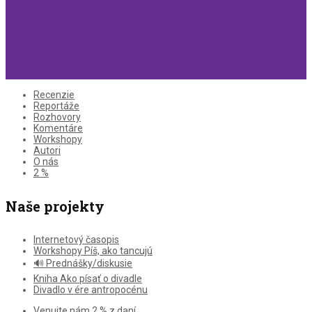
Recenzie
Reportáže
Rozhovory
Komentáre
Workshopy
Autori
O nás
2 %
Naše projekty
Internetový časopis
Workshopy Píš, ako tancujú
🔊 Prednášky/diskusie
Kniha Ako písať o divadle
Divadlo v ére antropocénu
Venujte nám 2 % z daní