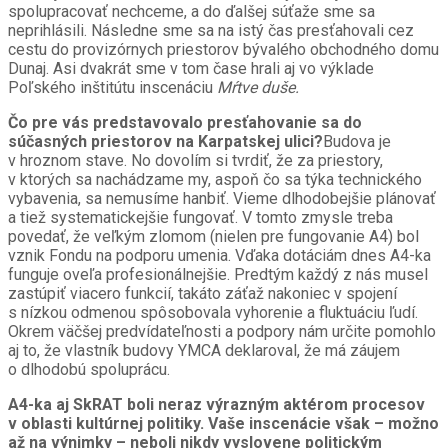
spolupracovať nechceme, a do ďalšej súťaže sme sa
neprihlásili. Následne sme sa na istý čas presťahovali cez
cestu do provizórnych priestorov bývalého obchodného domu
Dunaj. Asi dvakrát sme v tom čase hrali aj vo výklade
Poľského inštitútu inscenáciu
Mŕtve duše.
Čo pre vás predstavovalo presťahovanie sa do
súčasných priestorov na Karpatskej ulici?
Budova je
v hroznom stave. No dovolím si tvrdiť, že za priestory,
v ktorých sa nachádzame my, aspoň čo sa týka technického
vybavenia, sa nemusíme hanbiť. Vieme dlhodobejšie plánovať
a tiež systematickejšie fungovať. V tomto zmysle treba
povedať, že veľkým zlomom (nielen pre fungovanie A4) bol
vznik Fondu na podporu umenia. Vďaka dotáciám dnes A4-ka
funguje oveľa profesionálnejšie. Predtým každý z nás musel
zastúpiť viacero funkcií, takáto záťaž nakoniec v spojení
s nízkou odmenou spôsobovala vyhorenie a fluktuáciu ľudí.
Okrem väčšej predvídateľnosti a podpory nám určite pomohlo
aj to, že vlastník budovy YMCA deklaroval, že má záujem
o dlhodobú spoluprácu.
A4-ka aj SkRAT boli neraz výrazným aktérom procesov
v oblasti kultúrnej politiky. Vaše inscenácie však – možno
až na výnimky – neboli nikdy vyslovene politickým