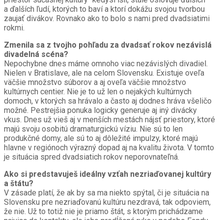
a ďalších ľudí, ktorých to baví a ktorí dokážu svojou tvorbou
zaujať divákov. Rovnako ako to bolo s nami pred dvadsiatimi
rokmi.
Zmenila sa z tvojho pohľadu za dvadsať rokov nezávislá
divadelná scéna?
Nepochybne dnes máme omnoho viac nezávislých divadiel.
Nielen v Bratislave, ale na celom Slovensku. Existuje oveľa
väčšie množstvo súborov a aj oveľa väčšie množstvo
kultúrnych centier. Nie je to už len o nejakých kultúrnych
domoch, v ktorých sa hrávalo a často aj dodnes hráva všeličo
možné. Pestrejšia ponuka logicky generuje aj iný divácky
vkus. Dnes už vieš aj v menších mestách nájsť priestory, ktoré
majú svoju osobitú dramaturgickú víziu. Nie sú to len
produkčné domy, ale sú to aj dôležité impulzy, ktoré majú
hlavne v regiónoch výrazný dopad aj na kvalitu života. V tomto
je situácia spred dvadsiatich rokov neporovnateľná.
Ako si predstavuješ ideálny vzťah nezriaďovanej kultúry
a štátu?
V zásade platí, že ak by sa ma niekto spýtal, či je situácia na
Slovensku pre nezriaďovanú kultúru nezdravá, tak odpoviem,
že nie. Už to totiž nie je priamo štát, s ktorým prichádzame