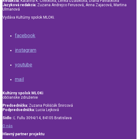
Redakcia:
Katarína K. Cvečková, Lenka Dzadíková, Diana Pavlačková
Jazyková redakcia:
Zuzana Andrejco Ferusová, Anna Zajacová, Martina
Ulmanová
Vydáva Kultúrny spolok MLOKi.
facebook
instagram
youtube
mail
Kultúrny spolok MLOKi
občianske združenie
Predsedníčka:
Zuzana Poliščák Šnircová
Podpredsedníčka:
Lucia Lejková
Sídlo:
Ľ. Fullu 3094/14, 84105 Bratislava
O nás
Hlavný partner projektu