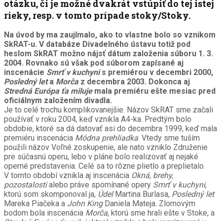
otázku, či je možné dvakrát vstúpiť do tej istej
rieky, resp. v tomto prípade stoky/Stoky.
Na úvod by ma zaujímalo, ako to vlastne bolo so vznikom
SkRAT-u. V databáze Divadelného ústavu totiž pod
heslom SkRAT možno nájsť dátum založenia súboru 1. 3.
2004. Rovnako sú však pod súborom zapísané aj
inscenácie
Smrť v kuchyni
s premiérou v decembri 2000,
Posledný let
a
Morča
z decembra 2003. Dokonca aj
Stredná Európa ťa miluje
mala premiéru ešte mesiac pred
oficiálnym založením divadla.
Je to celé trochu komplikovanejšie. Názov SkRAT sme začali
používať v roku 2004, keď vznikla A4-ka. Predtým bolo
obdobie, ktoré sa dá datovať asi do decembra 1999, keď mala
premiéru inscenácia
Módna prehliadka
. Vtedy sme tuším
použili názov Voľné zoskupenie, ale nato vzniklo Združenie
pre súčasnú operu, lebo v pláne bolo realizovať aj nejaké
operné predstavenia. Celé sa to rôzne plietlo a preplietalo.
V tomto období vznikla aj inscenácia
Okná, brehy,
pozostalosti
alebo práve spomínané opery
Smrť v kuchyni
,
ktorú som skomponoval ja,
Údel
Martina Burlasa,
Posledný let
Mareka Piačeka a
John King
Daniela Mateja. Zlomovým
bodom bola inscenácia
Morča
, ktorú sme hrali ešte v Stoke, a