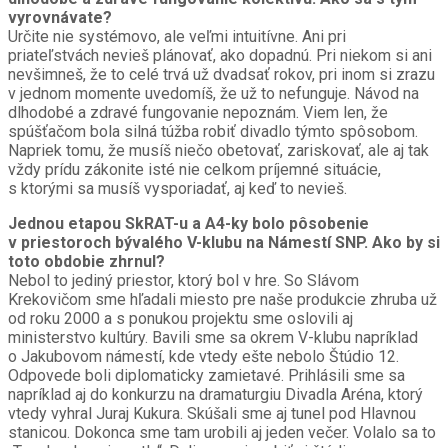
vyrovnávate?
Určite nie systémovo, ale veľmi intuitívne. Ani pri
priateľstvách nevieš plánovať, ako dopadnú. Pri niekom si ani
nevšimneš, že to celé trvá už dvadsať rokov, pri inom si zrazu
v jednom momente uvedomíš, že už to nefunguje. Návod na
dlhodobé a zdravé fungovanie nepoznám. Viem len, že
spúšťačom bola silná túžba robiť divadlo týmto spôsobom.
Napriek tomu, že musíš niečo obetovať, zariskovať, ale aj tak
vždy prídu zákonite isté nie celkom príjemné situácie,
s ktorými sa musíš vysporiadať, aj keď to nevieš.
Jednou etapou SkRAT-u a A4-ky bolo pôsobenie
v priestoroch bývalého V-klubu na Námestí SNP. Ako by si
toto obdobie zhrnul?
Nebol to jediný priestor, ktorý bol v hre. So Slávom
Krekovičom sme hľadali miesto pre naše produkcie zhruba už
od roku 2000 a s ponukou projektu sme oslovili aj
ministerstvo kultúry. Bavili sme sa okrem V-klubu napríklad
o Jakubovom námestí, kde vtedy ešte nebolo Štúdio 12.
Odpovede boli diplomaticky zamietavé. Prihlásili sme sa
napríklad aj do konkurzu na dramaturgiu Divadla Aréna, ktorý
vtedy vyhral Juraj Kukura. Skúšali sme aj tunel pod Hlavnou
stanicou. Dokonca sme tam urobili aj jeden večer. Volalo sa to