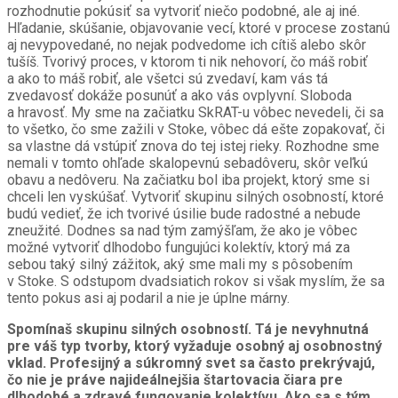
rozhodnutie pokúsiť sa vytvoriť niečo podobné, ale aj iné.
Hľadanie, skúšanie, objavovanie vecí, ktoré v procese zostanú
aj nevypovedané, no nejak podvedome ich cítiš alebo skôr
tušíš. Tvorivý proces, v ktorom ti nik nehovorí, čo máš robiť
a ako to máš robiť, ale všetci sú zvedaví, kam vás tá
zvedavosť dokáže posunúť a ako vás ovplyvní. Sloboda
a hravosť. My sme na začiatku SkRAT-u vôbec nevedeli, či sa
to všetko, čo sme zažili v Stoke, vôbec dá ešte zopakovať, či
sa vlastne dá vstúpiť znova do tej istej rieky. Rozhodne sme
nemali v tomto ohľade skalopevnú sebadôveru, skôr veľkú
obavu a nedôveru. Na začiatku bol iba projekt, ktorý sme si
chceli len vyskúšať. Vytvoriť skupinu silných osobností, ktoré
budú vedieť, že ich tvorivé úsilie bude radostné a nebude
zneužité. Dodnes sa nad tým zamýšľam, že ako je vôbec
možné vytvoriť dlhodobo fungujúci kolektív, ktorý má za
sebou taký silný zážitok, aký sme mali my s pôsobením
v Stoke. S odstupom dvadsiatich rokov si však myslím, že sa
tento pokus asi aj podaril a nie je úplne márny.
Spomínaš skupinu silných osobností. Tá je nevyhnutná
pre váš typ tvorby, ktorý vyžaduje osobný aj osobnostný
vklad. Profesijný a súkromný svet sa často prekrývajú,
čo nie je práve najideálnejšia štartovacia čiara pre
dlhodobé a zdravé fungovanie kolektívu. Ako sa s tým