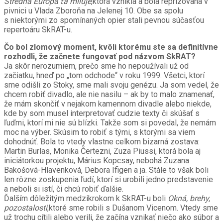
Stredná Európa ťa miluje
,ktorá vznikla a bola reprízovaná v
pivnici u Vlada Zboroňa na Jelenej 10. Obe sa spolu
s niektorými zo spomínaných opier stali pevnou súčasťou
repertoáru SkRAT-u.
Čo bol zlomový moment, kvôli ktorému ste sa definitívne
rozhodli, že začnete fungovať pod názvom SkRAT?
Ja skôr nerozumiem, prečo sme ho nepoužívali už od
začiatku, hneď po „tom odchode“ v roku 1999. Všetci, ktorí
sme odišli zo Stoky, sme mali svoju genézu. Ja som vedel, že
chcem robiť divadlo, ale nie nasilu – ak by to malo znamenať,
že mám skončiť v nejakom kamennom divadle alebo niekde,
kde by som musel interpretovať cudzie texty či skúšať s
ľuďmi, ktorí mi nie sú blízki. Takže som si povedal, že nemám
moc na výber. Skúsim to robiť s tými, s ktorými sa viem
dohodnúť. Bola to vtedy vlastne celkom bizarná zostava:
Martin Burlas, Monika Čertezni, Zuza Piussi, ktorá bola aj
iniciátorkou projektu, Márius Kopcsay, nebohá Zuzana
Bakošová-Hlavenková, Debora Ifigen a ja. Stále to však boli
len rôzne zoskupenia ľudí, ktorí si urobili jedno predstavenie
a neboli si istí, či chcú robiť ďalšie.
Ďalším dôležitým medzikrokom k SkRAT-u boli
Okná, brehy,
pozostalosti
,ktoré sme robili s Dušanom Vicenom. Vtedy sme
už trochu cítili alebo verili, že začína vznikať niečo ako súbor a