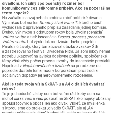
divadlom. Ich silný spoločenský rozmer bol
komunikovaný cez súkromné príbehy. Ako sa pozeráš na
tento aspekt?
Na začiatku naozaj nebola ambícia robiť politické divadlo.
Výnimkou bol asi len
Smutný život Ivana T.
, ktorého časť
vychádzala z upraveného prepisu zasadania jednej komisie.
Druhou výnimkou s odstupom rokov bola „dvojinscenácia“
Vnútro vnútra
a tiež inscenácia
Proces, procesu, procesom
.
Vnútro vnútra
bol výsledok medzinárodného projektu
Paralelné životy, ktorý tematizoval otázku zväzkov ŠtB
a zastrešoval ho festival Divadelná Nitra. Ja som nikdy nemal
potrebu ukazovať na javisku doslovne politiku, spoločenské
témy však vždy počas procesu tvorby do inscenácie presiakli.
Napríklad v
Napichovačoch a lízačoch
sa prirodzene do
popredia dostala téma moci v korporátnom prostredí a
sociálnych dopadov jej nerovnomerného rozdelenia.
Aká je teda tvoja vízia SkRAT-u a A4 o ďalších dvadsať
rokov?
To je jednoduché. Ja by som bol veľmi rád, keby som sa
mohol čoraz viac a viac pozerať na SkRAT ako nejaký občasný
spolupracovník a občas len ako divák. Vidieť, že myšlienka,
s ktorou sme do projektu „divadlo SkRAT“, ale aj „A4 –
priestor súčasnej kultúry“ kedysi išli, stále oslovuje ďalších