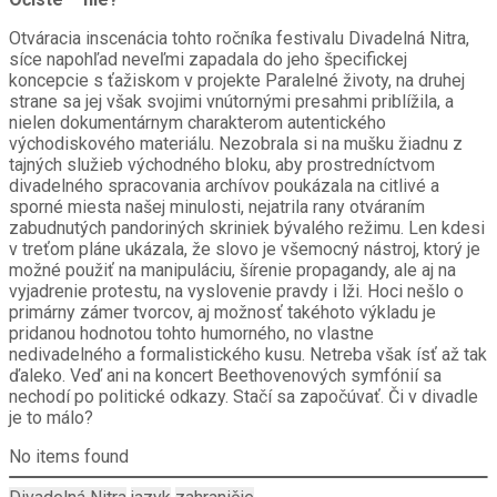
Otváracia inscenácia tohto ročníka festivalu Divadelná Nitra,
síce napohľad neveľmi zapadala do jeho špecifickej
koncepcie s ťažiskom v projekte Paralelné životy, na druhej
strane sa jej však svojimi vnútornými presahmi priblížila, a
nielen dokumentárnym charakterom autentického
východiskového materiálu. Nezobrala si na mušku žiadnu z
tajných služieb východného bloku, aby prostredníctvom
divadelného spracovania archívov poukázala na citlivé a
sporné miesta našej minulosti, nejatrila rany otváraním
zabudnutých pandoriných skriniek bývalého režimu. Len kdesi
v treťom pláne ukázala, že slovo je všemocný nástroj, ktorý je
možné použiť na manipuláciu, šírenie propagandy, ale aj na
vyjadrenie protestu, na vyslovenie pravdy i lži. Hoci nešlo o
primárny zámer tvorcov,
aj možnosť takéhoto výkladu je
pridanou hodnotou tohto humorného, no vlastne
nedivadelného a formalistického kusu. Netreba však ísť až tak
ďaleko. Veď ani na koncert Beethovenových symfónií sa
nechodí po politické odkazy. Stačí sa započúvať. Či v divadle
je to málo?
No items found