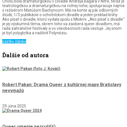
Chvíľu bola dramaturgičkou v Divadle Andreja Bagara v Nitre, teraz je
teatrologičkou a dramaturgičkou na voľnej nohe, spolupracuje najmä
s režisérom Matúšom Bachyncom. Má na konte aj pár odborných
štúdií, 1/3 publikácie o ochotníckom divadle a jeden preklad knihy
Ako písať o divadle, ktorú vydala spolu s Mlokmi. „Ako písať o divadle“
je jej výskumná téma, okrem toho sa zaoberá queer divadlom, má
rada zahraničné festivaly a vo všeobecnosti rada cestuje. Jej snom
je byť polyglotka a naštíviť Polynéziu.
všetky články
Ďalšie od autora
Robert Pakan: Drama Queer z kultúrnej mapy Bratislavy
nevymažú
29. júna 2025
Queer umenie nezruší(š)