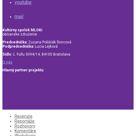
youtube
mail
Kultúrny spolok MLOKi
občianske združenie
Predsedníčka:
Zuzana Poliščák Šnircová
Podpredsedníčka:
Lucia Lejková
Sídlo:
Ľ. Fullu 3094/14, 84105 Bratislava
O nás
Hlavný partner projektu
Recenzie
Reportáže
Rozhovory
Komentáre
Workshopy