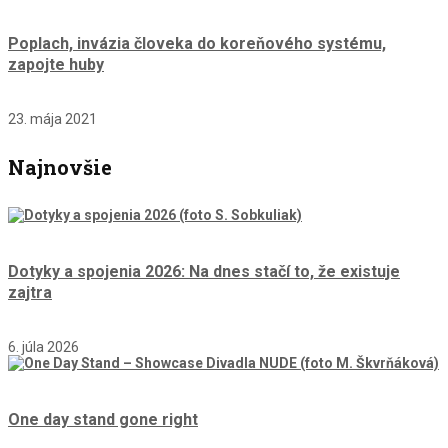
Poplach, invázia človeka do koreňového systému,
zapojte huby
23. mája 2021
Najnovšie
Dotyky a spojenia 2026: Na dnes stačí to, že existuje
zajtra
6. júla 2026
One day stand gone right