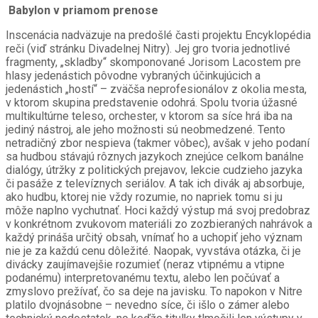
Babylon v priamom prenose
Inscenácia
nadväzuje na predošlé časti projektu Encyklopédia
reči (viď stránku Divadelnej Nitry).
Jej gro
tvoria jednotlivé
fragmenty, „skladby“ skomponované Jorisom Lacostem pre
hlasy jedenástich pôvodne vybraných účinkujúcich a
jedenástich „hostí“ – zväčša neprofesionálov z okolia mesta,
v ktorom skupina predstavenie odohrá. Spolu tvoria úžasné
multikultúrne teleso, orchester, v ktorom sa síce hrá iba na
jediný nástroj, ale jeho možnosti sú neobmedzené. Tento
netradičný zbor nespieva (takmer vôbec), avšak v
jeho podaní
sa hudbou stávajú
rôznych jazykoch znejúce celkom banálne
dialógy, útržky z politických prejavov, lekcie cudzieho jazyka
či pasáže z televíznych seriálov. A tak ich divák aj absorbuje,
ako hudbu, ktorej nie vždy rozumie, no napriek tomu si ju
môže naplno vychutnať. Hoci každý výstup má svoj predobraz
v konkrétnom zvukovom materiáli zo zozbieraných nahrávok a
každý prináša určitý obsah, vnímať ho a uchopiť jeho význam
nie je za každú cenu dôležité. Naopak, vyvstáva otázka, či je
divácky zaujímavejšie rozumieť (neraz vtipnému a vtipne
podanému) interpretovanému textu, alebo len počúvať a
zmyslovo prežívať, čo sa deje na javisku. To napokon v Nitre
platilo dvojnásobne – nevedno síce, či išlo o zámer alebo