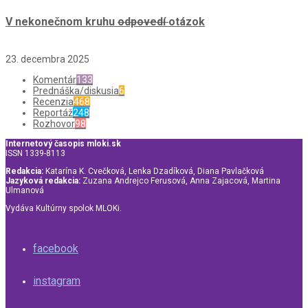
V nekonečnom kruhu
odpovedí
otázok
23. decembra 2025
Komentár
133
Prednáška/diskusia
6
Recenzia
468
Reportáž
248
Rozhovor
98
Internetový časopis mloki.sk
ISSN 1339-8113
Redakcia:
Katarína K. Cvečková, Lenka Dzadíková, Diana Pavlačková
Jazyková redakcia:
Zuzana Andrejco Ferusová, Anna Zajacová, Martina
Ulmanová
Vydáva Kultúrny spolok MLOKi.
facebook
instagram