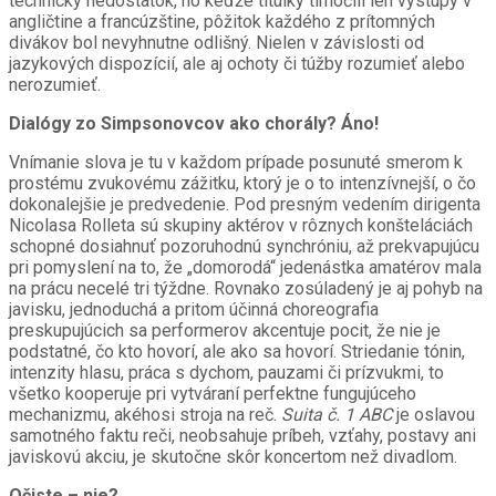
technický nedostatok, no keďže titulky tlmočili len výstupy v
angličtine a francúzštine, pôžitok každého z prítomných
divákov bol nevyhnutne odlišný.
N
ielen v závislosti od
jazykových dispozícií, ale aj ochoty či túžby rozumieť alebo
nerozumieť.
Dialógy zo Simpsonovcov ako chorály? Áno!
Vnímanie slova je tu v každom prípade posunuté smerom k
prostému zvukovému zážitku, ktorý je o to intenzívnejší, o čo
dokonalejšie je predvedenie. Pod presným vedením dirigenta
Nicolasa Rolleta sú skupiny aktérov v rôznych konšteláciách
schopné dosiahnuť pozoruhodnú synchróniu, až prekvapujúcu
pri pomyslení na to, že „domorodá“ jedenástka amatérov mala
na prácu necelé tri týždne. Rovnako zosúladený je aj pohyb na
javisku, jednoduchá a pritom účinná choreografia
preskupujúcich sa performerov akcentuje pocit, že nie je
podstatné, čo kto hovorí, ale ako sa hovorí. Striedanie tónin,
intenzity hlasu, práca s dychom, pauzami či prízvukmi, to
všetko kooperuje pri vytváraní perfektne fungujúceho
mechanizmu, akéhosi stroja na reč.
Suita č. 1 ABC
je oslavou
samotného faktu reči, neobsahuje príbeh, vzťahy, postavy ani
javiskovú akciu, je skutočne skôr koncertom než divadlom.
Očiste – nie?