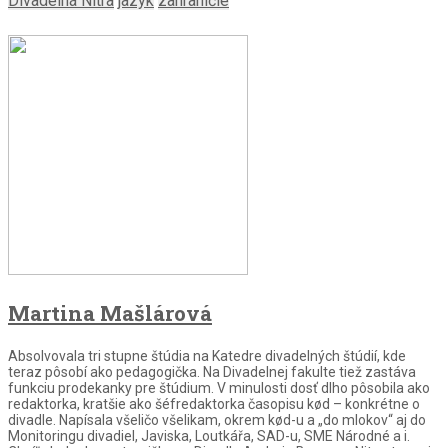
Divadelná Nitra
jazyk
zahraničie
Martina Mašlárová
Absolvovala tri stupne štúdia na Katedre divadelných štúdií, kde
teraz pôsobí ako pedagogička. Na Divadelnej fakulte tiež zastáva
funkciu prodekanky pre štúdium. V minulosti dosť dlho pôsobila ako
redaktorka, kratšie ako šéfredaktorka časopisu kød – konkrétne o
divadle. Napísala všeličo všelikam, okrem kød-u a „do mlokov“ aj do
Monitoringu divadiel, Javiska, Loutkářa, SAD-u, SME Národné a i.