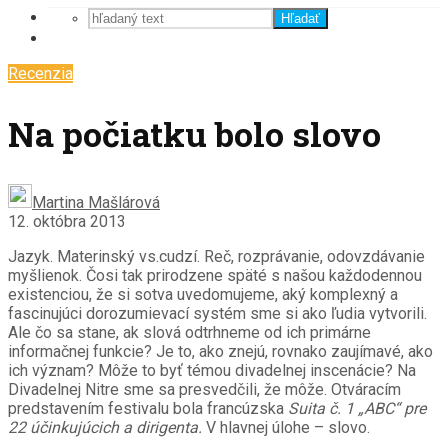
Hľadať
Recenzia
Na počiatku bolo slovo
Martina Mašlárová
12. októbra 2013
Jazyk. Materinský
vs.
c
udzí. Reč,
r
ozprávanie,
odovzdávanie
myšlienok
. Čosi tak prirodzene späté s našou každodennou
existenciou, že si sotva uvedomujeme, aký komplexný a
fascinujúci dorozumievací systém sme si ako ľudia vy
tvorili.
Ale čo sa stane, ak slová odtrhneme od ich primárne
informačnej funkcie? Je to, ako znejú, rovnako zaujímavé, ako
ich význam? Môže to byť témou divadelnej inscenácie? Na
Divadelnej Nitre sme sa presvedčili, že môže. Otváracím
predstavením festivalu bola francúzska
Suita č. 1 „ABC“ pre
22 účinkujúcich a dirigenta.
V hlavnej úlohe – slovo.