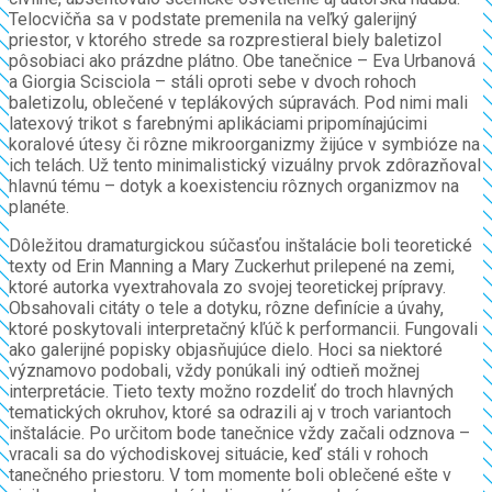
Telocvičňa sa v podstate premenila na veľký galerijný
priestor, v ktorého strede sa rozprestieral biely baletizol
pôsobiaci ako prázdne plátno. Obe tanečnice – Eva Urbanová
a Giorgia Scisciola – stáli oproti sebe v dvoch rohoch
baletizolu, oblečené v teplákových súpravách. Pod nimi mali
latexový trikot s farebnými aplikáciami pripomínajúcimi
koralové útesy či rôzne mikroorganizmy žijúce v symbióze na
ich telách. Už tento minimalistický vizuálny prvok zdôrazňoval
hlavnú tému – dotyk a koexistenciu rôznych organizmov na
planéte.
Dôležitou dramaturgickou súčasťou inštalácie boli teoretické
texty od Erin Manning a Mary Zuckerhut prilepené na zemi,
ktoré autorka vyextrahovala zo svojej teoretickej prípravy.
Obsahovali citáty o tele a dotyku, rôzne definície a úvahy,
ktoré poskytovali interpretačný kľúč k performancii. Fungovali
ako galerijné popisky objasňujúce dielo. Hoci sa niektoré
významovo podobali, vždy ponúkali iný odtieň možnej
interpretácie. Tieto texty možno rozdeliť do troch hlavných
tematických okruhov, ktoré sa odrazili aj v troch variantoch
inštalácie. Po určitom bode tanečnice vždy začali odznova –
vracali sa do východiskovej situácie, keď stáli v rohoch
tanečného priestoru. V tom momente boli oblečené ešte v