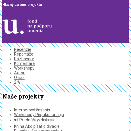
Hlavný partner projektu
Recenzie
Reportáže
Rozhovory
Komentáre
Workshopy
Autori
O nás
2 %
Naše projekty
Internetový časopis
Workshopy Píš, ako tancujú
🔊 Prednášky/diskusie
Kniha Ako písať o divadle