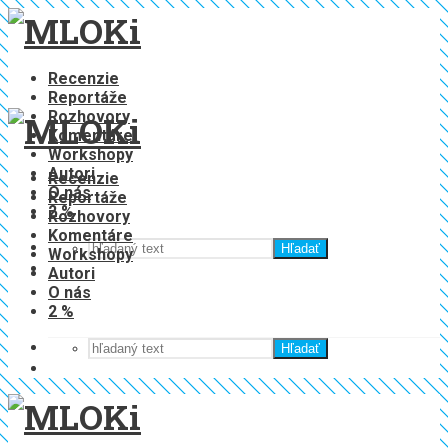
Recenzie
Reportáže
Rozhovory
Komentáre
Workshopy
Autori
Recenzie
O nás
Reportáže
2 %
Rozhovory
Komentáre
Hľadať
Workshopy
Autori
O nás
2 %
Hľadať