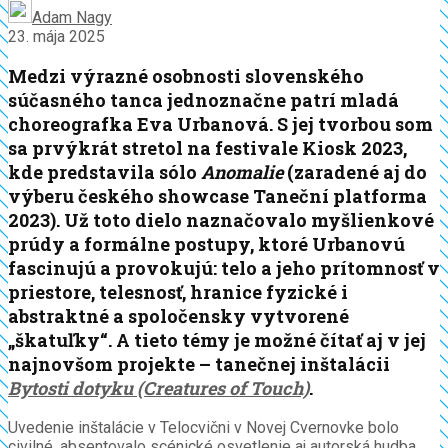
Adam Nagy
23. mája 2025
Medzi výrazné osobnosti slovenského
súčasného tanca jednoznačne patrí mladá
choreografka Eva Urbanová. S jej tvorbou som
sa prvýkrát stretol na festivale Kiosk 2023,
kde predstavila sólo
Anomalie
(zaradené aj do
výberu českého showcase Taneční platforma
2023). Už toto dielo naznačovalo myšlienkové
prúdy a formálne postupy, ktoré Urbanovú
fascinujú a provokujú: telo a jeho prítomnosť v
priestore, telesnosť, hranice fyzické i
abstraktné a spoločensky vytvorené
„škatuľky“. A tieto témy je možné čítať aj v jej
najnovšom projekte – tanečnej inštalácii
Bytosti dotyku (Creatures of Touch)
.
Uvedenie inštalácie v Telocvični v Novej Cvernovke bolo
civilné, absentovalo scénické osvetlenie aj autorská hudba.