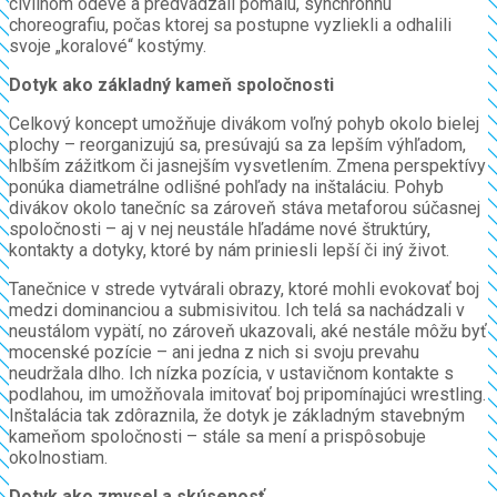
civilnom odeve a predvádzali pomalú, synchrónnu
choreografiu, počas ktorej sa postupne vyzliekli a odhalili
svoje „koralové“ kostýmy.
Dotyk ako základný kameň spoločnosti
Celkový koncept umožňuje divákom voľný pohyb okolo bielej
plochy – reorganizujú sa, presúvajú sa za lepším výhľadom,
hlbším zážitkom či jasnejším vysvetlením. Zmena perspektívy
ponúka diametrálne odlišné pohľady na inštaláciu. Pohyb
divákov okolo tanečníc sa zároveň stáva metaforou súčasnej
spoločnosti – aj v nej neustále hľadáme nové štruktúry,
kontakty a dotyky, ktoré by nám priniesli lepší či iný život.
Tanečnice v strede vytvárali obrazy, ktoré mohli evokovať boj
medzi dominanciou a submisivitou. Ich telá sa nachádzali v
neustálom vypätí, no zároveň ukazovali, aké nestále môžu byť
mocenské pozície – ani jedna z nich si svoju prevahu
neudržala dlho. Ich nízka pozícia, v ustavičnom kontakte s
podlahou, im umožňovala imitovať boj pripomínajúci wrestling.
Inštalácia tak zdôraznila, že dotyk je základným stavebným
kameňom spoločnosti – stále sa mení a prispôsobuje
okolnostiam.
Dotyk ako zmysel a skúsenosť