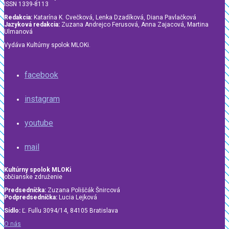
ISSN 1339-8113
Redakcia:
Katarína K. Cvečková, Lenka Dzadíková, Diana Pavlačková
Jazyková redakcia:
Zuzana Andrejco Ferusová, Anna Zajacová, Martina
Ulmanová
Vydáva Kultúrny spolok MLOKi.
facebook
instagram
youtube
mail
Kultúrny spolok MLOKi
občianske združenie
Predsedníčka:
Zuzana Poliščák Šnircová
Podpredsedníčka:
Lucia Lejková
Sídlo:
Ľ. Fullu 3094/14, 84105 Bratislava
O nás