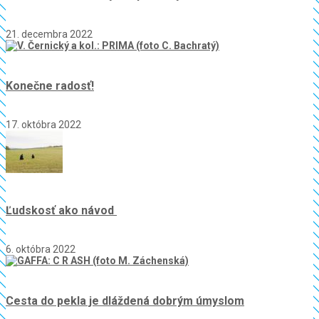
21. decembra 2022
Konečne radosť!
17. októbra 2022
Ľudskosť ako návod
6. októbra 2022
Cesta do pekla je dláždená dobrým úmyslom