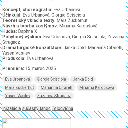
Koncept, choreografia:
Eva Urbanová
Účinkujú:
Eva Urbanová, Giorgia Scisciola
Teoretický vklad a texty:
Mara Zuckerhut
Návrh a tvorba kostýmov:
Miriama Kardošová
Hudba:
Daphne X
Pohybový výskum
: Eva Urbanová, Giorgia Scisciola, Zuzanna
Strugacz
Dramaturgické konzultácie:
Janka Dold, Marianna Cifarelli,
Yasen Vasilev
Produkcia:
Eva Urbanová
Premiéra:
15. marec 2025
Eva Urbanová
Giorgia Scisciola
Janka Dold
Mara Zuckerhut
Marianna Cifarelli
Miriama Kardošová
Yasen Vasilev
Zuzanna Strugacz
inštalácia
súčasný tanec
Telocvičňa