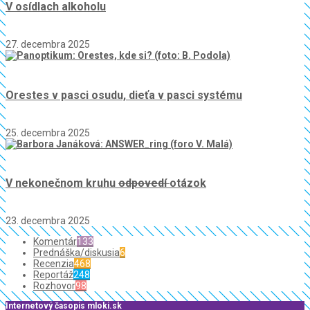
V osídlach alkoholu
27. decembra 2025
Orestes v pasci osudu, dieťa v pasci systému
25. decembra 2025
V nekonečnom kruhu
odpovedí
otázok
23. decembra 2025
Komentár
133
Prednáška/diskusia
6
Recenzia
468
Reportáž
248
Rozhovor
98
Internetový časopis mloki.sk