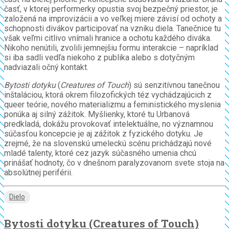
časť, v ktorej performerky opustia svoj bezpečný priestor, je
založená na improvizácii a vo veľkej miere závisí od ochoty a
schopnosti divákov participovať na vzniku diela. Tanečnice tu
však veľmi citlivo vnímali hranice a ochotu každého diváka.
Nikoho nenútili, zvolili jemnejšiu formu interakcie – napríklad
si iba sadli vedľa niekoho z publika alebo s dotyčným
nadviazali očný kontakt.
Bytosti dotyku
(
Creatures of Touch
) sú senzitívnou tanečnou
inštaláciou, ktorá okrem filozofických téz vychádzajúcich z
queer teórie, nového materializmu a feministického myslenia
ponúka aj silný zážitok. Myšlienky, ktoré tu Urbanová
predkladá, dokážu provokovať intelektuálne, no významnou
súčasťou koncepcie je aj zážitok z fyzického dotyku. Je
zrejmé, že na slovenskú umeleckú scénu prichádzajú nové
mladé talenty, ktoré cez jazyk súčasného umenia chcú
prinášať hodnoty, čo v dnešnom paralyzovanom svete stoja na
absolútnej periférii.
Dielo
Bytosti dotyku (Creatures of Touch)