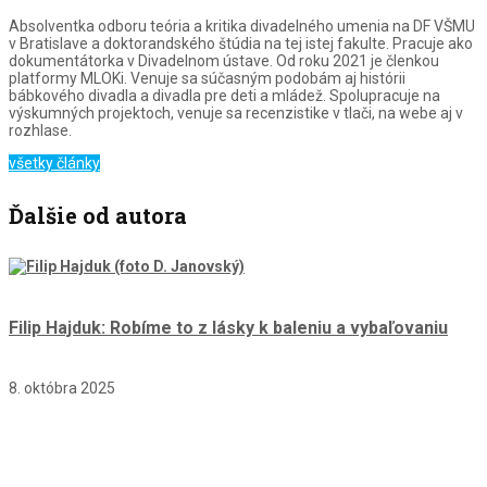
Absolventka odboru teória a kritika divadelného umenia na DF VŠMU
v Bratislave a doktorandského štúdia na tej istej fakulte. Pracuje ako
dokumentátorka v Divadelnom ústave. Od roku 2021 je členkou
platformy MLOKi. Venuje sa súčasným podobám aj histórii
bábkového divadla a divadla pre deti a mládež. Spolupracuje na
výskumných projektoch, venuje sa recenzistike v tlači, na webe aj v
rozhlase.
všetky články
Ďalšie od autora
Filip Hajduk: Robíme to z lásky k baleniu a vybaľovaniu
8. októbra 2025