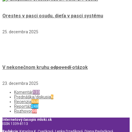
Orestes v pasci osudu, dieťa v pasci systému
25. decembra 2025
V nekonečnom kruhu
odpovedí
otázok
23. decembra 2025
Komentár
133
Prednáška/diskusia
6
Recenzia
468
Reportáž
248
Rozhovor
98
Internetový časopis mloki.sk
ISSN 1339-8113
Redakcia:
Katarína K. Cvečková, Lenka Dzadíková, Diana Pavlačková