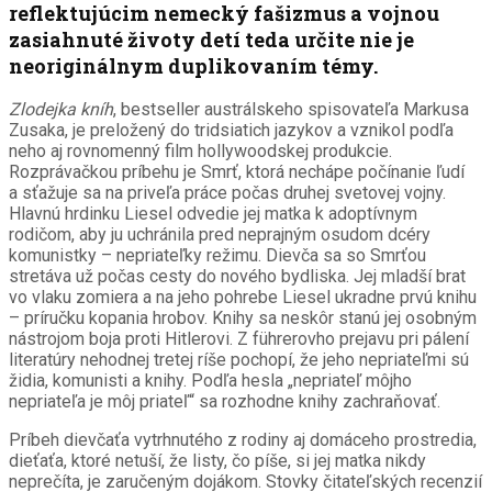
reflektujúcim nemecký fašizmus a vojnou
zasiahnuté životy detí teda určite nie je
neoriginálnym duplikovaním témy.
Zlodejka kníh
, bestseller austrálskeho spisovateľa Markusa
Zusaka, je preložený do tridsiatich jazykov a vznikol podľa
neho aj rovnomenný film hollywoodskej produkcie.
Rozprávačkou príbehu je Smrť, ktorá nechápe počínanie ľudí
a sťažuje sa na priveľa práce počas druhej svetovej vojny.
Hlavnú hrdinku Liesel odvedie jej matka k adoptívnym
rodičom, aby ju uchránila pred neprajným osudom dcéry
komunistky – nepriateľky režimu. Dievča sa so Smrťou
stretáva už počas cesty do nového bydliska. Jej mladší brat
vo vlaku zomiera a na jeho pohrebe Liesel ukradne prvú knihu
– príručku kopania hrobov. Knihy sa neskôr stanú jej osobným
nástrojom boja proti Hitlerovi. Z führerovho prejavu pri pálení
literatúry nehodnej tretej ríše pochopí, že jeho nepriateľmi sú
židia, komunisti a knihy. Podľa hesla „nepriateľ môjho
nepriateľa je môj priateľ“ sa rozhodne knihy zachraňovať.
Príbeh dievčaťa vytrhnutého z rodiny aj domáceho prostredia,
dieťaťa, ktoré netuší, že listy, čo píše, si jej matka nikdy
neprečíta, je zaručeným dojákom. Stovky čitateľských recenzií