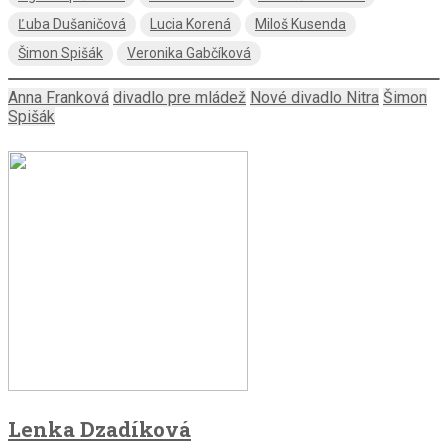
Ľuba Dušaničová
Lucia Korená
Miloš Kusenda
Šimon Spišák
Veronika Gabčíková
Anna Franková
divadlo pre mládež
Nové divadlo Nitra
Šimon
Spišák
Lenka Dzadíková