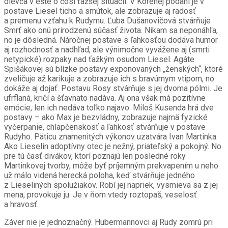
dievča v ešte o čosi ťažšej situácii. V Korenej podaní je v
postave Liesel ticho a smútok, ale zobrazuje aj radosť
a premenu vzťahu k Rudymu. Ľuba Dušanovičová stvárňuje
Smrť ako onú prirodzenú súčasť života. Nikam sa neponáhľa,
no je dôsledná. Náročnej postave s ľahkosťou dodáva humor
aj rozhodnosť a nadhľad, ale výnimočne vyvážene aj (smrti
netypické) rozpaky nad ťažkým osudom Liesel. Agáte
Spišákovej sú blízke postavy exponovaných „ženských“, ktoré
zveličuje až karikuje a zobrazuje ich s bravúrnym vtipom, no
dokáže aj dojať. Postavu Rosy stvárňuje s jej dvoma pólmi. Je
ufrflaná, kričí a šťavnato nadáva. Aj ona však má pozitívne
emócie, len ich nedáva toľko najavo. Miloš Kusenda hrá dve
postavy – ako Max je bezvládny, zobrazuje najmä fyzické
vyčerpanie, chlapčenskosť a ľahkosť stvárňuje v postave
Rudyho. Päticu znamenitých výkonov uzatvára Ivan Martinka.
Ako Lieselin adoptívny otec je nežný, priateľský a pokojný. No
pre tú časť divákov, ktorí poznajú len posledné roky
Martinkovej tvorby, môže byť príjemným prekvapením u neho
už málo videná herecká poloha, keď stvárňuje jedného
z Lieseliných spolužiakov. Robí jej napriek, vysmieva sa z jej
mena, provokuje ju. Je v ňom vtedy roztopaš, veselosť
a hravosť.
Záver nie je jednoznačný. Hubermannovci aj Rudy zomrú pri