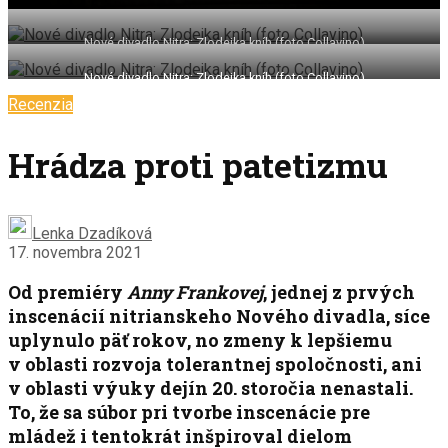
Nové divadlo Nitra: Zlodejka kníh (foto Collavino)
Nové divadlo Nitra: Zlodejka kníh (foto Collavino)
Recenzia
Hrádza proti patetizmu
Lenka Dzadíková
17. novembra 2021
Od premiéry
Anny Frankovej
, jednej z prvých
inscenácií nitrianskeho Nového divadla, síce
uplynulo päť rokov, no zmeny k lepšiemu
v oblasti rozvoja tolerantnej spoločnosti, ani
v oblasti výuky dejín 20. storočia nenastali.
To, že sa súbor pri tvorbe inscenácie pre
mládež i tentokrát inšpiroval dielom