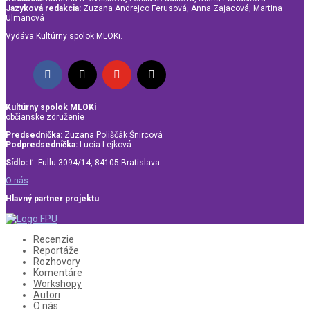
Jazyková redakcia:
Zuzana Andrejco Ferusová, Anna Zajacová, Martina
Ulmanová
Vydáva Kultúrny spolok MLOKi.
Kultúrny spolok MLOKi
občianske združenie
Predsedníčka:
Zuzana Poliščák Šnircová
Podpredsedníčka:
Lucia Lejková
Sídlo:
Ľ. Fullu 3094/14, 84105 Bratislava
O nás
Hlavný partner projektu
Recenzie
Reportáže
Rozhovory
Komentáre
Workshopy
Autori
O nás