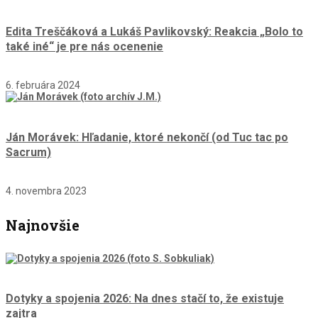
Edita Treščáková a Lukáš Pavlikovský: Reakcia „Bolo to
také iné“ je pre nás ocenenie
6. februára 2024
Ján Morávek: Hľadanie, ktoré nekončí (od Tuc tac po
Sacrum)
4. novembra 2023
Najnovšie
Dotyky a spojenia 2026: Na dnes stačí to, že existuje
zajtra