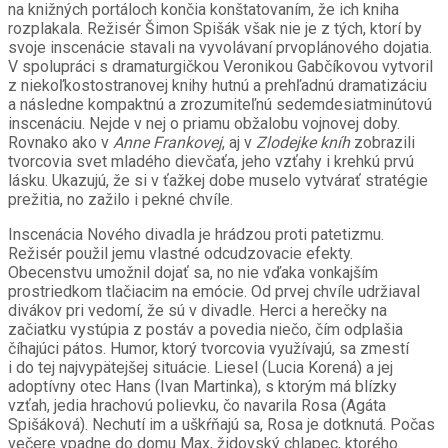
na knižných portáloch končia konštatovaním, že ich kniha
rozplakala. Režisér Šimon Spišák však nie je z tých, ktorí by
svoje inscenácie stavali na vyvolávaní prvoplánového dojatia.
V spolupráci s dramaturgičkou Veronikou Gabčíkovou vytvoril
z niekoľkostostranovej knihy hutnú a prehľadnú dramatizáciu
a následne kompaktnú a zrozumiteľnú sedemdesiatminútovú
inscenáciu. Nejde v nej o priamu obžalobu vojnovej doby.
Rovnako ako v
Anne Frankovej
, aj v
Zlodejke kníh
zobrazili
tvorcovia svet mladého dievčaťa, jeho vzťahy i krehkú prvú
lásku. Ukazujú, že si v ťažkej dobe muselo vytvárať stratégie
prežitia, no zažilo i pekné chvíle.
Inscenácia Nového divadla je hrádzou proti patetizmu.
Režisér použil jemu vlastné odcudzovacie efekty.
Obecenstvu umožnil dojať sa, no nie vďaka vonkajším
prostriedkom tlačiacim na emócie. Od prvej chvíle udržiaval
divákov pri vedomí, že sú v divadle. Herci a herečky na
začiatku vystúpia z postáv a povedia niečo, čím odplašia
číhajúci pátos. Humor, ktorý tvorcovia využívajú, sa zmestí
i do tej najvypätejšej situácie. Liesel (Lucia Korená) a jej
adoptívny otec Hans (Ivan Martinka), s ktorým má blízky
vzťah, jedia hrachovú polievku, čo navarila Rosa (Agáta
Spišáková). Nechutí im a uškŕňajú sa, Rosa je dotknutá. Počas
večere vpadne do domu Max, židovský chlapec, ktorého