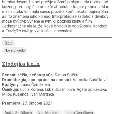
bombardovaní. Liesel prežije a Smrť ju objíma. Na rozdiel od
knižnej predlohy, čítame skôr absolútne tragický koniec. Max
má na úteku len malú šancu prežiť a keď niekoho objíma Smrť,
asi to znamená jeho koniec. Interpretácia každého z divákov
môže byť ovplyvnená aj tým, či poznajú knihu a film.
Jednoznačné ale je, že Nové divadlo je vo výbornej kondícii
a
Zlodejka kníh
je vynikajúca inscenácia.
Dielo
Nové divadlo
Zlodejka kníh
Scenár, réžia, scénografia:
Šimon Spišák
Dramaturgia, spolupráca na scenári:
Veronika Gabčíková
Kostýmy:
Laura Černáková
Účinkujú:
Lucia Korená, Ľuba Dušaničová, Agáta Spišáková,
Miloš Kusenda, Ivan Martinka
Premiéra:
27. október 2021
Agáta Spišáková
Ivan Martinka
Laura Černáková