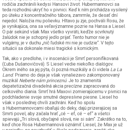
rodičia zachránili kedysi Hansovi život. Hubermannovci sa
teda rozhodnú ukryť ho v pivnici. Keď k ním prichádza vysilený
po úteku z koncentračného tábora, zamrmle, že desať dní
nejedol. Naložia mu polievku. Hltavo ju zje, pochváli Rosu, že
je vynikajúca, ona sa veľavýznamne pozrie na Hansa a Liesel.
O pár sekúnd však Max všetko vyvráti, keďže scvrknutý
žalúdok nie je schopný jedlo prijať. Tento humor nie je
vulgárny, je v duchu „nič ľudské mi nie je cudzie“. V tejto
situácii sa dokonale miesi tragické s komickým.
Tak, ako v predlohe, i v inscenácii je Smrť personifikovaná
(Ľuba Dušanovičová). S Liesel vedie niekoľko dialógov.
Okrem iného sa jej pýta, či pozná muzikály a či videla
La La
Land
. Priamo do deja je však vynaliezavo zakomponovaný
muzikál
Neberte nám princeznú
. Je to znamenitá
depatetizačná divadelná akcia precízne zapracovaná do
celkového diania. Smrť hrá Maxovi zomierajúcemu v pivnici na
podchladenie svoje smutné depresívne piesne. Liesel ho
však v poslednej chvíli zachráni. Keď ho spolu
s Hubermannovcami obaľujú do deky, dajú prizerajúcej sa
Smrti povel, aby začala hrať „cé – ef, cé – ef“ a všetci
spievajú „Tri slová, obyčajné slová, nie si sám“. Zakrátko na to,
keď chce Rosa Hubermannová oznámiť Liesel, že Max je už