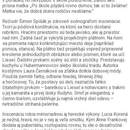
v poriadku, no nevzbudiť v škole podozrenie, zanôti ako
prísna matka: „Po škole pôjdeš rovno domov, tak si to želáme!
Matka vie, že dobrá dcéra rodičov nesklame.“
Režisér Šimon Spišák je zároveň scénografom inscenácie.
Tvorí ju pódiová konštrukcia, na ktorú sa herci dostanú
rebríkmi. Hracími priestormi sú teda javisko, ale aj priestor
nad ním. Zadná časť je vykrytá projekčným plátnom. Na ňom
sa premieta nápis konkretizujúci miesto deja (napríklad
pivnica, stanica). Na plátno tiež projektujú vopred pripravené
kreslenie jednoduchých obrázkov alebo písmen, ktoré sa učí
Liesel. Ďalšími prvkami scény sú stôl a stoličky. Predstavujú
kuchyňu u Hubermannovcov alebo školskú triedu. Autorka
kostýmov Laura Černáková sa zľahka dotkla dobovej módy.
Použila zemité farby, odtiene hnedej, tlmenej žltej
a horčicovej. To, že postavy sú deti, naznačila ľahko
čitateľným prvkom – baretkou u Liesel a nohavicami s trakmi
u jej kamaráta a prvej lásky Rudyho. Smrť je elegantná, v
čierno-bielom, ozvláštňuje ju najmä vrchný diel odevu –
netradične strihaná pelerína.
Inscenáciu robia mimoriadnou aj herecké výkony. Lucia Korená
je nežná, hravá, no je v nej aj veľa smútku. Kým Anne Frankovej
dodala aj pubertálnu, roztopašnú rovinu, tu ide o desaťročné