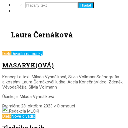
Hľadať
Laura Černáková
Dielo
Divadlo na cucky
MASARYK(OVÁ)
Koncept a text: Milada Vyhnálková, Silvia VollmannScénografia
a kostým: Laura ČernákováHudba: Adéla KonečnáVideo: Zdeněk
VévodaRéžia: Silvia Vollmann
Účinkuje: Milada Vyhnálková
Premiéra: 28. októbra 2023 v Olomouci
Redakcia MLOKi
Dielo
Nové divadlo
Zlodejka kníh