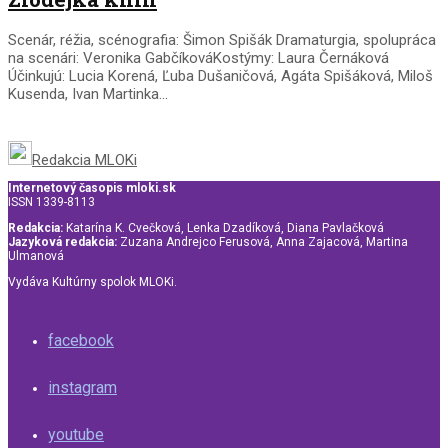
Scenár, réžia, scénografia: Šimon Spišák Dramaturgia, spolupráca
na scenári: Veronika GabčíkováKostýmy: Laura Černáková
Účinkujú: Lucia Korená, Ľuba Dušaničová, Agáta Spišáková, Miloš
Kusenda, Ivan Martinka...
Redakcia MLOKi
Internetový časopis mloki.sk
ISSN 1339-8113
Redakcia:
Katarína K. Cvečková, Lenka Dzadíková, Diana Pavlačková
Jazyková redakcia:
Zuzana Andrejco Ferusová, Anna Zajacová, Martina
Ulmanová
Vydáva Kultúrny spolok MLOKi.
facebook
instagram
youtube