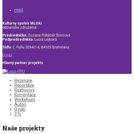
mail
Kultúrny spolok MLOKi
občianske združenie
Predsedníčka:
Zuzana Poliščák Šnircová
Podpredsedníčka:
Lucia Lejková
Sídlo:
Ľ. Fullu 3094/14, 84105 Bratislava
O nás
Hlavný partner projektu
Recenzie
Reportáže
Rozhovory
Komentáre
Workshopy
Autori
O nás
2 %
Naše projekty