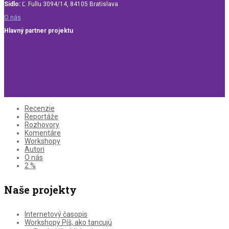
Sídlo:
Ľ. Fullu 3094/14, 84105 Bratislava
O nás
Hlavný partner projektu
Recenzie
Reportáže
Rozhovory
Komentáre
Workshopy
Autori
O nás
2 %
Naše projekty
Internetový časopis
Workshopy Píš, ako tancujú