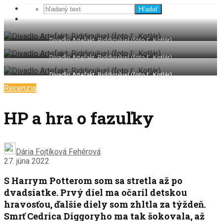
Hľadať
Divadlo Artefakt: Riddiculus! (foto Ľ. Kotlár)
Divadlo Artefakt: Riddiculus! (foto Ľ. Kotlár)
Divadlo Artefakt: Riddiculus! (foto Ľ. Kotlár)
Recenzia
HP a hra o fazuľky
Dária Fojtíková Fehérová
27. júna 2022
S Harrym Potterom som sa stretla až po
dvadsiatke. Prvý diel ma očaril detskou
hravosťou, ďalšie diely som zhltla za týždeň.
Smrť Cedrica Diggoryho ma tak šokovala, až