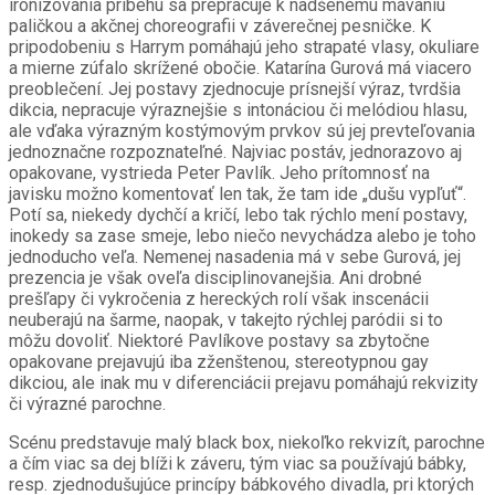
ironizovania príbehu sa prepracuje k nadšenému mávaniu
paličkou a akčnej choreografii v záverečnej pesničke. K
pripodobeniu s Harrym pomáhajú jeho strapaté vlasy, okuliare
a mierne zúfalo skrížené obočie. Katarína Gurová má viacero
preoblečení. Jej postavy zjednocuje prísnejší výraz, tvrdšia
dikcia, nepracuje výraznejšie s intonáciou či melódiou hlasu,
ale vďaka výrazným kostýmovým prvkov sú jej prevteľovania
jednoznačne rozpoznateľné. Najviac postáv, jednorazovo aj
opakovane, vystrieda Peter Pavlík. Jeho prítomnosť na
javisku možno komentovať len tak, že tam ide „dušu vypľuť“.
Potí sa, niekedy dychčí a kričí, lebo tak rýchlo mení postavy,
inokedy sa zase smeje, lebo niečo nevychádza alebo je toho
jednoducho veľa. Nemenej nasadenia má v sebe Gurová, jej
prezencia je však oveľa disciplinovanejšia. Ani drobné
prešľapy či vykročenia z hereckých rolí však inscenácii
neuberajú na šarme, naopak, v takejto rýchlej paródii si to
môžu dovoliť. Niektoré Pavlíkove postavy sa zbytočne
opakovane prejavujú iba zženštenou, stereotypnou gay
dikciou, ale inak mu v diferenciácii prejavu pomáhajú rekvizity
či výrazné parochne.
Scénu predstavuje malý black box, niekoľko rekvizít, parochne
a čím viac sa dej blíži k záveru, tým viac sa používajú bábky,
resp. zjednodušujúce princípy bábkového divadla, pri ktorých