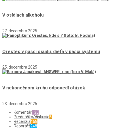
V osídlach alkoholu
27. decembra 2025
Orestes v pasci osudu, dieťa v pasci systému
25. decembra 2025
V nekonečnom kruhu
odpovedí
otázok
23. decembra 2025
Komentár
133
Prednáška/diskusia
6
Recenzia
468
Reportáž
248