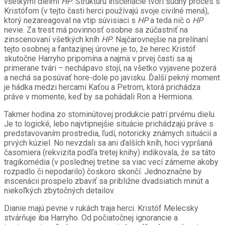
všetkými dielmi
HP
. Štruktúru inscenácie tvorí súdny proces s
Kristófom (v tejto časti herci používajú svoje civilné mená),
ktorý nezareagoval na vtip súvisiaci s
HP
a teda nič o
HP
nevie. Za trest má povinnosť osobne sa zúčastniť na
zinscenovaní všetkých kníh
HP
. Najčarovnejšie na prelínaní
tejto osobnej a fantazijnej úrovne je to, že herec Kristóf
skutočne Harryho pripomína a najmä v prvej časti sa aj
primerane tvári – nechápavo stojí, na všetko vyjavene pozerá
a nechá sa posúvať hore-dole po javisku. Ďalší pekný moment
je hádka medzi hercami Kaťou a Petrom, ktorá prichádza
práve v momente, keď by sa pohádali Ron a Hermiona.
Takmer hodina zo stominútovej produkcie patrí prvému dielu.
Je to logické, lebo najvtipnejšie situácie prichádzajú práve s
predstavovaním prostredia, ľudí, notoricky známych situácií a
prvých kúziel. No nevzdali sa ani ďalších kníh, hoci vypršaná
časomiera (rekvizita podľa tretej knihy) indikovala, že sa táto
tragikomédia (v poslednej tretine sa viac vecí zámerne akoby
rozpadlo či nepodarilo) čoskoro skončí. Jednoznačne by
inscenácii prospelo zbaviť sa približne dvadsiatich minút a
niekoľkých zbytočných detailov.
Dianie majú pevne v rukách traja herci. Kristóf Melecsky
stvárňuje iba Harryho. Od počiatočnej ignorancie a