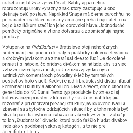
netreba nič bližšie vysvetľovať. Bábky aj parochne
reprezentujú určitý výrazný znak, ktorý zastupuje alebo
definuje celú postavu. Napríklad Snape má čiernu parochňu, no
po nasadení na hlavu sa vlasy smiešne prehadzujú, alebo na
boj s baziliškom stačí len jeho obrovská hlava. Jednoduché
pomôcky originálne a vtipne dotvárajú a zosmiešňujú najmä
postavy.
Vstupenka na
Riddikulus!
v Bratislave stojí nehoráznych
sedemnásť eur, pričom do sály s prakticky nulovou eleváciou
a drobným javiskom sa zmestí asi dvesto ľudí. Je dovolené
priniesť si nápoje, čo pridáva divákom na nálade, aby sa viac
zabávali na vulgarizmoch, než na naozaj vydarených
satirických komentároch pôvodiny (kiež by tam takých
postrehov bolo viac!). Kedysi chodili bratislavskí diváci hľadať
kombináciu kultúry a alkoholu do Divadla West, dnes chodí iná
generácia do KC Dunaj. Tento typ produkcie by zniesol aj
kultivovanejší priestor, v ktorom by sa akcie mohli lepšie
rozohrať a pri dodržaní presnej štruktúry javiskového tvaru a
zbavení sa zbytočne zdržujúcich situácií by z toho mohla byť
skvelá paródia, výborná zábava na víkendový večer. Zatiaľ je
to len „študentské“ divadlo, ktoré bude ťažšie hľadať divákov
inde ako v podobnej vekovej kategórii, a to nie pre
špecifickosť témy.