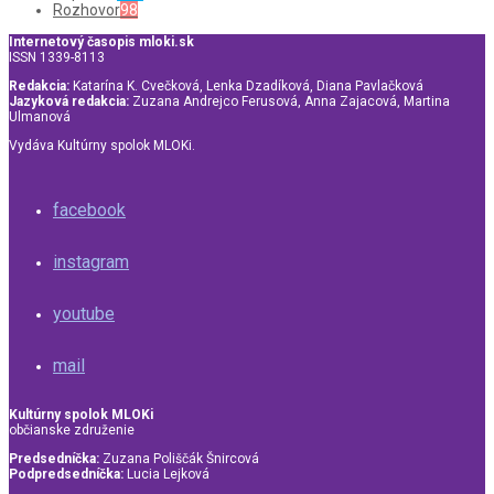
Rozhovor
98
Internetový časopis mloki.sk
ISSN 1339-8113
Redakcia:
Katarína K. Cvečková, Lenka Dzadíková, Diana Pavlačková
Jazyková redakcia:
Zuzana Andrejco Ferusová, Anna Zajacová, Martina
Ulmanová
Vydáva Kultúrny spolok MLOKi.
facebook
instagram
youtube
mail
Kultúrny spolok MLOKi
občianske združenie
Predsedníčka:
Zuzana Poliščák Šnircová
Podpredsedníčka:
Lucia Lejková