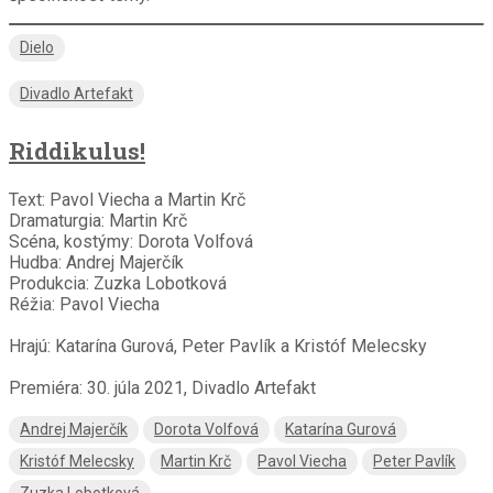
Dielo
Divadlo Artefakt
Riddikulus!
Text: Pavol Viecha a Martin Krč
Dramaturgia: Martin Krč
Scéna, kostýmy: Dorota Volfová
Hudba: Andrej Majerčík
Produkcia: Zuzka Lobotková
Réžia: Pavol Viecha
Hrajú: Katarína Gurová, Peter Pavlík a Kristóf Melecsky
Premiéra: 30. júla 2021, Divadlo Artefakt
Andrej Majerčík
Dorota Volfová
Katarína Gurová
Kristóf Melecsky
Martin Krč
Pavol Viecha
Peter Pavlík
Zuzka Lobotková