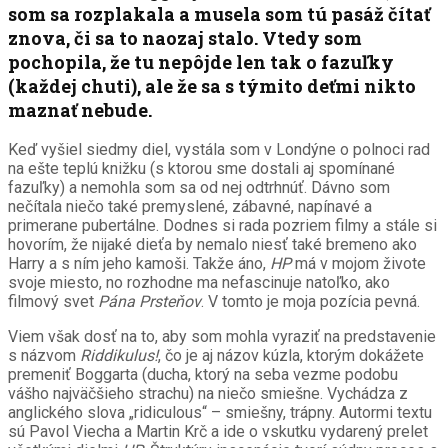
som sa rozplakala a musela som tú pasáž čítať
znova, či sa to naozaj stalo. Vtedy som
pochopila, že tu nepôjde len tak o fazuľky
(každej chuti), ale že sa s týmito deťmi nikto
maznať nebude.
Keď vyšiel siedmy diel, vystála som v Londýne o polnoci rad
na ešte teplú knižku (s ktorou sme dostali aj spomínané
fazuľky) a nemohla som sa od nej odtrhnúť. Dávno som
nečítala niečo také premyslené, zábavné, napínavé a
primerane pubertálne. Dodnes si rada pozriem filmy a stále si
hovorím, že nijaké dieťa by nemalo niesť také bremeno ako
Harry a s ním jeho kamoši. Takže áno,
HP
má v mojom živote
svoje miesto, no rozhodne ma nefascinuje natoľko, ako
filmový svet
P
ána Prste
ňov
. V tomto je moja pozícia pevná.
Viem však dosť na to, aby som mohla vyraziť na predstavenie
s názvom
Riddikulus!
, čo je aj názov kúzla, ktorým dokážete
premeniť Boggarta (ducha, ktorý na seba vezme podobu
vášho najväčšieho strachu) na niečo smiešne. Vychádza z
anglického slova „ridiculous“ – smiešny, trápny. Autormi textu
sú Pavol Viecha a Martin Krč a ide o vskutku vydarený prelet