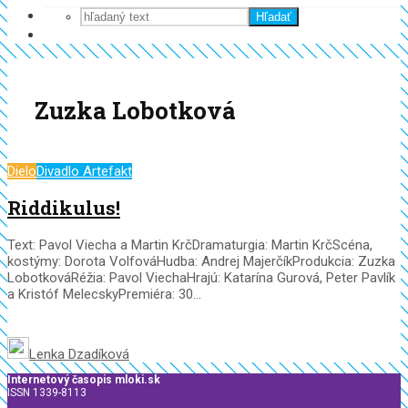
Hľadať
Zuzka Lobotková
Dielo
Divadlo Artefakt
Riddikulus!
Text: Pavol Viecha a Martin KrčDramaturgia: Martin KrčScéna,
kostýmy: Dorota VolfováHudba: Andrej MajerčíkProdukcia: Zuzka
LobotkováRéžia: Pavol ViechaHrajú: Katarína Gurová, Peter Pavlík
a Kristóf MelecskyPremiéra: 30...
Lenka Dzadíková
Internetový časopis mloki.sk
ISSN 1339-8113