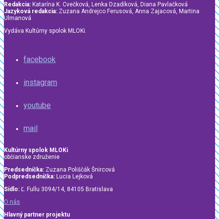
Redakcia:
Katarína K. Cvečková, Lenka Dzadíková, Diana Pavlačková
Jazyková redakcia:
Zuzana Andrejco Ferusová, Anna Zajacová, Martina
Ulmanová
Vydáva Kultúrny spolok MLOKi.
facebook
instagram
youtube
mail
Kultúrny spolok MLOKi
občianske združenie
Predsedníčka:
Zuzana Poliščák Šnircová
Podpredsedníčka:
Lucia Lejková
Sídlo:
Ľ. Fullu 3094/14, 84105 Bratislava
O nás
Hlavný partner projektu