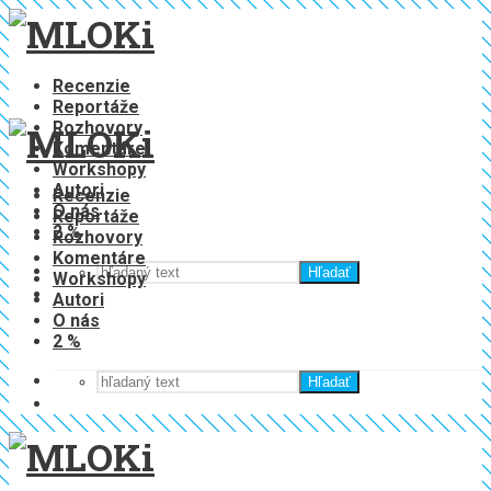
Recenzie
Reportáže
Rozhovory
Komentáre
Workshopy
Autori
Recenzie
O nás
Reportáže
2 %
Rozhovory
Komentáre
Hľadať
Workshopy
Autori
O nás
2 %
Hľadať