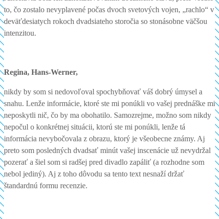
to, čo zostalo nevyplavené počas dvoch svetových vojen, „rachlo“ v
deväťdesiatych rokoch dvadsiateho storočia so stonásobne väčšou
intenzitou.
Regina, Hans-Werner,
nikdy by som si nedovoľoval spochybňovať váš dobrý úmysel a
snahu. Lenže informácie, ktoré ste mi ponúkli vo vašej prednáške mi
neposkytli nič, čo by ma obohatilo. Samozrejme, možno som nikdy
nepočul o konkrétnej situácii, ktorú ste mi ponúkli, lenže tá
informácia nevybočovala z obrazu, ktorý je všeobecne známy. Aj
preto som posledných dvadsať minút vašej inscenácie už nevydržal
pozerať a šiel som si radšej pred divadlo zapáliť (a rozhodne som
nebol jediný). Aj z toho dôvodu sa tento text nesnaží držať
štandardnú formu recenzie.