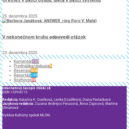
Orestes v pasci osudu, dieťa v pasci systému
25. decembra 2025
V nekonečnom kruhu
odpovedí
otázok
23. decembra 2025
Komentár
133
Prednáška/diskusia
6
Recenzia
468
Reportáž
248
Rozhovor
98
Internetový časopis mloki.sk
ISSN 1339-8113
Redakcia:
Katarína K. Cvečková, Lenka Dzadíková, Diana Pavlačková
Jazyková redakcia:
Zuzana Andrejco Ferusová, Anna Zajacová, Martina
Ulmanová
Vydáva Kultúrny spolok MLOKi.