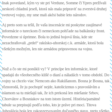
Inak povedané, kým vy ste pri Verdune, Somme či Ypres prežívali
neskorú chladnú jeseň, ktorá nás mala pripraviť na zverstvá druhej
svetovej vojny, my sme mali akési babie leto národov.
Aj preto som sa tešil, že vaša inscenácie mi poskytne zaujímavé
informácie o tureckom či nemeckom pohľade na balkánsky front.
Povedzme si úprimne. Bola to jediná bojová línia, kde ste
nezachraňovali „prdel“ rakúsko-uhorskej c.k. armáde, ktorá bola
všetkým možným, len nie armádou pripravenou na vojnu.
Nuž a čo ste mi ponúkli vy? V princípe len informácie, ktoré
spadajú do všeobecného klišé o dianí a náladách v tomo období. Do
vojny sa chcelo viac Nemcom ako Rakúšanom. Bosna je Bosna, tak
rôznorodá, že ju pochopiť nejde, katolicizmus s pravoslávím a
islamom sa tu miešajú tak, že ich prekoná len miešanie Srbov,
Chorvátov a Bosniakov na tom istom území. História/pamätné
tabule sa prepisujú podľa toho, kto je práve pri moci. Titova
Juhoslávia bola len zakonzervovaním dočasného stavu, preto všetko