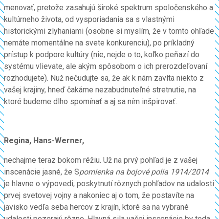
menovať, pretože zasahujú široké spektrum spoločenského a
kultúrneho života, od vysporiadania sa s vlastnými
historickými zlyhaniami (osobne si myslím, že v tomto ohľade
nemáte momentálne na svete konkurenciu), po príkladný
prístup k podpore kultúry (nie, nejde o to, koľko peňazí do
systému vlievate, ale akým spôsobom o ich prerozdeľovaní
rozhodujete). Nuž nečudujte sa, že ak k nám zavíta niekto z
vašej krajiny, hneď čakáme nezabudnuteľné stretnutie, na
ktoré budeme dlho spomínať a aj sa ním inšpirovať.
Regina, Hans-Werner,
nechajme teraz bokom réžiu. Už na prvý pohľad je z vašej
inscenácie jasné, že S
pomienka na bojové polia 1914/2014
je hlavne o výpovedi, poskytnutí rôznych pohľadov na udalosti
prvej svetovej vojny a nakoniec aj o tom, že postavíte na
javisko vedľa seba hercov z krajín, ktoré sa na vybrané
udalosti pozerajú rôzne. Hlavná sila vašej inscenácie by teda