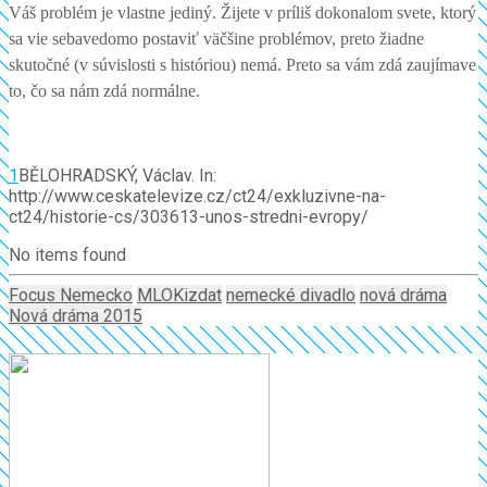
Váš problém je vlastne jediný. Žijete v príliš dokonalom svete, ktorý
sa vie sebavedomo postaviť väčšine problémov, preto žiadne
skutočné (v súvislosti s históriou) nemá. Preto sa vám zdá zaujímave
to, čo sa nám zdá normálne.
1
BĚLOHRADSKÝ, Václav. In:
http://www.ceskatelevize.cz/ct24/exkluzivne-na-
ct24/historie-cs/303613-unos-stredni-evropy/
No items found
Focus Nemecko
MLOKizdat
nemecké divadlo
nová dráma
Nová dráma 2015