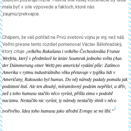
mala byť v sile výpovede a faktoch, ktoré nás
zaujmú/prekvapia.
Chápem, že váš pohľad na Prvú svetovú vojnu je iný, než náš.
Veľmi presne tento rozdiel pomenoval Václav Bělohradský,
ktorý cituje „
velkého Rakušana i velkého Čechoslováka Franze
Werfela, který v předmluvě ke knize Soumrak jednoho světa (Aus
der Dämmerung einer Welt) pro americké vydání píše: Zatímco
Amerika v rytmu industriálního věku přetavuje v tyglíku lidi v
Američany, Rakousko byl humus. Do něj národy padaly pomalu jak
podzimní listí. Ale ten dlouhý, mírumilovný podzim nepřišel, a dřív,
než z toho humusu stačilo něco vyrůst, přišla zima v podobě
nacizmu
.
Nestačilo nic vyrůst, ty národy nestačily shnít v něco
1
tvořivého. Idea toho humusu jako střední Evropy se mi líbí.“