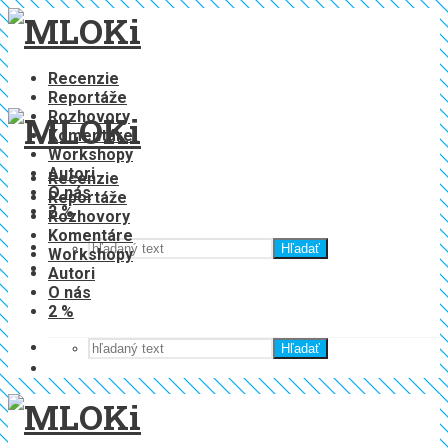
Recenzie
Reportáže
Rozhovory
Komentáre
Workshopy
Autori
Recenzie
O nás
Reportáže
2 %
Rozhovory
Komentáre
Hľadať
Workshopy
Autori
O nás
2 %
Hľadať