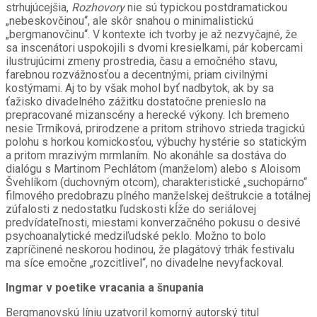
strhujúcejšia,
Rozhovory
nie sú typickou postdramatickou
„nebeskovčinou“, ale skôr snahou o minimalistickú
„bergmanovčinu“. V kontexte ich tvorby je až nezvyčajné, že
sa inscenátori uspokojili s dvomi kresielkami, pár kobercami
ilustrujúcimi zmeny prostredia, času a emočného stavu,
farebnou rozvážnosťou a decentnými, priam civilnými
kostýmami. Aj to by však mohol byť nadbytok, ak by sa
ťažisko divadelného zážitku dostatočne prenieslo na
prepracované mizanscény a herecké výkony. Ich bremeno
nesie Trmíková, prirodzene a pritom strihovo strieda tragickú
polohu s horkou komickosťou, výbuchy hystérie so statickým
a pritom mrazivým mrmlaním. No akonáhle sa dostáva do
dialógu s Martinom Pechlátom (manželom) alebo s Aloisom
Švehlíkom (duchovným otcom), charakteristické „suchopárno“
filmového predobrazu plného manželskej deštrukcie a totálnej
zúfalosti z nedostatku ľudskosti kĺže do seriálovej
predvídateľnosti, miestami konverzačného pokusu o desivé
psychoanalytické medziľudské peklo. Možno to bolo
zapríčinené neskorou hodinou, že plagátový trhák festivalu
ma síce emočne „rozcitlivel“, no divadelne nevyfackoval.
Ingmar v poetike vracania a šnupania
Bergmanovskú líniu uzatvoril komorný autorský titul