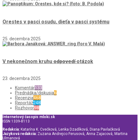
Orestes v pasci osudu, dieťa v pasci systému
25. decembra 2025
V nekonečnom kruhu
odpovedí
otázok
23. decembra 2025
Komentár
133
Prednáška/diskusia
6
Recenzia
468
Reportáž
248
Rozhovor
98
Internetový časopis mloki.sk
ISSN 1339-8113
Redakcia:
Katarína K. Cvečková, Lenka Dzadíková, Diana Pavlačková
Jazyková redakcia:
Zuzana Andrejco Ferusová, Anna Zajacová, Martina
Ulmanová