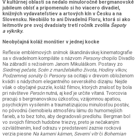
V kultúrnej oblasti sa nedalo minuloročné bergmanovské
jubileum obísť a pripomenulo si ho viacero divadiel,
knižných vydavateľstiev a artových kín v Česku a na
Slovensku. Neobišlo to ani Divadelnú Floru, ktorá si ako
leitmotív pre svoj dvadsiaty tretí ročník zvolila
Šepoty
a výkriky.
Neobyčajná koláž monštier v jednej kocke
Reflexie emblémových snímok škandinávskej kinematografie
sa v divadelnom kompiláte s názvom
Persony
chopilo Divadlo
Na zábradlí s režisérom Janom Mikuláškom. Postavy zo
Siedmej pečate, Scén z manželského života, Hodiny vlkov,
Podzemnej sonáty
či
Persony
sa ocitajú v drevom obloženom
kvádri s nádychom elegantného severského dizajnu. Nejde
však o obyčajné puzzle, koláž filmov, ktorých znalosť by bola
pri návšteve
Persón
nutná, aj keď je určite vítaná. Tvorcovia
pracujú s bergmanovskou úzkosťou, vzájomnou apatiou,
psychickým vysilením a traumatizujúcou minulosťou postáv,
no pôvodnú čiernobielu atmosféru lámu do humornejších
farieb, a to bez toho, aby degradovali predlohu. Bergman bol
vo svojich filmoch hudobne triezvy, preto je nečakaným
ozvláštnením, keď odrazu v predstavení zaznie rocková
verzia piesne
Na kameni kámen, Severní vítr
či
Bohemian