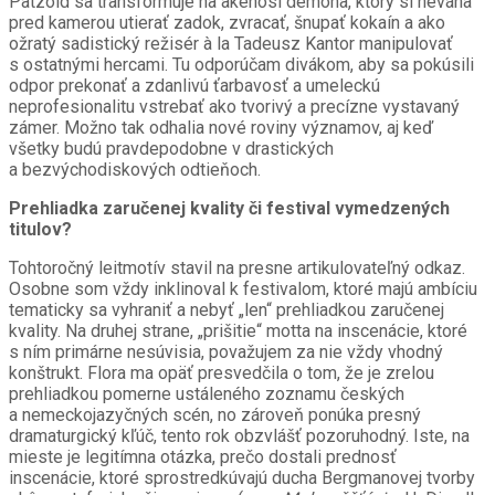
Pätzold sa transformuje na akéhosi démona, ktorý si neváha
pred kamerou utierať zadok, zvracať, šnupať kokaín a ako
ožratý sadistický režisér à la Tadeusz Kantor manipulovať
s ostatnými hercami. Tu odporúčam divákom, aby sa pokúsili
odpor prekonať a zdanlivú ťarbavosť a umeleckú
neprofesionalitu vstrebať ako tvorivý a precízne vystavaný
zámer. Možno tak odhalia nové roviny významov, aj keď
všetky budú pravdepodobne v drastických
a bezvýchodiskových odtieňoch.
Prehliadka zaručenej kvality či festival vymedzených
titulov?
Tohtoročný leitmotív stavil na presne artikulovateľný odkaz.
Osobne som vždy inklinoval k festivalom, ktoré majú ambíciu
tematicky sa vyhraniť a nebyť „len“ prehliadkou zaručenej
kvality. Na druhej strane, „prišitie“ motta na inscenácie, ktoré
s ním primárne nesúvisia, považujem za nie vždy vhodný
konštrukt. Flora ma opäť presvedčila o tom, že je zrelou
prehliadkou pomerne ustáleného zoznamu českých
a nemeckojazyčných scén, no zároveň ponúka presný
dramaturgický kľúč, tento rok obzvlášť pozoruhodný. Iste, na
mieste je legitímna otázka, prečo dostali prednosť
inscenácie, ktoré sprostredkúvajú ducha Bergmanovej tvorby