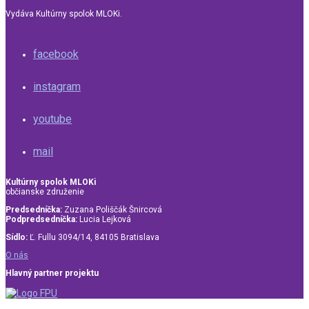
Vydáva Kultúrny spolok MLOKi.
facebook
instagram
youtube
mail
Kultúrny spolok MLOKi
občianske združenie
Predsedníčka:
Zuzana Poliščák Šnircová
Podpredsedníčka:
Lucia Lejková
Sídlo:
Ľ. Fullu 3094/14, 84105 Bratislava
O nás
Hlavný partner projektu