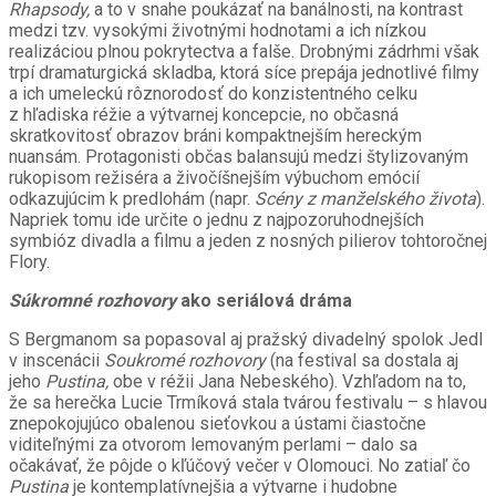
Rhapsody,
a to v snahe poukázať na banálnosti, na kontrast
medzi tzv. vysokými životnými hodnotami a ich nízkou
realizáciou plnou pokrytectva a falše. Drobnými zádrhmi však
trpí dramaturgická skladba, ktorá síce prepája jednotlivé filmy
a ich umeleckú rôznorodosť do konzistentného celku
z hľadiska réžie a výtvarnej koncepcie, no občasná
skratkovitosť obrazov bráni kompaktnejším hereckým
nuansám. Protagonisti občas balansujú medzi štylizovaným
rukopisom režiséra a živočíšnejším výbuchom emócií
odkazujúcim k predlohám (napr.
Scény z manželského života
).
Napriek tomu ide určite o jednu z najpozoruhodnejších
symbióz divadla a filmu a jeden z nosných pilierov tohtoročnej
Flory.
Súkromné rozhovory
ako seriálová dráma
S Bergmanom sa popasoval aj pražský divadelný spolok Jedl
v inscenácii
Soukromé rozhovory
(na festival sa dostala aj
jeho
Pustina,
obe v réžii Jana Nebeského). Vzhľadom na to,
že sa herečka Lucie Trmíková stala tvárou festivalu – s hlavou
znepokojujúco obalenou sieťovkou a ústami čiastočne
viditeľnými za otvorom lemovaným perlami – dalo sa
očakávať, že pôjde o kľúčový večer v Olomouci. No zatiaľ čo
Pustina
je kontemplatívnejšia a výtvarne i hudobne