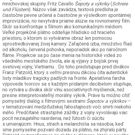
mníchovskej skupiny Fritz Cavallo
Šepoty a výkriky
(
Schreie
und Flüstern
). Názov však zavádza, textová predloha je
čiastočne pevne určená a čiastočne je výsledkom spontánnej
improvizácie, no nevytvára priame alúzie na rovnomenný film.
Skôr sa konfrontuje s filmom ako komunikačným médiom.
Veľké projekčné plátno oddeľuje hľadisko od hracieho
priestoru, o ktorom si vytvárame obraz len pomocou
sprostredkovanej živej kamery. Zafajčená izba, množstvo fliaš
od alkoholu, červená pohovka, neporiadok ako po náročnom
fláme. Projekcie sa po čase menia na historické videá zo
všedného mestského života, ale aj výjavy z bojísk prvej
svetovej vojny, Vietnamu… Do toho predstupuje pred divákov
Franz Pätzold, ktorý s veľmi presnou dikciou číta autentické
listy mladíkov tragicky padlých na fronte. Apelatívna ťarcha
výpovede tvorcov sa s každým pridaným decibelom stupňuje,
no vytvára u diváka skôr vlnu asociatívnych myšlienok, než
presne interpretovateľný morálny výkrik. Práve tu možno cítiť
pomyselný dialóg s filmovými sestrami
Šepotov a výkrikov
–
v tematizovaní medziľudskej ľahostajnosti voči smrti niekoho
iného. Predčítané strastiplné zážitky z vojny vyvolávajú viac
pocit nezaujatého nasrdenia, než ľútosti či súcitu
s umierajúcim. Hnus, strach a melanchólia sa násobia, keď
sme pomyselne pozvaní dozadu za plátno, na zhýralú párty.