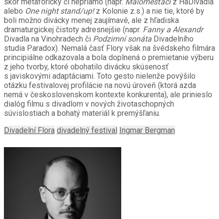
skôr metaforicky či nepriamo (napr.
Maloměšťáci
z HaDivadla
alebo
One night stand/up!
z Kolonie z.s.) a nie tie, ktoré by
boli možno divácky menej zaujímavé, ale z hľadiska
dramaturgickej čistoty adresnejšie (napr.
Fanny a Alexandr
Divadla na Vinohradech či
Podzimní sonáta
Divadelního
studia Paradox). Nemalá časť Flory však na švédskeho filmára
principiálne odkazovala a bola doplnená o premietanie výberu
z jeho tvorby, ktoré obohatilo divácku skúsenosť
s javiskovými adaptáciami. Toto gesto nielenže povýšilo
otázku festivalovej profilácie na novú úroveň (ktorá azda
nemá v československom kontexte konkurenta), ale prinieslo
dialóg filmu s divadlom v nových životaschopných
súvislostiach a bohatý materiál k premýšľaniu.
Divadelní Flora
divadelný festival
Ingmar Bergman