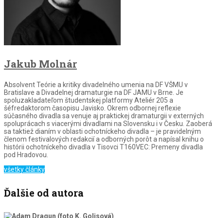
Jakub Molnár
Absolvent Teórie a kritiky divadelného umenia na DF VŠMU v
Bratislave a Divadelnej dramaturgie na DF JAMU v Brne. Je
spoluzakladateľom študentskej platformy Ateliér 205 a
šéfredaktorom časopisu Javisko. Okrem odbornej reflexie
súčasného divadla sa venuje aj praktickej dramaturgii v externých
spoluprácach s viacerými divadlami na Slovensku i v Česku. Zaoberá
sa taktiež dianím v oblasti ochotníckeho divadla – je pravidelným
členom festivalových redakcií a odborných porôt a napísal knihu o
histórii ochotníckeho divadla v Tisovci T160VEC: Premeny divadla
pod Hradovou.
všetky články
Ďalšie od autora