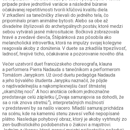
prípade práve jednotlivé variácie a následné búranie
očakávanej repetitívnosti tvorili kľúčovú kvalitu diela.
V zrkadlení sa tanečníčky zlievali do jedného tela, čo
pripomínalo priam animálne bytosti. Alebo sa obe až
divadelne štylizovali do archetypálnych postáv, ktoré medzi
sebou vytvárali jasné mikrosituácie. Bočková zobrazovala
hravé a zvedavé dievča, Štěpánková zas pôsobila ako
melancholická introvertka, ktorá na impulzy svojej kolegyne
reagovala akoby z donútenia. V duete sa zrkadlila trpezlivosť,
ladnosť, hrejivé ticho, očakávanie a pozorovanie nového dňa.
Večer uzatvoril duet francúzskeho choreografa, klauna
a performera Pierra Nadauda s tanečníkom a performerom
Tomášom Janypkom. Už úvod duetu pedagóga Nadauda
a jeho bývalého študenta Janypku naznačil, že pôjde
o najdivadelnejšiu a najkomplexnejšiu časť štrnástej
„okamžitej noci“. A hoci anotácia celkom jednoznačne
predstavuje celú zápletku („Dvaja samurajovia sa dohodli, že
sa o rok znova stretnú.“), interpretačných možností
v predstavení by sa našlo viacero. Mladší samuraj prichádza
na scénu, kde na kamennú stenu zavesí veľké nepopísané
plátno. Nasleduje pohybový obraz, ktorý je akoby vytrhnutý zo
zen-budhistického podobenstva o žiakovi a majstrovi.