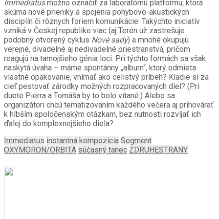
Immediatus
možno označiť za laboratórnu platformu, ktorá
skúma nové prieniky a spojenia pohybovo-akustických
disciplín či rôznych foriem komunikácie. Takýchto iniciatív
vzniká v Českej republike viac (aj Terén už zastrešuje
podobný otvorený cyklus
Nové sady
) a mnohé okupujú
verejné, divadelné aj nedivadelné priestranstvá, pričom
reagujú na tamojšieho génia loci. Pri týchto formách sa však
naskytá úvaha – máme spontánny „album“, ktorý odmieta
vlastné opakovanie, vnímať ako celistvý príbeh? Kladie si za
cieľ pestovať zárodky možných rozpracovaných diel? (Pri
duete Pierra a Tomáša by to bolo vítané.) Alebo sa
organizátori chcú tematizovaním každého večera aj prihovárať
k hlbším spoločenským otázkam, bez nutnosti rozvíjať ich
ďalej do komplexnejšieho diela?
Immediatus
instantná kompozícia
Segment
OXYMORON/ORBITA
súčasný tanec
ZDRUHESTRANY