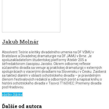
Jakub Molnár
Absolvent Teórie a kritiky divadelného umenia na DF VŠMU v
Bratislave a Divadelnej dramaturgie na DF JAMU v Brne. Je
spoluzakladateľom študentskej platformy Ateliér 205 a
šéfredaktorom časopisu Javisko. Okrem odbornej reflexie
súčasného divadla sa venuje aj praktickej dramaturgii v externých
spoluprácach s viacerými divadlami na Slovensku i v Česku. Zaoberá
sa taktiež dianím v oblasti ochotníckeho divadla – je pravidelným
členom festivalových redakcií a odborných porôt a napísal knihu o
histórii ochotníckeho divadla v Tisovci T160VEC: Premeny divadla
pod Hradovou.
všetky články
Ďalšie od autora