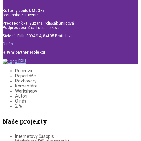
Kultúrny spolok MLOKi
občianske združenie
Predsedníčka:
Zuzana Poliščák Šnircová
Podpredsedníčka:
Lucia Lejková
Sídlo:
Ľ. Fullu 3094/14, 84105 Bratislava
O nás
Hlavný partner projektu
Recenzie
Reportáže
Rozhovory
Komentáre
Workshopy
Autori
O nás
2 %
Naše projekty
Internetový časopis