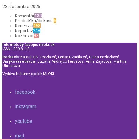
23. decembra 2025
Komentár
133
Prednáška/diskusia
6
Recenzia
468
Reportáž
248
Rozhovor
98
Internetový časopis mloki.sk
ISSN 1339-8113
Redakcia:
Katarína K. Cvečková, Lenka Dzadíková, Diana Pavlačková
Jazyková redakcia:
Zuzana Andrejco Ferusová, Anna Zajacová, Martina
Ulmanová
Vydáva Kultúrny spolok MLOKi.
facebook
instagram
youtube
mail