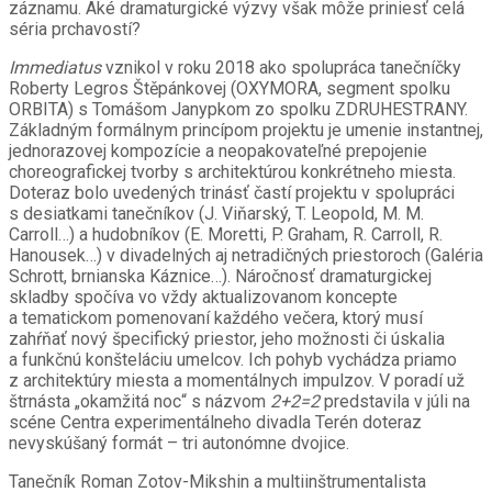
záznamu. Aké dramaturgické výzvy však môže priniesť celá
séria prchavostí?
Immediatus
vznikol v roku 2018 ako spolupráca tanečníčky
Roberty Legros Štěpánkovej (
OXYMORA, segment spolku
ORBITA)
s Tomášom Janypkom zo spolku ZDRUHESTRANY.
Základným formálnym princípom projektu je umenie instantnej,
jednorazovej kompozície a neopakovateľné prepojenie
choreografickej tvorby s architektúrou konkrétneho miesta.
Doteraz bolo uvedených trinásť častí projektu v spolupráci
s desiatkami tanečníkov (J. Viňarský, T. Leopold, M. M.
Carroll…) a hudobníkov (E. Moretti, P. Graham, R. Carroll, R.
Hanousek…) v divadelných aj netradičných priestoroch (Galéria
Schrott, brnianska Káznice…). Náročnosť dramaturgickej
skladby spočíva vo vždy aktualizovanom koncepte
a tematickom pomenovaní každého večera, ktorý musí
zahŕňať nový špecifický priestor, jeho možnosti či úskalia
a funkčnú konšteláciu umelcov. Ich pohyb vychádza priamo
z architektúry miesta a momentálnych impulzov. V poradí už
štrnásta „okamžitá noc“ s názvom
2+2=2
predstavila v júli na
scéne Centra experimentálneho divadla Terén doteraz
nevyskúšaný formát – tri autonómne dvojice.
Tanečník Roman Zotov-Mikshin a multiinštrumentalista