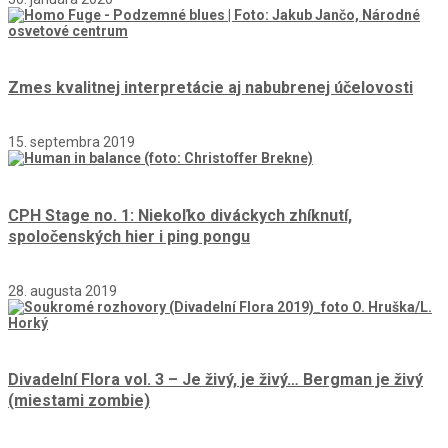
Zmes kvalitnej interpretácie aj nabubrenej účelovosti
15. septembra 2019
CPH Stage no. 1: Niekoľko diváckych zhíknutí,
spoločenských hier i ping pongu
28. augusta 2019
Divadelní Flora vol. 3 – Je živý, je živý… Bergman je živý
(miestami zombie)