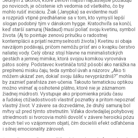
Jedným z úkonov, ktoré zenoví majstri najčastejšie požadujú
po novicoch, je očistenie ich vedomia od všetkého, čo by
mohlo rušiť iniciáciu. Žiak (Janypka) sa evidentne nudí
a rozprúdi vtipné predháňanie sa v tom, kto vymyslí lepší
slogan podobný tým v dánskom hygge. Kratochvíľa sa končí,
keď starší samuraj (Nadaud) musí poliať svoju kvetinu, symbol
života. (Aj to pointuje zenovú príručku o radostnej
kontemplácii a prijatí nezmyselnosti života.) Kvetinu si obaja
navzájom podávajú, pričom nemôžu prísť ani o kvapku čerstvo
naliatej vody. Celý obraz stojí hlavne na minimalistických
gestách a jemnej mimike, ktorá svojou komikou vyrovnáva
pátos scény. Podstavec kvetináča totiž pôsobí ako narážka na
preplnenú misku čaju, teda symbol úvah a názorov. „Ako ti
môžem ukázať zen, dokiaľ svoju šálku nevyprázdniš?“ mohla
by zaznieť parafráza zen-učenia. Takouto tematickou optikou
možno vnímať aj osihotené plátno, ktoré nie je záznamom
žiadnej múdrosti. Vystupuje ako pripomienka prúdu času
a ľudskej ctižiadostivosti vlastniť poznatky a pritom nepoznať
vlastný život. V závere sa dozvedáme, že druhý samuraj bol
mŕtvy už pred týmto stretnutím. Vďaka dovtedajšej pohybovej
striedmosti si tvorcovia mohli dovoliť v závere heroickú pózu
dvoch tiel vo vzájomnom objatí, čím docielili efekt odľahčenia
i silnej emocionality zároveň.