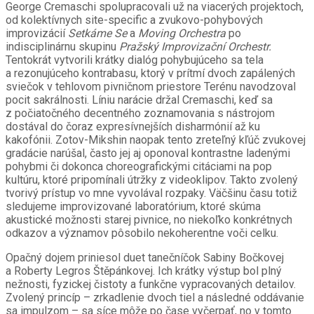
George Cremaschi spolupracovali už na viacerých projektoch,
od kolektívnych site-specific a zvukovo-pohybových
improvizácií
Setkáme Se
a
Moving Orchestra
po
indisciplinárnu skupinu
Pražský Improvizační Orchestr.
Tentokrát vytvorili krátky dialóg pohybujúceho sa tela
a rezonujúceho kontrabasu, ktorý v prítmí dvoch zapálených
sviečok v tehlovom pivničnom priestore Terénu navodzoval
pocit sakrálnosti. Líniu narácie držal Cremaschi, keď sa
z počiatočného decentného zoznamovania s nástrojom
dostával do čoraz expresívnejších disharmónií až ku
kakofónii. Zotov-Mikshin naopak tento zreteľný kľúč zvukovej
gradácie narúšal, často jej aj oponoval kontrastne ladenými
pohybmi či dokonca choreografickými citáciami na pop
kultúru, ktoré pripomínali útržky z videoklipov. Takto zvolený
tvorivý prístup vo mne vyvolával rozpaky. Väčšinu času totiž
sledujeme improvizované laboratórium, ktoré skúma
akustické možnosti starej pivnice, no niekoľko konkrétnych
odkazov a významov pôsobilo nekoherentne voči celku.
Opačný dojem priniesol duet tanečníčok Sabiny Bočkovej
a Roberty Legros Štěpánkovej. Ich krátky výstup bol plný
nežnosti, fyzickej čistoty a funkčne vypracovaných detailov.
Zvolený princíp – zrkadlenie dvoch tiel a následné oddávanie
sa impulzom – sa síce môže po čase vyčerpať, no v tomto