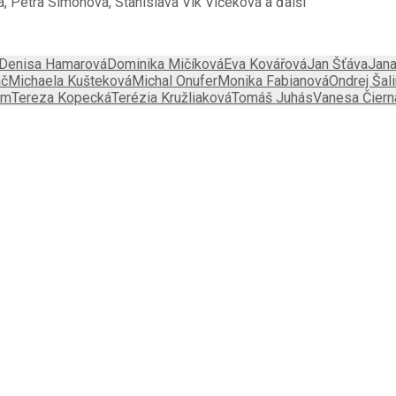
, Petra Simonová, Stanislava Vlk Vlčeková a ďalší
Denisa Hamarová
Dominika Mičíková
Eva Kovářová
Jan Šťáva
Jana
áč
Michaela Kušteková
Michal Onufer
Monika Fabianová
Ondrej Šal
em
Tereza Kopecká
Terézia Kružliaková
Tomáš Juhás
Vanesa Čiern