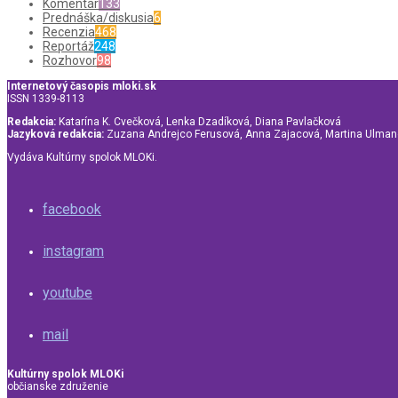
Komentár
133
Prednáška/diskusia
6
Recenzia
468
Reportáž
248
Rozhovor
98
Internetový časopis mloki.sk
ISSN 1339-8113
Redakcia:
Katarína K. Cvečková, Lenka Dzadíková, Diana Pavlačková
Jazyková redakcia:
Zuzana Andrejco Ferusová, Anna Zajacová, Martina Ulma
Vydáva Kultúrny spolok MLOKi.
facebook
instagram
youtube
mail
Kultúrny spolok MLOKi
občianske združenie