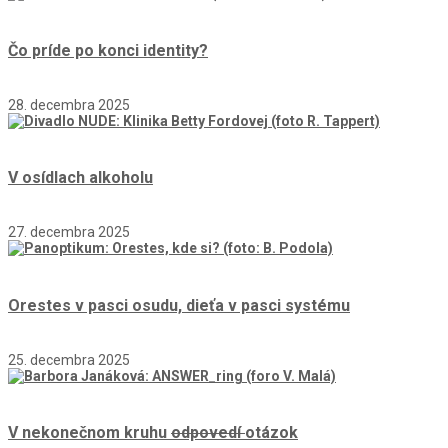
Čo príde po konci identity?
28. decembra 2025
V osídlach alkoholu
27. decembra 2025
Orestes v pasci osudu, dieťa v pasci systému
25. decembra 2025
V nekonečnom kruhu
odpovedí
otázok