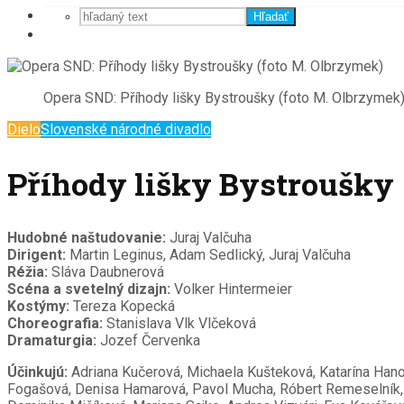
Hľadať
Opera SND: Příhody lišky Bystroušky (foto M. Olbrzymek
Dielo
Slovenské národné divadlo
Příhody lišky Bystroušky
Hudobné naštudovanie:
Juraj Valčuha
Dirigent:
Martin Leginus, Adam Sedlický, Juraj Valčuha
Réžia:
Sláva Daubnerová
Scéna a svetelný dizajn:
Volker Hintermeier
Kostýmy:
Tereza Kopecká
Choreografia:
Stanislava Vlk Vlčeková
Dramaturgia:
Jozef Červenka
Účinkujú:
Adriana Kučerová, Michaela Kušteková, Katarína Hano
Fogašová, Denisa Hamarová, Pavol Mucha, Róbert Remeselník, Vi