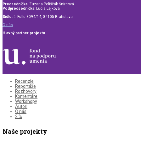
Predsedníčka:
Zuzana Poliščák Šnircová
Podpredsedníčka:
Lucia Lejková
Sídlo:
Ľ. Fullu 3094/14, 84105 Bratislava
O nás
Hlavný partner projektu
Recenzie
Reportáže
Rozhovory
Komentáre
Workshopy
Autori
O nás
2 %
Naše projekty