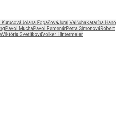
 Kurucová
Jolana Fogašová
Juraj Valčuha
Katarína Hano
ing
Pavol Mucha
Pavol Remenár
Petra Simonová
Róbert
a
Viktória Svetlíková
Volker Hintermeier