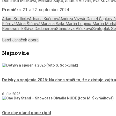
Dominika Mičíková, Mariana Sajko, Andrea Vizvári, Eva Kovářová
Premiéra:
21. a 22. september 2024
Adam Sedlický
Adriana Kučerová
Andrea Vizvári
Daniel Čapkovič
Flórová
Mária Štúrová
Mariana Sajko
Martin Leginus
Martin Morh
Remeselník
Sláva Daubnerová
Stanislava Vlčeková
Svatopluk S
Leoš Janáček
opera
Najnovšie
Dotyky a spojenia 2026: Na dnes stačí to, že existuje zajtra
6. júla 2026
One day stand gone right