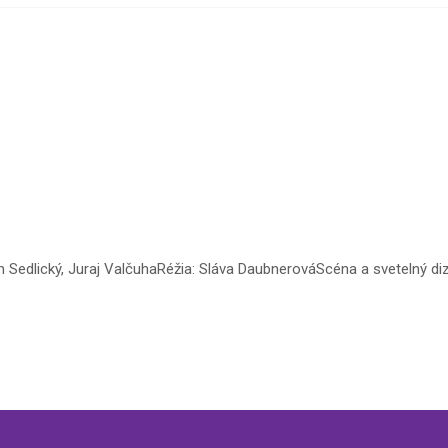
m Sedlický, Juraj ValčuhaRéžia: Sláva DaubnerováScéna a svetelný d