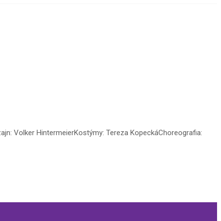
izajn: Volker HintermeierKostýmy: Tereza KopeckáChoreografia: