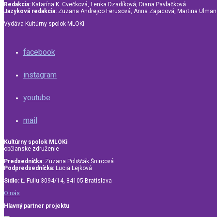
Redakcia:
Katarína K. Cvečková, Lenka Dzadíková, Diana Pavlačková
Jazyková redakcia:
Zuzana Andrejco Ferusová, Anna Zajacová, Martina Ulma
Vydáva Kultúrny spolok MLOKi.
facebook
instagram
youtube
mail
Kultúrny spolok MLOKi
občianske združenie
Predsedníčka:
Zuzana Poliščák Šnircová
Podpredsedníčka:
Lucia Lejková
Sídlo:
Ľ. Fullu 3094/14, 84105 Bratislava
O nás
Hlavný partner projektu