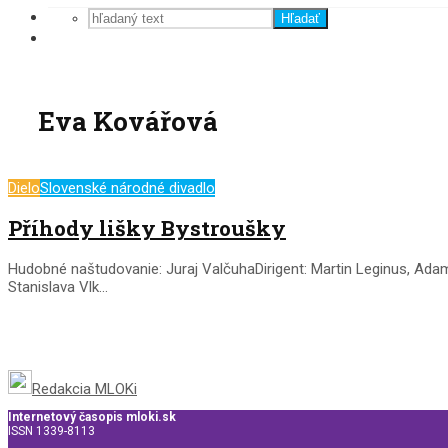
Hľadať
Eva Kovářová
Dielo
Slovenské národné divadlo
Příhody lišky Bystroušky
Hudobné naštudovanie: Juraj ValčuhaDirigent: Martin Leginus, Ada
Stanislava Vlk...
Redakcia MLOKi
Internetový časopis mloki.sk
ISSN 1339-8113