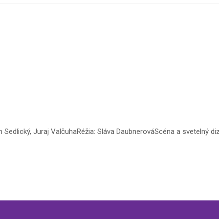
m Sedlický, Juraj ValčuhaRéžia: Sláva DaubnerováScéna a svetelný d