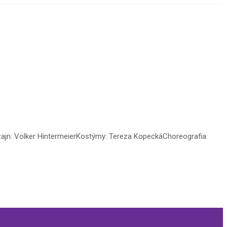
izajn: Volker HintermeierKostýmy: Tereza KopeckáChoreografia: