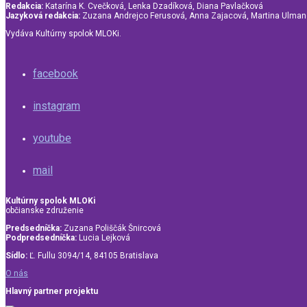
Redakcia:
Katarína K. Cvečková, Lenka Dzadíková, Diana Pavlačková
Jazyková redakcia:
Zuzana Andrejco Ferusová, Anna Zajacová, Martina Ulma
Vydáva Kultúrny spolok MLOKi.
facebook
instagram
youtube
mail
Kultúrny spolok MLOKi
občianske združenie
Predsedníčka:
Zuzana Poliščák Šnircová
Podpredsedníčka:
Lucia Lejková
Sídlo:
Ľ. Fullu 3094/14, 84105 Bratislava
O nás
Hlavný partner projektu