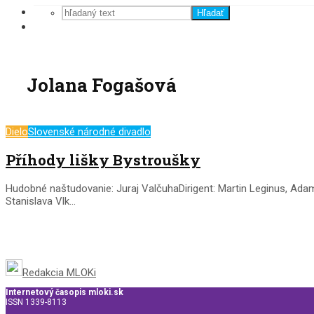
Hľadať
Jolana Fogašová
Dielo
Slovenské národné divadlo
Příhody lišky Bystroušky
Hudobné naštudovanie: Juraj ValčuhaDirigent: Martin Leginus, Ada
Stanislava Vlk...
Redakcia MLOKi
Internetový časopis mloki.sk
ISSN 1339-8113