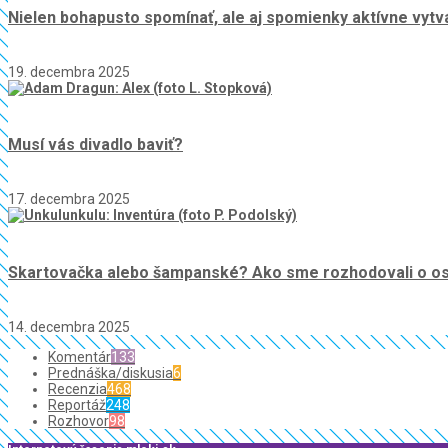
Nielen bohapusto spomínať, ale aj spomienky aktívne vytv
19. decembra 2025
Musí vás divadlo baviť?
17. decembra 2025
Skartovačka alebo šampanské? Ako sme rozhodovali o osu
14. decembra 2025
Komentár
133
Prednáška/diskusia
6
Recenzia
468
Reportáž
248
Rozhovor
98