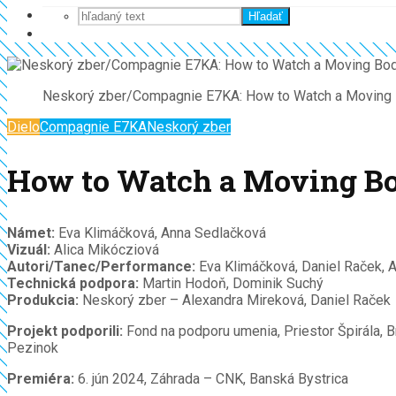
Hľadať
Neskorý zber/Compagnie E7KA: How to Watch a Moving B
Dielo
Compagnie E7KA
Neskorý zber
How to Watch a Moving B
Námet:
Eva Klimáčková, Anna Sedlačková
Vizuál:
Alica Mikócziová
Autori/Tanec/Performance:
Eva Klimáčková, Daniel Raček, 
Technická podpora:
Martin Hodoň, Dominik Suchý
Produkcia:
Neskorý zber – Alexandra Mireková, Daniel Raček
Projekt podporili:
Fond na podporu umenia, Priestor Špirála, B
Pezinok
Premiéra:
6. jún 2024, Záhrada – CNK, Banská Bystrica