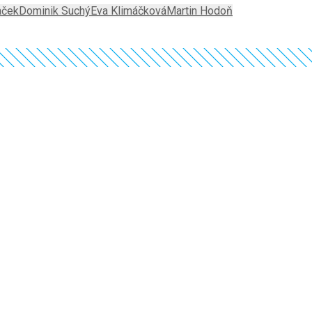
aček
Dominik Suchý
Eva Klimáčková
Martin Hodoň