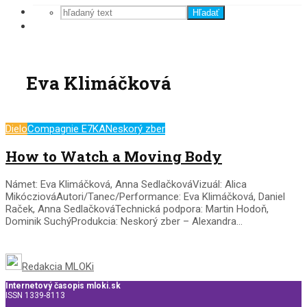
Hľadať
Eva Klimáčková
Dielo
Compagnie E7KA
Neskorý zber
How to Watch a Moving Body
Námet: Eva Klimáčková, Anna SedlačkováVizuál: Alica
MikócziováAutori/Tanec/Performance: Eva Klimáčková, Daniel
Raček, Anna SedlačkováTechnická podpora: Martin Hodoň,
Dominik SuchýProdukcia: Neskorý zber – Alexandra...
Redakcia MLOKi
Internetový časopis mloki.sk
ISSN 1339-8113