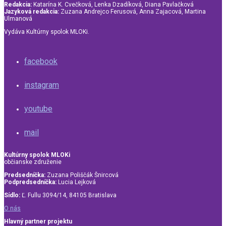
Redakcia:
Katarína K. Cvečková, Lenka Dzadíková, Diana Pavlačková
Jazyková redakcia:
Zuzana Andrejco Ferusová, Anna Zajacová, Martina
Ulmanová
Vydáva Kultúrny spolok MLOKi.
facebook
instagram
youtube
mail
Kultúrny spolok MLOKi
občianske združenie
Predsedníčka:
Zuzana Poliščák Šnircová
Podpredsedníčka:
Lucia Lejková
Sídlo:
Ľ. Fullu 3094/14, 84105 Bratislava
O nás
Hlavný partner projektu