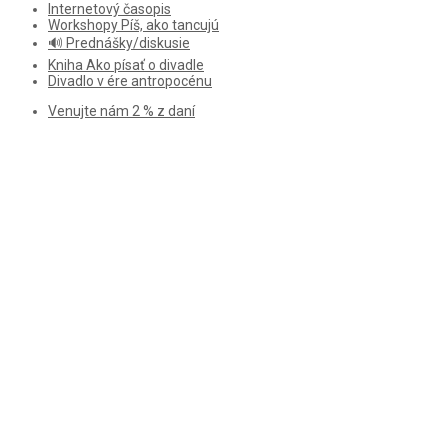
Internetový časopis
Workshopy Píš, ako tancujú
🔊 Prednášky/diskusie
Kniha Ako písať o divadle
Divadlo v ére antropocénu
Venujte nám 2 % z daní