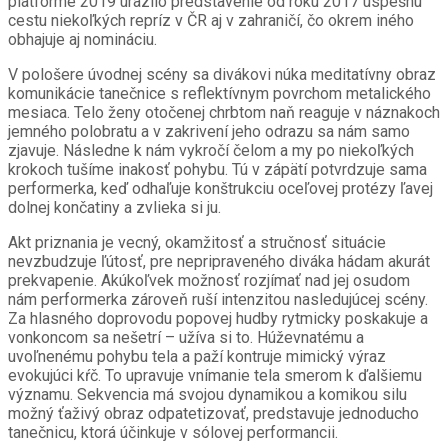
platforme 2019 urazilo predstavenie od roku 2017 úspešnú
cestu niekoľkých repríz v ČR aj v zahraničí, čo okrem iného
obhajuje aj nomináciu.
V pološere úvodnej scény sa divákovi núka meditatívny obraz
komunikácie tanečnice s reflektívnym povrchom metalického
mesiaca. Telo ženy otočenej chrbtom naň reaguje v náznakoch
jemného polobratu a v zakrivení jeho odrazu sa nám samo
zjavuje. Následne k nám vykročí čelom a my po niekoľkých
krokoch tušíme inakosť pohybu. Tú v zápätí potvrdzuje sama
performerka, keď odhaľuje konštrukciu oceľovej protézy ľavej
dolnej končatiny a zvlieka si ju.
Akt priznania je vecný, okamžitosť a stručnosť situácie
nevzbudzuje ľútosť, pre nepripraveného diváka hádam akurát
prekvapenie. Akúkoľvek možnosť rozjímať nad jej osudom
nám performerka zároveň ruší intenzitou nasledujúcej scény.
Za hlasného doprovodu popovej hudby rytmicky poskakuje a
vonkoncom sa nešetrí – užíva si to. Húževnatému a
uvoľnenému pohybu tela a paží kontruje mimický výraz
evokujúci kŕč. To upravuje vnímanie tela smerom k ďalšiemu
významu. Sekvencia má svojou dynamikou a komikou silu
možný ťaživý obraz odpatetizovať, predstavuje jednoducho
tanečnicu, ktorá účinkuje v sólovej performancii.