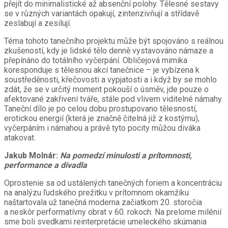
přejít do minimalistické až absenční polohy. Tělesné sestavy
se v různých variantách opakují, zintenzivňují a střídavě
zeslabují a zesilují.
Téma tohoto tanečního projektu může být spojováno s reálnou
zkušeností, kdy je lidské tělo denně vystavováno námaze a
přepínáno do totálního vyčerpání. Obličejová mimika
koresponduje s tělesnou akcí tanečnice – je vybízena k
soustředěnosti, křečovosti a vypjatosti a i když by se mohlo
zdát, že se v určitý moment pokouší o úsměv, jde pouze o
afektované zakřivení tváře, stále pod vlivem viditelné námahy.
Taneční dílo je po celou dobu prostupovano tělesností,
erotickou energií (která je značně čitelná již z kostýmu),
vyčerpáním i námahou a právě tyto pocity můžou diváka
atakovat.
Jakub Molnár:
Na pomedzí minulosti a prítomnosti,
performance a divadla
Oprostenie sa od ustálených tanečných foriem a koncentráciu
na analýzu ľudského prežitku v prítomnom okamžiku
naštartovala už tanečná moderna začiatkom 20. storočia
a neskôr performatívny obrat v 60. rokoch. Na prelome milénií
sme boli svedkami reinterpretácie umeleckého skúmania