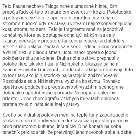
Telo Fauna necháva Talaga nahé a umazané hlinou, čím
prepája ľudské telo s naturelom zvieraťa – kozla. Poloľudské
a polozvieracie telo je spojené s prírodou cez konáre
stromov. Ľudské údy sa stávajú vetvami najrozkonárenejšieho
kusu stromu na zemi. Telo je fragmentované na jednotlivé
končatiny, ktoré sa postupne odhaľujú, až kým sa celý
Faunus neukáže v
priestore funkcionalistickej architektúry
Veletržního paláca. Zastaví sa v sede jednou rukou podopretý
a druhú ruku s dlaňou smerujúcou nahor opiera o jednu
pokrčenú nohu na kolene. Druhá noha ostáva prepnutá v
polohe flex, tak ako Faun u Nižinského. Ukazuje sa nám
Faunus – symbol mužnosti, plodnosti. Talaga predstavuje túto
bytosť tak, ako je historicky najčastejšie znázorňovaný.
Rozchádza sa s Nižinským u využitia kostýmu. Rovnako
opúšťa od potlačenia predstavivosti využitím scénografie
dokonale napodobňujúcej prírodu. Nepopiera galerijný
priestor. Jeho choreografiu v tichých miestach dokonca
pretína zvuk z inštalácie inej výstavy.
Svetlo sa v druhej polovici mení na teplé tóny
zapadajúceho
slnka, čím sa do podvedomia dostáva viac priestor prírodný
pred priestorom kultúrnej inštitúcie. Dlhé konáre na seba
tanečník prikladá tak, že pretvárajú jeho navonok stále ľudské