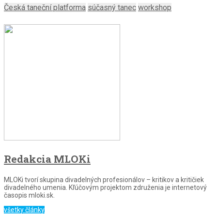
Česká taneční platforma
súčasný tanec
workshop
Redakcia MLOKi
MLOKi tvorí skupina divadelných profesionálov – kritikov a kritičiek
divadelného umenia. Kľúčovým projektom združenia je internetový
časopis mloki.sk.
všetky články