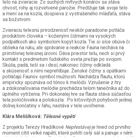
telo na zvieracie. Zo suchých mŕtvych konárov sa stáva
chvost, rohy aj rozvetvené parožie. Predlžuje tak svoje telo
a mení sa na kozla, dospieva z vystrašeného mláďaťa, stáva
sa božstvom.
Zvieraciu telesnú prirodzenosť neskôr p
aradoxne
potláča
produktom človeka – koženými čižmami na vysokých
podpätkoch ako symbolom kopýt kozla. Tie si síce obúva či
oblieka na ruku, ale správanie a reakcie Fauna necháva na
primitívnej telesnej úrovni. Dáva priestor telu, nech si prvý
kontakt s predmetom ľudského sveta prežije po svojom.
Skúša, padá, teší sa i desí, nakoniec čižmy odkladá
a skúsenosť s nimi neprehlbuje. Ženské čižmy s opätkami
potláčajú Faunov symbol mužnosti. Nachádza flautu, ktorú
empiricky spoznáva od tónov k melódii. Vzrušenie z hry
a zdokonaľovania melódie prechádza telom tanečníka až do
úplného vytrženia. Pri dokonalej hre sa flauta stáva súčasťou
tela poločloveka a polokozla. Po kŕčovitých pohyboch jednej
dolnej končatiny v ľahu, nastáva v tele uvoľnenie.
Klára Melišíková:
Tělesné vypětí
Z projektu Terezy Hradilkové
Nepřestávej
je hned od prvního
moment cítit velké napětí, které pohltí celý sál a panuje v něm