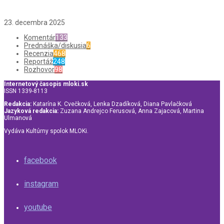
23. decembra 2025
Komentár
133
Prednáška/diskusia
6
Recenzia
468
Reportáž
248
Rozhovor
98
Internetový časopis mloki.sk
ISSN 1339-8113
Redakcia:
Katarína K. Cvečková, Lenka Dzadíková, Diana Pavlačková
Jazyková redakcia:
Zuzana Andrejco Ferusová, Anna Zajacová, Martina
Ulmanová
Vydáva Kultúrny spolok MLOKi.
facebook
instagram
youtube