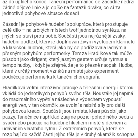
až do úplného konce. Taneční performance se zásadně nedrží
žádné dějové linie a je spíše na fantazii diváka, co si za
jednotlivé pohybové situace dosadí.
Zásadní je pohybově-hudební spolupráce, která prostupuje
celé dílo – na určitých místech tvoří jednotnou syntézu, na
jiných se staví proti sobě. Součástí jsou nejrůznější zvuky,
hudební podtext, který je doplňován živým výstupem klarinetu
a klasickou hudbou, která jako by se podřizovala ladným a
přesným pohybům performerky. Tereza Hradilková tak může
působit jako dirigent, který jasným gestem určuje rytmus a
tempo hudby, i když je zřejmé, že je to přesně naopak. Hudba,
která v určitý moment vzniká na místě jako experiment
podněcuje performerku k taneční choreografii.
Hradilková velmi intenzivně pracuje s tělesnou energií, kterou
vkládá do jednotlivých pohybů svého těla. Neustále jej napíná
do maximálního vypětí a následně s výdechem vypouští
energii ven, v ten okamžik se uvolní a nabírá síly pro další
pohybovou kreaci. Součástí jsou i místa, která působí jako
pauzy. Tanečnice například zaujme pozici pohodlného sedu a
svačí nebo pracuje na hudebně hluchém místě s dechem a
udáváním vlastního rytmu. Z extrémních pohybů, které se
rozpínají do každé části jejího těla je v druhý okamžik schopna