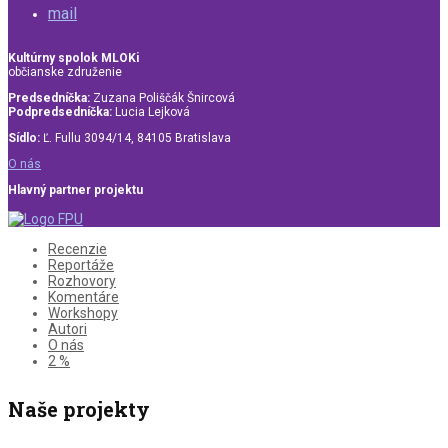
mail
Kultúrny spolok MLOKi
občianske združenie
Predsedníčka:
Zuzana Poliščák Šnircová
Podpredsedníčka:
Lucia Lejková
Sídlo:
Ľ. Fullu 3094/14, 84105 Bratislava
O nás
Hlavný partner projektu
Recenzie
Reportáže
Rozhovory
Komentáre
Workshopy
Autori
O nás
2 %
Naše projekty