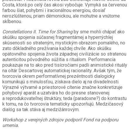
Costa, ktorá po celý čas akosi vybočuje. Vymyká sa červenou
farbou šiat, pohybmi i iracionálnou energiou, dosiaľ
nerozlúštenou, priam démonickou, ale mohutne a vnútorne
skĺbenou.
Constellations II. Time for Sharing
by sme mohli chápať ako
skúšku spojenia súčasnej fragmentárnej a hyperrýchlej
skúsenosti so strateným, mystickým obrazom pomalého, no
zato dôkladného prežívania každej chvíle. Ako skúšku
opätovného spojenia života západnej civilizácie so stratenou
autenticitou pôvodného súžitia s rituálom. Performancia
poukazuje na to ako pred tisícročiami padli animistické rituály
na oltár Descartovej automatickej racionality. Avšak tým, že
tvorcovia okrem performatívnej prezéntnosti dialogicky
komunikujú s minulosťou, získava dielo aj na divadelnosti.
Výrazné výtvarné a priestorové cítenie značne konkretizuje
pohybový aparát a uzatvára ho do presne stanovenej
a reprodukovateľnej štruktúry, teda (paradoxne?) do kontrastu
k tomu, na čo tvorcovia tematicky upozorňujú. Medzičasový
dialóg sa tak stáva aj medzižánrovým.
Workshop z verejných zdrojov podporil Fond na podporu
umenia.