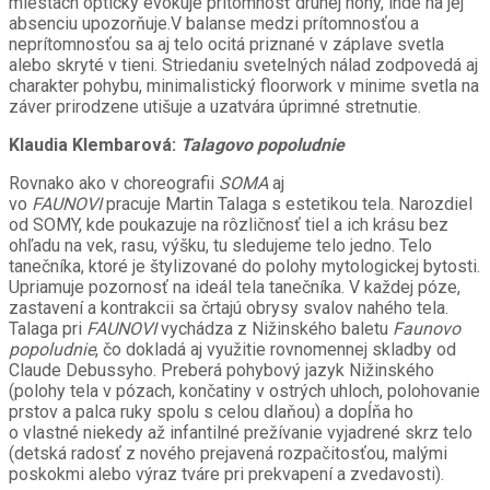
miestach opticky evokuje prítomnosť druhej nohy, inde na jej
absenciu upozorňuje.V balanse medzi prítomnosťou a
neprítomnosťou sa aj telo ocitá priznané v záplave svetla
alebo skryté v tieni. Striedaniu svetelných nálad zodpovedá aj
charakter pohybu, minimalistický floorwork v minime svetla na
záver prirodzene utišuje a uzatvára úprimné stretnutie.
Klaudia Klembarová:
Talagovo popoludnie
Rovnako ako v choreografii
SOMA
aj
vo
FAUNOVI
pracuje
Martin Talaga
s estetikou tela. Narozdiel
od SOMY, kde poukazuje na rôzličnosť tiel a ich krásu bez
ohľadu na vek, rasu, výšku,
tu sledujeme telo jedno. Telo
tanečníka, ktoré je štylizované
do polohy mytologickej bytosti.
Upriamuje pozornosť na ideál tela tanečníka. V každej póze,
zastavení a kontrakcii sa črtajú obrysy svalov nahého tela.
Talaga pri
FAUNOVI
vychádza z Nižinského
baletu
Faunovo
popoludnie
, čo dokladá
aj využitie rovnomennej skladby od
Claude Debussyho. Preberá pohybový jazyk Nižinského
(polohy tela v pózach, končatiny v ostrých uhloch, polohovanie
prstov a palca ruky spolu s celou dlaňou) a dopĺňa ho
o vlastné niekedy až infantilné prežívanie vyjadrené skrz telo
(detská radosť z nového prejavená rozpačitosťou, malými
poskokmi alebo výraz tváre pri prekvapení a zvedavosti).