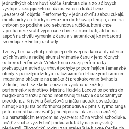
jednotlivých okamihov) skáče štruktúra diela zo sólových
výstupov reagujúcich na tikanie času na kolektívne
„sesterské“ objatia. Performerky v jednu chvíľu sebou cukajú,
mechanicky s otrockým výrazom dodržiavajú tempo, sunú sa
chrbtom po podlahe ako sekundová ručička, ktorá chce
v protismere vrátiť vyprchané chvíle z minulosti, alebo sa
aspoň na chvíľu vymania z času a v autentickej kostrbatosti
sa radujú z vlastnej slobody.
Tvorivý tím sa vyhol postupnej celkovej gradácii a plynulému
zrýchľovaniu a radšej skúmal vnímanie času v jeho rôznych
odtieňoch a farbách. Vďaka tomu nás aj performerky
prekvapujú a striedajú trhavé pohyby pripomínajúce šamanské
rituály s pomalými ladnými situáciami či detinskými hrami na
imaginárne skákanie na panáka či preskakovanie švihadla.
V druhej časti sa kladie dôraz na vyniknutie každej
performerky jednotlivo. Martina Hajdyla Lacová sa ponára do
magického tranzu plného intenzívnej triašky a obsedantných
predklonov. Kristýna Šajtošová prináša naopak osviežujúci
humor, keď ju iná performerka prebodáva šípmi. V rytme tanga
potom musí balansovať (aj so šípmi na hlave a ramenách)
a s narastajúcim tempom sa vyštverať až na vrchol schodiska,
snáď v snahe vyzdvihnúť mŕtve artefakty na pomyselný
piedestál. Filozofickú rovinu zas stelesňuje hlavne Cecile da