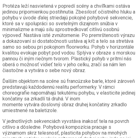
Protéza leží nasvietená v popredí scény a chvíľkami ostáva
jedinou pripomienkou postihnutia. Zbesilosť očistného hluku a
pohybu v úvode ďalej striedajú pokojné pohybové sekvencie,
ktoré sa v spolupráci so svetelným dizajnom snúbia v
minimalizme a majú silu sprostredkovať citlivú osobnú
výpoveď. Nastáva isté zvnútornenie. Po premrštenosti výrazu
a dokazovaní si dostatočnosti ustáva aj kŕč a telo sa stretáva
samo so sebou pri pokojnom floorworku. Pohyb v horizontále
kvalitou evokuje pobyt pod vodou. Splýva v obraze s morskou
pannou či iným riečnym tvorom. Plastický pohyb v prítmí nás
oberá o možnosť vidieť telo v jeho celku, zračí sa nám len
čiastočne a vytvára o sebe nový obraz.
Ďalším objektom na scéne sú francúzske barle, ktoré zároveň
predstavujú každodennú realitu performerky. V rámci
choreografie napomáhajú tekutému pohybu, v elasticite jedinej
končatiny sa zrkadlí tá druhá. V inom
momente
vytvára
doslovný obraz druhej končatiny z
rkadlo
umiestnené na baletizole
.
V jednotlivých sekvenciách vyvstáva inakosť tela na povrch
citlivo a dôsledne. Pohybová kompozícia pracuje s
významom skrz telesnosť, plasticita pohybov na mnohých