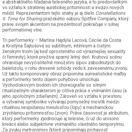
a abstraktného hľadania telesného jazyka, a to predovšetkým
vo vzťahu k stratenej auratickej prítomnosti a invázii nových
médií. Reprezentantom tejto snahy je aj dielo
Constellations
II.
Time for Sharing
pražského súboru Spitfire Company, ktorý
práve svojim akcentom na prezéntnosť pokračuje v silnej
performatívnej vlne.
Tri performerky – Martina Hajdyla Lacová, Cécile da Costa
a Kristýna Šajtošová sú subtílnym, intímnym a čistým
ženským triom (aj keď oprosteného od výraznejšej sexuality
či feminity), ktoré prežíva sparný letný deň. Kruhovú scénu
ohraničuje nevyčísliteľné množstvo šípov zabodnutých do
baletizolu, v rohu drevené schody vedú k zavesenému zvonu.
Už takto komponovaný obraz pripomína surrealistické maľby
a performerky tento dojem pohybovo umocňujú.
Východiskovým bodom ich choreografie so silným
ritualizačným charakterom je citlivá práca s vnímaním času (a
jeho spoločným zdieľaním). Zároveň vo vzťahu k priestoru
a výtvarnej symbolike vytvárajú pomyselný mostík medzi
rituálnou nespútanou minulosťou (šípy) a mechanickou
zrýchlenou prítomnosťou (zvon). Práve časovosť je atribútom,
ktorý performerky zjednocuje aj telesne, či už do unisono
kreácií alebo subjektívne vnímaného vlastného temporytmu.
Za zvuku metronómov (ktoré pripomínajú prchavosť