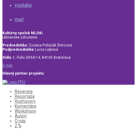
youtube
mail
Kultúrny spolok MLOKi
občianske združenie
Predsedníčka:
Zuzana Poliščák Šnircová
Podpredsedníčka:
Lucia Lejková
Sídlo:
Ľ. Fullu 3094/14, 84105 Bratislava
O nás
Hlavný partner projektu
Recenzie
Reportáže
Rozhovory
Komentáre
Workshopy
Autori
O nás
2 %