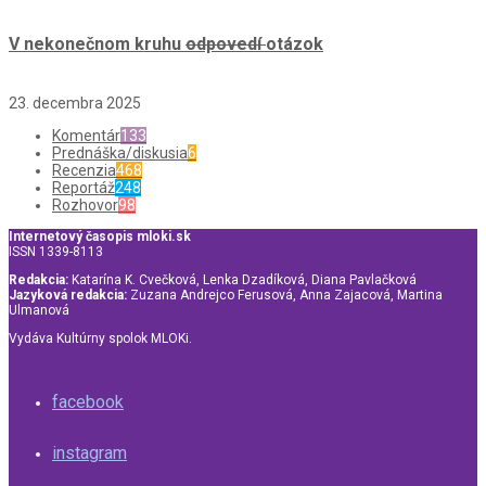
V nekonečnom kruhu
odpovedí
otázok
23. decembra 2025
Komentár
133
Prednáška/diskusia
6
Recenzia
468
Reportáž
248
Rozhovor
98
Internetový časopis mloki.sk
ISSN 1339-8113
Redakcia:
Katarína K. Cvečková, Lenka Dzadíková, Diana Pavlačková
Jazyková redakcia:
Zuzana Andrejco Ferusová, Anna Zajacová, Martina
Ulmanová
Vydáva Kultúrny spolok MLOKi.
facebook
instagram