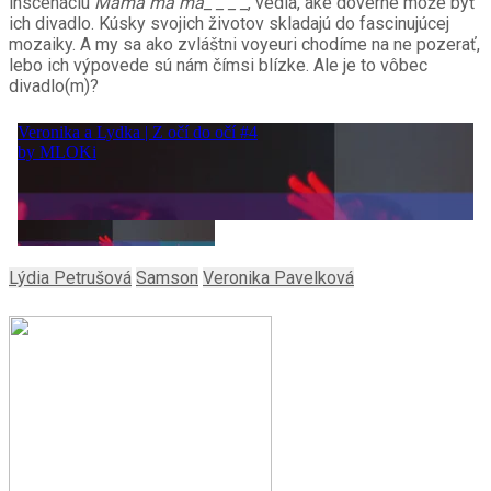
inscenáciu
Mama ma má_ _ _ _
, vedia, aké dôverné môže byť
ich divadlo. Kúsky svojich životov skladajú do fascinujúcej
mozaiky. A my sa ako zvláštni voyeuri chodíme na ne pozerať,
lebo ich výpovede sú nám čímsi blízke. Ale je to vôbec
divadlo(m)?
Lýdia Petrušová
Samson
Veronika Pavelková