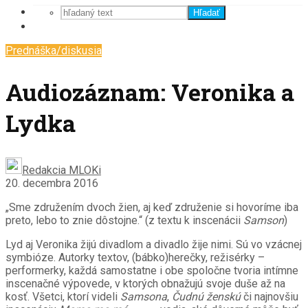
Hľadať
Prednáška/diskusia
Audiozáznam: Veronika a
Lydka
Redakcia MLOKi
20. decembra 2016
„Sme združením dvoch žien, aj keď združenie si hovoríme iba
preto, lebo to znie dôstojne.“ (z textu k inscenácii
Samson
)
Lyd aj Veronika žijú divadlom a divadlo žije nimi. Sú vo vzácnej
symbióze. Autorky textov, (bábko)herečky, režisérky –
performerky, každá samostatne i obe spoločne tvoria intímne
inscenačné výpovede, v ktorých obnažujú svoje duše až na
kosť. Všetci, ktorí videli
Samsona
,
Čudnú ženskú
či najnovšiu