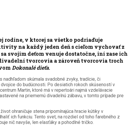
ej rodine, v ktorej sa všetko podriaďuje
tivity na každý jeden deň s cieľom vychovať z
sa svojim deťom venuje dostatočne, iní zase ich
divadelní tvorcovia a zároveň tvorcovia troch
ázvom
Dokonalé dieťa
.
á s nadhľadom skúmala svadobné zvyky, tradície, či
 dvojice do budúcnosti. Po desiatich rokoch skúseností v
centrum Martin, ktoré má v repertoári najmä vzdelávacie
i nastavené na priemernú divadelnú zábavu, v tomto prípade pre
 život ohraničuje stena pripomínajúca hracie kútiky v
haliť ich funkciu. Tento svet, na rozdiel od toho farebného z
uje nič navyše, len elasťáky a pohodlné tričko.