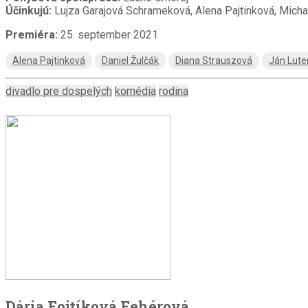
Účinkujú:
Lujza Garajová Schrameková, Alena Pajtinková, Micha
Premiéra:
25. september 2021
Alena Pajtinková
Daniel Žulčák
Diana Strauszová
Ján Lute
divadlo pre dospelých
komédia
rodina
Dária Fojtíková Fehérová