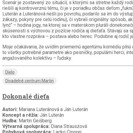
Scenár je zostavený zo situácií, s ktorými sa stretne každý ro
riešili aj kontroverznú tému, či je v poriadku občas deťom „fu
Luterán a Luteránová nešli po povrchu, podarilo sa im do výstu
zákazy, pokyny pre celú rodinu), či vybrali originálny spôsob,
lynč“ – hodina jogy, na ktorej sa v materskom pluráli donekone
skúsenosti s výchovou z pozície rodiča aj dieťaťa. Stávajú sa s
kto vlastne rozpráva – postava alebo herec. Podobne aj rodič 
Moje očakávania, že uvidím priemernú agentúrnu komédiu plnú d
to všetky potrebné parametre ako pesničky, populárni herci, int
angažovaného kolektívu – ľudsky.
Dielo
Divadelné centrum Martin
Dokonalé dieťa
Autori:
Mariana Luteránová a Ján Luterán
Koncept a réžia:
Ján Luterán
Hudba:
Martin Geišberg
Výtvarná spolupráca:
Diana Strauszová
Pohybová spolupráca:
Lacko Cmorej