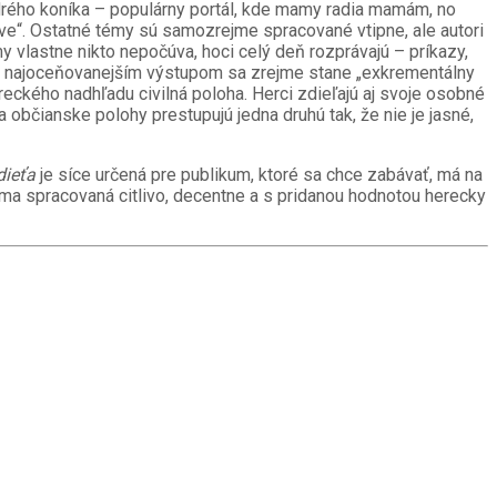
Modrého koníka – populárny portál, kde mamy radia mamám, no
hove“. Ostatné témy sú samozrejme spracované vtipne, ale autori
y vlastne nikto nepočúva, hoci celý deň rozprávajú – príkazy,
ácky najoceňovanejším výstupom sa zrejme stane „exkrementálny
reckého nadhľadu civilná poloha. Herci zdieľajú aj svoje osobné
a občianske polohy prestupujú jedna druhú tak, že nie je jasné,
dieťa
je síce určená pre publikum, ktoré sa chce zabávať, má na
téma spracovaná citlivo, decentne a s pridanou hodnotou herecky