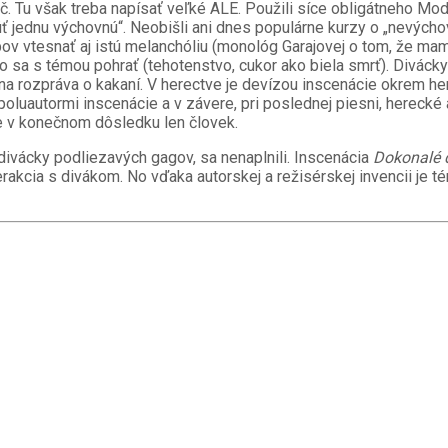
dič. Tu však treba napísať veľké ALE. Použili síce obligátneho 
knúť jednu výchovnú“. Neobišli ani dnes populárne kurzy o „nevýc
pov vtesnať aj istú melanchóliu (monológ Garajovej o tom, že mam
 ako sa s témou pohrať (tehotenstvo, cukor ako biela smrť). Div
čna rozpráva o kakaní. V herectve je devízou inscenácie okrem he
poluautormi inscenácie a v závere, pri poslednej piesni, herecké 
je v konečnom dôsledku len človek.
ivácky podliezavých gagov, sa nenaplnili. Inscenácia
Dokonalé 
erakcia s divákom. No vďaka autorskej a režisérskej invencii je 