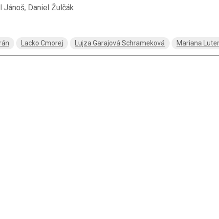
l Jánoš, Daniel Žulčák
rán
Lacko Cmorej
Lujza Garajová Schrameková
Mariana Lute