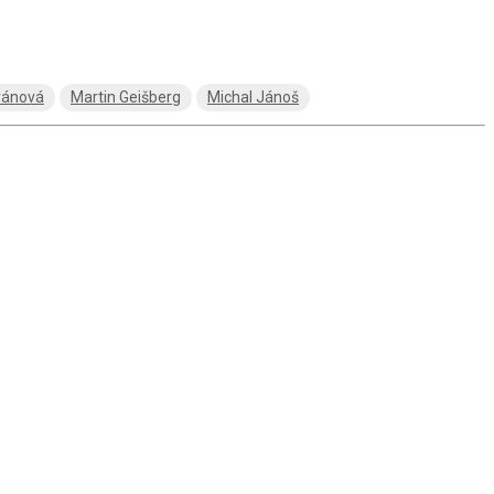
ránová
Martin Geišberg
Michal Jánoš