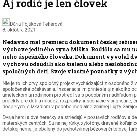
Aj rodič je len človek
Dária Fojtíková Fehérová
8. októbra 2021
Nedávno mal premiéru dokument českej režisé
výchove jediného syna Miška. Rodičia sa mu na
neho úspešného človeka. Dokument vyvolal dve r
výchovu odsúdili ako šialenú alebo neslobodnú
spoločných detí. Svoje vlastné poznatky z výc
Nie je to ich prvý spoločný projekt vychádzajúci z osobného živ
spoločenské očakávania. Inscenácia im priniesla aj niekoľko o
umeleckom aj rodinnom prostredí sa s podobným nadhľadom pusti
projekty pre deti a mládež, rozprávky, inscenácie v angličtine,
dospelých, s lákadlom v podobe mediálne známej Lujzy Garajo
Dvaja herci a dve herečky sa striedajú v postavách rodičov a det
materských centrách. Sú na nej rúrky, xylofóny, drevené koľajnic
detskej herne, je obalený do jednotvárnej béžovej či telovej fa