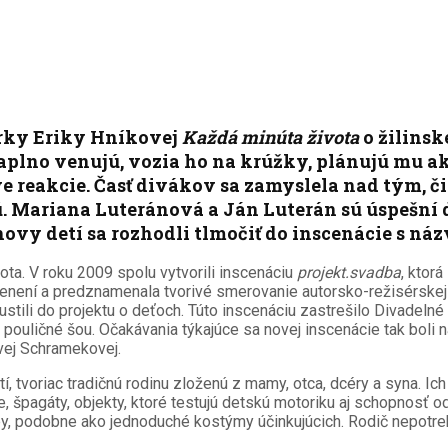
rky Eriky Hníkovej
Každá minúta života
o žilinsk
plno venujú, vozia ho na krúžky, plánujú mu ak
eakcie. Časť divákov sa zamyslela nad tým, či 
. Mariana Luteránová a Ján Luterán sú úspešní 
hovy detí sa rozhodli tlmočiť do inscenácie s n
ota. V roku 2009 spolu vytvorili inscenáciu
projekt.svadba
, ktor
cenení a predznamenala tvorivé smerovanie autorsko-režisérskej
li do projektu o deťoch. Túto inscenáciu zastrešilo Divadelné 
 či pouličné šou. Očakávania týkajúce sa novej inscenácie tak bol
vej Schramekovej.
í, tvoriac tradičnú rodinu zloženú z mamy, otca, dcéry a syna. Ich
e, špagáty, objekty, ktoré testujú detskú motoriku aj schopnosť od
rby, podobne ako jednoduché kostýmy účinkujúcich. Rodič nepotreb