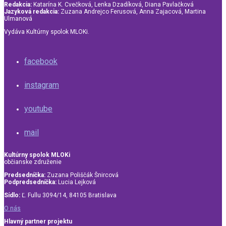
Redakcia:
Katarína K. Cvečková, Lenka Dzadíková, Diana Pavlačková
Jazyková redakcia:
Zuzana Andrejco Ferusová, Anna Zajacová, Martina
Ulmanová
Vydáva Kultúrny spolok MLOKi.
facebook
instagram
youtube
mail
Kultúrny spolok MLOKi
občianske združenie
Predsedníčka:
Zuzana Poliščák Šnircová
Podpredsedníčka:
Lucia Lejková
Sídlo:
Ľ. Fullu 3094/14, 84105 Bratislava
O nás
Hlavný partner projektu