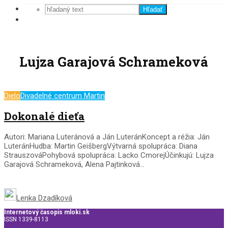
Hľadať
Lujza Garajová Schrameková
Dielo
Divadelné centrum Martin
Dokonalé dieťa
Autori: Mariana Luteránová a Ján LuteránKoncept a réžia: Ján
LuteránHudba: Martin GeišbergVýtvarná spolupráca: Diana
StrauszováPohybová spolupráca: Lacko CmorejÚčinkujú: Lujza
Garajová Schrameková, Alena Pajtinková...
Lenka Dzadíková
Internetový časopis mloki.sk
ISSN 1339-8113