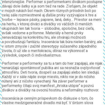
intenzívnejšie. Performer s performerkami divákom postupne
dávajú dole šatky a ja som tiež na rade. Zisťujem, že objekt
v mojich rukách bol mach. Okrem rôznych prírodnín boli po
celej sále rozmiestnené aj ďalšie prvky vyzývajúce k hre a
tvorbe – lepiace pásky, papiere, laná, deky… Priestor sa mení
na herňu, v ktorej diváci a diváčky vo väčších či menších
skupinách len tak tvoria – slobodne, spoločne, bez cieľa,
avšak vedome a prítomne. Materiály a herné prvky
nenavádzajú na konkrétnu hru, ale otvárajú možnosti
a povzbudzujú fantáziu. Inscenácia tak búra nielen bariéry, ale
v istom zmysle i zažité stereotypy súčasného západného
života, či už ide o meritokraciu, dôraz na výkonnosť a
výsledok, úspech či individualizmus.
Performer a performerky sa tu a tam do hier zapájajú, ale nijak
nenarúšajú spontánnosť publika ani sa nesnažia ovplyvňovať
atmosféru. Deti tvoria, dospelí sa zapájajú alebo len sledujú.
Každý si v sále nájde svoje miesto, nikto nie je do ničoho
nútený ani z ničoho vynechaný. Na záver performer a
performerky čítajú svoj manifest „ihriska utópie“ a pozvú
divákov a diváčky na ovocnú hostinu a neformálny rozhovor.
Inscenácia je cenným príspevkom do diskusie o tom, čo
vlastne medzigeneračné divadlo má byť. V širšom slova