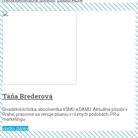
Táňa Brederová
Divadelná kritička, absolventka VŠMU a DAMU. Aktuálne pôsobí v
Prahe, pracovne sa venuje písaniu v rôznych podobách, PR a
marketingu.
všetky články