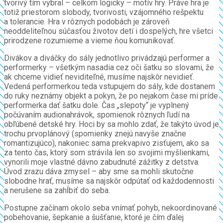
tvorivý tím vybral – celkom logicky – motív hry. Práve hra je
totiž priestorom slobody, tvorivosti, vzájomného rešpektu
a tolerancie. Hra v rôznych podobách je zároveň
neoddeliteľnou súčasťou životov detí i dospelých, hre všetci
prirodzene rozumieme a vieme ňou komunikovať.
Divákov a diváčky do sály jednotlivo privádzajú performer a
performerky – všetkým nasadia cez oči šatku so slovami, že
ak chceme vidieť neviditeľné, musíme najskôr nevidieť.
Vedená performerkou teda vstupujem do sály, kde dostanem
do ruky neznámy objekt a pokyn, že po nejakom čase mi príde
performerka dať šatku dole. Čas „slepoty“ je vyplnený
počúvaním audionahrávok, spomienok rôznych ľudí na
obľúbené detské hry. Hoci by sa mohlo zdať, že takýto úvod je
trochu prvoplánový (spomienky znejú navyše značne
romantizujúco), nakoniec sama prekvapivo zisťujem, ako sa
za tento čas, ktorý som strávila len so svojimi myšlienkami,
vynorili moje vlastné dávno zabudnuté zážitky z detstva.
Úvod zrazu dáva zmysel – aby sme sa mohli skutočne
slobodne hrať, musíme sa najskôr odpútať od každodennosti
a nerušene sa zahĺbiť do seba.
Postupne začínam okolo seba vnímať pohyb, nekoordinované
pobehovanie, šepkanie a šušťanie, ktoré je čím ďalej