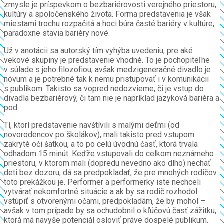
zmysle je príspevkom o bezbariérovosti verejného priestoru,
kultúry a spoločenského života. Forma predstavenia je však
miestami trochu rozpačitá a hoci búra časté bariéry v kultúre,
paradoxne stavia bariéry nové.
Už v anotácii sa autorský tím vyhýba uvedeniu, pre aké
vekové skupiny je predstavenie vhodné. To je pochopiteľne
v súlade s jeho filozofiou, avšak medzigeneračné divadlo je
nóvum a je potrebné tak k nemu pristupovať i v komunikácii
s publikom. Takisto sa vopred nedozvieme, či je vstup do
divadla bezbariérový, či tam nie je napríklad jazyková bariéra a
pod.
Tí, ktorí predstavenie navštívili s malými deťmi (od
novorodencov po školákov), mali takisto pred vstupom
zakryté oči šatkou, a to po celú úvodnú časť, ktorá trvala
odhadom 15 minút. Keďže vstupovali do celkom neznámeho
priestoru, v ktorom mali (dopredu nevedno ako dlho) nechať
deti bez dozoru, dá sa predpokladať, že pre mnohých rodičov
toto prekážkou je. Performer a performerky iste nechceli
vytvárať nekomfortné situácie a ak by sa rodič rozhodol
vstúpiť s otvorenými očami, predpokladám, že by mohol –
avšak v tom prípade by sa ochudobnil o kľúčovú časť zážitku,
ktorá má navyše potenciál osloviť práve dospelé publikum.