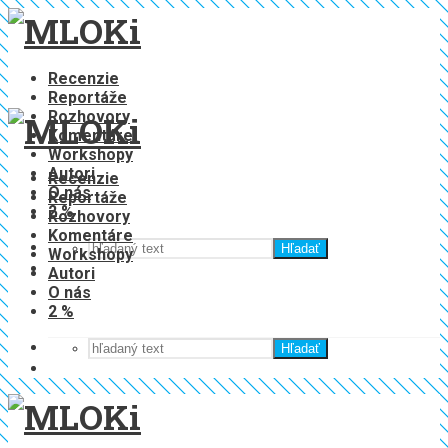
Recenzie
Reportáže
Rozhovory
Komentáre
Workshopy
Autori
Recenzie
O nás
Reportáže
2 %
Rozhovory
Komentáre
Hľadať
Workshopy
Autori
O nás
2 %
Hľadať