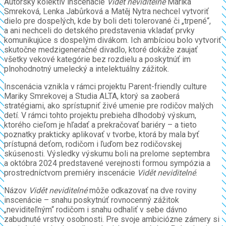
Autorský kolektív inscenácie
Vidět neviditelné
Marika
Smreková, Lenka Jabůrková a Matěj Nytra nechcel vytvoriť
dielo pre dospelých, kde by boli deti tolerované či „trpené“,
a ani nechceli do detského predstavenia vkladať prvky
komunikujúce s dospelým divákom. Ich ambíciou bolo vytvoriť
skutočne medzigeneračné divadlo, ktoré dokáže zaujať
všetky vekové kategórie bez rozdielu a poskytnúť im
plnohodnotný umelecký a intelektuálny zážitok.
Inscenácia vznikla v rámci projektu Parent-friendly culture
Mariky Smrekovej a Studia ALTA, ktorý sa zaoberá
stratégiami, ako sprístupniť živé umenie pre rodičov malých
detí. V rámci tohto projektu prebieha dlhodobý výskum,
ktorého cieľom je hľadať a prekračovať bariéry – a tieto
poznatky prakticky aplikovať v tvorbe, ktorá by mala byť
prístupná deťom, rodičom i ľuďom bez rodičovskej
skúsenosti. Výsledky výskumu boli na prelome septembra
a októbra 2024 predstavené verejnosti formou sympózia a
prostredníctvom premiéry inscenácie
Vidět neviditelné
.
Názov
Vidět neviditelné
môže odkazovať na dve roviny
inscenácie – snahu poskytnúť rovnocenný zážitok
„neviditeľným“ rodičom i snahu odhaliť v sebe dávno
zabudnuté vrstvy osobnosti. Pre svoje ambiciózne zámery si