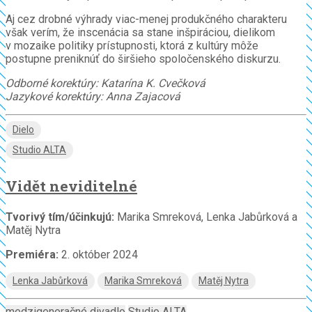
Aj cez drobné výhrady viac-menej produkčného charakteru
však verím, že inscenácia sa stane inšpiráciou, dielikom
v mozaike politiky prístupnosti, ktorá z kultúry môže
postupne preniknúť do širšieho spoločenského diskurzu.
Odborné korektúry: Katarína K. Cvečková
Jazykové korektúry: Anna Zajacová
Dielo
Studio ALTA
Vidět neviditelné
Tvorivý tím/účinkujú:
Marika Smreková, Lenka Jabůrková a
Matěj Nytra
Premiéra:
2. október 2024
Lenka Jabůrková
Marika Smreková
Matěj Nytra
medzigeneračné divadlo
Studio ALTA