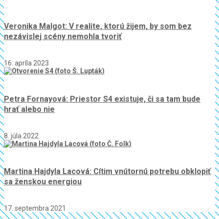
Veronika Malgot: V realite, ktorú žijem, by som bez
nezávislej scény nemohla tvoriť
16. apríla 2023
Petra Fornayová: Priestor S4 existuje, či sa tam bude
hrať alebo nie
8. júla 2022
Martina Hajdyla Lacová: Cítim vnútornú potrebu obklopiť
sa ženskou energiou
17. septembra 2021