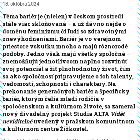
18. októbra 2024
Téma bariér je (nielen) v českom prostredí
stále viac skloňovaná – a už dávno nejde o
doménu feminizmu či ľudí so zdravotnými
znevýhodneniami. Bariér je vo verejnom
priestore vskutku mnoho a majú rôznorodé
podoby. Jedno však majú všetky spoločné –
znemožňujú jednotlivcom naplno rozvinúť
svoj potenciál a žiť plnohodnotný život, čím
sa ako spoločnosť pripravujeme o ich talenty,
vedomosti, schopnosti i charaktery. Na
prekonanie generačných bariér a špecificky
bariér, ktorým čelia mladí rodičia v
spoločenskom a kultúrnom živote, sa zameral
nový divadelný projekt Studia ALTA
Vidět
neviditelné
uvedený v pražskom komunitnom
a kultúrnom centre Žižkostel.