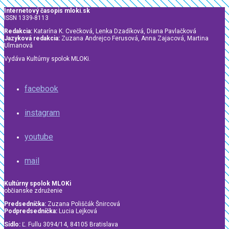
Internetový časopis mloki.sk
ISSN 1339-8113
Redakcia:
Katarína K. Cvečková, Lenka Dzadíková, Diana Pavlačková
Jazyková redakcia:
Zuzana Andrejco Ferusová, Anna Zajacová, Martina
Ulmanová
Vydáva Kultúrny spolok MLOKi.
facebook
instagram
youtube
mail
Kultúrny spolok MLOKi
občianske združenie
Predsedníčka:
Zuzana Poliščák Šnircová
Podpredsedníčka:
Lucia Lejková
Sídlo:
Ľ. Fullu 3094/14, 84105 Bratislava