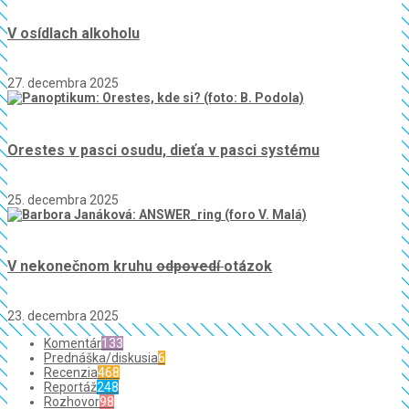
V osídlach alkoholu
27. decembra 2025
Orestes v pasci osudu, dieťa v pasci systému
25. decembra 2025
V nekonečnom kruhu
odpovedí
otázok
23. decembra 2025
Komentár
133
Prednáška/diskusia
6
Recenzia
468
Reportáž
248
Rozhovor
98