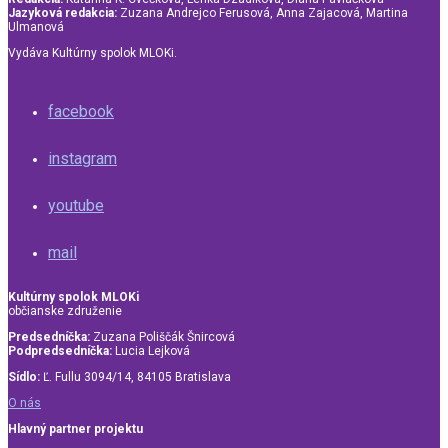
Jazyková redakcia:
Zuzana Andrejco Ferusová, Anna Zajacová, Martina
Ulmanová
Vydáva Kultúrny spolok MLOKi.
facebook
instagram
youtube
mail
Kultúrny spolok MLOKi
občianske združenie
Predsedníčka:
Zuzana Poliščák Šnircová
Podpredsedníčka:
Lucia Lejková
Sídlo:
Ľ. Fullu 3094/14, 84105 Bratislava
O nás
Hlavný partner projektu