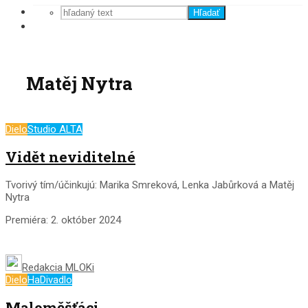
Hľadať
Matěj Nytra
Dielo
Studio ALTA
Vidět neviditelné
Tvorivý tím/účinkujú: Marika Smreková, Lenka Jabůrková a Matěj
Nytra
Premiéra: 2. október 2024
Redakcia MLOKi
Dielo
HaDivadlo
Maloměšťáci