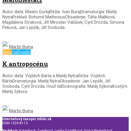
Autor diela: Maxim GorkijRéžia: Ivan BurajDramaturgia: Matěj
NytraPreklad: Bohumil MathesiusObsadenie: Táňa Malíková,
Magdalena Straková, Jiří Miroslav Valůšek, Cyril Drozda, Simona
Peková, Jan Lepšík, Jiří Svoboda...
Martin Bujna
Dielo
HaDivadlo
K antropocénu
Autor diela: Vojtěch Bárta a Matěj NytraRéžia: Vojtěch
BártaDramaturgia: Matěj NytraObsadenie: Jan Lepšík, Jiří
Svoboda, Cyril Drozda, Houf lidíScénografia: Matěj SýkoraKostým:
Matěj Sýkora
Martin Bujna
Internetový časopis mloki.sk
ISSN 1339-8113
Redakcia:
Katarína K. Cvečková, Lenka Dzadíková, Diana Pavlačková